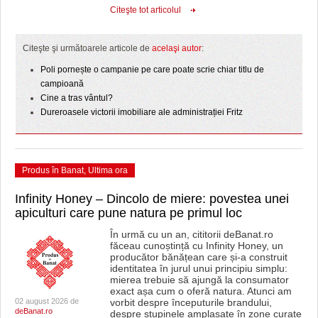
Citeşte tot articolul
Citeşte şi următoarele articole de
acelaşi autor
:
Poli pornește o campanie pe care poate scrie chiar titlu de
campioană
Cine a tras vântul?
Dureroasele victorii imobiliare ale administrației Fritz
Produs în Banat
,
Ultima ora
Infinity Honey – Dincolo de miere: povestea unei
apiculturi care pune natura pe primul loc
În urmă cu un an, cititorii deBanat.ro
făceau cunoștință cu Infinity Honey, un
producător bănățean care și-a construit
identitatea în jurul unui principiu simplu:
mierea trebuie să ajungă la consumator
exact așa cum o oferă natura. Atunci am
02 august 2026 de
vorbit despre începuturile brandului,
deBanat.ro
despre stupinele amplasate în zone curate