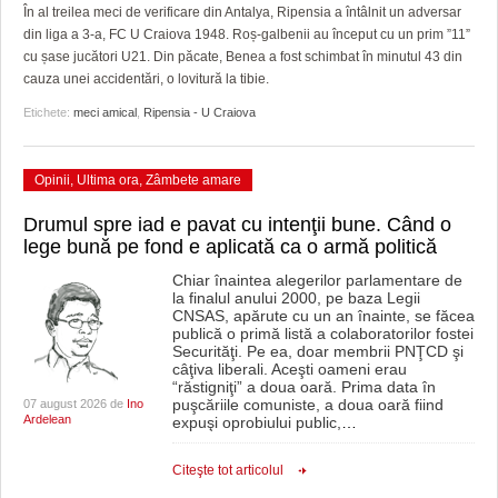
GRĂDINA TAICII DOMNULUI
CRONICĂ DE FILM
ACCIDENTE
În al treilea meci de verificare din Antalya, Ripensia a întâlnit un adversar
din liga a 3-a, FC U Craiova 1948. Roș-galbenii au început cu un prim ”11”
ZIARISTU’ DE TERASĂ
UNDE MERGEM
ANUNŢURI
cu șase jucători U21. Din păcate, Benea a fost schimbat în minutul 43 din
cauza unei accidentări, o lovitură la tibie.
CU OIŞTEA-N KIERKEGAARD
FILME DOCUMENTARE
INFO SI UTILE
Etichete:
meci amical
,
Ripensia - U Craiova
FINANŢĂRI DE LA A LA Z
CLIPURI VIDEO
CULTURA
Opinii
,
Ultima ora
,
Zâmbete amare
PE SURSE
JOCURI ONLINE
INVATAMANT
Drumul spre iad e pavat cu intenţii bune. Când o
JUSTITIE
lege bună pe fond e aplicată ca o armă politică
FILME DOCUMENTARE
Chiar înaintea alegerilor parlamentare de
la finalul anului 2000, pe baza Legii
CNSAS, apărute cu un an înainte, se făcea
CLIPURI VIDEO
publică o primă listă a colaboratorilor fostei
Securităţi. Pe ea, doar membrii PNŢCD şi
JOCURI ONLINE
câţiva liberali. Aceşti oameni erau
“răstigniţi” a doua oară. Prima data în
puşcăriile comuniste, a doua oară fiind
07 august 2026 de
Ino
DIVERSE
Ardelean
expuşi oprobiului public,
…
FARMACII DIN TIMIŞOARA
Citeşte tot articolul