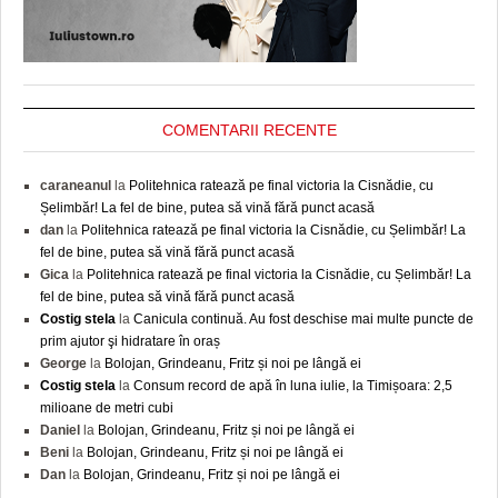
COMENTARII RECENTE
caraneanul
la
Politehnica ratează pe final victoria la Cisnădie, cu
Șelimbăr! La fel de bine, putea să vină fără punct acasă
dan
la
Politehnica ratează pe final victoria la Cisnădie, cu Șelimbăr! La
fel de bine, putea să vină fără punct acasă
Gica
la
Politehnica ratează pe final victoria la Cisnădie, cu Șelimbăr! La
fel de bine, putea să vină fără punct acasă
Costig stela
la
Canicula continuă. Au fost deschise mai multe puncte de
prim ajutor şi hidratare în oraș
George
la
Bolojan, Grindeanu, Fritz și noi pe lângă ei
Costig stela
la
Consum record de apă în luna iulie, la Timișoara: 2,5
milioane de metri cubi
Daniel
la
Bolojan, Grindeanu, Fritz și noi pe lângă ei
Beni
la
Bolojan, Grindeanu, Fritz și noi pe lângă ei
Dan
la
Bolojan, Grindeanu, Fritz și noi pe lângă ei