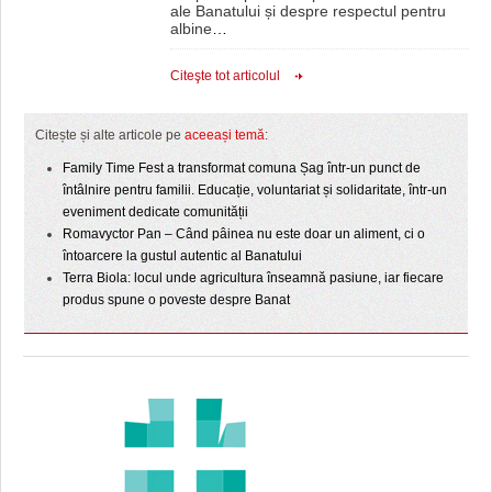
ale Banatului și despre respectul pentru
albine
…
Citeşte tot articolul
Citește și alte articole pe
aceeași temă
:
Family Time Fest a transformat comuna Șag într-un punct de
întâlnire pentru familii. Educație, voluntariat și solidaritate, într-un
eveniment dedicate comunității
Romavyctor Pan – Când pâinea nu este doar un aliment, ci o
întoarcere la gustul autentic al Banatului
Terra Biola: locul unde agricultura înseamnă pasiune, iar fiecare
produs spune o poveste despre Banat