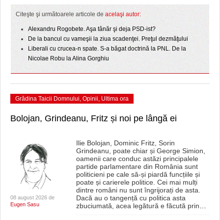
HARTA TIMIŞOAREI
Citeşte şi următoarele articole de
acelaşi autor:
LICEE, ŞCOLI ŞI GRĂDINIŢE DIN TIMIŞ
Alexandru Rogobete. Aşa tânăr şi deja PSD-ist?
De la bancul cu vameşii la ziua scadenţei. Preţul dezmăţului
PRIMĂRIILE DIN TIMIŞ
Liberali cu crucea-n spate. S-a băgat doctrină la PNL. De la
Nicolae Robu la Alina Gorghiu
SFATUL MEDICULUI
SFATURI JURIDICE
Grădina Taicii Domnului
,
Opinii
,
Ultima ora
Bolojan, Grindeanu, Fritz și noi pe lângă ei
Ilie Bolojan, Dominic Fritz, Sorin
Grindeanu, poate chiar și George Simion,
oamenii care conduc astăzi principalele
partide parlamentare din România sunt
politicieni pe cale să-și piardă funcțiile și
poate și carierele politice. Cei mai mulți
dintre români nu sunt îngrijorați de asta.
Dacă au o tangență cu politica asta
08 august 2026 de
Eugen Sasu
zbuciumată, acea legătură e făcută prin
…