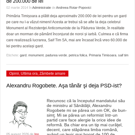
de 200.000 de lei
HARTA TIMIŞOAREI
02 martie 2014
în
Administratie
de
Andreea Rotar-Popovici
LICEE, ŞCOLI ŞI GRĂDINIŢE DIN TIMIŞ
Primăria Timișoara a plătit deja aproximativ 200.000 de lei pentru un gard
pe care nu l-a văzut nimeni! Acesta ar trebui să se afle la deja celebrul
PRIMĂRIILE DIN TIMIŞ
Monument al Rezistenţei Anticomuniste de la Pădurea Verde, în realitate
doar un morman de pământ înconjurat de noroi și iarbă. Culmea e că firma
SFATUL MEDICULUI
care realizează lucrarea, Saif Tim SA, mai are încasat încă vreo 60.000 de
lei pentru același gard.
SFATURI JURIDICE
Etichete:
gard
,
monument
,
padurea verde
,
petrica folica
,
Primaria Timisoara
,
saif tim
Opinii
,
Ultima ora
,
Zâmbete amare
Alexandru Rogobete. Aşa tânăr şi deja PSD-ist?
Recunosc că la începutul mandatului său
de ministru al Sănătăţii, Alexandru
Rogobete mi se părea un om OK, de bun-
simţ. Mi se părea un reformist într-un
partid care face alergie la orice idee de
reformă. Ba chiar era un tip mai curăţel,
decent, care stăpânea limba română,
având un lexic mai bogat de 100 de
…
05 august 2026 de
Ino