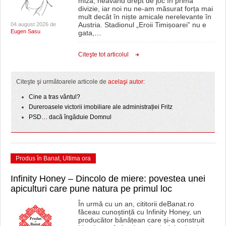
miză, neavând drept de joc în prima
divizie, iar noi nu ne-am măsurat forța mai
mult decât în niște amicale nerelevante în
Austria. Stadionul „Eroii Timișoarei” nu e
04 august 2026 de
Eugen Sasu
gata,
…
Citeşte tot articolul
Citeşte şi următoarele articole de
acelaşi autor
:
Cine a tras vântul?
Dureroasele victorii imobiliare ale administrației Fritz
PSD… dacă îngăduie Domnul
Produs în Banat
,
Ultima ora
Infinity Honey – Dincolo de miere: povestea unei
apiculturi care pune natura pe primul loc
În urmă cu un an, cititorii deBanat.ro
făceau cunoștință cu Infinity Honey, un
producător bănățean care și-a construit