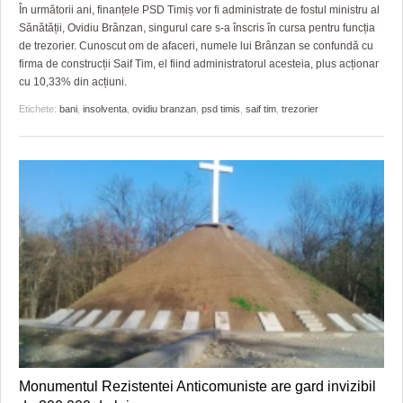
GRĂDINA TAICII DOMNULUI
CRONICĂ DE FILM
ACCIDENTE
În următorii ani, finanțele PSD Timiș vor fi administrate de fostul ministru al
Sănătății, Ovidiu Brânzan, singurul care s-a înscris în cursa pentru funcția
ZIARISTU’ DE TERASĂ
UNDE MERGEM
ANUNŢURI
de trezorier. Cunoscut om de afaceri, numele lui Brânzan se confundă cu
firma de construcții Saif Tim, el fiind administratorul acesteia, plus acționar
CU OIŞTEA-N KIERKEGAARD
FILME DOCUMENTARE
INFO SI UTILE
cu 10,33% din acțiuni.
Etichete:
bani
,
insolventa
,
ovidiu branzan
,
psd timis
,
saif tim
,
trezorier
FINANŢĂRI DE LA A LA Z
CLIPURI VIDEO
CULTURA
PE SURSE
JOCURI ONLINE
INVATAMANT
JUSTITIE
FILME DOCUMENTARE
CLIPURI VIDEO
JOCURI ONLINE
DIVERSE
FARMACII DIN TIMIŞOARA
Monumentul Rezistentei Anticomuniste are gard invizibil