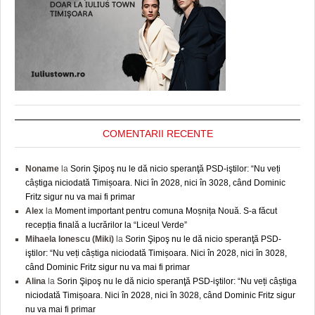
COMENTARII RECENTE
Noname
la
Sorin Şipoş nu le dă nicio speranţă PSD-iştilor: “Nu veți
câștiga niciodată Timișoara. Nici în 2028, nici în 3028, când Dominic
Fritz sigur nu va mai fi primar
Alex
la
Moment important pentru comuna Moșnița Nouă. S-a făcut
recepția finală a lucrărilor la “Liceul Verde”
Mihaela Ionescu (Miki)
la
Sorin Şipoş nu le dă nicio speranţă PSD-
iştilor: “Nu veți câștiga niciodată Timișoara. Nici în 2028, nici în 3028,
când Dominic Fritz sigur nu va mai fi primar
Alina
la
Sorin Şipoş nu le dă nicio speranţă PSD-iştilor: “Nu veți câștiga
niciodată Timișoara. Nici în 2028, nici în 3028, când Dominic Fritz sigur
nu va mai fi primar