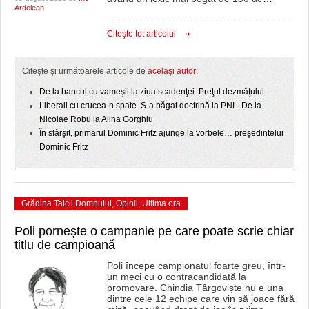
Ardelean
Citeşte tot articolul
Citeşte şi următoarele articole de
acelaşi autor:
De la bancul cu vameşii la ziua scadenţei. Preţul dezmăţului
Liberali cu crucea-n spate. S-a băgat doctrină la PNL. De la
Nicolae Robu la Alina Gorghiu
În sfârşit, primarul Dominic Fritz ajunge la vorbele… preşedintelui
Dominic Fritz
Grădina Taicii Domnului
,
Opinii
,
Ultima ora
Poli pornește o campanie pe care poate scrie chiar
titlu de campioană
Poli începe campionatul foarte greu, într-
un meci cu o contracandidată la
promovare. Chindia Târgoviște nu e una
dintre cele 12 echipe care vin să joace fără