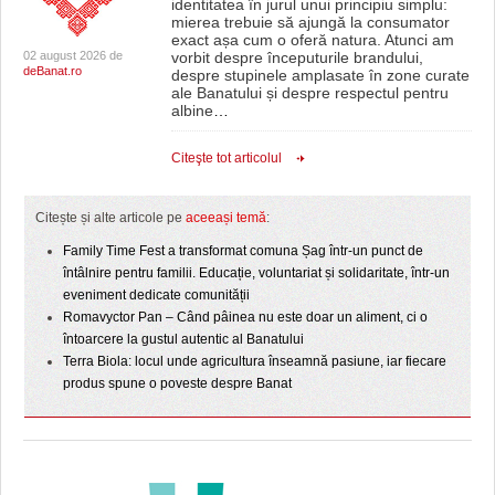
identitatea în jurul unui principiu simplu:
mierea trebuie să ajungă la consumator
exact așa cum o oferă natura. Atunci am
02 august 2026 de
vorbit despre începuturile brandului,
deBanat.ro
despre stupinele amplasate în zone curate
ale Banatului și despre respectul pentru
albine
…
Citeşte tot articolul
Citește și alte articole pe
aceeași temă
:
Family Time Fest a transformat comuna Șag într-un punct de
întâlnire pentru familii. Educație, voluntariat și solidaritate, într-un
eveniment dedicate comunității
Romavyctor Pan – Când pâinea nu este doar un aliment, ci o
întoarcere la gustul autentic al Banatului
Terra Biola: locul unde agricultura înseamnă pasiune, iar fiecare
produs spune o poveste despre Banat