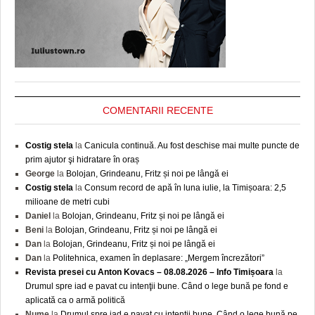
COMENTARII RECENTE
Costig stela
la
Canicula continuă. Au fost deschise mai multe puncte de
prim ajutor şi hidratare în oraș
George
la
Bolojan, Grindeanu, Fritz și noi pe lângă ei
Costig stela
la
Consum record de apă în luna iulie, la Timișoara: 2,5
milioane de metri cubi
Daniel
la
Bolojan, Grindeanu, Fritz și noi pe lângă ei
Beni
la
Bolojan, Grindeanu, Fritz și noi pe lângă ei
Dan
la
Bolojan, Grindeanu, Fritz și noi pe lângă ei
Dan
la
Politehnica, examen în deplasare: „Mergem încrezători”
Revista presei cu Anton Kovacs – 08.08.2026 – Info Timișoara
la
Drumul spre iad e pavat cu intenţii bune. Când o lege bună pe fond e
aplicată ca o armă politică
Nume
la
Drumul spre iad e pavat cu intenţii bune. Când o lege bună pe