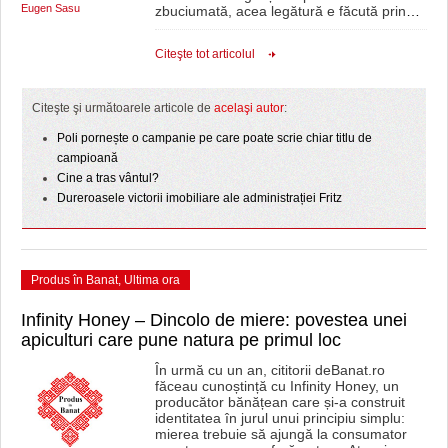
Eugen Sasu
zbuciumată, acea legătură e făcută prin
…
Citeşte tot articolul
Citeşte şi următoarele articole de
acelaşi autor
:
Poli pornește o campanie pe care poate scrie chiar titlu de
campioană
Cine a tras vântul?
Dureroasele victorii imobiliare ale administrației Fritz
Produs în Banat
,
Ultima ora
Infinity Honey – Dincolo de miere: povestea unei
apiculturi care pune natura pe primul loc
În urmă cu un an, cititorii deBanat.ro
făceau cunoștință cu Infinity Honey, un
producător bănățean care și-a construit
identitatea în jurul unui principiu simplu:
mierea trebuie să ajungă la consumator