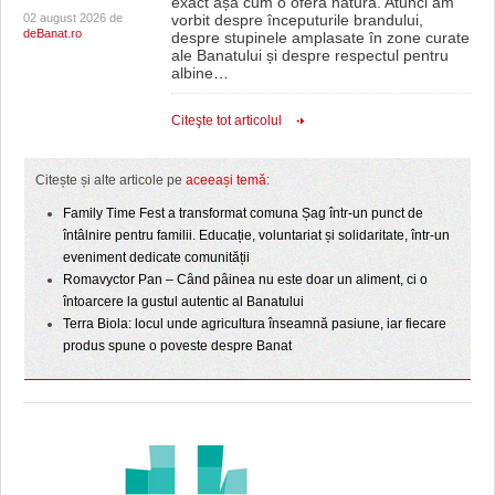
exact așa cum o oferă natura. Atunci am
02 august 2026 de
vorbit despre începuturile brandului,
deBanat.ro
despre stupinele amplasate în zone curate
ale Banatului și despre respectul pentru
albine
…
Citeşte tot articolul
Citește și alte articole pe
aceeași temă
:
Family Time Fest a transformat comuna Șag într-un punct de
întâlnire pentru familii. Educație, voluntariat și solidaritate, într-un
eveniment dedicate comunității
Romavyctor Pan – Când pâinea nu este doar un aliment, ci o
întoarcere la gustul autentic al Banatului
Terra Biola: locul unde agricultura înseamnă pasiune, iar fiecare
produs spune o poveste despre Banat