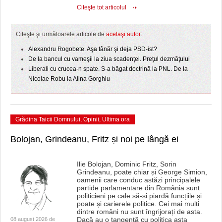
HARTA TIMIŞOAREI
Citeşte tot articolul
LICEE, ŞCOLI ŞI GRĂDINIŢE DIN TIMIŞ
Citeşte şi următoarele articole de
acelaşi autor:
PRIMĂRIILE DIN TIMIŞ
Alexandru Rogobete. Aşa tânăr şi deja PSD-ist?
De la bancul cu vameşii la ziua scadenţei. Preţul dezmăţului
SFATUL MEDICULUI
Liberali cu crucea-n spate. S-a băgat doctrină la PNL. De la
Nicolae Robu la Alina Gorghiu
SFATURI JURIDICE
Grădina Taicii Domnului
,
Opinii
,
Ultima ora
Bolojan, Grindeanu, Fritz și noi pe lângă ei
Ilie Bolojan, Dominic Fritz, Sorin
Grindeanu, poate chiar și George Simion,
oamenii care conduc astăzi principalele
partide parlamentare din România sunt
politicieni pe cale să-și piardă funcțiile și
poate și carierele politice. Cei mai mulți
dintre români nu sunt îngrijorați de asta.
Dacă au o tangență cu politica asta
08 august 2026 de