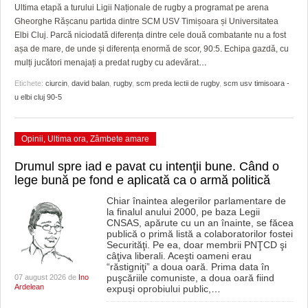
GRĂDINA TAICII DOMNULUI
CRONICĂ DE FILM
ACCIDENTE
Ultima etapă a turului Ligii Naționale de rugby a programat pe arena
Gheorghe Rășcanu partida dintre SCM USV Timișoara și Universitatea
ZIARISTU’ DE TERASĂ
UNDE MERGEM
ANUNŢURI
Elbi Cluj. Parcă niciodată diferența dintre cele două combatante nu a fost
așa de mare, de unde și diferența enormă de scor, 90:5. Echipa gazdă, cu
CU OIŞTEA-N KIERKEGAARD
FILME DOCUMENTARE
INFO SI UTILE
mulți jucători menajați a predat rugby cu adevărat
…
Etichete:
ciurcin
,
david balan
,
rugby
,
scm preda lectii de rugby
,
scm usv timisoara -
FINANŢĂRI DE LA A LA Z
CLIPURI VIDEO
CULTURA
u elbi cluj 90-5
PE SURSE
JOCURI ONLINE
INVATAMANT
Opinii
,
Ultima ora
,
Zâmbete amare
JUSTITIE
Drumul spre iad e pavat cu intenţii bune. Când o
FILME DOCUMENTARE
lege bună pe fond e aplicată ca o armă politică
CLIPURI VIDEO
Chiar înaintea alegerilor parlamentare de
la finalul anului 2000, pe baza Legii
CNSAS, apărute cu un an înainte, se făcea
JOCURI ONLINE
publică o primă listă a colaboratorilor fostei
Securităţi. Pe ea, doar membrii PNŢCD şi
câţiva liberali. Aceşti oameni erau
DIVERSE
“răstigniţi” a doua oară. Prima data în
puşcăriile comuniste, a doua oară fiind
07 august 2026 de
Ino
FARMACII DIN TIMIŞOARA
Ardelean
expuşi oprobiului public,
…