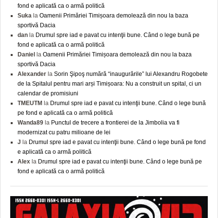
fond e aplicată ca o armă politică
Suka
la
Oamenii Primăriei Timișoara demolează din nou la baza
sportivă Dacia
dan
la
Drumul spre iad e pavat cu intenţii bune. Când o lege bună pe
fond e aplicată ca o armă politică
Daniel
la
Oamenii Primăriei Timișoara demolează din nou la baza
sportivă Dacia
Alexander
la
Sorin Şipoş numără “inaugurările” lui Alexandru Rogobete
de la Spitalul pentru mari arși Timișoara: Nu a construit un spital, ci un
calendar de promisiuni
TMEUTM
la
Drumul spre iad e pavat cu intenţii bune. Când o lege bună
pe fond e aplicată ca o armă politică
Wanda89
la
Punctul de trecere a frontierei de la Jimbolia va fi
modernizat cu patru milioane de lei
J
la
Drumul spre iad e pavat cu intenţii bune. Când o lege bună pe fond
e aplicată ca o armă politică
Alex
la
Drumul spre iad e pavat cu intenţii bune. Când o lege bună pe
fond e aplicată ca o armă politică