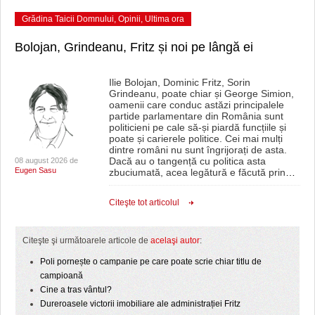
HARTA TIMIŞOAREI
Grădina Taicii Domnului
,
Opinii
,
Ultima ora
LICEE, ŞCOLI ŞI GRĂDINIŢE DIN TIMIŞ
Bolojan, Grindeanu, Fritz și noi pe lângă ei
PRIMĂRIILE DIN TIMIŞ
Ilie Bolojan, Dominic Fritz, Sorin
SFATUL MEDICULUI
Grindeanu, poate chiar și George Simion,
oamenii care conduc astăzi principalele
partide parlamentare din România sunt
SFATURI JURIDICE
politicieni pe cale să-și piardă funcțiile și
poate și carierele politice. Cei mai mulți
dintre români nu sunt îngrijorați de asta.
Dacă au o tangență cu politica asta
08 august 2026 de
Eugen Sasu
zbuciumată, acea legătură e făcută prin
…
Citeşte tot articolul
Citeşte şi următoarele articole de
acelaşi autor
:
Poli pornește o campanie pe care poate scrie chiar titlu de
campioană
Cine a tras vântul?
Dureroasele victorii imobiliare ale administrației Fritz