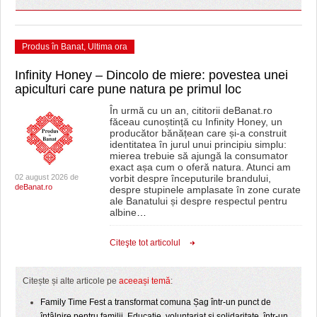
Produs în Banat
,
Ultima ora
Infinity Honey – Dincolo de miere: povestea unei
apiculturi care pune natura pe primul loc
În urmă cu un an, cititorii deBanat.ro
făceau cunoștință cu Infinity Honey, un
producător bănățean care și-a construit
identitatea în jurul unui principiu simplu:
mierea trebuie să ajungă la consumator
exact așa cum o oferă natura. Atunci am
02 august 2026 de
vorbit despre începuturile brandului,
deBanat.ro
despre stupinele amplasate în zone curate
ale Banatului și despre respectul pentru
albine
…
Citeşte tot articolul
Citește și alte articole pe
aceeași temă
:
Family Time Fest a transformat comuna Șag într-un punct de
întâlnire pentru familii. Educație, voluntariat și solidaritate, într-un