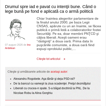
GRĂDINA TAICII DOMNULUI
CRONICĂ DE FILM
ACCIDENTE
Drumul spre iad e pavat cu intenţii bune. Când o
ZIARISTU’ DE TERASĂ
UNDE MERGEM
ANUNŢURI
lege bună pe fond e aplicată ca o armă politică
Chiar înaintea alegerilor parlamentare de
CU OIŞTEA-N KIERKEGAARD
FILME DOCUMENTARE
INFO SI UTILE
la finalul anului 2000, pe baza Legii
CNSAS, apărute cu un an înainte, se făcea
publică o primă listă a colaboratorilor fostei
FINANŢĂRI DE LA A LA Z
CLIPURI VIDEO
CULTURA
Securităţi. Pe ea, doar membrii PNŢCD şi
câţiva liberali. Aceşti oameni erau
PE SURSE
JOCURI ONLINE
INVATAMANT
“răstigniţi” a doua oară. Prima data în
puşcăriile comuniste, a doua oară fiind
07 august 2026 de
Ino
Ardelean
expuşi oprobiului public,
…
JUSTITIE
Citeşte tot articolul
FILME DOCUMENTARE
CLIPURI VIDEO
Citeşte şi următoarele articole de
acelaşi autor:
JOCURI ONLINE
Alexandru Rogobete. Aşa tânăr şi deja PSD-ist?
De la bancul cu vameşii la ziua scadenţei. Preţul dezmăţului
DIVERSE
Liberali cu crucea-n spate. S-a băgat doctrină la PNL. De la
Nicolae Robu la Alina Gorghiu
FARMACII DIN TIMIŞOARA