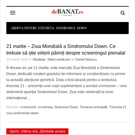
HOME
ARHIVA PENTRU ETICHETA:
SINDROMUL DOWN
ADMINISTRAȚIE
DESPRE NOI
21 martie – Ziua Mondială a Sindromului Down. Ce
POLITICĂ
REDACȚIA DEBANAT
PRIMĂRIA TIMIŞOARA
trebuie să știe viitorii părinți despre screeningul prenatal
20 martie 2026
în
Sănătate
,
Sfatul medicului
de
Daniel Neacșu
SPORT
POLITICA DE COOKIES
CONSILIUL JUDEŢEAN TIMIŞ
POLITICA
În fiecare an, pe 21 martie, este marcată Ziua Mondială a Sindromului
Down, dedicată creșterii gradului de informare și conștientizare cu privire
OPINII
POLITICA DE CONFIDENȚIALITATE
PREFECTURA TIMIŞ
POLI TIMISOARA
la această afecțiune genetică. Data a fost aleasă pentru a simboliza
trisomia 21 – prezența unei copii suplimentare a acestui cromozom – care
TIMP LIBER ȘI CULTURĂ
FOTBAL JUDETEAN
DOSARELE DEBANAT
determină apariția Sindromului Down. Ziua este celebrată la nivel
internațional
…
ECONOMIC
ALTE SPORTURI
ETICA LUCIDITĂȚII ASISTATE
TIMP LIBER
Etichete:
cromozomi
,
screening
,
Sindromul Down
,
Testarea prenatală
,
Trisomia 21
,
SĂNĂTATE
JURNAL DE CAMPANIE
ULTRAMARIN VA RECOMANDA
AFACERI
ziua sindromului down
MAI MULTE
ZÂMBETE AMARE
CULTURA
Opinii
,
Ultima ora
,
Zâmbete amare