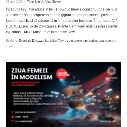
GRĂDINA TAICII DOMNULUI
CRONICĂ DE FILM
ACCIDENTE
01 mai 2026
în
Timp liber
de
Vlad Stoian
Începutul lunii mai aduce în Iulius Town „o lume a copiilor”, unde cei mici
ZIARISTU’ DE TERASĂ
UNDE MERGEM
ANUNŢURI
sunt invitați să descopere exponate gigant din era preistorică, piese de
teatru interactiv și să pășească în lumea artelor imersive. În parcarea VIP
CU OIŞTEA-N KIERKEGAARD
FILME DOCUMENTARE
INFO SI UTILE
UBC 0, „Expoziția de Dinozauri și Plante Carnivore” este deschisă pentru
toți curioșii, MINA Museum of Immersive New
…
FINANŢĂRI DE LA A LA Z
CLIPURI VIDEO
CULTURA
Etichete:
Expoziția Dinozaurilor
,
Iulius Town
,
spectacole interactive
,
teatru pentru
copii
PE SURSE
JOCURI ONLINE
INVATAMANT
JUSTITIE
FILME DOCUMENTARE
CLIPURI VIDEO
JOCURI ONLINE
DIVERSE
FARMACII DIN TIMIŞOARA