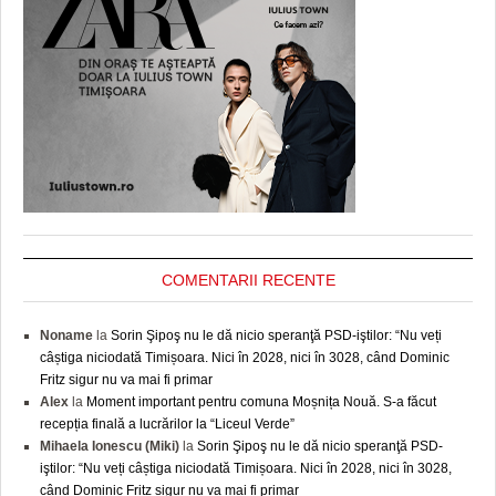
COMENTARII RECENTE
Noname
la
Sorin Şipoş nu le dă nicio speranţă PSD-iştilor: “Nu veți
câștiga niciodată Timișoara. Nici în 2028, nici în 3028, când Dominic
Fritz sigur nu va mai fi primar
Alex
la
Moment important pentru comuna Moșnița Nouă. S-a făcut
recepția finală a lucrărilor la “Liceul Verde”
Mihaela Ionescu (Miki)
la
Sorin Şipoş nu le dă nicio speranţă PSD-
iştilor: “Nu veți câștiga niciodată Timișoara. Nici în 2028, nici în 3028,
când Dominic Fritz sigur nu va mai fi primar