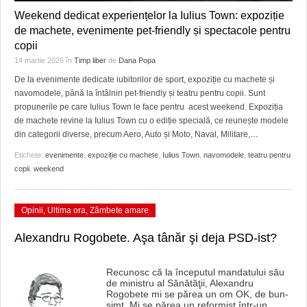
HARTA TIMIŞOAREI
Weekend dedicat experiențelor la Iulius Town: expoziție
de machete, evenimente pet-friendly și spectacole pentru
LICEE, ŞCOLI ŞI GRĂDINIŢE DIN TIMIŞ
copii
PRIMĂRIILE DIN TIMIŞ
14 martie 2026
în
Timp liber
de
Dana Popa
De la evenimente dedicate iubitorilor de sport, expoziție cu machete și
SFATUL MEDICULUI
navomodele, până la întâlniri pet-friendly și teatru pentru copii. Sunt
propunerile pe care Iulius Town le face pentru acest weekend. Expoziția
SFATURI JURIDICE
de machete revine la Iulius Town cu o ediție specială, ce reunește modele
din categorii diverse, precum Aero, Auto și Moto, Naval, Militare,
…
Etichete:
evenimente
,
expoziție cu machete
,
Iulius Town
,
navomodele
,
teatru pentru
copii
,
weekend
Opinii
,
Ultima ora
,
Zâmbete amare
Alexandru Rogobete. Aşa tânăr şi deja PSD-ist?
Recunosc că la începutul mandatului său
de ministru al Sănătăţii, Alexandru
Rogobete mi se părea un om OK, de bun-
simţ. Mi se părea un reformist într-un