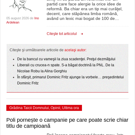
partid care face alergie la orice idee de
reformă. Ba chiar era un tip mai curăţel,
decent, care stăpânea limba română,
având un lexic mai bogat de 100 de
…
05 august 2026 de
Ino
Ardelean
Citeşte tot articolul
Citeşte şi următoarele articole de
acelaşi autor:
De la bancul cu vameşii la ziua scadenţei. Preţul dezmăţului
Liberali cu crucea-n spate. S-a băgat doctrină la PNL. De la
Nicolae Robu la Alina Gorghiu
În sfârşit, primarul Dominic Fritz ajunge la vorbele… preşedintelui
Dominic Fritz
Grădina Taicii Domnului
,
Opinii
,
Ultima ora
Poli pornește o campanie pe care poate scrie chiar
titlu de campioană
Poli începe campionatul foarte greu, într-