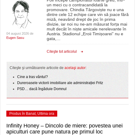
un meci cu o contracandidată la
promovare. Chindia Târgoviște nu e una
dintre cele 12 echipe care vin să joace fără
miză, neavând drept de joc în prima
divizie, iar noi nu ne-am măsurat forța mai
mult decât în niște amicale nerelevante în
Austria. Stadionul „Eroii Timișoarei” nu e
04 august 2026 de
Eugen Sasu
gata,
…
Citeşte tot articolul
Citeşte şi următoarele articole de
acelaşi autor
:
Cine a tras vântul?
Dureroasele victorii imobiliare ale administrației Fritz
PSD… dacă îngăduie Domnul
Produs în Banat
,
Ultima ora
Infinity Honey – Dincolo de miere: povestea unei
apiculturi care pune natura pe primul loc