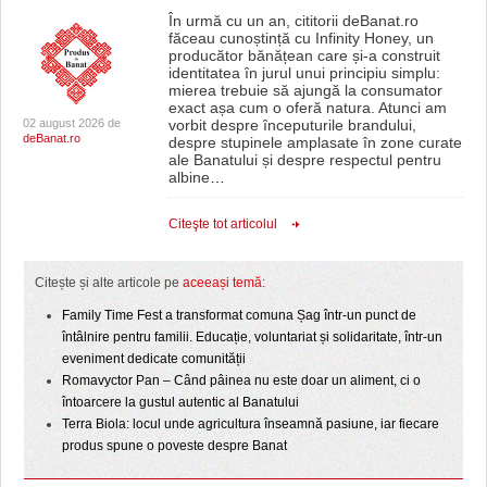
În urmă cu un an, cititorii deBanat.ro
făceau cunoștință cu Infinity Honey, un
producător bănățean care și-a construit
identitatea în jurul unui principiu simplu:
mierea trebuie să ajungă la consumator
exact așa cum o oferă natura. Atunci am
02 august 2026 de
vorbit despre începuturile brandului,
deBanat.ro
despre stupinele amplasate în zone curate
ale Banatului și despre respectul pentru
albine
…
Citeşte tot articolul
Citește și alte articole pe
aceeași temă
:
Family Time Fest a transformat comuna Șag într-un punct de
întâlnire pentru familii. Educație, voluntariat și solidaritate, într-un
eveniment dedicate comunității
Romavyctor Pan – Când pâinea nu este doar un aliment, ci o
întoarcere la gustul autentic al Banatului
Terra Biola: locul unde agricultura înseamnă pasiune, iar fiecare
produs spune o poveste despre Banat