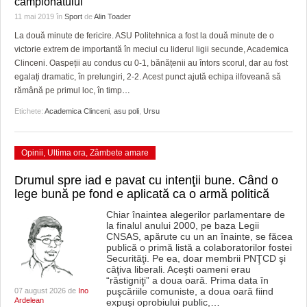
campionatului
HARTA TIMIŞOAREI
11 mai 2019
în
Sport
de
Alin Toader
LICEE, ŞCOLI ŞI GRĂDINIŢE DIN TIMIŞ
La două minute de fericire. ASU Politehnica a fost la două minute de o
victorie extrem de importantă în meciul cu liderul ligii secunde, Academica
PRIMĂRIILE DIN TIMIŞ
Clinceni. Oaspeții au condus cu 0-1, bănățenii au întors scorul, dar au fost
egalați dramatic, în prelungiri, 2-2. Acest punct ajută echipa ilfoveană să
SFATUL MEDICULUI
rămână pe primul loc, în timp
…
Etichete:
Academica Clinceni
,
asu poli
,
Ursu
SFATURI JURIDICE
Opinii
,
Ultima ora
,
Zâmbete amare
Drumul spre iad e pavat cu intenţii bune. Când o
lege bună pe fond e aplicată ca o armă politică
Chiar înaintea alegerilor parlamentare de
la finalul anului 2000, pe baza Legii
CNSAS, apărute cu un an înainte, se făcea
publică o primă listă a colaboratorilor fostei
Securităţi. Pe ea, doar membrii PNŢCD şi
câţiva liberali. Aceşti oameni erau
“răstigniţi” a doua oară. Prima data în
puşcăriile comuniste, a doua oară fiind
07 august 2026 de
Ino
Ardelean
expuşi oprobiului public,
…