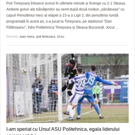
GRĂDINA TAICII DOMNULUI
CRONICĂ DE FILM
ACCIDENTE
Poli Timișoara întoarce scorul în ultimele minute și învinge cu 2-1 Steaua.
Ambele goluri ale bănăţenilor au venit după două lovituri „sănătoase” cu
ZIARISTU’ DE TERASĂ
UNDE MERGEM
ANUNŢURI
capul! Penultimul meci al etapei a 15-a a Ligii 2, din penultima rundă
programată în acest an, s-a jucat la Timișoara, pe stadionul ”Dan
CU OIŞTEA-N KIERKEGAARD
FILME DOCUMENTARE
INFO SI UTILE
Păltinișanu”, între Politehnica Timișoara și Steaua București. Jocul
…
Etichete:
ioan mera
,
poli timisoara
,
Ursu
FINANŢĂRI DE LA A LA Z
CLIPURI VIDEO
CULTURA
PE SURSE
JOCURI ONLINE
INVATAMANT
JUSTITIE
FILME DOCUMENTARE
CLIPURI VIDEO
JOCURI ONLINE
DIVERSE
FARMACII DIN TIMIŞOARA
I-am speriat cu Ursu! ASU Politehnica, egala liderului