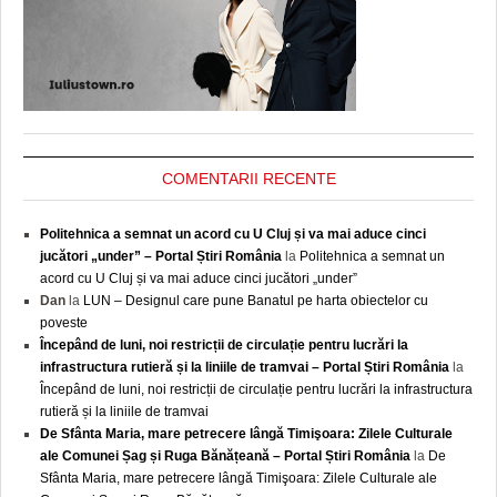
COMENTARII RECENTE
Politehnica a semnat un acord cu U Cluj și va mai aduce cinci
jucători „under” – Portal Știri România
la
Politehnica a semnat un
acord cu U Cluj și va mai aduce cinci jucători „under”
Dan
la
LUN – Designul care pune Banatul pe harta obiectelor cu
poveste
Începând de luni, noi restricții de circulație pentru lucrări la
infrastructura rutieră și la liniile de tramvai – Portal Știri România
la
Începând de luni, noi restricții de circulație pentru lucrări la infrastructura
rutieră și la liniile de tramvai
De Sfânta Maria, mare petrecere lângă Timişoara: Zilele Culturale
ale Comunei Șag și Ruga Bănățeană – Portal Știri România
la
De
Sfânta Maria, mare petrecere lângă Timişoara: Zilele Culturale ale