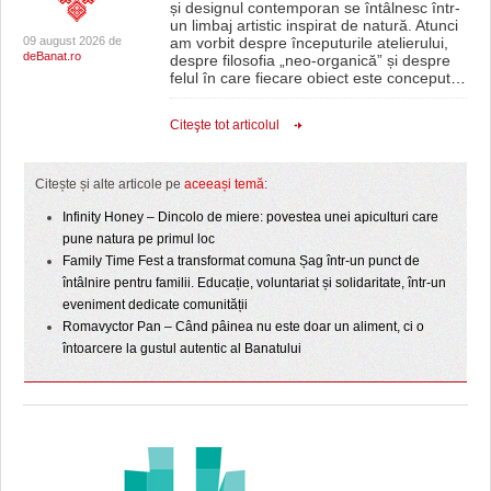
și designul contemporan se întâlnesc într-
un limbaj artistic inspirat de natură. Atunci
09 august 2026 de
am vorbit despre începuturile atelierului,
deBanat.ro
despre filosofia „neo-organică” și despre
felul în care fiecare obiect este conceput
…
Citeşte tot articolul
Citește și alte articole pe
aceeași temă
:
Infinity Honey – Dincolo de miere: povestea unei apiculturi care
pune natura pe primul loc
Family Time Fest a transformat comuna Șag într-un punct de
întâlnire pentru familii. Educație, voluntariat și solidaritate, într-un
eveniment dedicate comunității
Romavyctor Pan – Când pâinea nu este doar un aliment, ci o
întoarcere la gustul autentic al Banatului