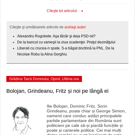
Citeşte tot articolul
Citeşte şi următoarele articole de
acelaşi autor:
Alexandru Rogobete. Aşa tânăr şi deja PSD-ist?
De la bancul cu vameşii la ziua scadenţei. Preţul dezmăţului
Liberali cu crucea-n spate. S-a băgat doctrină la PNL. De la
Nicolae Robu la Alina Gorghiu
Grădina Taicii Domnului
,
Opinii
,
Ultima ora
Bolojan, Grindeanu, Fritz și noi pe lângă ei
Ilie Bolojan, Dominic Fritz, Sorin
Grindeanu, poate chiar și George Simion,
oamenii care conduc astăzi principalele
partide parlamentare din România sunt
politicieni pe cale să-și piardă funcțiile și
poate și carierele politice. Cei mai mulți
dintre români nu sunt îngrijorați de asta.