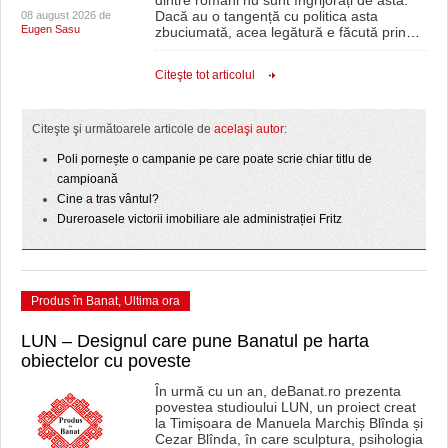
Dacă au o tangență cu politica asta
08 august 2026 de
Eugen Sasu
zbuciumată, acea legătură e făcută prin
…
Citeşte tot articolul
Citeşte şi următoarele articole de
acelaşi autor
:
Poli pornește o campanie pe care poate scrie chiar titlu de
campioană
Cine a tras vântul?
Dureroasele victorii imobiliare ale administrației Fritz
Produs în Banat
,
Ultima ora
LUN – Designul care pune Banatul pe harta
obiectelor cu poveste
În urmă cu un an, deBanat.ro prezenta
povestea studioului LUN, un proiect creat
la Timișoara de Manuela Marchiș Blînda și
Cezar Blînda, în care sculptura, psihologia