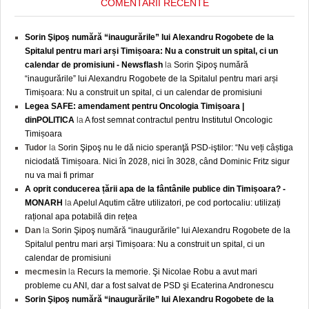
COMENTARII RECENTE
Sorin Şipoş numără “inaugurările” lui Alexandru Rogobete de la
Spitalul pentru mari arși Timișoara: Nu a construit un spital, ci un
calendar de promisiuni - Newsflash
la
Sorin Şipoş numără
“inaugurările” lui Alexandru Rogobete de la Spitalul pentru mari arși
Timișoara: Nu a construit un spital, ci un calendar de promisiuni
Legea SAFE: amendament pentru Oncologia Timișoara |
dinPOLITICA
la
A fost semnat contractul pentru Institutul Oncologic
Timișoara
Tudor
la
Sorin Şipoş nu le dă nicio speranţă PSD-iştilor: “Nu veți câștiga
niciodată Timișoara. Nici în 2028, nici în 3028, când Dominic Fritz sigur
nu va mai fi primar
A oprit conducerea țării apa de la fântânile publice din Timișoara? -
MONARH
la
Apelul Aqutim către utilizatori, pe cod portocaliu: utilizați
rațional apa potabilă din rețea
Dan
la
Sorin Şipoş numără “inaugurările” lui Alexandru Rogobete de la
Spitalul pentru mari arși Timișoara: Nu a construit un spital, ci un
calendar de promisiuni
mecmesin
la
Recurs la memorie. Şi Nicolae Robu a avut mari
probleme cu ANI, dar a fost salvat de PSD şi Ecaterina Andronescu
Sorin Şipoş numără “inaugurările” lui Alexandru Rogobete de la