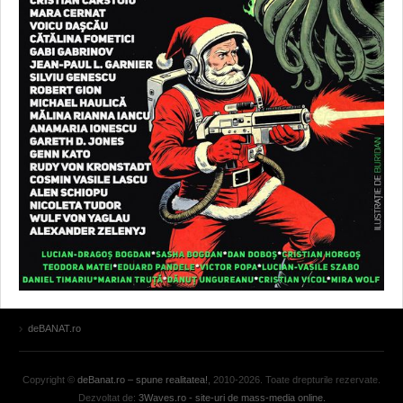
deBANAT.ro
Copyright ©
deBanat.ro – spune realitatea!
, 2010-2026. Toate drepturile rezervate.
Dezvoltat de:
3Waves.ro - site-uri de mass-media online.