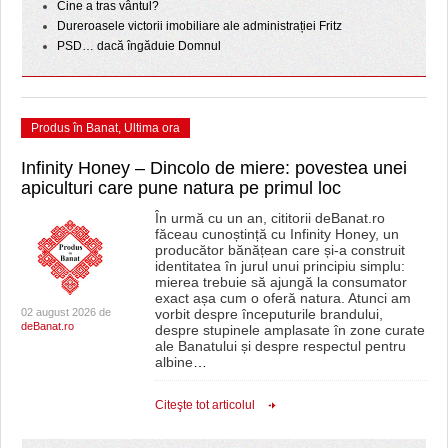
Cine a tras vântul?
Dureroasele victorii imobiliare ale administrației Fritz
PSD… dacă îngăduie Domnul
Produs în Banat
,
Ultima ora
Infinity Honey – Dincolo de miere: povestea unei
apiculturi care pune natura pe primul loc
În urmă cu un an, cititorii deBanat.ro
făceau cunoștință cu Infinity Honey, un
producător bănățean care și-a construit
identitatea în jurul unui principiu simplu:
mierea trebuie să ajungă la consumator
exact așa cum o oferă natura. Atunci am
02 august 2026 de
vorbit despre începuturile brandului,
deBanat.ro
despre stupinele amplasate în zone curate
ale Banatului și despre respectul pentru
albine
…
Citeşte tot articolul