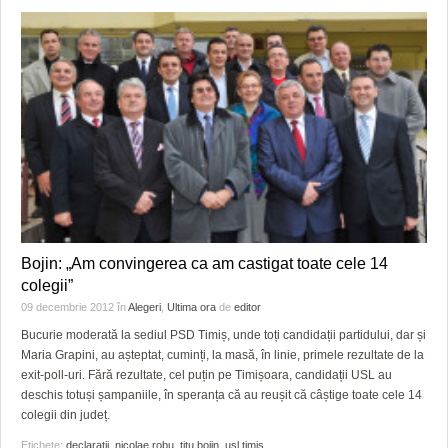
Bojin: „Am convingerea ca am castigat toate cele 14
colegii”
09 decembrie 2012
în
Alegeri
,
Ultima ora
de
editor
Bucurie moderată la sediul PSD Timiș, unde toți candidații partidului, dar și
Maria Grapini, au așteptat, cuminți, la masă, în linie, primele rezultate de la
exit-poll-uri. Fără rezultate, cel puțin pe Timișoara, candidații USL au
deschis totuși șampaniile, în speranța că au reușit că câștige toate cele 14
colegii din județ.
Etichete:
declaratii
,
nicolae robu
,
titu bojin
,
usl timis