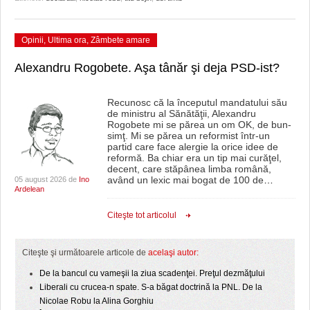
Opinii
,
Ultima ora
,
Zâmbete amare
Alexandru Rogobete. Aşa tânăr şi deja PSD-ist?
Recunosc că la începutul mandatului său
de ministru al Sănătăţii, Alexandru
Rogobete mi se părea un om OK, de bun-
simţ. Mi se părea un reformist într-un
partid care face alergie la orice idee de
reformă. Ba chiar era un tip mai curăţel,
decent, care stăpânea limba română,
având un lexic mai bogat de 100 de
…
05 august 2026 de
Ino
Ardelean
Citeşte tot articolul
Citeşte şi următoarele articole de
acelaşi autor:
De la bancul cu vameşii la ziua scadenţei. Preţul dezmăţului
Liberali cu crucea-n spate. S-a băgat doctrină la PNL. De la
Nicolae Robu la Alina Gorghiu