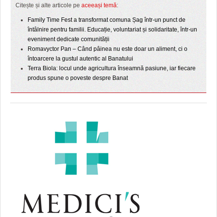
Citește și alte articole pe
aceeași temă
:
Family Time Fest a transformat comuna Șag într-un punct de
întâlnire pentru familii. Educație, voluntariat și solidaritate, într-un
eveniment dedicate comunității
Romavyctor Pan – Când pâinea nu este doar un aliment, ci o
întoarcere la gustul autentic al Banatului
Terra Biola: locul unde agricultura înseamnă pasiune, iar fiecare
produs spune o poveste despre Banat