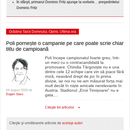
În sfârşit, primarul Dominic Fritz ajunge la vorbele… preşedintelui
Dominic Fritz
Grădina Taicii Domnului
,
Opinii
,
Ultima ora
Poli pornește o campanie pe care poate scrie chiar
titlu de campioană
Poli începe campionatul foarte greu, într-
un meci cu o contracandidată la
promovare. Chindia Târgoviște nu e una
dintre cele 12 echipe care vin să joace fără
miză, neavând drept de joc în prima
divizie, iar noi nu ne-am măsurat forța mai
mult decât în niște amicale nerelevante în
Austria. Stadionul „Eroii Timișoarei” nu e
04 august 2026 de
Eugen Sasu
gata,
…
Citeşte tot articolul
Citeşte şi următoarele articole de
acelaşi autor
: