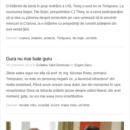
GRĂDINA TAICII DOMNULUI
CRONICĂ DE FILM
ACCIDENTE
O întâlnire de taină în grup restrâns a USL Timiş a avut loc la Timişoara. La
reuniunea fulger, Titu Bojin, preşedintele CJ Timiş, le-a cerut participanţilor
ZIARISTU’ DE TERASĂ
UNDE MERGEM
ANUNŢURI
să-şi dea cu părerea despre proiectele pe care urmează să le prezinte
miercuri la Craiova, la o întâlnire cu preşedinţii de consilii judeţene din
CU OIŞTEA-N KIERKEGAARD
FILME DOCUMENTARE
INFO SI UTILE
sud-vestul ţării.
FINANŢĂRI DE LA A LA Z
CLIPURI VIDEO
CULTURA
Etichete:
craiova
,
intalnire
,
proiecte
,
Timişoara
,
titu bojin
,
usl timis
PE SURSE
JOCURI ONLINE
INVATAMANT
Gura nu mai bate guru
JUSTITIE
18 noiembrie 2013
în
Grădina Taicii Domnului
de
Eugen Sasu
FILME DOCUMENTARE
Zilele astea sigur voi afla că prof. dr. ing. Nicolae Robu, primarul
Timișoarei, nu este un personaj negativ ce „a favorizat infractorul” din
CLIPURI VIDEO
mafia imobiliară. Până acum aveam ceva dubii, dar din momentul în care
viceprimarul Stoia va retracta urâtele spuse despre edilul liberal, din acel
JOCURI ONLINE
moment, gata, nu voi mai avea nicio incertitudine.
Etichete:
nicolae robu
,
scandal
,
scuze
,
traian stoia
,
usl timis
DIVERSE
FARMACII DIN TIMIŞOARA