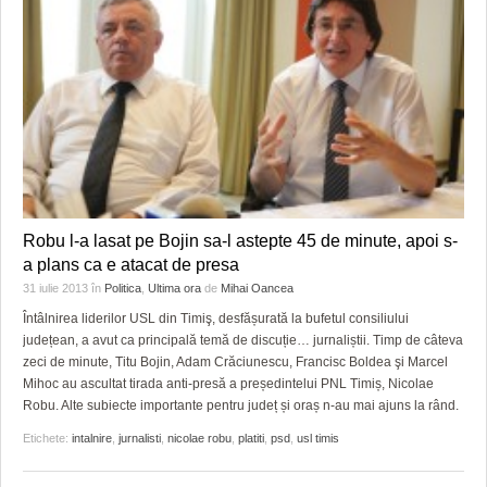
HARTA TIMIŞOAREI
LICEE, ŞCOLI ŞI GRĂDINIŢE DIN TIMIŞ
PRIMĂRIILE DIN TIMIŞ
SFATUL MEDICULUI
SFATURI JURIDICE
Robu l-a lasat pe Bojin sa-l astepte 45 de minute, apoi s-
a plans ca e atacat de presa
31 iulie 2013
în
Politica
,
Ultima ora
de
Mihai Oancea
Întâlnirea liderilor USL din Timiş, desfășurată la bufetul consiliului
județean, a avut ca principală temă de discuție… jurnaliștii. Timp de câteva
zeci de minute, Titu Bojin, Adam Crăciunescu, Francisc Boldea şi Marcel
Mihoc au ascultat tirada anti-presă a președintelui PNL Timiș, Nicolae
Robu. Alte subiecte importante pentru județ și oraș n-au mai ajuns la rând.
Etichete:
intalnire
,
jurnalisti
,
nicolae robu
,
platiti
,
psd
,
usl timis