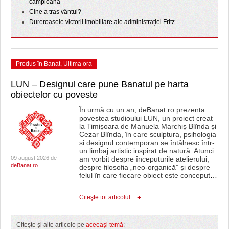
campioană
Cine a tras vântul?
Dureroasele victorii imobiliare ale administrației Fritz
Produs în Banat
,
Ultima ora
LUN – Designul care pune Banatul pe harta
obiectelor cu poveste
În urmă cu un an, deBanat.ro prezenta
povestea studioului LUN, un proiect creat
la Timișoara de Manuela Marchiș Blînda și
Cezar Blînda, în care sculptura, psihologia
și designul contemporan se întâlnesc într-
un limbaj artistic inspirat de natură. Atunci
09 august 2026 de
am vorbit despre începuturile atelierului,
deBanat.ro
despre filosofia „neo-organică” și despre
felul în care fiecare obiect este conceput
…
Citeşte tot articolul
Citește și alte articole pe
aceeași temă
: