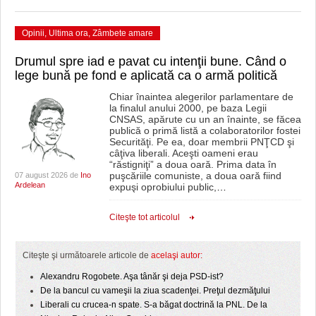
HARTA TIMIŞOAREI
LICEE, ŞCOLI ŞI GRĂDINIŢE DIN TIMIŞ
Opinii
,
Ultima ora
,
Zâmbete amare
Drumul spre iad e pavat cu intenţii bune. Când o
PRIMĂRIILE DIN TIMIŞ
lege bună pe fond e aplicată ca o armă politică
SFATUL MEDICULUI
Chiar înaintea alegerilor parlamentare de
la finalul anului 2000, pe baza Legii
CNSAS, apărute cu un an înainte, se făcea
SFATURI JURIDICE
publică o primă listă a colaboratorilor fostei
Securităţi. Pe ea, doar membrii PNŢCD şi
câţiva liberali. Aceşti oameni erau
“răstigniţi” a doua oară. Prima data în
puşcăriile comuniste, a doua oară fiind
07 august 2026 de
Ino
Ardelean
expuşi oprobiului public,
…
Citeşte tot articolul
Citeşte şi următoarele articole de
acelaşi autor:
Alexandru Rogobete. Aşa tânăr şi deja PSD-ist?
De la bancul cu vameşii la ziua scadenţei. Preţul dezmăţului
Liberali cu crucea-n spate. S-a băgat doctrină la PNL. De la