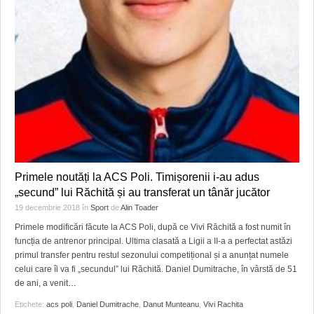
GRĂDINA TAICII DOMNULUI
CRONICĂ DE FILM
ACCIDENTE
ZIARISTU’ DE TERASĂ
UNDE MERGEM
ANUNŢURI
CU OIŞTEA-N KIERKEGAARD
FILME DOCUMENTARE
INFO SI UTILE
FINANŢĂRI DE LA A LA Z
CLIPURI VIDEO
CULTURA
PE SURSE
JOCURI ONLINE
INVATAMANT
JUSTITIE
FILME DOCUMENTARE
Primele noutăți la ACS Poli. Timișorenii i-au adus
„secund” lui Răchită și au transferat un tânăr jucător
CLIPURI VIDEO
19 decembrie 2018
în
Sport
de
Alin Toader
Primele modificări făcute la ACS Poli, după ce Vivi Răchită a fost numit în
JOCURI ONLINE
funcția de antrenor principal. Ultima clasată a Ligii a II-a a perfectat astăzi
primul transfer pentru restul sezonului competițional și a anunțat numele
DIVERSE
celui care îi va fi „secundul” lui Răchită. Daniel Dumitrache, în vârstă de 51
de ani, a venit
…
FARMACII DIN TIMIŞOARA
Etichete:
acs poli
,
Daniel Dumitrache
,
Danut Munteanu
,
Vivi Rachita