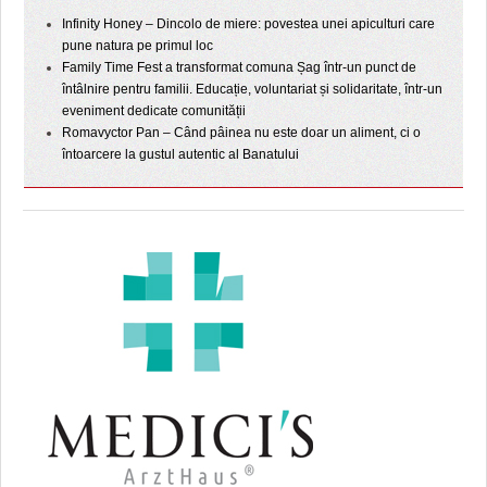
Infinity Honey – Dincolo de miere: povestea unei apiculturi care
pune natura pe primul loc
Family Time Fest a transformat comuna Șag într-un punct de
întâlnire pentru familii. Educație, voluntariat și solidaritate, într-un
eveniment dedicate comunității
Romavyctor Pan – Când pâinea nu este doar un aliment, ci o
întoarcere la gustul autentic al Banatului