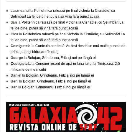
caraneanul
la
Politehnica ratează pe final victoria la Cisnădie, cu
Șelimbăr! La fel de bine, putea să vină fără punct acasă
dan
la
Politehnica ratează pe final victoria la Cisnădie, cu Șelimbăr! La
fel de bine, putea să vină fără punct acasă
Gica
la
Politehnica ratează pe final victoria la Cisnădie, cu Șelimbăr! La
fel de bine, putea să vină fără punct acasă
Costig stela
la
Canicula continuă. Au fost deschise mai multe puncte de
prim ajutor şi hidratare în oraș
George
la
Bolojan, Grindeanu, Fritz și noi pe lângă ei
Costig stela
la
Consum record de apă în luna iulie, la Timișoara: 2,5
milioane de metri cubi
Daniel
la
Bolojan, Grindeanu, Fritz și noi pe lângă ei
Beni
la
Bolojan, Grindeanu, Fritz și noi pe lângă ei
Dan
la
Bolojan, Grindeanu, Fritz și noi pe lângă ei