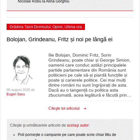
Nicolae Robu la Alina Gorghiu
Grădina Taicii Domnului
,
Opinii
,
Ultima ora
Bolojan, Grindeanu, Fritz și noi pe lângă ei
Ilie Bolojan, Dominic Fritz, Sorin
Grindeanu, poate chiar și George Simion,
oamenii care conduc astăzi principalele
partide parlamentare din România sunt
politicieni pe cale să-și piardă funcțiile și
poate și carierele politice. Cei mai mulți
dintre români nu sunt îngrijorați de asta.
Dacă au o tangență cu politica asta
08 august 2026 de
Eugen Sasu
zbuciumată, acea legătură e făcută prin
…
Citeşte tot articolul
Citeşte şi următoarele articole de
acelaşi autor
:
Poli pornește o campanie pe care poate scrie chiar titlu de