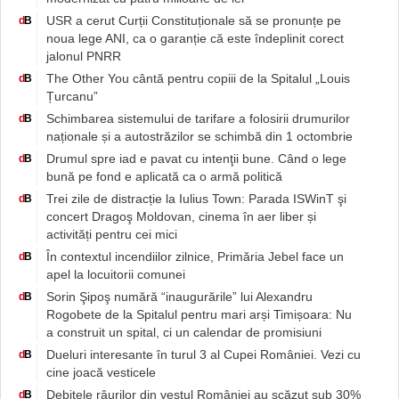
USR a cerut Curții Constituționale să se pronunțe pe
d
B
noua lege ANI, ca o garanție că este îndeplinit corect
jalonul PNRR
The Other You cântă pentru copiii de la Spitalul „Louis
d
B
Țurcanu”
Schimbarea sistemului de tarifare a folosirii drumurilor
d
B
naționale și a autostrăzilor se schimbă din 1 octombrie
Drumul spre iad e pavat cu intenţii bune. Când o lege
d
B
bună pe fond e aplicată ca o armă politică
Trei zile de distracție la Iulius Town: Parada ISWinT şi
d
B
concert Dragoş Moldovan, cinema în aer liber și
activități pentru cei mici
În contextul incendiilor zilnice, Primăria Jebel face un
d
B
apel la locuitorii comunei
Sorin Şipoş numără “inaugurările” lui Alexandru
d
B
Rogobete de la Spitalul pentru mari arși Timișoara: Nu
a construit un spital, ci un calendar de promisiuni
Dueluri interesante în turul 3 al Cupei României. Vezi cu
d
B
cine joacă vesticele
Debitele râurilor din vestul României au scăzut sub 30%
d
B