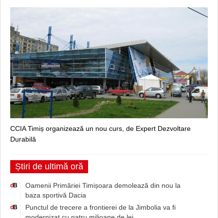
CCIA Timiș organizează un nou curs, de Expert Dezvoltare
Durabilă
Știri de ultimă oră
Oamenii Primăriei Timișoara demolează din nou la
d
B
baza sportivă Dacia
Punctul de trecere a frontierei de la Jimbolia va fi
d
B
modernizat cu patru milioane de lei