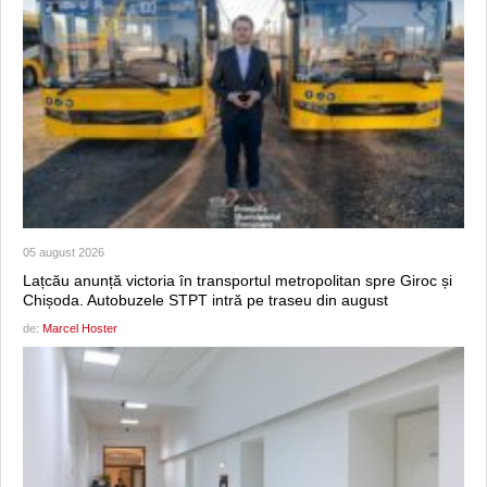
05 august 2026
Lațcău anunță victoria în transportul metropolitan spre Giroc și
Chișoda. Autobuzele STPT intră pe traseu din august
de:
Marcel Hoster