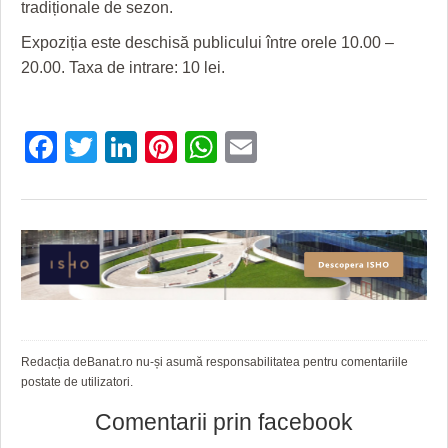
HARTA TIMIŞOAREI
tradiționale de sezon.
Expoziția este deschisă publicului între orele 10.00 –
LICEE, ŞCOLI ŞI GRĂDINIŢE DIN TIMIŞ
20.00. Taxa de intrare: 10 lei.
PRIMĂRIILE DIN TIMIŞ
SFATUL MEDICULUI
Facebook
Twitter
LinkedIn
Pinterest
WhatsApp
Email
SFATURI JURIDICE
Redacția deBanat.ro nu-și asumă responsabilitatea pentru comentariile
postate de utilizatori.
Comentarii prin facebook