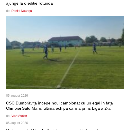
ajunge la o ediție rotundă
de:
Daniel Neacșu
05 august 2026
CSC Dumbrăviţa începe noul campionat cu un egal în faţa
Olimpiei Satu Mare, ultima echipă care a prins Liga a 2-a
de:
Vlad Stoian
05 august 2026