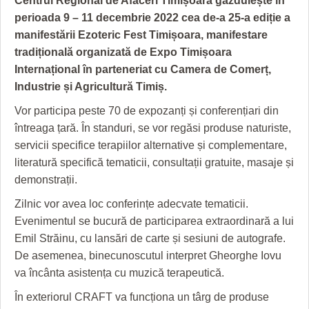
Centrul Regional de Afaceri Timișoara găzduiește în
GRĂDINA TAICII DOMNULUI
CRONICĂ DE FILM
ACCIDENTE
perioada 9 – 11 decembrie 2022 cea de-a 25-a ediție a
ZIARISTU’ DE TERASĂ
UNDE MERGEM
ANUNŢURI
manifestării Ezoteric Fest Timișoara, manifestare
tradițională organizată de Expo Timișoara
CU OIŞTEA-N KIERKEGAARD
FILME DOCUMENTARE
INFO SI UTILE
Internațional în parteneriat cu Camera de Comerț,
Industrie și Agricultură Timiș.
FINANŢĂRI DE LA A LA Z
CLIPURI VIDEO
CULTURA
Vor participa peste 70 de expozanți și conferențiari din
PE SURSE
JOCURI ONLINE
INVATAMANT
întreaga țară. În standuri, se vor regăsi produse naturiste,
JUSTITIE
servicii specifice terapiilor alternative și complementare,
literatură specifică tematicii, consultații gratuite, masaje și
FILME DOCUMENTARE
demonstrații.
CLIPURI VIDEO
Zilnic vor avea loc conferințe adecvate tematicii.
Evenimentul se bucură de participarea extraordinară a lui
JOCURI ONLINE
Emil Străinu, cu lansări de carte și sesiuni de autografe.
De asemenea, binecunoscutul interpret Gheorghe Iovu
DIVERSE
va încânta asistența cu muzică terapeutică.
FARMACII DIN TIMIŞOARA
În exteriorul CRAFT va funcționa un târg de produse