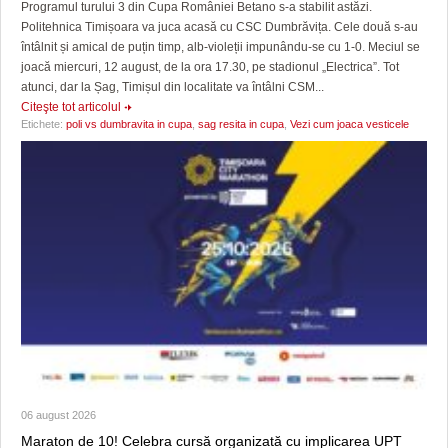
Programul turului 3 din Cupa României Betano s-a stabilit astăzi.
Politehnica Timișoara va juca acasă cu CSC Dumbrăvița. Cele două s-au
întâlnit și amical de puțin timp, alb-violeții impunându-se cu 1-0. Meciul se
joacă miercuri, 12 august, de la ora 17.30, pe stadionul „Electrica”. Tot
atunci, dar la Șag, Timișul din localitate va întâlni CSM...
Citeşte tot articolul
Etichete:
poli vs dumbravita in cupa
,
sag resita in cupa
,
Vezi cum joaca vesticele
06 august 2026
Maraton de 10! Celebra cursă organizată cu implicarea UPT