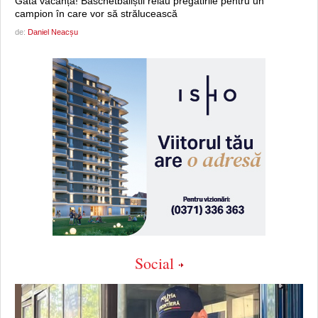
Gata vacanța! Baschetbaliștii reiau pregătirile pentru un
campion în care vor să strălucească
de:
Daniel Neacșu
Social