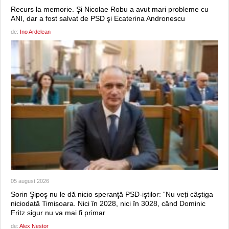
Recurs la memorie. Şi Nicolae Robu a avut mari probleme cu
ANI, dar a fost salvat de PSD şi Ecaterina Andronescu
de:
Ino Ardelean
05 august 2026
Sorin Şipoş nu le dă nicio speranţă PSD-iştilor: “Nu veți câștiga
niciodată Timișoara. Nici în 2028, nici în 3028, când Dominic
Fritz sigur nu va mai fi primar
de:
Alex Nestor