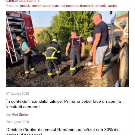
Citeşte tot articolul
Etichete:
jimbolia
,
modernizare
,
punct de trecere a frontierei
,
romania
,
serbia
07 august 2026
În contextul incendiilor zilnice, Primăria Jebel face un apel la
locuitorii comunei
de:
Vlad Stoian
06 august 2026
Debitele râurilor din vestul României au scăzut sub 30% din