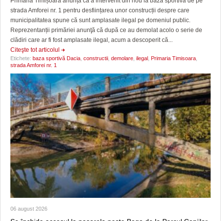
Primăria Timișoara anunță că a intervenit din nou la baza sportivă de pe
strada Amforei nr. 1 pentru desființarea unor construcții despre care
municipalitatea spune că sunt amplasate ilegal pe domeniul public.
Reprezentanții primăriei anunţă că după ce au demolat acolo o serie de
clădiri care ar fi fost amplasate ilegal, acum a descoperit că...
Citeşte tot articolul
Etichete:
baza sportivă Dacia
,
constructii
,
demolare
,
ilegal
,
Primaria Timisoara
,
strada Amforei nr. 1
06 august 2026