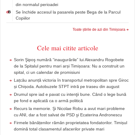
din normalul perioadei
Se închide accesul la pasarela peste Bega de la Parcul
d
B
Copiilor
Toate știrile de azi din Timișoara
Cele mai citite articole
Sorin Şipoş numără “inaugurările” lui Alexandru Rogobete
de la Spitalul pentru mari arși Timișoara: Nu a construit un
spital, ci un calendar de promisiuni
Lațcău anunță victoria în transportul metropolitan spre Giroc
și Chișoda. Autobuzele STPT intră pe traseu din august
Drumul spre iad e pavat cu intenţii bune. Când o lege bună
pe fond e aplicată ca o armă politică
Recurs la memorie. Şi Nicolae Robu a avut mari probleme
cu ANI, dar a fost salvat de PSD şi Ecaterina Andronescu
Firmele bănățenilor rămân proprietatea fondatorilor. Timișul
domină total clasamentul afacerilor private mari