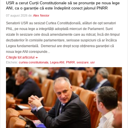
USR a cerut Curții Constituționale să se pronunțe pe noua lege
ANI, ca o garanție că este îndeplinit corect jalonul PNRR
07 august 2026 de:
Alex Nestor
Senatorii USR au sesizat Curtea Constituțională, alături de opt senatori
PNL, pe noua lege a integrității adoptată miercuri de Parlament. Sunt
vizate în sesizare cele două amendamente care au ridicat, încă din timpul
dezbaterilor în comisiile parlamentare, serioase suspiciuni că ar încălca
Legea fundamentală. Demersul are drept scop obținerea garanției că
noua lege ANI corespunde...
Citeşte tot articolul
Etichete:
curtea constitutionala
,
Legea ANI
,
PNRR
,
sesizare
,
usr