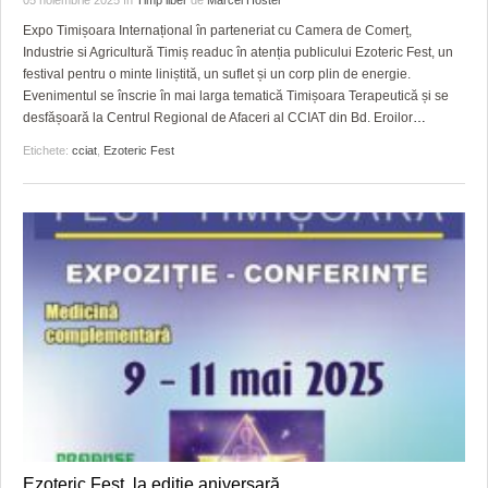
HARTA TIMIŞOAREI
Expo Timișoara Internațional în parteneriat cu Camera de Comerț,
LICEE, ŞCOLI ŞI GRĂDINIŢE DIN TIMIŞ
Industrie si Agricultură Timiș readuc în atenția publicului Ezoteric Fest, un
festival pentru o minte liniștită, un suflet și un corp plin de energie.
Evenimentul se înscrie în mai larga tematică Timișoara Terapeutică și se
PRIMĂRIILE DIN TIMIŞ
desfășoară la Centrul Regional de Afaceri al CCIAT din Bd. Eroilor
…
SFATUL MEDICULUI
Etichete:
cciat
,
Ezoteric Fest
SFATURI JURIDICE
Ezoteric Fest, la ediție aniversară