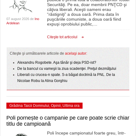
Securităţi. Pe ea, doar membrii PNŢCD şi
câţiva liberali. Aceşti oameni erau
“răstigniţi” a doua oară. Prima data în
puşcăriile comuniste, a doua oară fiind
07 august 2026 de
Ino
Ardelean
expuşi oprobiului public,
…
Citeşte tot articolul
Citeşte şi următoarele articole de
acelaşi autor:
Alexandru Rogobete. Aşa tânăr şi deja PSD-ist?
De la bancul cu vameşii la ziua scadenţei. Preţul dezmăţului
Liberali cu crucea-n spate. S-a băgat doctrină la PNL. De la
Nicolae Robu la Alina Gorghiu
Grădina Taicii Domnului
,
Opinii
,
Ultima ora
Poli pornește o campanie pe care poate scrie chiar
titlu de campioană
Poli începe campionatul foarte greu, într-