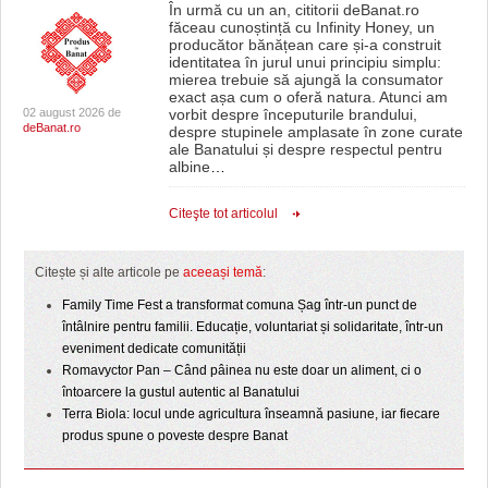
În urmă cu un an, cititorii deBanat.ro
făceau cunoștință cu Infinity Honey, un
producător bănățean care și-a construit
identitatea în jurul unui principiu simplu:
mierea trebuie să ajungă la consumator
exact așa cum o oferă natura. Atunci am
02 august 2026 de
vorbit despre începuturile brandului,
deBanat.ro
despre stupinele amplasate în zone curate
ale Banatului și despre respectul pentru
albine
…
Citeşte tot articolul
Citește și alte articole pe
aceeași temă
:
Family Time Fest a transformat comuna Șag într-un punct de
întâlnire pentru familii. Educație, voluntariat și solidaritate, într-un
eveniment dedicate comunității
Romavyctor Pan – Când pâinea nu este doar un aliment, ci o
întoarcere la gustul autentic al Banatului
Terra Biola: locul unde agricultura înseamnă pasiune, iar fiecare
produs spune o poveste despre Banat