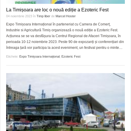
La Timișoara are loc o nouă ediție a Ezoteric Fest
04 noiembrie 2023
în
Timp liber
de
Marcel Hoster
Expo Timișoara Internațional în parteneriat cu Camera de Comerț,
Industrie si Agricultură Timiș organizează o nouă ediție a Ezoteric Fest.
Acțiunea se se va desfășura la Centrul Regional de Afaceri Timișoara, în
perioada 10-12 noiembrie 2023. Peste 90 de expozanți și conferențiari din
întreaga țară vor participa la acest eveniment, un festival pentru o minte
…
Etichete:
Expo Timișoara Internațional
,
Ezoteric Fest