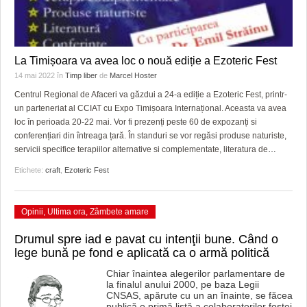
La Timișoara va avea loc o nouă ediție a Ezoteric Fest
14 mai 2022
în
Timp liber
de
Marcel Hoster
Centrul Regional de Afaceri va găzdui a 24-a ediție a Ezoteric Fest, printr-
un parteneriat al CCIAT cu Expo Timișoara Internațional. Aceasta va avea
loc în perioada 20-22 mai. Vor fi prezenți peste 60 de expozanți si
conferențiari din întreaga țară. În standuri se vor regăsi produse naturiste,
servicii specifice terapiilor alternative si complementate, literatura de
…
Etichete:
craft
,
Ezoteric Fest
Opinii
,
Ultima ora
,
Zâmbete amare
Drumul spre iad e pavat cu intenţii bune. Când o
lege bună pe fond e aplicată ca o armă politică
Chiar înaintea alegerilor parlamentare de
la finalul anului 2000, pe baza Legii
CNSAS, apărute cu un an înainte, se făcea
publică o primă listă a colaboratorilor fostei