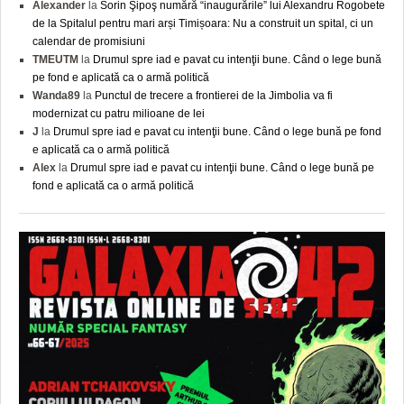
Alexander
la
Sorin Şipoş numără “inaugurările” lui Alexandru Rogobete
de la Spitalul pentru mari arși Timișoara: Nu a construit un spital, ci un
calendar de promisiuni
TMEUTM
la
Drumul spre iad e pavat cu intenţii bune. Când o lege bună
pe fond e aplicată ca o armă politică
Wanda89
la
Punctul de trecere a frontierei de la Jimbolia va fi
modernizat cu patru milioane de lei
J
la
Drumul spre iad e pavat cu intenţii bune. Când o lege bună pe fond
e aplicată ca o armă politică
Alex
la
Drumul spre iad e pavat cu intenţii bune. Când o lege bună pe
fond e aplicată ca o armă politică