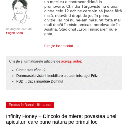
un meci cu o contracandidată la
promovare. Chindia Târgoviște nu e una
dintre cele 12 echipe care vin să joace fără
miză, neavând drept de joc în prima
divizie, iar noi nu ne-am măsurat forța mai
mult decât în niște amicale nerelevante în
Austria. Stadionul „Eroii Timișoarei” nu e
04 august 2026 de
Eugen Sasu
gata,
…
Citeşte tot articolul
Citeşte şi următoarele articole de
acelaşi autor
:
Cine a tras vântul?
Dureroasele victorii imobiliare ale administrației Fritz
PSD… dacă îngăduie Domnul
Produs în Banat
,
Ultima ora
Infinity Honey – Dincolo de miere: povestea unei
apiculturi care pune natura pe primul loc