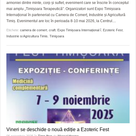
GRĂDINA TAICII DOMNULUI
CRONICĂ DE FILM
ACCIDENTE
armoniei dintre minte, corp și suflet, eveniment care se înscrie în conceptul
mai amplu „Timișoara Terapeutică”. Organizatori sunt Expo Timișoara
ZIARISTU’ DE TERASĂ
UNDE MERGEM
ANUNŢURI
Internațional în parteneriat cu Camera de Comerț, Industrie și Agricultură
Timiș. Evenimentul are loc în perioada 8-10 mai 2026, la Centrul
…
CU OIŞTEA-N KIERKEGAARD
FILME DOCUMENTARE
INFO SI UTILE
Etichete:
camera de comert
,
craft
,
Expo Timișoara Internațional î
,
Ezoteric Fest
,
Industrie si Agricultura Timis
,
Timişoara
FINANŢĂRI DE LA A LA Z
CLIPURI VIDEO
CULTURA
PE SURSE
JOCURI ONLINE
INVATAMANT
JUSTITIE
FILME DOCUMENTARE
CLIPURI VIDEO
JOCURI ONLINE
DIVERSE
FARMACII DIN TIMIŞOARA
Vineri se deschide o nouă ediție a Ezoteric Fest
05 noiembrie 2025
în
Timp liber
de
Marcel Hoster