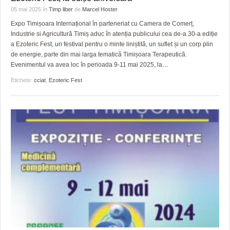
05 mai 2025
în
Timp liber
de
Marcel Hoster
Expo Timișoara Internațional în parteneriat cu Camera de Comerț,
Industrie si Agricultură Timiș aduc în atenția publicului cea de-a 30-a ediție
a Ezoteric Fest, un festival pentru o minte liniștită, un suflet și un corp plin
de energie, parte din mai larga tematică Timișoara Terapeutică.
Evenimentul va avea loc în perioada 9-11 mai 2025, la
…
Etichete:
cciat
,
Ezoteric Fest