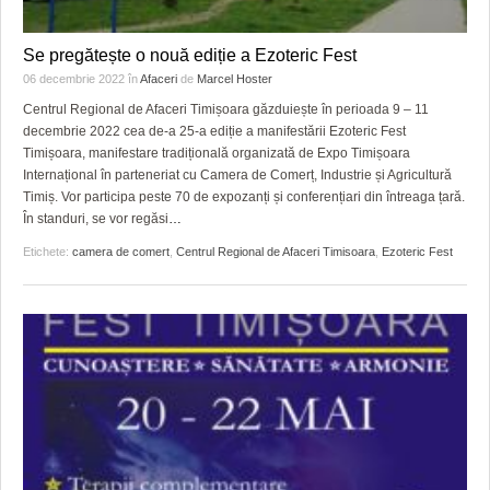
Se pregătește o nouă ediție a Ezoteric Fest
06 decembrie 2022
în
Afaceri
de
Marcel Hoster
Centrul Regional de Afaceri Timișoara găzduiește în perioada 9 – 11
decembrie 2022 cea de-a 25-a ediție a manifestării Ezoteric Fest
Timișoara, manifestare tradițională organizată de Expo Timișoara
Internațional în parteneriat cu Camera de Comerț, Industrie și Agricultură
Timiș. Vor participa peste 70 de expozanți și conferențiari din întreaga țară.
În standuri, se vor regăsi
…
Etichete:
camera de comert
,
Centrul Regional de Afaceri Timisoara
,
Ezoteric Fest