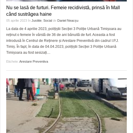
Nu se lasă de furturi. Femeie recidivistă, prinsă în Mall
când sustrăgea haine
05 aprilie 2023
în
Justitie
,
Social
de
Daniel Neacșu
La data de 4 aprilie 2023, polițiștii Secției 3 Poliție Urbană Timișoara au
reținut o femeie în vârstă de 36 de ani bănuită de furt. Aceasta a fost
introdusă în Centrul de Reținere și Arestare Preventivă din cadrul I.P.J.
Timiș. În fapt, în data de 04.04.2023, polițiștii Secției 3 Poliție Urbană
Timișoara au fost sesizați
…
Etichete:
Arestare Preventiva