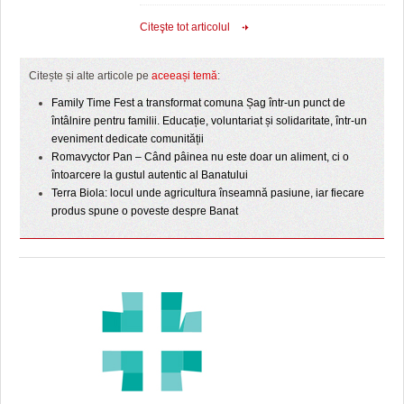
Citeşte tot articolul
Citește și alte articole pe
aceeași temă
:
Family Time Fest a transformat comuna Șag într-un punct de
întâlnire pentru familii. Educație, voluntariat și solidaritate, într-un
eveniment dedicate comunității
Romavyctor Pan – Când pâinea nu este doar un aliment, ci o
întoarcere la gustul autentic al Banatului
Terra Biola: locul unde agricultura înseamnă pasiune, iar fiecare
produs spune o poveste despre Banat