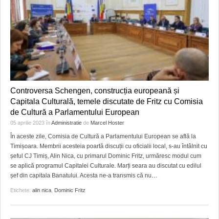
Controversa Schengen, construcția europeană și
Capitala Culturală, temele discutate de Fritz cu Comisia
de Cultură a Parlamentului European
05 aprilie 2023
în
Administratie
de
Marcel Hoster
În aceste zile, Comisia de Cultură a Parlamentului European se află la
Timișoara. Membrii acesteia poartă discuții cu oficialii local, s-au întâlnit cu
șeful CJ Timiș, Alin Nica, cu primarul Dominic Fritz, urmăresc modul cum
se aplică programul Capitalei Culturale. Marți seara au discutat cu edilul
șef din capitala Banatului. Acesta ne-a transmis că nu
…
Etichete:
alin nica
,
Dominic Fritz