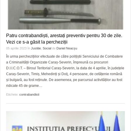
Patru contrabandiști, arestați preventiv pentru 30 de zile.
Vezi ce s-a găsit la percheziții
05 aprilie 2023
în
Justitie
,
Social
de
Daniel Neacșu
În urma perchezițiilor efectuate de către polițiștii Serviciului de Combatere
a Criminalității Organizate Caraș-Severin, împreună cu procurori
D.I.I.C.O.T. – Biroul Teritorial Caraș-Severin, la data de 4 aprilie, în județele
Caraș-Severin, Timiș, Mehedinți și Dolj, 4 persoane, de cetățenie română
și bulgară, au fost reținute. De asemenea, pe parcursul activităților au fost
ridicate 45 de grame
…
Etichete:
contrabandisti