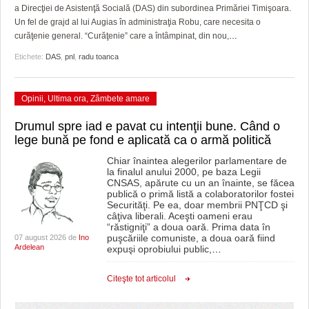
a Direcţiei de Asistenţă Socială (DAS) din subordinea Primăriei Timişoara.
Un fel de grajd al lui Augias în administraţia Robu, care necesita o
curăţenie general. “Curăţenie” care a întâmpinat, din nou,
…
Etichete:
DAS
,
pnl
,
radu toanca
Opinii
,
Ultima ora
,
Zâmbete amare
Drumul spre iad e pavat cu intenţii bune. Când o
lege bună pe fond e aplicată ca o armă politică
Chiar înaintea alegerilor parlamentare de
la finalul anului 2000, pe baza Legii
CNSAS, apărute cu un an înainte, se făcea
publică o primă listă a colaboratorilor fostei
Securităţi. Pe ea, doar membrii PNŢCD şi
câţiva liberali. Aceşti oameni erau
“răstigniţi” a doua oară. Prima data în
puşcăriile comuniste, a doua oară fiind
07 august 2026 de
Ino
Ardelean
expuşi oprobiului public,
…
Citeşte tot articolul