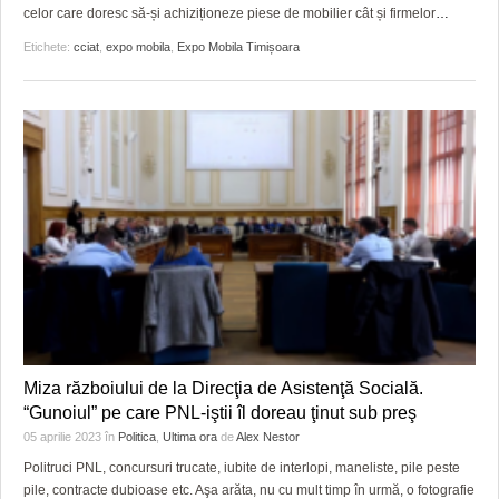
celor care doresc să-și achiziționeze piese de mobilier cât și firmelor
…
Etichete:
cciat
,
expo mobila
,
Expo Mobila Timișoara
Miza războiului de la Direcţia de Asistenţă Socială.
“Gunoiul” pe care PNL-iştii îl doreau ţinut sub preş
05 aprilie 2023
în
Politica
,
Ultima ora
de
Alex Nestor
Politruci PNL, concursuri trucate, iubite de interlopi, maneliste, pile peste
pile, contracte dubioase etc. Aşa arăta, nu cu mult timp în urmă, o fotografie