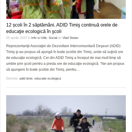
12 școli în 2 săptămâni. ADID Timiş continuă orele de
educaţie ecologică în şcoli
05 aprilie 2023
în
Info si Utile
,
Social
de
Vlad Stoian
Reprezentanţii Asociaţiei de Dezvoltare Intercomunitară Deşeuri (ADID)
Timiş şi-au propus să ajungă în toate școlile din Timiș, unde să suţină ore
de educaţie ecologică. Cei din ADID Timiş a început de mai mult timp să
umble prin şcoli pentru a preda ore de educaţie ecologică. “Ne-am propus
să ajungem în toate școlile din Timiș, pentru
…
Etichete:
adid timis
,
educatie ecologica