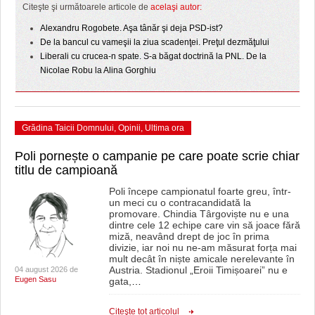
Citeşte şi următoarele articole de
acelaşi autor:
Alexandru Rogobete. Aşa tânăr şi deja PSD-ist?
De la bancul cu vameşii la ziua scadenţei. Preţul dezmăţului
Liberali cu crucea-n spate. S-a băgat doctrină la PNL. De la
Nicolae Robu la Alina Gorghiu
Grădina Taicii Domnului
,
Opinii
,
Ultima ora
Poli pornește o campanie pe care poate scrie chiar
titlu de campioană
Poli începe campionatul foarte greu, într-
un meci cu o contracandidată la
promovare. Chindia Târgoviște nu e una
dintre cele 12 echipe care vin să joace fără
miză, neavând drept de joc în prima
divizie, iar noi nu ne-am măsurat forța mai
mult decât în niște amicale nerelevante în
Austria. Stadionul „Eroii Timișoarei” nu e
04 august 2026 de
Eugen Sasu
gata,
…
Citeşte tot articolul