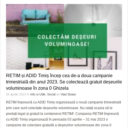
RETIM și ADID Timiș încep cea de-a doua campanie
trimestrială din anul 2023. Se colectează gratuit deșeurile
voluminoase în zona 0 Ghizela
05 aprilie 2023
în
Info si Utile
,
Social
de
Vlad Stoian
RETIM împreună cu ADID Timiș organizează o nouă campanie trimestrială
prin care sunt colectate deșeurile voluminoase. Nu ratați ocazia să le
predați legal și gratuit la containerul RETIM! Compania RETIM împreună
cu ADID Timiș organizează în perioada 03 aprilie – 31 mai 2023 o
campanie de colectare gratuită a deșeurilor voluminoase din zona 0