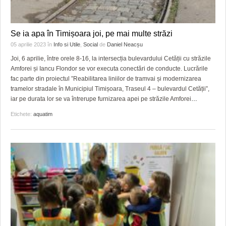
Se ia apa în Timișoara joi, pe mai multe străzi
05 aprilie 2023
în
Info si Utile
,
Social
de
Daniel Neacșu
Joi, 6 aprilie, între orele 8-16, la intersecția bulevardului Cetății cu străzile
Amforei și Iancu Flondor se vor executa conectări de conducte. Lucrările
fac parte din proiectul ”Reabilitarea liniilor de tramvai și modernizarea
tramelor stradale în Municipiul Timișoara, Traseul 4 – bulevardul Cetății”,
iar pe durata lor se va întrerupe furnizarea apei pe străzile Amforei
…
Etichete:
aquatim