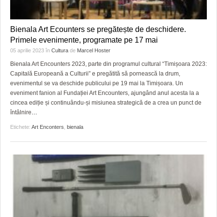
Bienala Art Ecounters se pregătește de deschidere.
Primele evenimente, programate pe 17 mai
05 aprilie 2023
în
Cultura
de
Marcel Hoster
Bienala Art Encounters 2023, parte din programul cultural “Timișoara 2023:
Capitală Europeană a Culturii” e pregătită să pornească la drum,
evenimentul se va deschide publicului pe 19 mai la Timișoara. Un
eveniment fanion al Fundației Art Encounters, ajungând anul acesta la a
cincea ediție și continuându-și misiunea strategică de a crea un punct de
întâlnire
…
Etichete:
Art Enconters
,
bienala