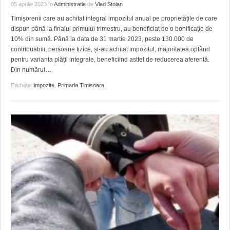
05 aprilie 2023
în
Administratie
de
Vlad Stoian
Timișorenii care au achitat integral impozitul anual pe proprietățile de care
dispun până la finalul primului trimestru, au beneficiat de o bonificație de
10% din sumă. Până la data de 31 martie 2023, peste 130.000 de
contribuabili, persoane fizice, și-au achitat impozitul, majoritatea optând
pentru varianta plății integrale, beneficiind astfel de reducerea aferentă.
Din numărul
…
Etichete:
impozite
,
Primaria Timisoara