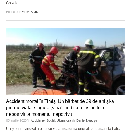
Ghizela
…
Etichete:
RETIM; ADID
Accident mortal în Timiș. Un bărbat de 39 de ani și-a
pierdut viața, singura „vină” fiind că a fost în locul
nepotrivit la momentul nepotrivit
05 aprilie 2023
în
Accidente
,
Social
,
Ultima ora
de
Daniel Neacșu
Un șofer nevinovat a plătit cu viața, neatenția unui alt participant la trafic.