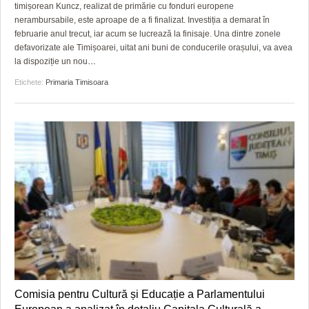
GRĂDINA TAICII DOMNULUI
CRONICĂ DE FILM
ACCIDENTE
timișorean Kuncz, realizat de primărie cu fonduri europene
nerambursabile, este aproape de a fi finalizat. Investiția a demarat în
ZIARISTU’ DE TERASĂ
UNDE MERGEM
ANUNŢURI
februarie anul trecut, iar acum se lucrează la finisaje. Una dintre zonele
defavorizate ale Timișoarei, uitat ani buni de conducerile orașului, va avea
CU OIŞTEA-N KIERKEGAARD
FILME DOCUMENTARE
INFO SI UTILE
la dispoziție un nou
…
Etichete:
Primaria Timisoara
FINANŢĂRI DE LA A LA Z
CLIPURI VIDEO
CULTURA
PE SURSE
JOCURI ONLINE
INVATAMANT
JUSTITIE
FILME DOCUMENTARE
CLIPURI VIDEO
JOCURI ONLINE
DIVERSE
FARMACII DIN TIMIŞOARA
Comisia pentru Cultură și Educație a Parlamentului