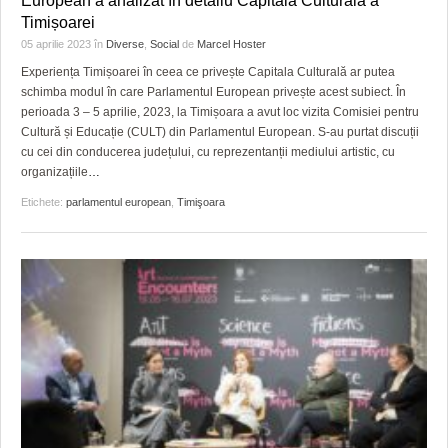
European a analizat în detaliu Capitala Culturală a
HARTA TIMIŞOAREI
Timișoarei
05 aprilie 2023
în
Diverse
,
Social
de
Marcel Hoster
LICEE, ŞCOLI ŞI GRĂDINIŢE DIN TIMIŞ
Experiența Timișoarei în ceea ce privește Capitala Culturală ar putea
PRIMĂRIILE DIN TIMIŞ
schimba modul în care Parlamentul European privește acest subiect. În
perioada 3 – 5 aprilie, 2023, la Timișoara a avut loc vizita Comisiei pentru
SFATUL MEDICULUI
Cultură și Educație (CULT) din Parlamentul European. S-au purtat discuții
cu cei din conducerea județului, cu reprezentanții mediului artistic, cu
SFATURI JURIDICE
organizațiile
…
Etichete:
parlamentul european
,
Timişoara