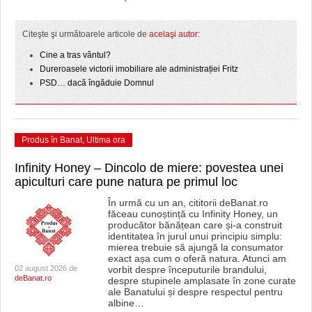
Citeşte şi următoarele articole de
acelaşi autor
:
Cine a tras vântul?
Dureroasele victorii imobiliare ale administrației Fritz
PSD… dacă îngăduie Domnul
Produs în Banat
,
Ultima ora
Infinity Honey – Dincolo de miere: povestea unei
apiculturi care pune natura pe primul loc
În urmă cu un an, cititorii deBanat.ro
făceau cunoștință cu Infinity Honey, un
producător bănățean care și-a construit
identitatea în jurul unui principiu simplu:
mierea trebuie să ajungă la consumator
exact așa cum o oferă natura. Atunci am
02 august 2026 de
vorbit despre începuturile brandului,
deBanat.ro
despre stupinele amplasate în zone curate
ale Banatului și despre respectul pentru
albine
…