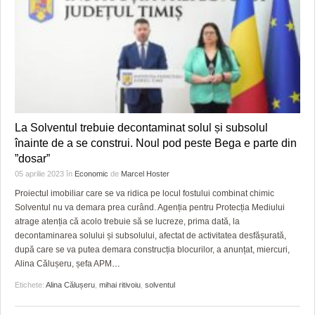
La Solventul trebuie decontaminat solul și subsolul
înainte de a se construi. Noul pod peste Bega e parte din
”dosar”
05 aprilie 2023
în
Economic
de
Marcel Hoster
Proiectul imobiliar care se va ridica pe locul fostului combinat chimic
Solventul nu va demara prea curând. Agenția pentru Protecția Mediului
atrage atenția că acolo trebuie să se lucreze, prima dată, la
decontaminarea solului și subsolului, afectat de activitatea desfășurată,
după care se va putea demara construcția blocurilor, a anunțat, miercuri,
Alina Călușeru, șefa APM
…
Etichete:
Alina Călușeru
,
mihai ritivoiu
,
solventul