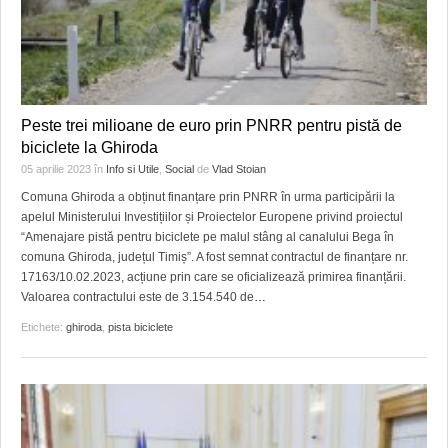
Peste trei milioane de euro prin PNRR pentru pistă de
biciclete la Ghiroda
05 aprilie 2023
în
Info si Utile
,
Social
de
Vlad Stoian
Comuna Ghiroda a obținut finanțare prin PNRR în urma participării la
apelul Ministerului Investițiilor și Proiectelor Europene privind proiectul
“Amenajare pistă pentru biciclete pe malul stâng al canalului Bega în
comuna Ghiroda, județul Timiș”. A fost semnat contractul de finanțare nr.
17163/10.02.2023, acțiune prin care se oficializează primirea finanțării.
Valoarea contractului este de 3.154.540 de
…
Etichete:
ghiroda
,
pista biciclete