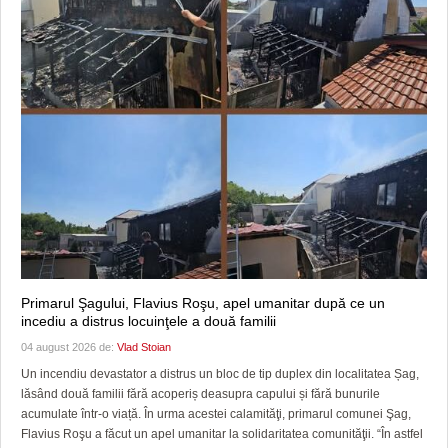
Primarul Şagului, Flavius Roşu, apel umanitar după ce un
incediu a distrus locuinţele a două familii
04 august 2026 de:
Vlad Stoian
Un incendiu devastator a distrus un bloc de tip duplex din localitatea Șag,
lăsând două familii fără acoperiș deasupra capului și fără bunurile
acumulate într-o viață. În urma acestei calamităţi, primarul comunei Şag,
Flavius Roşu a făcut un apel umanitar la solidaritatea comunităţii. “În astfel