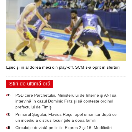
Eşec şi în al doilea meci din play-off. SCM s-a oprit în sferturi
Știri de ultimă oră
PSD cere Parchetului, Ministerului de Interne şi ANI să
d
B
intervină în cazul Dominic Fritz şi să conteste ordinul
prefectului de Timiş
Primarul Şagului, Flavius Roşu, apel umanitar după ce
d
B
un incediu a distrus locuinţele a două familii
Circulație deviată pe liniile Expres 2 și 16. Modificări
d
B