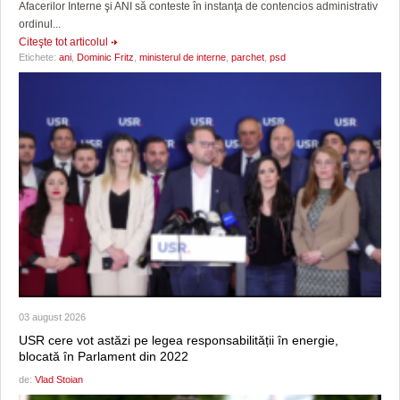
Afacerilor Interne şi ANI să conteste în instanţa de contencios administrativ
ordinul...
Citeşte tot articolul
Etichete:
ani
,
Dominic Fritz
,
ministerul de interne
,
parchet
,
psd
03 august 2026
USR cere vot astăzi pe legea responsabilității în energie,
blocată în Parlament din 2022
de:
Vlad Stoian