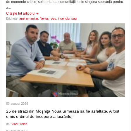
de momente critice, solidaritatea comunităţii este singura speranţă pentru
a...
Citeşte tot articolul
Etichete:
apel umanitar
,
flavius rosu
,
incendiu
,
sag
03 august 2026
25 de străzi din Moşniţa Nouă urmează să fie asfaltate. A fost
emis ordinul de începere a lucrărilor
de:
Vlad Stoian