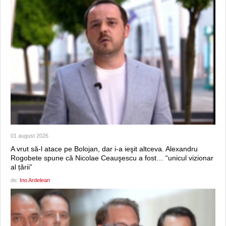
01 august 2026
A vrut să-l atace pe Bolojan, dar i-a ieşit altceva. Alexandru
Rogobete spune că Nicolae Ceauşescu a fost… “unicul vizionar
al țării”
de:
Ino Ardelean