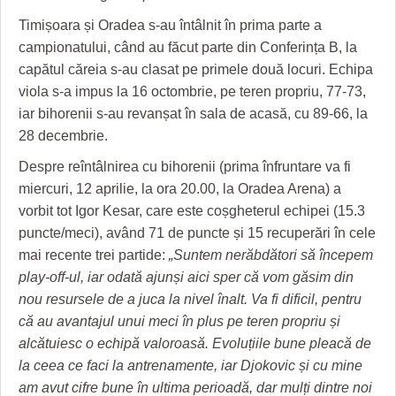
HARTA TIMIŞOAREI
Timișoara și Oradea s-au întâlnit în prima parte a
LICEE, ŞCOLI ŞI GRĂDINIŢE DIN TIMIŞ
campionatului, când au făcut parte din Conferința B, la
capătul căreia s-au clasat pe primele două locuri. Echipa
PRIMĂRIILE DIN TIMIŞ
viola s-a impus la 16 octombrie, pe teren propriu, 77-73,
iar bihorenii s-au revanșat în sala de acasă, cu 89-66, la
SFATUL MEDICULUI
28 decembrie.
SFATURI JURIDICE
Despre reîntâlnirea cu bihorenii (prima înfruntare va fi
miercuri, 12 aprilie, la ora 20.00, la Oradea Arena) a
vorbit tot Igor Kesar, care este coșgheterul echipei (15.3
puncte/meci), având 71 de puncte și 15 recuperări în cele
mai recente trei partide:
„Suntem nerăbdători să începem
play-off-ul, iar odată ajunși aici sper că vom găsim din
nou resursele de a juca la nivel înalt. Va fi dificil, pentru
că au avantajul unui meci în plus pe teren propriu și
alcătuiesc o echipă valoroasă. Evoluțiile bune pleacă de
la ceea ce faci la antrenamente, iar Djokovic și cu mine
am avut cifre bune în ultima perioadă, dar mulți dintre noi