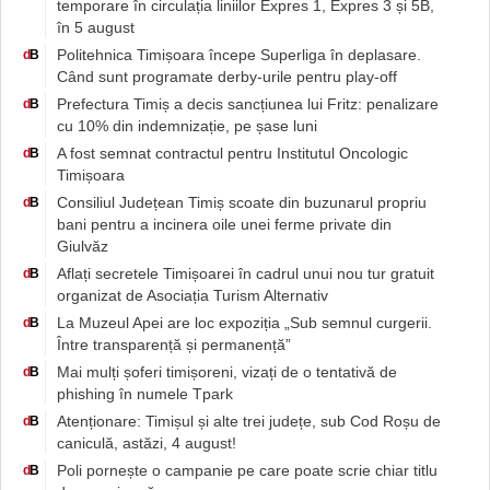
temporare în circulația liniilor Expres 1, Expres 3 și 5B,
în 5 august
Politehnica Timișoara începe Superliga în deplasare.
d
B
Când sunt programate derby-urile pentru play-off
Prefectura Timiș a decis sancțiunea lui Fritz: penalizare
d
B
cu 10% din indemnizație, pe șase luni
A fost semnat contractul pentru Institutul Oncologic
d
B
Timișoara
Consiliul Județean Timiș scoate din buzunarul propriu
d
B
bani pentru a incinera oile unei ferme private din
Giulvăz
Aflați secretele Timișoarei în cadrul unui nou tur gratuit
d
B
organizat de Asociația Turism Alternativ
La Muzeul Apei are loc expoziția „Sub semnul curgerii.
d
B
Între transparență și permanență”
Mai mulți șoferi timișoreni, vizați de o tentativă de
d
B
phishing în numele Tpark
Atenționare: Timișul și alte trei județe, sub Cod Roșu de
d
B
caniculă, astăzi, 4 august!
Poli pornește o campanie pe care poate scrie chiar titlu
d
B