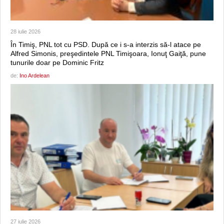
28 iulie 2026
În Timiş, PNL tot cu PSD. După ce i s-a interzis să-l atace pe
Alfred Simonis, preşedintele PNL Timişoara, Ionuţ Gaiţă, pune
tunurile doar pe Dominic Fritz
de:
Ino Ardelean
27 iulie 2026