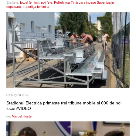
Etichete:
fotbal feminin
,
poli fete
,
Politehnica Timisoara incepe Superliga in
deplasare
,
superliga feminina
03 august 2026
Stadionul Electrica primește trei tribune mobile și 600 de noi
locuri/VIDEO
de:
Marcel Hoster