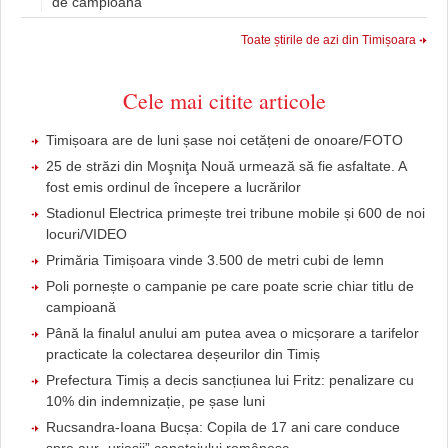
de campioană
Toate știrile de azi din Timișoara
Cele mai citite articole
Timișoara are de luni șase noi cetățeni de onoare/FOTO
25 de străzi din Moşniţa Nouă urmează să fie asfaltate. A
fost emis ordinul de începere a lucrărilor
Stadionul Electrica primește trei tribune mobile și 600 de noi
locuri/VIDEO
Primăria Timișoara vinde 3.500 de metri cubi de lemn
Poli pornește o campanie pe care poate scrie chiar titlu de
campioană
Până la finalul anului am putea avea o micșorare a tarifelor
practicate la colectarea deșeurilor din Timiș
Prefectura Timiș a decis sancțiunea lui Fritz: penalizare cu
10% din indemnizație, pe șase luni
Rucsandra-Ioana Bucșa: Copila de 17 ani care conduce
spre aur „uriașii” canotajului românesc