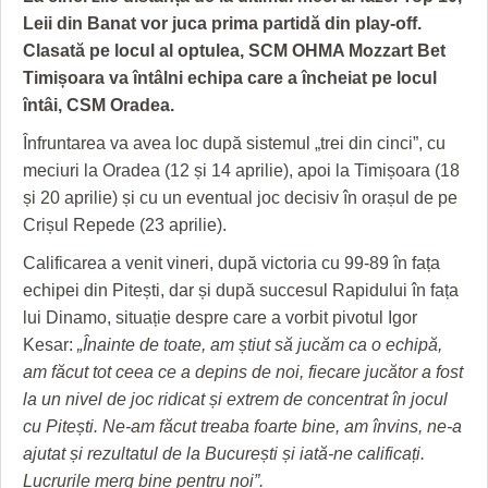
GRĂDINA TAICII DOMNULUI
CRONICĂ DE FILM
ACCIDENTE
Leii din Banat vor juca prima partidă din play-off.
ZIARISTU’ DE TERASĂ
UNDE MERGEM
ANUNŢURI
Clasată pe locul al optulea, SCM OHMA Mozzart Bet
Timișoara va întâlni echipa care a încheiat pe locul
CU OIŞTEA-N KIERKEGAARD
FILME DOCUMENTARE
INFO SI UTILE
întâi, CSM Oradea.
FINANŢĂRI DE LA A LA Z
CLIPURI VIDEO
CULTURA
Înfruntarea va avea loc după sistemul „trei din cinci”, cu
meciuri la Oradea (12 și 14 aprilie), apoi la Timișoara (18
PE SURSE
JOCURI ONLINE
INVATAMANT
și 20 aprilie) și cu un eventual joc decisiv în orașul de pe
Crișul Repede (23 aprilie).
JUSTITIE
Calificarea a venit vineri, după victoria cu 99-89 în fața
FILME DOCUMENTARE
echipei din Pitești, dar și după succesul Rapidului în fața
lui Dinamo, situație despre care a vorbit pivotul Igor
CLIPURI VIDEO
Kesar:
„Înainte de toate, am știut să jucăm ca o echipă,
JOCURI ONLINE
am făcut tot ceea ce a depins de noi, fiecare jucător a fost
la un nivel de joc ridicat și extrem de concentrat în jocul
DIVERSE
cu Pitești. Ne-am făcut treaba foarte bine, am învins, ne-a
FARMACII DIN TIMIŞOARA
ajutat și rezultatul de la București și iată-ne calificați.
Lucrurile merg bine pentru noi”.