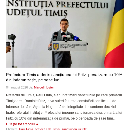
Prefectura Timiș a decis sancțiunea lui Fritz: penalizare cu 10%
din indemnizație, pe șase luni
04 august 2026 de:
Marcel Hoster
Prefectul de Timiș, Paul Finta, a anunțat marți sancțiunile pe care primarul
Timișoarei, Dominic Fritz, le va suferi în urma constatării conflictului de
interese de către Agenția Națională de Integritate. Iar, conform deciziei
luate, referatul Instituției Prefectului impune sancționarea disciplinară a lui
Fritz, cu 10% din indemnizația de primar, pe o perioadă de șase luni....
Citeşte tot articolul
Etichete:
Paul Finţa
,
prefectul de Timiş
,
sanctiunea lui fritz