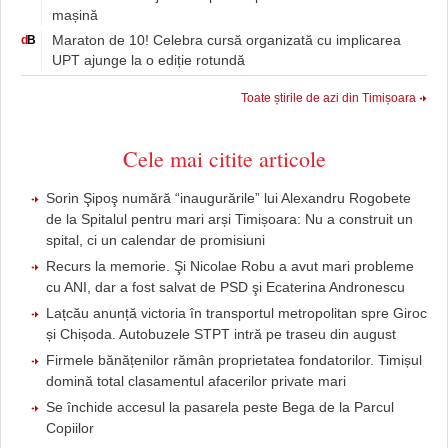
mașină
Maraton de 10! Celebra cursă organizată cu implicarea
d
B
UPT ajunge la o ediție rotundă
Toate știrile de azi din Timișoara
Cele mai citite articole
Sorin Şipoş numără “inaugurările” lui Alexandru Rogobete
de la Spitalul pentru mari arși Timișoara: Nu a construit un
spital, ci un calendar de promisiuni
Recurs la memorie. Şi Nicolae Robu a avut mari probleme
cu ANI, dar a fost salvat de PSD şi Ecaterina Andronescu
Lațcău anunță victoria în transportul metropolitan spre Giroc
și Chișoda. Autobuzele STPT intră pe traseu din august
Firmele bănățenilor rămân proprietatea fondatorilor. Timișul
domină total clasamentul afacerilor private mari
Se închide accesul la pasarela peste Bega de la Parcul
Copiilor