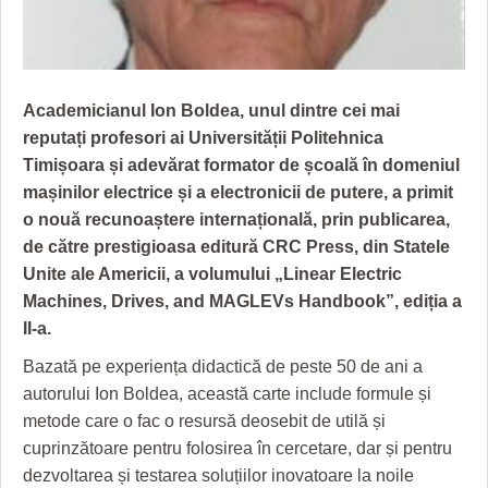
GRĂDINA TAICII DOMNULUI
CRONICĂ DE FILM
ACCIDENTE
ZIARISTU’ DE TERASĂ
UNDE MERGEM
ANUNŢURI
CU OIŞTEA-N KIERKEGAARD
FILME DOCUMENTARE
INFO SI UTILE
Academicianul Ion Boldea, unul dintre cei mai
reputați profesori ai Universității Politehnica
FINANŢĂRI DE LA A LA Z
CLIPURI VIDEO
CULTURA
Timișoara și adevărat formator de școală în domeniul
PE SURSE
JOCURI ONLINE
INVATAMANT
mașinilor electrice și a electronicii de putere, a primit
o nouă recunoaștere internațională, prin publicarea,
JUSTITIE
de către prestigioasa editură CRC Press, din Statele
FILME DOCUMENTARE
Unite ale Americii, a volumului „Linear Electric
Machines, Drives, and MAGLEVs Handbook”, ediția a
CLIPURI VIDEO
II-a.
JOCURI ONLINE
Bazată pe experiența didactică de peste 50 de ani a
autorului Ion Boldea, această carte include formule și
DIVERSE
metode care o fac o resursă deosebit de utilă și
cuprinzătoare pentru folosirea în cercetare, dar și pentru
FARMACII DIN TIMIŞOARA
dezvoltarea și testarea soluțiilor inovatoare la noile