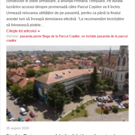
constructor în zilele următoare, a anunțat Primăria Timișoara. Pe durata
lucrărilor accesul dinspre promenadă către Parcul Copiilor va fi închis.
Urmează relocarea utilităților de pe pasarelă, pentru ca până la finalul
acestei luni să înceapă demolarea efectivă. “Le recomandăm bicicliștilor
să folosească pistele...
Citeşte tot articolul
Etichete:
pasarela peste Bega de la Parcul Copiilor
,
se inchide pasarela de la parcul
copiilor
05 august 2026