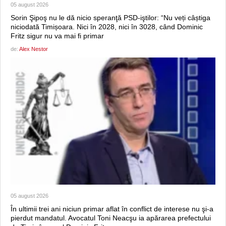
05 august 2026
Sorin Şipoş nu le dă nicio speranţă PSD-iştilor: “Nu veți câștiga
niciodată Timișoara. Nici în 2028, nici în 3028, când Dominic
Fritz sigur nu va mai fi primar
de:
Alex Nestor
05 august 2026
În ultimii trei ani niciun primar aflat în conflict de interese nu şi-a
pierdut mandatul. Avocatul Toni Neacşu ia apărarea prefectului