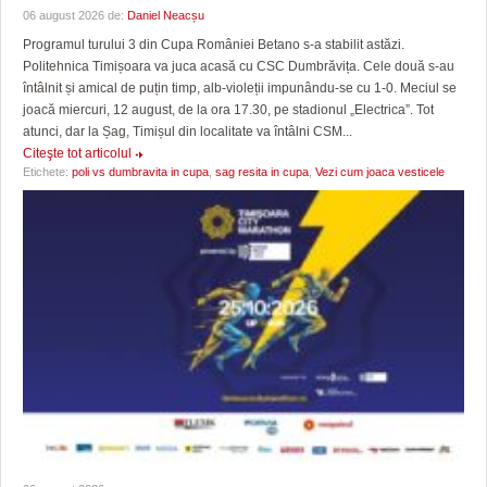
06 august 2026 de:
Daniel Neacșu
Programul turului 3 din Cupa României Betano s-a stabilit astăzi.
Politehnica Timișoara va juca acasă cu CSC Dumbrăvița. Cele două s-au
întâlnit și amical de puțin timp, alb-violeții impunându-se cu 1-0. Meciul se
joacă miercuri, 12 august, de la ora 17.30, pe stadionul „Electrica”. Tot
atunci, dar la Șag, Timișul din localitate va întâlni CSM...
Citeşte tot articolul
Etichete:
poli vs dumbravita in cupa
,
sag resita in cupa
,
Vezi cum joaca vesticele