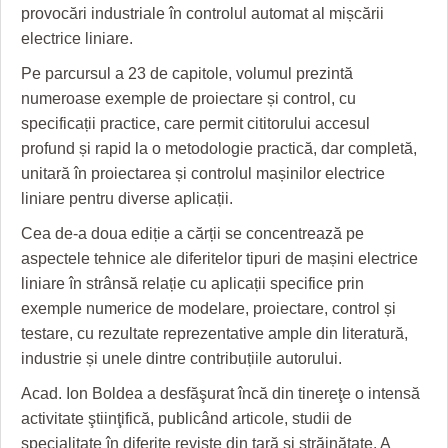
HARTA TIMIŞOAREI
provocări industriale în controlul automat al mișcării
electrice liniare.
LICEE, ŞCOLI ŞI GRĂDINIŢE DIN TIMIŞ
Pe parcursul a 23 de capitole, volumul prezintă
PRIMĂRIILE DIN TIMIŞ
numeroase exemple de proiectare și control, cu
specificații practice, care permit cititorului accesul
SFATUL MEDICULUI
profund și rapid la o metodologie practică, dar completă,
SFATURI JURIDICE
unitară în proiectarea și controlul mașinilor electrice
liniare pentru diverse aplicații.
Cea de-a doua ediție a cărții se concentrează pe
aspectele tehnice ale diferitelor tipuri de mașini electrice
liniare în strânsă relație cu aplicații specifice prin
exemple numerice de modelare, proiectare, control și
testare, cu rezultate reprezentative ample din literatură,
industrie și unele dintre contribuțiile autorului.
Acad. Ion Boldea a desfăşurat încă din tinereţe o intensă
activitate ştiinţifică, publicând articole, studii de
specialitate în diferite reviste din ţară şi străinătate. A