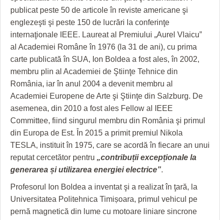
publicat peste 50 de articole în reviste americane şi
englezeşti şi peste 150 de lucrări la conferinţe
internaţionale IEEE. Laureat al Premiului „Aurel Vlaicu”
al Academiei Române în 1976 (la 31 de ani), cu prima
carte publicată în SUA, Ion Boldea a fost ales, în 2002,
membru plin al Academiei de Ştiinţe Tehnice din
România, iar în anul 2004 a devenit membru al
Academiei Europene de Arte şi Ştiinţe din Salzburg. De
asemenea, din 2010 a fost ales Fellow al IEEE
Committee, fiind singurul membru din România şi primul
din Europa de Est. În 2015 a primit premiul Nikola
TESLA, instituit în 1975, care se acordă în fiecare an unui
reputat cercetător pentru
„contribuții excepționale la
generarea și utilizarea energiei electrice”
.
Profesorul Ion Boldea a inventat şi a realizat în ţară, la
Universitatea Politehnica Timișoara, primul vehicul pe
pernă magnetică din lume cu motoare liniare sincrone