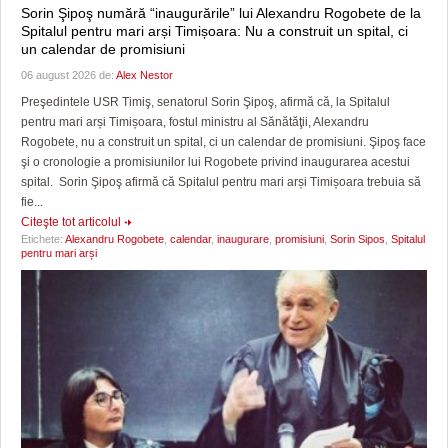
Sorin Şipoş numără “inaugurările” lui Alexandru Rogobete de la
Spitalul pentru mari arși Timișoara: Nu a construit un spital, ci
un calendar de promisiuni
06 august 2026 de:
Alex Nestor
Preşedintele USR Timiş, senatorul Sorin Şipoş, afirmă că, la Spitalul
pentru mari arși Timișoara, fostul ministru al Sănătăţii, Alexandru
Rogobete, nu a construit un spital, ci un calendar de promisiuni. Şipoş face
şi o cronologie a promisiunilor lui Rogobete privind inaugurarea acestui
spital. Sorin Şipoş afirmă că Spitalul pentru mari arși Timișoara trebuia să
fie...
Citeşte tot articolul
Etichete:
Alexandru Rogobete
,
calendar
,
inaugurare
,
promisiuni
,
Sorin Sipos
,
Spitalul
pentru mari arși