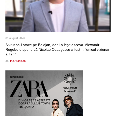
01 august 2026
A vrut să-l atace pe Bolojan, dar i-a ieşit altceva. Alexandru
Rogobete spune că Nicolae Ceauşescu a fost… “unicul vizionar
al țării”
de:
Ino Ardelean