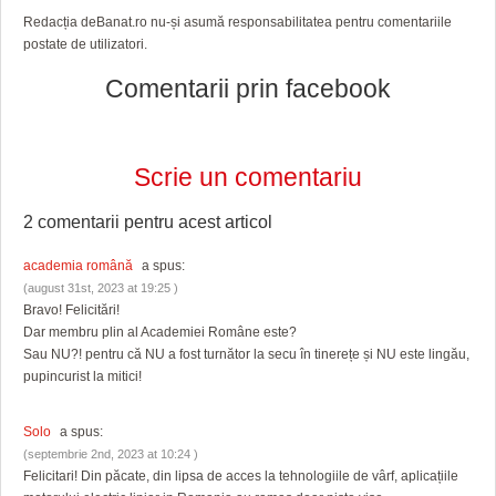
Redacția deBanat.ro nu-și asumă responsabilitatea pentru comentariile
postate de utilizatori.
Comentarii prin facebook
Scrie un comentariu
2 comentarii pentru
acest articol
academia română
a spus:
(august 31st, 2023 at 19:25 )
Bravo! Felicitări!
Dar membru plin al Academiei Române este?
Sau NU?! pentru că NU a fost turnător la secu în tinerețe și NU este lingău,
pupincurist la mitici!
Solo
a spus:
(septembrie 2nd, 2023 at 10:24 )
Felicitari! Din păcate, din lipsa de acces la tehnologiile de vârf, aplicațiile