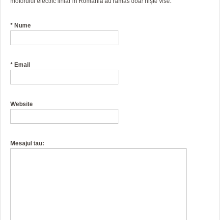
motorului electric liniar in Romania au ramas doar niște vise.
*
Nume
*
Email
Website
Mesajul tau: