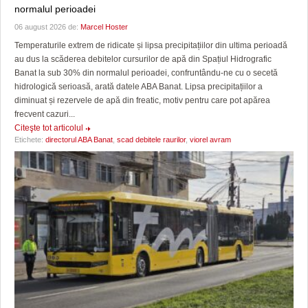
normalul perioadei
06 august 2026 de:
Marcel Hoster
Temperaturile extrem de ridicate și lipsa precipitațiilor din ultima perioadă
au dus la scăderea debitelor cursurilor de apă din Spațiul Hidrografic
Banat la sub 30% din normalul perioadei, confruntându-ne cu o secetă
hidrologică serioasă, arată datele ABA Banat. Lipsa precipitațiilor a
diminuat și rezervele de apă din freatic, motiv pentru care pot apărea
frecvent cazuri...
Citeşte tot articolul
Etichete:
directorul ABA Banat
,
scad debitele raurilor
,
viorel avram