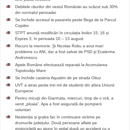
Debitele râurilor din vestul României au scăzut sub 30%
d
B
din normalul perioadei
Se închide accesul la pasarela peste Bega de la Parcul
d
B
Copiilor
STPT anunță modificări în circulația liniilor 15, 16 și
d
B
Expres 3, în perioada 10 – 13 august
Recurs la memorie. Şi Nicolae Robu a avut mari
d
B
probleme cu ANI, dar a fost salvat de PSD şi Ecaterina
Andronescu
Apele Române efectuează reparații la Acumularea
d
B
Topolovățu Mare
Se închide casieria Aquatim de pe strada Oituz
d
B
UVT a atras peste trei mii de studenți din afara Uniunii
d
B
Europene
Pentru micuţii din Giarmata, miercuri, timp de o oră, a
d
B
venit „ploaia”. Apa a fost asigurată de pompierii
voluntari
Neatenția și graba fac în continuare victime pe
d
B
drumurile județului. Două persoane aflate pe
motocicletă au ajuns în spital după un accident cu o