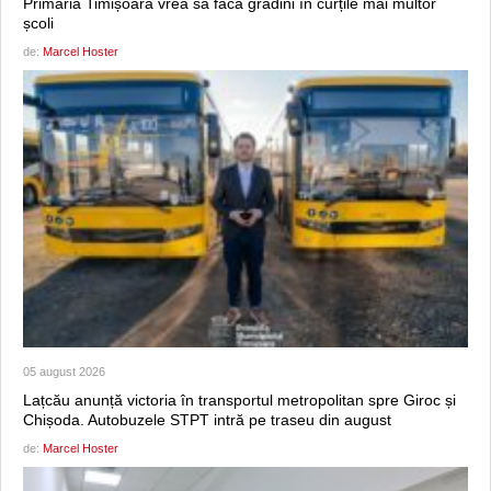
Primăria Timișoara vrea să facă grădini în curțile mai multor
școli
de:
Marcel Hoster
05 august 2026
Lațcău anunță victoria în transportul metropolitan spre Giroc și
Chișoda. Autobuzele STPT intră pe traseu din august
de:
Marcel Hoster