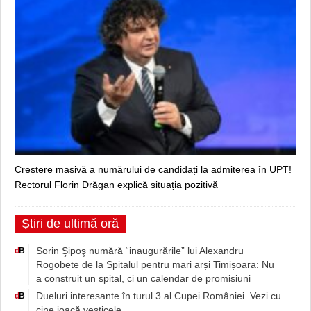
Creștere masivă a numărului de candidați la admiterea în UPT!
Rectorul Florin Drăgan explică situația pozitivă
Știri de ultimă oră
Sorin Şipoş numără “inaugurările” lui Alexandru
d
B
Rogobete de la Spitalul pentru mari arși Timișoara: Nu
a construit un spital, ci un calendar de promisiuni
Dueluri interesante în turul 3 al Cupei României. Vezi cu
d
B
cine joacă vesticele