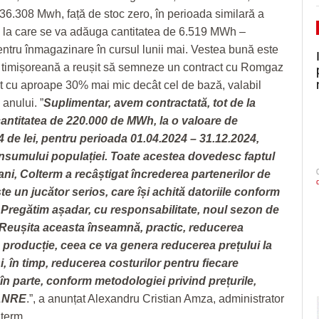
 36.308 Mwh, față de stoc zero, în perioada similară a
), la care se va adăuga cantitatea de 6.519 MWh –
entru înmagazinare în cursul lunii mai. Vestea bună este
 timișoreană a reușit să semneze un contract cu Romgaz
t cu aproape 30% mai mic decât cel de bază, valabil
 anului. ”
Suplimentar, avem contractată, tot de la
antitatea de 220.000 de MWh, la o valoare de
 de lei, pentru
perioada 01.04.2024 – 31.12.2024,
nsumului populației. Toate acestea dovedesc faptul
 ani, Colterm a recâștigat încrederea partenerilor de
ste un jucător serios, care își
achită datoriile conform
r. Pregătim așadar, cu responsabilitate, noul sezon de
 Reușita aceasta înseamnă, practic, reducerea
e producție, ceea
ce va genera reducerea prețului la
i, în timp, reducerea costurilor pentru fiecare
n parte, conform metodologiei privind
prețurile,
ANRE
.”, a anunțat Alexandru Cristian Amza, administrator
lterm.