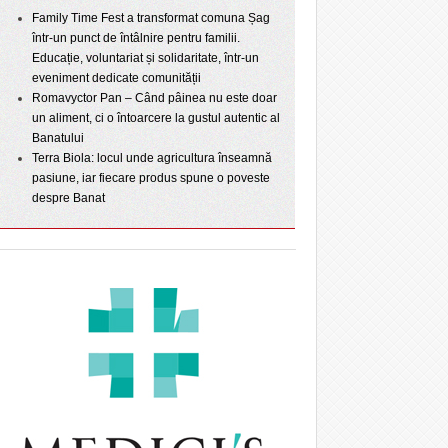
Family Time Fest a transformat comuna Șag
într-un punct de întâlnire pentru familii.
Educație, voluntariat și solidaritate, într-un
eveniment dedicate comunității
Romavyctor Pan – Când pâinea nu este doar
un aliment, ci o întoarcere la gustul autentic al
Banatului
Terra Biola: locul unde agricultura înseamnă
pasiune, iar fiecare produs spune o poveste
despre Banat