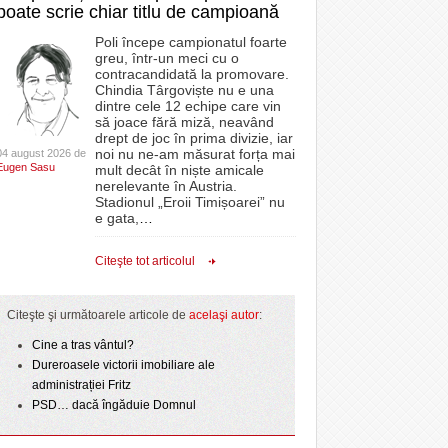
poate scrie chiar titlu de campioană
Poli începe campionatul foarte
greu, într-un meci cu o
contracandidată la promovare.
Chindia Târgoviște nu e una
dintre cele 12 echipe care vin
să joace fără miză, neavând
drept de joc în prima divizie, iar
noi nu ne-am măsurat forța mai
04 august 2026 de
Eugen Sasu
mult decât în niște amicale
nerelevante în Austria.
Stadionul „Eroii Timișoarei” nu
e gata,
…
Citeşte tot articolul
Citeşte şi următoarele articole de
acelaşi autor
:
Cine a tras vântul?
Dureroasele victorii imobiliare ale
administrației Fritz
PSD… dacă îngăduie Domnul