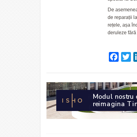
De asemenea, 
de reparații l
rețele, așa în
deruleze fără
Fac
T