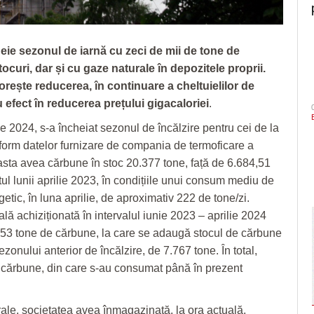
eie sezonul de iarnă cu zeci de mii de tone de
ocuri, dar și cu gaze naturale în depozitele proprii.
orește
reducerea, în continuare a cheltuielilor de
 efect în reducerea prețului
gigacaloriei
.
ie 2024, s-a încheiat sezonul de încălzire pentru cei de la
orm datelor furnizare de compania de termoficare a
asta avea cărbune în stoc 20.377 tone, față de 6.684,51
itul lunii aprilie 2023, în condițiile unui consum mediu de
tic, în luna aprilie, de aproximativ 222 de tone/zi.
ală achiziționată în intervalul iunie 2023 – aprilie 2024
53 tone de cărbune, la care se adaugă stocul de cărbune
sezonului anterior de încălzire, de 7.767 tone. În total,
cărbune, din care s-au consumat până în prezent
.
ale, societatea avea înmagazinată, la ora actuală,