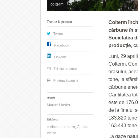
colterm
Trimite la prieteni
Colterm înch
cărbune în st
Twitter
Societatea d
producție, cu
Facebook
Luni, 29 april
Linkedin
Colterm. Conf
Trimite pe email
orașului, ace
tone, la sfârș
Printează pagina
cărbune energe
Cantitatea tot
Autor
este de 176.0
Marcel Hoster
de la finalul 
183.820 tone 
Etichete
163.443 tone
carbune
,
colterm
,
Cristian
Amza
La gaze natur