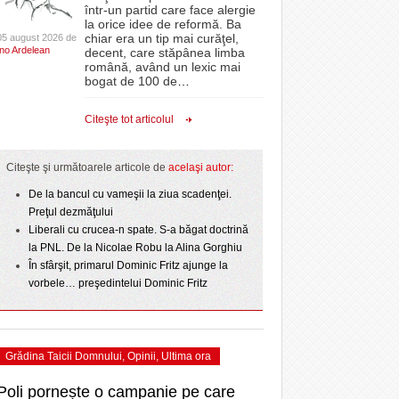
CLIPURI VIDEO
într-un partid care face alergie
proiectelor derulate de instituție din fonduri
la orice idee de reformă. Ba
La Muzeul Apei are loc expoziția „Sub semnul
 Politehnica atacă
- 11 December 2025
JOCURI ONLINE
europene/FOTO
chiar era un tip mai curăţel,
05 august 2026 de
- 4
care o nou-promovată
Ino Ardelean
curgerii. Între transparență și permanență”
decent, care stăpânea limba
DIVERSE
română, având un lexic mai
e şi
August 2026
ANAF oferă persoanelor fizice posibilitatea să
ipe ce a pierdut
bogat de 100 de
…
- 3 August 2026
beneficieze de Declarația Unică 212
omovare
FARMACII DIN
 2
Ziua Timișoarei – City Celebration. Programul
- 25 November 2025
precompletată
TIMIŞOARA
Citeşte tot articolul
- 3 August 2026
amentul cu o victorie
ultimei zile
HARTA TIMIŞOAREI
- 25 July 2026
Romanian Business Leaders lansează RBL
dicat
View all
- 19 November
ii în
Banat, prima filială din vestul țării
LICEE, ŞCOLI ŞI
Citeşte şi următoarele articole de
acelaşi autor:
2025
GRĂDINIŢE DIN TIMIŞ
De la bancul cu vameşii la ziua scadenţei.
View all
PRIMĂRIILE DIN TIMIŞ
Preţul dezmăţului
Liberali cu crucea-n spate. S-a băgat doctrină
SFATUL MEDICULUI
la PNL. De la Nicolae Robu la Alina Gorghiu
SFATURI JURIDICE
În sfârşit, primarul Dominic Fritz ajunge la
vorbele… preşedintelui Dominic Fritz
Grădina Taicii Domnului
,
Opinii
,
Ultima ora
Poli pornește o campanie pe care