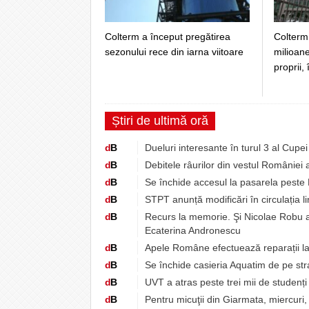
Colterm a început pregătirea
Colterm 
sezonului rece din iarna viitoare
milioane
proprii,
Știri de ultimă oră
d
B
Dueluri interesante în turul 3 al Cupe
d
B
Debitele râurilor din vestul României
d
B
Se închide accesul la pasarela peste 
d
B
STPT anunță modificări în circulația l
d
B
Recurs la memorie. Şi Nicolae Robu a
Ecaterina Andronescu
d
B
Apele Române efectuează reparații l
d
B
Se închide casieria Aquatim de pe st
d
B
UVT a atras peste trei mii de studenț
d
B
Pentru micuţii din Giarmata, miercuri, 