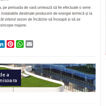
pe perioada de vară urmează să fie efectuate o serie
a instalațiile destinate producerii de energie termică și la
cât viitorul sezon de încălzire să înceapă și să se
 sincope majore.
ebook
witter
LinkedIn
Pinterest
WhatsApp
Email