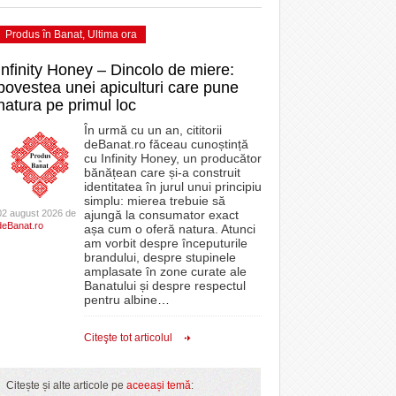
Produs în Banat
,
Ultima ora
Infinity Honey – Dincolo de miere:
povestea unei apiculturi care pune
natura pe primul loc
În urmă cu un an, cititorii
deBanat.ro făceau cunoștință
cu Infinity Honey, un producător
bănățean care și-a construit
identitatea în jurul unui principiu
simplu: mierea trebuie să
02 august 2026 de
ajungă la consumator exact
deBanat.ro
așa cum o oferă natura. Atunci
am vorbit despre începuturile
brandului, despre stupinele
amplasate în zone curate ale
Banatului și despre respectul
pentru albine
…
Citeşte tot articolul
Citește și alte articole pe
aceeași temă
: