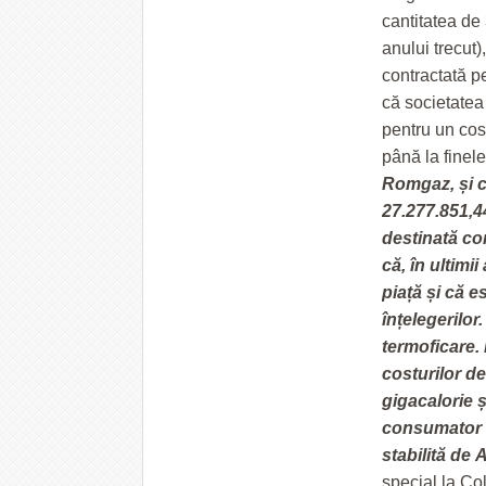
cantitatea de
anului trecut
contractată p
că societatea
pentru un cos
până la finele
Romgaz, și c
27.277.851,44
destinată co
că, în
ultimii
piață și că e
înțelegerilo
termoficare.
costurilor d
gigacalorie ș
consumator î
stabilită de
special la Co