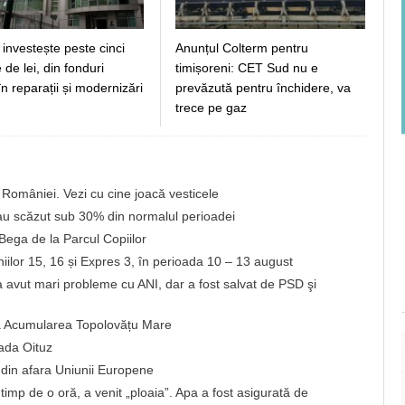
Anunțul Colterm pentru
investește peste cinci
timișoreni: CET Sud nu e
 de lei, din fonduri
prevăzută pentru închidere, va
 în reparații și modernizări
trece pe gaz
i României. Vezi cu cine joacă vesticele
 au scăzut sub 30% din normalul perioadei
Bega de la Parcul Copiilor
iniilor 15, 16 și Expres 3, în perioada 10 – 13 august
 avut mari probleme cu ANI, dar a fost salvat de PSD şi
a Acumularea Topolovățu Mare
rada Oituz
i din afara Uniunii Europene
timp de o oră, a venit „ploaia”. Apa a fost asigurată de