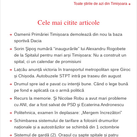
Toate știrile de azi din Timișoara
Cele mai citite articole
Oamenii Primăriei Timișoara demolează din nou la baza
sportivă Dacia
Sorin Şipoş numără “inaugurările” lui Alexandru Rogobete
de la Spitalul pentru mari arși Timișoara: Nu a construit un
spital, ci un calendar de promisiuni
Lațcău anunță victoria în transportul metropolitan spre Giroc
și Chișoda. Autobuzele STPT intră pe traseu din august
Drumul spre iad e pavat cu intenţii bune. Când o lege bună
pe fond e aplicată ca o armă politică
Recurs la memorie. Şi Nicolae Robu a avut mari probleme
cu ANI, dar a fost salvat de PSD şi Ecaterina Andronescu
Politehnica, examen în deplasare: „Mergem încrezători”
Schimbarea sistemului de tarifare a folosirii drumurilor
naționale și a autostrăzilor se schimbă din 1 octombrie
Sistemul de gardă (2). Orașul cu șapte spitale și patru