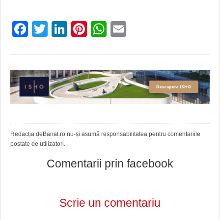
HARTA TIMIŞOAREI
LICEE, ŞCOLI ŞI GRĂDINIŢE DIN TIMIŞ
Facebook
Twitter
LinkedIn
Pinterest
WhatsApp
Email
PRIMĂRIILE DIN TIMIŞ
SFATUL MEDICULUI
SFATURI JURIDICE
Redacția deBanat.ro nu-și asumă responsabilitatea pentru comentariile
postate de utilizatori.
Comentarii prin facebook
Scrie un comentariu