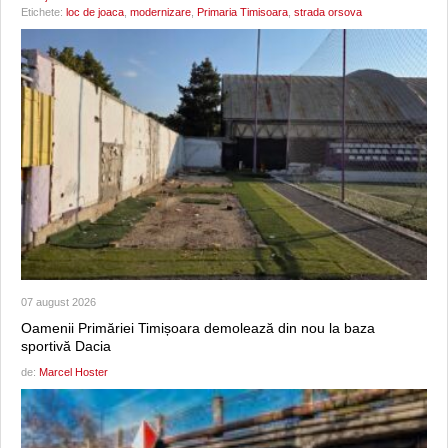
Etichete:
loc de joaca
,
modernizare
,
Primaria Timisoara
,
strada orsova
07 august 2026
Oamenii Primăriei Timișoara demolează din nou la baza
sportivă Dacia
de:
Marcel Hoster