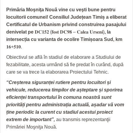
GRĂDINA TAICII DOMNULUI
CRONICĂ DE FILM
ACCIDENTE
Primăria Moşniţa Nouă vine cu veşti bune pentru
ZIARISTU’ DE TERASĂ
UNDE MERGEM
ANUNŢURI
locuitorii comunei! Consiliul Județean Timiș a eliberat
Certificatul de Urbanism privind construirea pasajului
CU OIŞTEA-N KIERKEGAARD
FILME DOCUMENTARE
INFO SI UTILE
denivelat pe
𝐃𝐂𝟏𝟓𝟐 (𝐟𝐨𝐬𝐭 𝐃𝐂𝟗𝟖 – 𝐂𝐚𝐥𝐞𝐚 𝐔𝐫𝐬𝐞𝐧𝐢)
, la
FINANŢĂRI DE LA A LA Z
CLIPURI VIDEO
CULTURA
intersecția cu varianta de ocolire Timișoara Sud, km
𝟏𝟔+𝟓𝟏𝟎.
PE SURSE
JOCURI ONLINE
INVATAMANT
Obiectivul se află în stadiul de elaborare a Studiului de
JUSTITIE
fezabilitate, acesta urmând să fie predat în curând, după
care se va trece la elaborarea Proiectului Tehnic.
FILME DOCUMENTARE
“Creșterea siguranței rutiere pentru locuitori și
CLIPURI VIDEO
vehicule, reducerea timpilor de așteptare și sporirea
eficienței transportului în comuna noastră sunt
JOCURI ONLINE
priorități pentru administrația actuală, așadar vă vom
DIVERSE
ține periodic la curent cu stadiul acestui proiect
extrem de important”,
au transmis reprezentanţii
FARMACII DIN TIMIŞOARA
Primăriei Moşniţa Nouă.