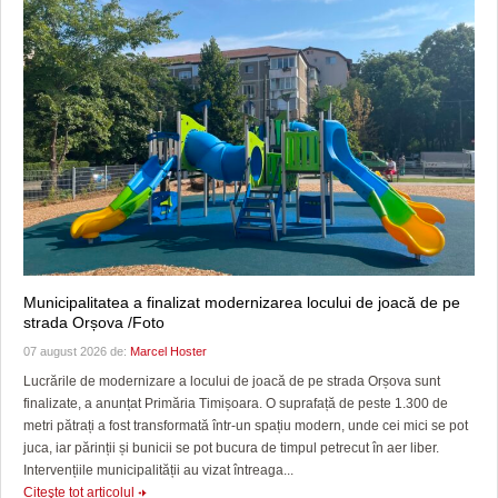
Municipalitatea a finalizat modernizarea locului de joacă de pe
strada Orșova /Foto
07 august 2026 de:
Marcel Hoster
Lucrările de modernizare a locului de joacă de pe strada Orșova sunt
finalizate, a anunțat Primăria Timișoara. O suprafață de peste 1.300 de
metri pătrați a fost transformată într-un spațiu modern, unde cei mici se pot
juca, iar părinții și bunicii se pot bucura de timpul petrecut în aer liber.
Intervențiile municipalității au vizat întreaga...
Citeşte tot articolul