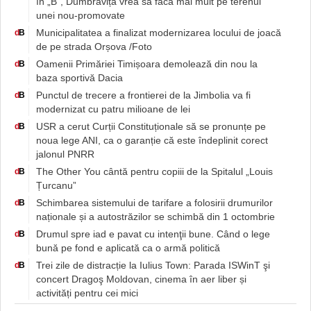
în „B”, Dumbrăvița vrea să facă mai mult pe terenul
unei nou-promovate
Municipalitatea a finalizat modernizarea locului de joacă
d
B
de pe strada Orșova /Foto
Oamenii Primăriei Timișoara demolează din nou la
d
B
baza sportivă Dacia
Punctul de trecere a frontierei de la Jimbolia va fi
d
B
modernizat cu patru milioane de lei
USR a cerut Curții Constituționale să se pronunțe pe
d
B
noua lege ANI, ca o garanție că este îndeplinit corect
jalonul PNRR
The Other You cântă pentru copiii de la Spitalul „Louis
d
B
Țurcanu”
Schimbarea sistemului de tarifare a folosirii drumurilor
d
B
naționale și a autostrăzilor se schimbă din 1 octombrie
Drumul spre iad e pavat cu intenţii bune. Când o lege
d
B
bună pe fond e aplicată ca o armă politică
Trei zile de distracție la Iulius Town: Parada ISWinT şi
d
B
concert Dragoş Moldovan, cinema în aer liber și
activități pentru cei mici