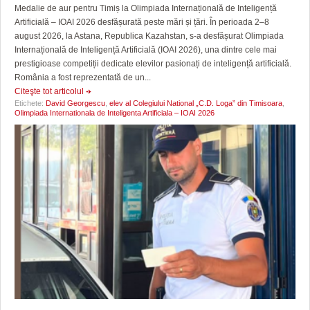
Medalie de aur pentru Timiș la Olimpiada Internațională de Inteligență
Artificială – IOAI 2026 desfășurată peste mări și țări. În perioada 2–8
august 2026, la Astana, Republica Kazahstan, s-a desfășurat Olimpiada
Internațională de Inteligență Artificială (IOAI 2026), una dintre cele mai
prestigioase competiții dedicate elevilor pasionați de inteligență artificială.
România a fost reprezentată de un...
Citeşte tot articolul
Etichete:
David Georgescu
,
elev al Colegiului National „C.D. Loga” din Timisoara
,
Olimpiada Internationala de Inteligenta Artificiala – IOAI 2026