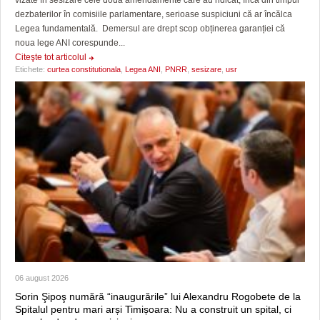
vizate în sesizare cele două amendamente care au ridicat, încă din timpul
dezbaterilor în comisiile parlamentare, serioase suspiciuni că ar încălca
Legea fundamentală. Demersul are drept scop obținerea garanției că
noua lege ANI corespunde...
Citeşte tot articolul
Etichete:
curtea constitutionala
,
Legea ANI
,
PNRR
,
sesizare
,
usr
06 august 2026
Sorin Şipoş numără “inaugurările” lui Alexandru Rogobete de la
Spitalul pentru mari arși Timișoara: Nu a construit un spital, ci