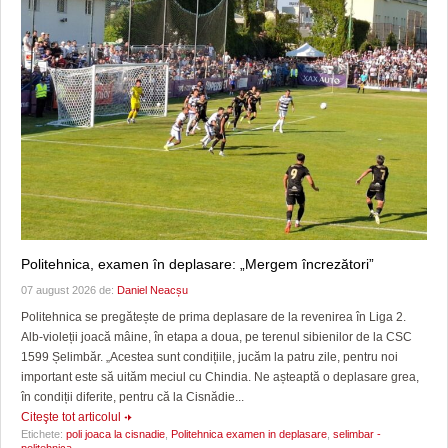
Politehnica, examen în deplasare: „Mergem încrezători”
07 august 2026 de:
Daniel Neacșu
Politehnica se pregătește de prima deplasare de la revenirea în Liga 2.
Alb-violeții joacă mâine, în etapa a doua, pe terenul sibienilor de la CSC
1599 Șelimbăr. „Acestea sunt condițiile, jucăm la patru zile, pentru noi
important este să uităm meciul cu Chindia. Ne așteaptă o deplasare grea,
în condiții diferite, pentru că la Cisnădie...
Citeşte tot articolul
Etichete:
poli joaca la cisnadie
,
Politehnica examen in deplasare
,
selimbar -
politehnica