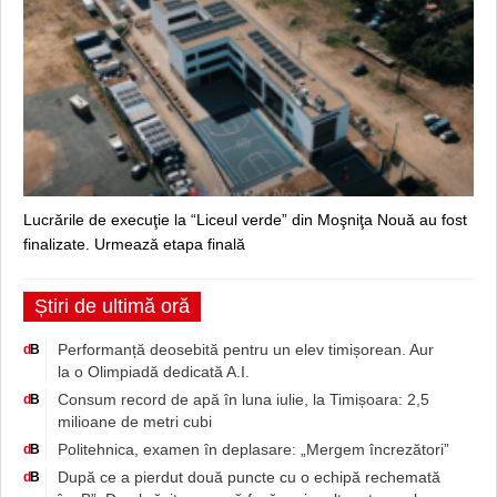
Lucrările de execuţie la “Liceul verde” din Moşniţa Nouă au fost
finalizate. Urmează etapa finală
Știri de ultimă oră
Performanță deosebită pentru un elev timișorean. Aur
d
B
la o Olimpiadă dedicată A.I.
Consum record de apă în luna iulie, la Timișoara: 2,5
d
B
milioane de metri cubi
Politehnica, examen în deplasare: „Mergem încrezători”
d
B
După ce a pierdut două puncte cu o echipă rechemată
d
B