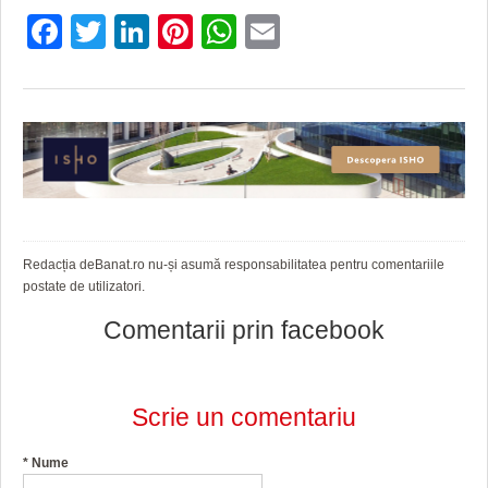
Facebook
Twitter
LinkedIn
Pinterest
WhatsApp
Email
Redacția deBanat.ro nu-și asumă responsabilitatea pentru comentariile
postate de utilizatori.
Comentarii prin facebook
Scrie un comentariu
*
Nume