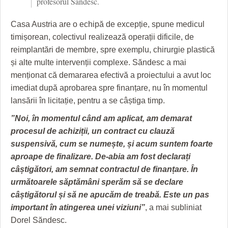
profesorul Săndesc.
Casa Austria are o echipă de excepție, spune medicul
timișorean, colectivul realizează operații dificile, de
reimplantări de membre, spre exemplu, chirurgie plastică
și alte multe intervenții complexe. Săndesc a mai
menționat că demararea efectivă a proiectului a avut loc
imediat după aprobarea spre finanțare, nu în momentul
lansării în licitație, pentru a se câștiga timp.
”Noi, în momentul când am aplicat, am demarat
procesul de achiziții, un contract cu clauză
suspensivă, cum se numește, și acum suntem foarte
aproape de finalizare. De-abia am fost declarați
câștigători, am semnat contractul de finanțare. În
următoarele săptămâni sperăm să se declare
câștigătorul și să ne apucăm de treabă. Este un pas
important în atingerea unei viziuni”
, a mai subliniat
Dorel Săndesc.