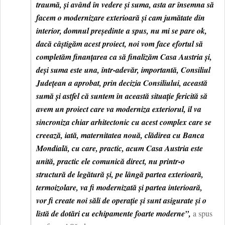
traumă, și având în vedere și suma, asta ar însemna să
facem o modernizare exterioară și cam jumătate din
interior, domnul președinte a spus, nu mi se pare ok,
dacă câștigăm acest proiect, noi vom face efortul să
completăm finanțarea ca să finalizăm Casa Austria și,
deși suma este una, într-adevăr, importantă, Consiliul
Județean a aprobat, prin decizia Consiliului, această
sumă și astfel că suntem în această situație fericită să
avem un proiect care va moderniza exteriorul, îl va
sincroniza chiar arhitectonic cu acest complex care se
creează, iată, maternitatea nouă, clădirea cu Banca
Mondială, cu care, practic, acum Casa Austria este
unită, practic ele comunică direct, nu printr-o
structură de legătură și, pe lângă partea exterioară,
termoizolare, va fi modernizată și partea interioară,
vor fi create noi săli de operație și sunt asigurate și o
listă de dotări cu echipamente foarte moderne”,
a spus