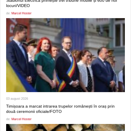
Stadionul Electrica primește trei tribune mobile și 600 de noi
locuri/VIDEO
de:
Marcel Hoster
03 august 2026
Timișoara a marcat intrarea trupelor românești în oraș prin
două ceremonii oficiale/FOTO
de:
Marcel Hoster