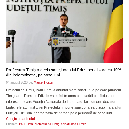
Prefectura Timiș a decis sancțiunea lui Fritz: penalizare cu 10%
din indemnizație, pe șase luni
04 august 2026 de:
Marcel Hoster
Prefectul de Timiș, Paul Finta, a anunțat marți sancțiunile pe care primarul
Timișoarei, Dominic Fritz, le va suferi în urma constatării conflictului de
interese de către Agenția Națională de Integritate. Iar, conform deciziei
luate, referatul Instituției Prefectului impune sancționarea disciplinară a lui
Fritz, cu 10% din indemnizația de primar, pe o perioadă de șase luni....
Citeşte tot articolul
Etichete:
Paul Finţa
,
prefectul de Timiş
,
sanctiunea lui fritz