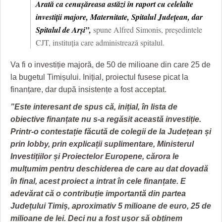
Arată ca cenușăreasa astăzi în raport cu celelalte
investiții majore, Maternitate, Spitalul Județean, dar
Spitalul de Arși”,
spune Alfred Simonis, președintele
CJT, instituția care administrează spitalul.
Va fi o investiție majoră, de 50 de milioane din care 25 de
la bugetul Timișului. Inițial, proiectul fusese picat la
finanțare, dar după insistențe a fost acceptat.
”Este interesant de spus că, inițial, în lista de
obiective finanțate nu s-a regăsit această investiție.
Printr-o contestație făcută de colegii de la Județean și
prin lobby, prin explicații suplimentare, Ministerul
Investițiilor și Proiectelor Europene, cărora le
mulțumim pentru deschiderea de care au dat dovadă
în final, acest proiect a intrat în cele finanțate. E
adevărat că o contribuție importantă din partea
Județului Timiș, aproximativ 5 milioane de euro, 25 de
milioane de lei. Deci nu a fost ușor să obținem