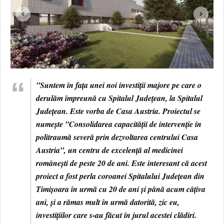
HARTA TIMIŞOAREI
LICEE, ŞCOLI ŞI GRĂDINIŢE DIN TIMIŞ
PRIMĂRIILE DIN TIMIŞ
SFATUL MEDICULUI
”Suntem în fața unei noi investiții majore pe care o
SFATURI JURIDICE
derulăm împreună cu Spitalul Județean, la Spitalul
Județean. Este vorba de Casa Austria. Proiectul se
numește ”Consolidarea capacității de intervenție în
politraumă severă prin dezvoltarea centrului Casa
Austria”, un centru de excelență al medicinei
românești de peste 20 de ani. Este interesant că acest
proiect a fost perla coroanei Spitalului Județean din
Timișoara în urmă cu 20 de ani și până acum câțiva
ani, și a rămas mult în urmă datorită, zic eu,
investițiilor care s-au făcut în jurul acestei clădiri.