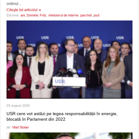
ordinul...
Citeşte tot articolul
Etichete:
ani
,
Dominic Fritz
,
ministerul de interne
,
parchet
,
psd
03 august 2026
USR cere vot astăzi pe legea responsabilității în energie,
blocată în Parlament din 2022
de:
Vlad Stoian