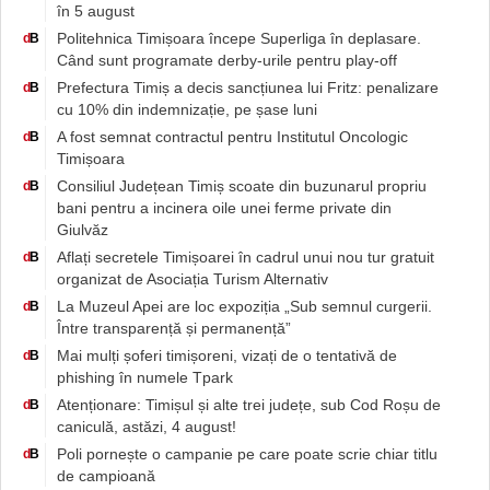
în 5 august
Politehnica Timișoara începe Superliga în deplasare.
d
B
Când sunt programate derby-urile pentru play-off
Prefectura Timiș a decis sancțiunea lui Fritz: penalizare
d
B
cu 10% din indemnizație, pe șase luni
A fost semnat contractul pentru Institutul Oncologic
d
B
Timișoara
Consiliul Județean Timiș scoate din buzunarul propriu
d
B
bani pentru a incinera oile unei ferme private din
Giulvăz
Aflați secretele Timișoarei în cadrul unui nou tur gratuit
d
B
organizat de Asociația Turism Alternativ
La Muzeul Apei are loc expoziția „Sub semnul curgerii.
d
B
Între transparență și permanență”
Mai mulți șoferi timișoreni, vizați de o tentativă de
d
B
phishing în numele Tpark
Atenționare: Timișul și alte trei județe, sub Cod Roșu de
d
B
caniculă, astăzi, 4 august!
Poli pornește o campanie pe care poate scrie chiar titlu
d
B
de campioană