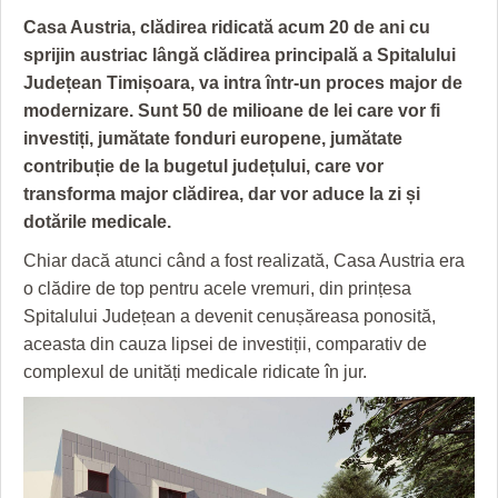
GRĂDINA TAICII DOMNULUI
CRONICĂ DE FILM
ACCIDENTE
Casa Austria, clădirea ridicată acum 20 de ani cu
ZIARISTU’ DE TERASĂ
UNDE MERGEM
ANUNŢURI
sprijin austriac lângă clădirea principală a Spitalului
Județean Timișoara, va intra într-un proces major de
CU OIŞTEA-N KIERKEGAARD
FILME DOCUMENTARE
INFO SI UTILE
modernizare. Sunt 50 de milioane de lei care vor fi
investiți, jumătate fonduri europene, jumătate
FINANŢĂRI DE LA A LA Z
CLIPURI VIDEO
CULTURA
contribuție de la bugetul județului, care vor
PE SURSE
JOCURI ONLINE
INVATAMANT
transforma major clădirea, dar vor aduce la zi și
dotările medicale.
JUSTITIE
Chiar dacă atunci când a fost realizată, Casa Austria era
FILME DOCUMENTARE
o clădire de top pentru acele vremuri, din prințesa
Spitalului Județean a devenit cenușăreasa ponosită,
CLIPURI VIDEO
aceasta din cauza lipsei de investiții, comparativ de
JOCURI ONLINE
complexul de unități medicale ridicate în jur.
DIVERSE
FARMACII DIN TIMIŞOARA