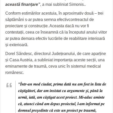
această finanțare”
, a mai subliniat Simonis..
Conform estimărilor acestuia, în aproximativ două – trei
săptămâni s-ar putea semna efectivcontreactul de
proiectare și construcție. Aceasta dacă nu vor fi
contestații, ceea ce înseamnă că la începutul anului viitor
ar putea demara efectiv lucrările de reabilitare interioară
și exterioară.
Dorel Săndesc, directorul Județeanului, de care aparține
și Casa Austria, a subliniat importanța aceste secții, una
eminamente de traumă, ceva unic în sistemul medical
românesc.
”Într-un mod ciudat, prima dată nu am fost în lista de
câștigători, dar am insistat cu argumente și, până la
urmă, iată, am câștigat acest proiect. Mi-aduc aminte
că, atunci când am depus proiectul, l-am informat pe
domnul președinte că este un proiect pe traumă,