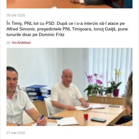
28 iulie 2026
În Timiş, PNL tot cu PSD. După ce i s-a interzis să-l atace pe
Alfred Simonis, preşedintele PNL Timişoara, Ionuţ Gaiţă, pune
tunurile doar pe Dominic Fritz
de:
Ino Ardelean
27 iulie 2026