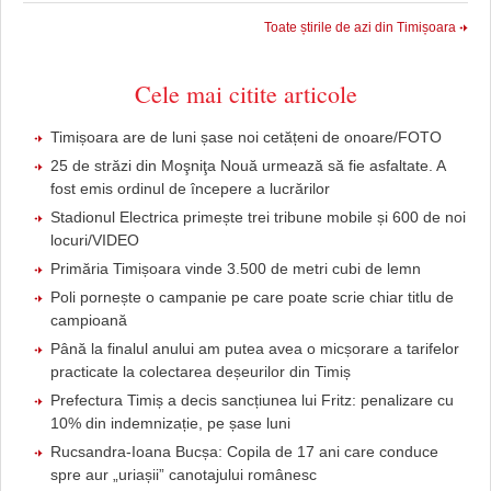
Toate știrile de azi din Timișoara
Cele mai citite articole
Timișoara are de luni șase noi cetățeni de onoare/FOTO
25 de străzi din Moşniţa Nouă urmează să fie asfaltate. A
fost emis ordinul de începere a lucrărilor
Stadionul Electrica primește trei tribune mobile și 600 de noi
locuri/VIDEO
Primăria Timișoara vinde 3.500 de metri cubi de lemn
Poli pornește o campanie pe care poate scrie chiar titlu de
campioană
Până la finalul anului am putea avea o micșorare a tarifelor
practicate la colectarea deșeurilor din Timiș
Prefectura Timiș a decis sancțiunea lui Fritz: penalizare cu
10% din indemnizație, pe șase luni
Rucsandra-Ioana Bucșa: Copila de 17 ani care conduce
spre aur „uriașii” canotajului românesc