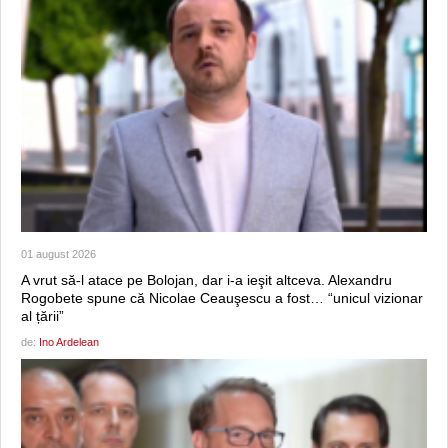
01 august 2026
A vrut să-l atace pe Bolojan, dar i-a ieşit altceva. Alexandru
Rogobete spune că Nicolae Ceauşescu a fost… “unicul vizionar
al țării”
de:
Ino Ardelean