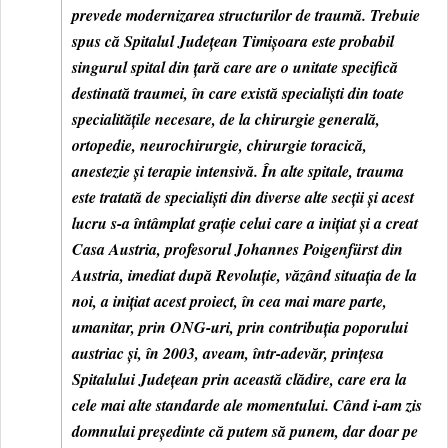
prevede modernizarea structurilor de traumă. Trebuie
spus că Spitalul Județean Timișoara este probabil
singurul spital din țară care are o unitate specifică
destinată traumei, în care există specialiști din toate
specialitățile necesare, de la chirurgie generală,
ortopedie, neurochirurgie, chirurgie toracică,
anestezie și terapie intensivă. În alte spitale, trauma
este tratată de specialiști din diverse alte secții și acest
lucru s-a întâmplat grație celui care a inițiat și a creat
Casa Austria, profesorul Johannes Poigenfürst din
Austria, imediat după Revoluție, văzând situația de la
noi, a inițiat acest proiect, în cea mai mare parte,
umanitar, prin ONG-uri, prin contribuția poporului
austriac și, în 2003, aveam, într-adevăr, prințesa
Spitalului Județean prin această clădire, care era la
cele mai alte standarde ale momentului. Când i-am zis
domnului președinte că putem să punem, dar doar pe