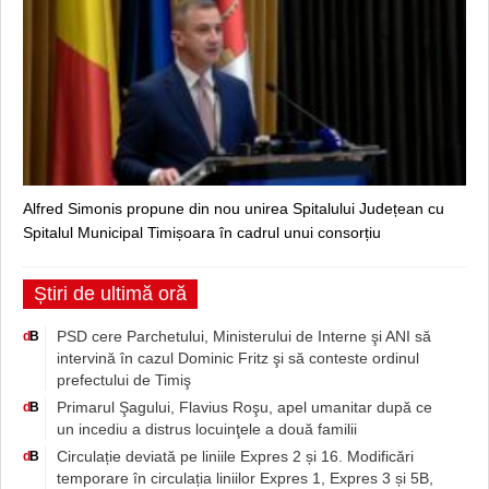
Alfred Simonis propune din nou unirea Spitalului Județean cu
Spitalul Municipal Timișoara în cadrul unui consorțiu
Știri de ultimă oră
PSD cere Parchetului, Ministerului de Interne şi ANI să
d
B
intervină în cazul Dominic Fritz şi să conteste ordinul
prefectului de Timiş
Primarul Şagului, Flavius Roşu, apel umanitar după ce
d
B
un incediu a distrus locuinţele a două familii
Circulație deviată pe liniile Expres 2 și 16. Modificări
d
B
temporare în circulația liniilor Expres 1, Expres 3 și 5B,