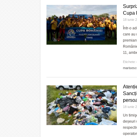
Surpri
Cupa 
18 iunie
Într-o a
care au 
premianț
României
11, amb
Etichete:
marisesc
Atenți
Sancți
persoa
18 iunie
Un timiş
deșeuri
respecti
operator 