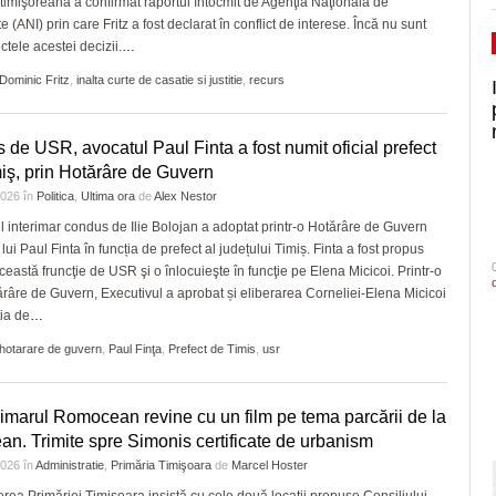
 timişoreană a confirmat raportul întocmit de Agenţia Naţională de
te (ANI) prin care Fritz a fost declarat în conflict de interese. Încă nu sunt
ctele acestei decizii.
…
Dominic Fritz
,
inalta curte de casatie si justitie
,
recurs
 de USR, avocatul Paul Finta a fost numit oficial prefect
iş, prin Hotărâre de Guvern
 2026
în
Politica
,
Ultima ora
de
Alex Nestor
 interimar condus de Ilie Bolojan a adoptat printr-o Hotărâre de Guvern
ui Paul Finta în funcția de prefect al județului Timiș. Finta a fost propus
ceastă fruncţie de USR şi o înlocuieşte în funcţie pe Elena Micicoi. Printr-o
ărâre de Guvern, Executivul a aprobat și eliberarea Corneliei-Elena Micicoi
ția de
…
hotarare de guvern
,
Paul Finţa
,
Prefect de Timis
,
usr
imarul Romocean revine cu un film pe tema parcării de la
an. Trimite spre Simonis certificate de urbanism
 2026
în
Administratie
,
Primăria Timişoara
de
Marcel Hoster