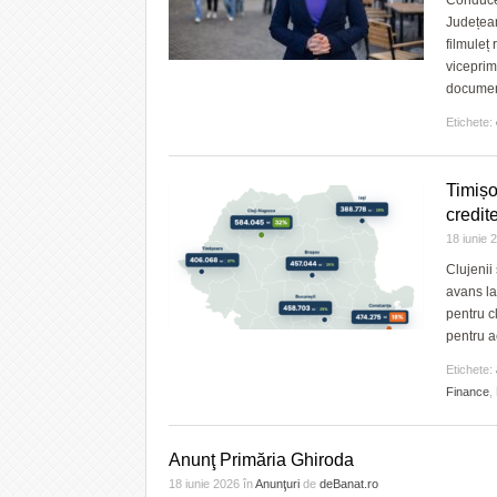
Conducer
Județean
filmuleț
viceprim
document
Etichete:
Timișo
credit
18 iunie
Clujenii
avans la
pentru c
pentru a
Etichete:
Finance
,
Anunţ Primăria Ghiroda
18 iunie 2026
în
Anunţuri
de
deBanat.ro