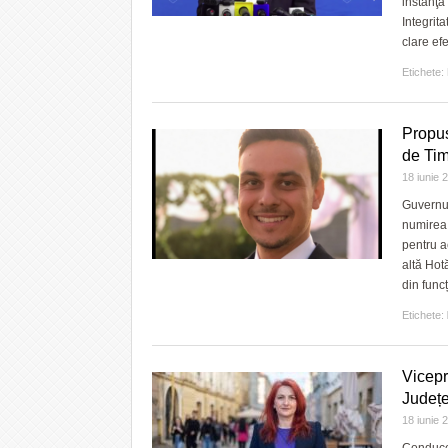
instanţa
Integrita
clare efe
Etichete:
Propus
de Tim
18 iunie
Guvernul
numirea l
pentru a
altă Hot
din func
Etichete:
Vicepr
Județe
18 iunie