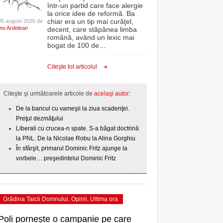
CLIPURI VIDEO
într-un partid care face alergie
- 3 August 2026
proiectelor derulate de instituție din fonduri
omovare
la orice idee de reformă. Ba
La Muzeul Apei are loc expoziția „Sub semnul
- 11 December 2025
JOCURI ONLINE
europene/FOTO
chiar era un tip mai curăţel,
05 august 2026 de
- 4
amentul cu o victorie
Ino Ardelean
curgerii. Între transparență și permanență”
decent, care stăpânea limba
DIVERSE
română, având un lexic mai
e şi
- 25 July 2026
August 2026
ANAF oferă persoanelor fizice posibilitatea să
dicat
bogat de 100 de
…
beneficieze de Declarația Unică 212
FARMACII DIN
 2
învins o echipă de
Ziua Timișoarei – City Celebration. Programul
- 25 November 2025
precompletată
TIMIŞOARA
Citeşte tot articolul
uly 2026
- 3 August 2026
ultimei zile
HARTA TIMIŞOAREI
Romanian Business Leaders lansează RBL
View all
- 19 November
ii în
Banat, prima filială din vestul țării
LICEE, ŞCOLI ŞI
Citeşte şi următoarele articole de
acelaşi autor:
2025
GRĂDINIŢE DIN TIMIŞ
De la bancul cu vameşii la ziua scadenţei.
View all
PRIMĂRIILE DIN TIMIŞ
Preţul dezmăţului
Liberali cu crucea-n spate. S-a băgat doctrină
SFATUL MEDICULUI
la PNL. De la Nicolae Robu la Alina Gorghiu
SFATURI JURIDICE
În sfârşit, primarul Dominic Fritz ajunge la
vorbele… preşedintelui Dominic Fritz
Grădina Taicii Domnului
,
Opinii
,
Ultima ora
Poli pornește o campanie pe care