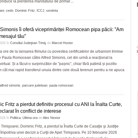
conduce la pierderea mandatului de primar
…
ani
,
cedo
,
Dominic Fritz
,
ICCJ
,
sentinta
 Simonis îi oferă viceprimăriței Romocean pipa păcii: ”Am
 mesajul tău”
 2026
în
Consiliul Judeţean Timiş
de
Marcel Hoster
a ore de la lansarea filmului cu povestea certificatelor de urbanism trimise
de Paula Romocean către Alfred Simonis, cel din urmă a reacționat la
irtual. Și a făcut-o surprinzător de ”pașnic”, chiar fără patimă și pozitiv.
 cât mai rapid transferul unuia dintre cele două terenuri pentru a ne apuca
alfred simonis
,
parcare judetean
,
paula romocean
c Fritz a pierdut definitiv procesul cu ANI la Înalta Curte,
eclarat în conflict de interese
 2026
în
Politica
,
Ultima ora
de
Alex Nestor
 Timişoarei, Dominic Fritz, a pierdut la Înalta Curte de Casaţie şi Justiţie
 împotriva unei decizii a Curţii de Apel Timişoara. Pe 10 februarie 2026