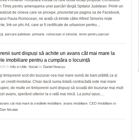
ea Primăriei Timișoara insistă cu cele două locații propuse Consiliului
 Timiș pentru amenajarea unei parcări lângă Spitalul Județean. Printr-un
 realizat de cineva care se pricepe, prezentat pe pagina sa de Facebook,
arul Paula Romocean, ne arată că trimite către Alfred Simonis niște
e, într-un plic A4, care ar fi certificate de urbanism pentru
…
cjt
,
parcare judetean
,
primarie
,
romocean si simonis
,
teren pentru parcari
renii sunt dispuși să achite un avans cât mai mare la
ele imobiliare pentru a cumpăra o locuință
 2026
în
Info si Utile
,
Social
de
Daniel Neacșu
 și timișorenii scot din buzunar cea mai mare sumă de bani plătită ca și
 un credit imobiliar. Chiar dacă suma totală contractată este mai mare
lujeni, de multe ori timișorenii sunt dispuși să scoată din buzunar mai mult
cel avans, sperând ulterior la o rată mai mică. La polul opus
…
avans cat mai mare la creditele imobiliare
,
avans imobiliare
,
CEO Imobiliare.ro
Dan Niculae