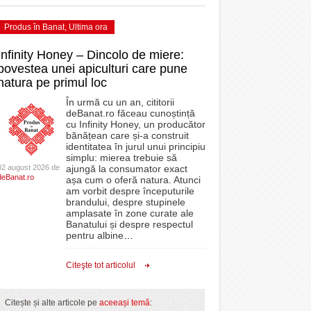
Produs în Banat
,
Ultima ora
Infinity Honey – Dincolo de miere:
povestea unei apiculturi care pune
natura pe primul loc
În urmă cu un an, cititorii
deBanat.ro făceau cunoștință
cu Infinity Honey, un producător
bănățean care și-a construit
identitatea în jurul unui principiu
simplu: mierea trebuie să
02 august 2026 de
ajungă la consumator exact
deBanat.ro
așa cum o oferă natura. Atunci
am vorbit despre începuturile
brandului, despre stupinele
amplasate în zone curate ale
Banatului și despre respectul
pentru albine
…
Citeşte tot articolul
Citește și alte articole pe
aceeași temă
: