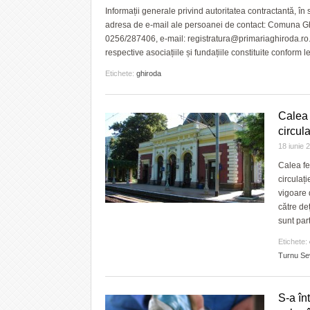
Informații generale privind autoritatea contractantă, în
adresa de e-mail ale persoanei de contact: Comuna Ghiro
0256/287406, e-mail: registratura@primariaghiroda.ro. 
respective asociațiile și fundațiile constituite conform le
Etichete:
ghiroda
Calea 
circula
18 iunie
Calea fe
circulați
vigoare 
către de
sunt par
Etichete:
Turnu Se
S-a în