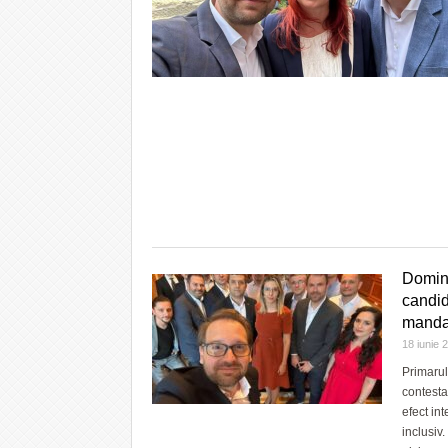
Domini
candid
mandat
18 iunie
Primarul
contesta
efect in
inclusiv