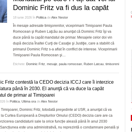
- 3 August 2026
Neacşu ia apărarea prefectului de Timiş în
onoare/FOTO
CLIPURI VIDEO
Dominic Fritz va fi dus la capăt
dramatic în barajul de pr
ZIARISTU’ DE
- acum 18 ore
cazul Dominic Fritz
TERASĂ
JOCURI ONLINE
Primăria Timișoara vinde 3.500 de metri cubi de
Politehnica încheie canton
18 iunie 2026
în
Politica
de
Alex Nestor
- 3 August 2026
PSD cere Parchetului, Ministerului de Intern
lemn
și vine acasă cu moralul ri
CU OIŞTEA-N
În mesaje adresate timişorenilor, viceprimarii Timişoarei Paula
ANI să intervină în cazul Dominic Fritz şi să
KIERKEGAARD
View all
Romocean şi Ruben Laţcău au anunţat că Dominic Fritz îşi va
- acum
Pe drumul cel bun. Poli a 
conteste ordinul prefectului de Timiş
duce până la capăt mandatul de primar. Mesajele celor doi vin
FINANŢĂRI DE LA A
- 23 J
zile
Serie A, USD Lecce
după decizia Înaltei Curţi de Casaţie şi Justiţie, care a stabilit că
LA Z
View all
primarul Dominic Fritz s-a aflat în conflict de interese. Viceprimarii
USR cere vot astăzi pe legea responsabilităț
PE SURSE
Timişoarei Paula Romocean şi
…
- 3
energie, blocată în Parlament din 2022
August 2026
Etichete:
Dominic Fritz
,
mesaje
,
paula romocean
,
Ruben Latcau
,
timisoreni
View all
c Fritz contestă la CEDO decizia ICCJ care îi interzice
atura până în 2030. El anunţă că va duce la capăt
ul de primar al Timișoarei
 2026
în
Politica
,
Ultima ora
de
Alex Nestor
 Timişoarei, Dominic Fritz, totodată preşedinte al USR, a anunţat că va
 la Curtea Europeană a Drepturilor Omului (CEDO) decizia care are ca
terzicerea candidaturii sale la orice funcție aleasă până în anul 2030
. Sancțiunea este una administrativă, nu reprezintă o condamnare penală și