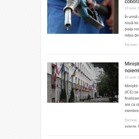
coborâ
18 iunie
În urmă 
nouă lei
piața ro
rețea de
Etichete:
Minișt
noiemb
18 iunie
Miniștri
(ICE) se
finaliza
are ca ob
membre a
Etichete:
externe
,