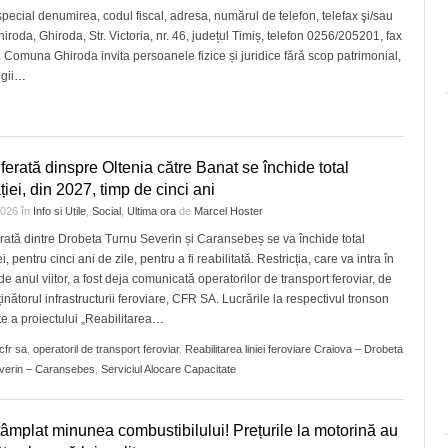
 special denumirea, codul fiscal, adresa, numărul de telefon, telefax şi/sau
da, Ghiroda, Str. Victoria, nr. 46, județul Timiș, telefon 0256/205201, fax
Comuna Ghiroda invita persoanele fizice și juridice fără scop patrimonial,
gii
…
ferată dinspre Oltenia către Banat se închide total
ției, din 2027, timp de cinci ani
 2026
în
Info si Utile
,
Social
,
Ultima ora
de
Marcel Hoster
rată dintre Drobeta Turnu Severin și Caransebeș se va închide total
ei, pentru cinci ani de zile, pentru a fi reabilitată. Restricția, care va intra în
de anul viitor, a fost deja comunicată operatorilor de transport feroviar, de
ținătorul infrastructurii feroviare, CFR SA. Lucrările la respectivul tronson
te a proiectului „Reabilitarea
…
cfr sa
,
operatoril de transport feroviar
,
Reabilitarea liniei feroviare Craiova – Drobeta
verin – Caransebes
,
Serviciul Alocare Capacitate
tâmplat minunea combustibilului! Prețurile la motorină au