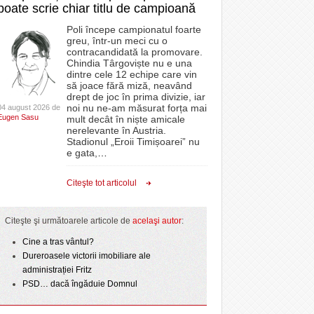
poate scrie chiar titlu de campioană
Poli începe campionatul foarte
greu, într-un meci cu o
contracandidată la promovare.
Chindia Târgoviște nu e una
dintre cele 12 echipe care vin
să joace fără miză, neavând
drept de joc în prima divizie, iar
noi nu ne-am măsurat forța mai
04 august 2026 de
Eugen Sasu
mult decât în niște amicale
nerelevante în Austria.
Stadionul „Eroii Timișoarei” nu
e gata,
…
Citeşte tot articolul
Citeşte şi următoarele articole de
acelaşi autor
:
Cine a tras vântul?
Dureroasele victorii imobiliare ale
administrației Fritz
PSD… dacă îngăduie Domnul