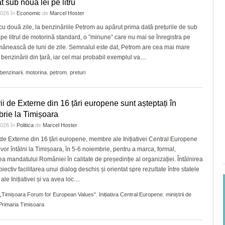
t sub nouă lei pe litru
 2026
în
Economic
de
Marcel Hoster
cu două zile, la benzinăriile Petrom au apărut prima dată prețurile de sub
 pe litrul de motorină standard, o ”minune” care nu mai se înregistra pe
mânească de luni de zile. Semnalul este dat, Petrom are cea mai mare
 benzinării din țară, iar cel mai probabil exemplul va
…
benzinarii
,
motorina
,
petrom
,
preturi
rii de Externe din 16 țări europene sunt așteptați în
rie la Timișoara
 2026
în
Politica
de
Marcel Hoster
i de Externe din 16 țări europene, membre ale Inițiativei Central Europene
 vor întâlni la Timișoara, în 5-6 noiembrie, pentru a marca, formal,
rea mandatului României în calitate de președinție al organizației. Întâlnirea
iectiv facilitarea unui dialog deschis și orientat spre rezultate între statele
le Inițiativei și va avea loc
…
„Timișoara Forum for European Values”
,
Inițiativa Central Europene
,
miniștrii de
Primaria Timisoara