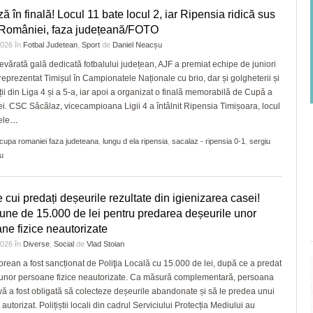
ză în finală! Locul 11 bate locul 2, iar Ripensia ridică sus
României, faza județeană/FOTO
 2026
în
Fotbal Judetean
,
Sport
de
Daniel Neacșu
devărată gală dedicată fotbalului județean, AJF a premiat echipe de juniori
reprezentat Timișul în Campionatele Naționale cu brio, dar și golgheterii și
ii din Liga 4 și a 5-a, iar apoi a organizat o finală memorabilă de Cupă a
. CSC Săcălaz, vicecampioana Ligii 4 a întâlnit Ripensia Timișoara, locul
ele
…
cupa romaniei faza judeteana
,
lungu d ela ripensia
,
sacalaz - ripensia 0-1
,
sergiu
u
e cui predați deșeurile rezultate din igienizarea casei!
une de 15.000 de lei pentru predarea deșeurile unor
ne fizice neautorizate
 2026
în
Diverse
,
Social
de
Vlad Stoian
orean a fost sancționat de Poliţia Locală cu 15.000 de lei, după ce a predat
 unor persoane fizice neautorizate. Ca măsură complementară, persoana
vă a fost obligată să colecteze deșeurile abandonate și să le predea unui
autorizat. Polițiștii locali din cadrul Serviciului Protecția Mediului au