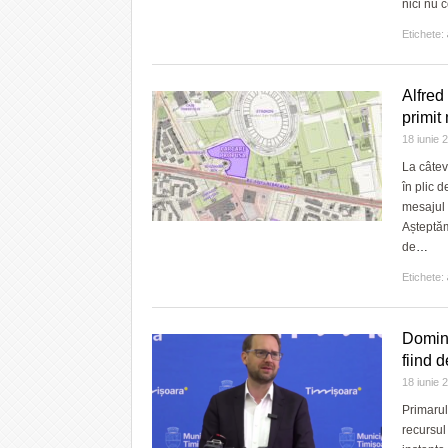
nici nu 
Etichete:
Alfred
primit
18 iunie
La câtev
în plic 
mesajul v
Așteptăm
de
…
Etichete:
Domini
fiind d
18 iunie
Primarul
recursul