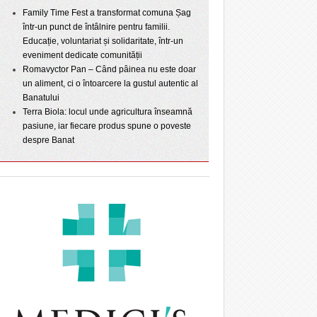
Family Time Fest a transformat comuna Șag
într-un punct de întâlnire pentru familii.
Educație, voluntariat și solidaritate, într-un
eveniment dedicate comunității
Romavyctor Pan – Când pâinea nu este doar
un aliment, ci o întoarcere la gustul autentic al
Banatului
Terra Biola: locul unde agricultura înseamnă
pasiune, iar fiecare produs spune o poveste
despre Banat