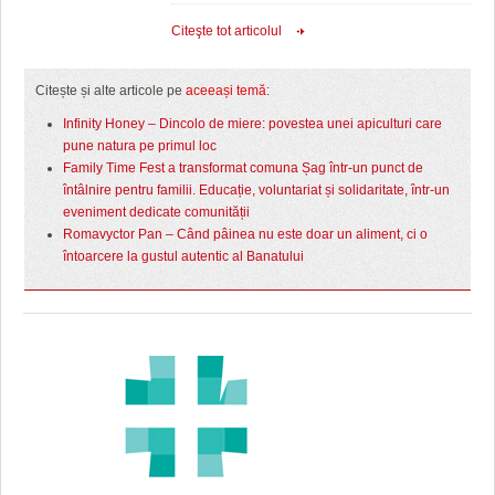
Citeşte tot articolul
Citește și alte articole pe
aceeași temă
:
Infinity Honey – Dincolo de miere: povestea unei apiculturi care
pune natura pe primul loc
Family Time Fest a transformat comuna Șag într-un punct de
întâlnire pentru familii. Educație, voluntariat și solidaritate, într-un
eveniment dedicate comunității
Romavyctor Pan – Când pâinea nu este doar un aliment, ci o
întoarcere la gustul autentic al Banatului