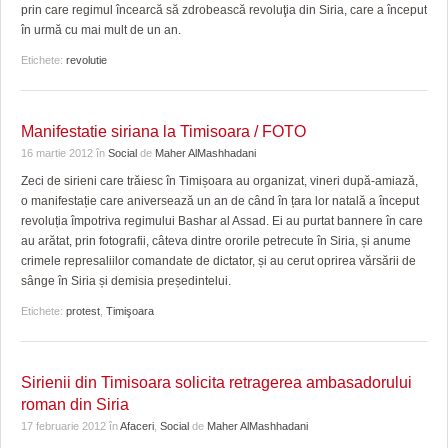
prin care regimul încearcă să zdrobească revoluţia din Siria, care a început
în urmă cu mai mult de un an.
Etichete:
revolutie
Manifestatie siriana la Timisoara / FOTO
16 martie 2012
în
Social
de
Maher AlMashhadani
Zeci de sirieni care trăiesc în Timișoara au organizat, vineri după-amiază,
o manifestație care aniversează un an de când în țara lor natală a început
revoluția împotriva regimului Bashar al Assad. Ei au purtat bannere în care
au arătat, prin fotografii, câteva dintre ororile petrecute în Siria, și anume
crimele represaliilor comandate de dictator, și au cerut oprirea vărsării de
sânge în Siria și demisia președintelui.
Etichete:
protest
,
Timişoara
Sirienii din Timisoara solicita retragerea ambasadorului
roman din Siria
17 februarie 2012
în
Afaceri
,
Social
de
Maher AlMashhadani