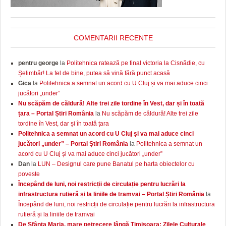
COMENTARII RECENTE
pentru george
la
Politehnica ratează pe final victoria la Cisnădie, cu
Șelimbăr! La fel de bine, putea să vină fără punct acasă
Gica
la
Politehnica a semnat un acord cu U Cluj și va mai aduce cinci
jucători „under”
Nu scăpăm de căldură! Alte trei zile tordine în Vest, dar și în toată
țara – Portal Știri România
la
Nu scăpăm de căldură! Alte trei zile
tordine în Vest, dar și în toată țara
Politehnica a semnat un acord cu U Cluj și va mai aduce cinci
jucători „under” – Portal Știri România
la
Politehnica a semnat un
acord cu U Cluj și va mai aduce cinci jucători „under”
Dan
la
LUN – Designul care pune Banatul pe harta obiectelor cu
poveste
Începând de luni, noi restricții de circulație pentru lucrări la
infrastructura rutieră și la liniile de tramvai – Portal Știri România
la
Începând de luni, noi restricții de circulație pentru lucrări la infrastructura
rutieră și la liniile de tramvai
De Sfânta Maria, mare petrecere lângă Timişoara: Zilele Culturale