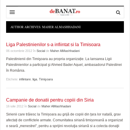
HOME
AUTHOR ARCHIVES:
MAHER ALMASHHADANI
ADMINISTRAȚIE
DESPRE NOI
Liga Palestinienilor s-a infiintat si la Timisoara
POLITICĂ
REDACȚIA DEBANAT
PRIMĂRIA TIMIŞOARA
06 octombrie 2012
în
Social
de
Maher AlMashhadani
Palestinienii din Timişoara au propria organizație. La lansarea Ligii
SPORT
POLITICA DE COOKIES
CONSILIUL JUDEŢEAN TIMIŞ
POLITICA
Palestinienilor a participat şi Ahmed Bader Aquel, ambasadorul Palestinei
în România.
OPINII
POLITICA DE CONFIDENȚIALITATE
PREFECTURA TIMIŞ
POLI TIMISOARA
Etichete:
infiintare
,
liga
,
Timişoara
TIMP LIBER ȘI CULTURĂ
FOTBAL JUDETEAN
DOSARELE DEBANAT
ECONOMIC
ALTE SPORTURI
ETICA LUCIDITĂȚII ASISTATE
TIMP LIBER
Campanie de donatii pentru copiii din Siria
16 iulie 2012
în
Social
de
Maher AlMashhadani
SĂNĂTATE
JURNAL DE CAMPANIE
ULTRAMARIN VA RECOMANDA
AFACERI
Sirienii care trăiesc la Timișoara au grijă de copiii din țara lor natală, grav
MAI MULTE
ZÂMBETE AMARE
CULTURA
afectați de conflictele armate. Comunitatea siriană timișoreană a organizat
o seară „menestrel”, pentru a sprijini revoluţia siriană si a colecta donaţii