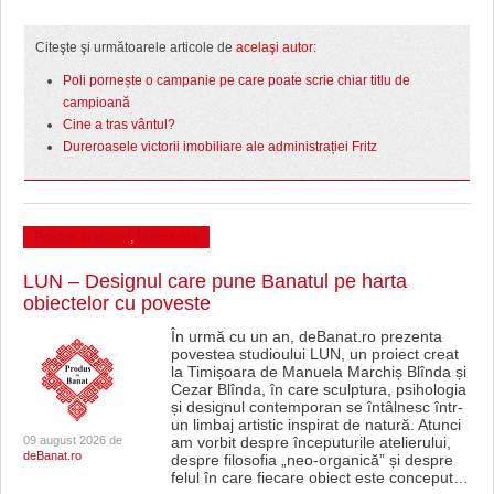
Citeşte şi următoarele articole de
acelaşi autor
:
Poli pornește o campanie pe care poate scrie chiar titlu de
campioană
Cine a tras vântul?
Dureroasele victorii imobiliare ale administrației Fritz
Produs în Banat
,
Ultima ora
LUN – Designul care pune Banatul pe harta
obiectelor cu poveste
În urmă cu un an, deBanat.ro prezenta
povestea studioului LUN, un proiect creat
la Timișoara de Manuela Marchiș Blînda și
Cezar Blînda, în care sculptura, psihologia
și designul contemporan se întâlnesc într-
un limbaj artistic inspirat de natură. Atunci
09 august 2026 de
am vorbit despre începuturile atelierului,
deBanat.ro
despre filosofia „neo-organică” și despre
felul în care fiecare obiect este conceput
…