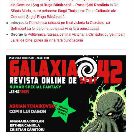
ale Comunei Șag și Ruga Bănățeană – Portal Știri România
la
De
Sfânta Maria, mare petrecere lângă Timişoara: Zilele Culturale ale
Comunei Șag și Ruga Bănățeană
mircyuc
la
Politehnica ratează pe final victoria la Cisnădie, cu
Șelimbăr! La fel de bine, putea să vină fără punct acasă
George
la
Politehnica ratează pe final victoria la Cisnădie, cu Șelimbăr!
La fel de bine, putea să vină fără punct acasă