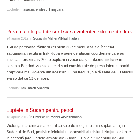
aproape jumătate copii.
HARTA TIMIŞOAREI
Etichete:
masacru
,
protest
,
Timişoara
LICEE, ŞCOLI ŞI GRĂDINIŢE DIN TIMIŞ
PRIMĂRIILE DIN TIMIŞ
Prea multele partide sunt sursa violentei extreme din Irak
24 aprilie 2012
în
Social
de
Maher AlMashhadani
SFATUL MEDICULUI
150 de persoane rănite și cel puțin 36 de morți, așa s-a încheiat
SFATURI JURIDICE
săptămâna trecută în Irak, după o serie de atacuri coordonate care au
implicat aproximativ 20 de explozii în zece oraşe irakiene, inclusiv în
capitala Bagdad. Aceste atacuri sunt considerate de presa internațională
drept cele mai violente din acest an. Luna trecută, o altă serie de 30 atacuri
s-a soldat cu 52 de morți.
Etichete:
irak
,
morti
,
violenta
Luptele in Sudan pentru petrol
18 aprilie 2012
în
Diverse
de
Maher AlMashhadani
Violenţa interetnică s-a soldat cu sute de morţi în ultima săptămână, în
Sudanul de Sud, potrivit oficialului responsabil al misiunii Naţiunilor Unite
în această ţară. Fortele armate ale Sudanului și ale Sudanului de Sud