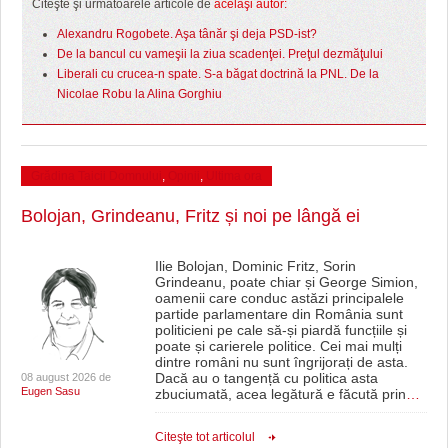
Citeşte şi următoarele articole de
acelaşi autor:
Alexandru Rogobete. Aşa tânăr şi deja PSD-ist?
De la bancul cu vameşii la ziua scadenţei. Preţul dezmăţului
Liberali cu crucea-n spate. S-a băgat doctrină la PNL. De la
Nicolae Robu la Alina Gorghiu
Grădina Taicii Domnului
,
Opinii
,
Ultima ora
Bolojan, Grindeanu, Fritz și noi pe lângă ei
Ilie Bolojan, Dominic Fritz, Sorin
Grindeanu, poate chiar și George Simion,
oamenii care conduc astăzi principalele
partide parlamentare din România sunt
politicieni pe cale să-și piardă funcțiile și
poate și carierele politice. Cei mai mulți
dintre români nu sunt îngrijorați de asta.
Dacă au o tangență cu politica asta
08 august 2026 de
Eugen Sasu
zbuciumată, acea legătură e făcută prin
…
Citeşte tot articolul