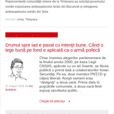
Reprezentanții comunităţii siriene de la Timișoara au solicitat guvernului
român expulzarea ambasadorului sirian din București și retragerea
ambasadorului român din Siria.
Etichete:
crima
,
Timişoara
Opinii
,
Ultima ora
,
Zâmbete amare
Drumul spre iad e pavat cu intenţii bune. Când o
lege bună pe fond e aplicată ca o armă politică
Chiar înaintea alegerilor parlamentare de
la finalul anului 2000, pe baza Legii
CNSAS, apărute cu un an înainte, se făcea
publică o primă listă a colaboratorilor fostei
Securităţi. Pe ea, doar membrii PNŢCD şi
câţiva liberali. Aceşti oameni erau
“răstigniţi” a doua oară. Prima data în
puşcăriile comuniste, a doua oară fiind
07 august 2026 de
Ino
Ardelean
expuşi oprobiului public,
…
Citeşte tot articolul