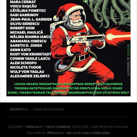
deBANAT.ro
maher-almashhadani
Copyright ©
deBanat.ro – spune realitatea!
, 2010-2026. Toate drepturile rezervate.
Dezvoltat de:
3Waves.ro - site-uri de mass-media online.