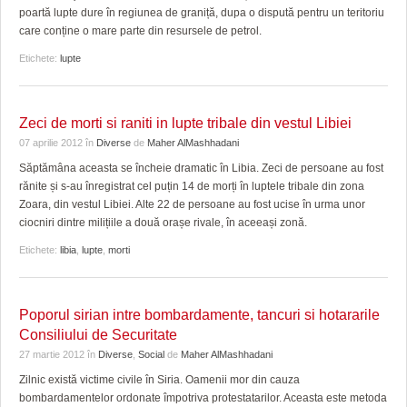
poartă lupte dure în regiunea de graniță, dupa o dispută pentru un teritoriu
care conține o mare parte din resursele de petrol.
Etichete:
lupte
Zeci de morti si raniti in lupte tribale din vestul Libiei
07 aprilie 2012
în
Diverse
de
Maher AlMashhadani
Săptămâna aceasta se încheie dramatic în Libia. Zeci de persoane au fost
rănite și s-au înregistrat cel puțin 14 de morți în luptele tribale din zona
Zoara, din vestul Libiei. Alte 22 de persoane au fost ucise în urma unor
ciocniri dintre milițiile a două orașe rivale, în aceeași zonă.
Etichete:
libia
,
lupte
,
morti
Poporul sirian intre bombardamente, tancuri si hotararile
Consiliului de Securitate
27 martie 2012
în
Diverse
,
Social
de
Maher AlMashhadani
Zilnic există victime civile în Siria. Oamenii mor din cauza
bombardamentelor ordonate împotriva protestatarilor. Aceasta este metoda