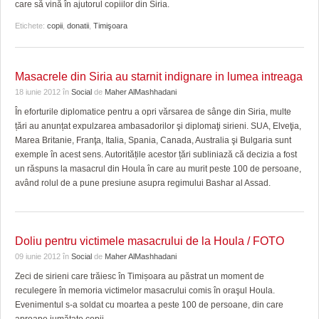
GRĂDINA TAICII DOMNULUI
CRONICĂ DE FILM
ACCIDENTE
care să vină în ajutorul copiilor din Siria.
Etichete:
copii
,
donatii
,
Timişoara
ZIARISTU’ DE TERASĂ
UNDE MERGEM
ANUNŢURI
CU OIŞTEA-N KIERKEGAARD
FILME DOCUMENTARE
INFO SI UTILE
Masacrele din Siria au starnit indignare in lumea intreaga
FINANŢĂRI DE LA A LA Z
CLIPURI VIDEO
CULTURA
18 iunie 2012
în
Social
de
Maher AlMashhadani
În eforturile diplomatice pentru a opri vărsarea de sânge din Siria, multe
PE SURSE
JOCURI ONLINE
INVATAMANT
țări au anunțat expulzarea ambasadorilor şi diplomaţi sirieni. SUA, Elveţia,
Marea Britanie, Franţa, Italia, Spania, Canada, Australia şi Bulgaria sunt
JUSTITIE
exemple în acest sens. Autoritățile acestor țări subliniază că decizia a fost
un răspuns la masacrul din Houla în care au murit peste 100 de persoane,
FILME DOCUMENTARE
având rolul de a pune presiune asupra regimului Bashar al Assad.
CLIPURI VIDEO
JOCURI ONLINE
Doliu pentru victimele masacrului de la Houla / FOTO
09 iunie 2012
în
Social
de
Maher AlMashhadani
DIVERSE
Zeci de sirieni care trăiesc în Timișoara au păstrat un moment de
reculegere în memoria victimelor masacrului comis în oraşul Houla.
FARMACII DIN TIMIŞOARA
Evenimentul s-a soldat cu moartea a peste 100 de persoane, din care