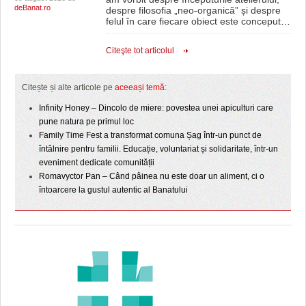
deBanat.ro
despre filosofia „neo-organică” și despre
felul în care fiecare obiect este conceput
…
Citeşte tot articolul
Citește și alte articole pe
aceeași temă
:
Infinity Honey – Dincolo de miere: povestea unei apiculturi care
pune natura pe primul loc
Family Time Fest a transformat comuna Șag într-un punct de
întâlnire pentru familii. Educație, voluntariat și solidaritate, într-un
eveniment dedicate comunității
Romavyctor Pan – Când pâinea nu este doar un aliment, ci o
întoarcere la gustul autentic al Banatului