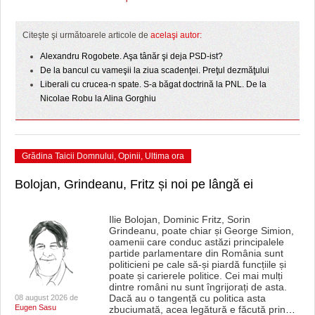
HARTA TIMIŞOAREI
LICEE, ŞCOLI ŞI GRĂDINIŢE DIN TIMIŞ
Citeşte şi următoarele articole de
acelaşi autor:
Alexandru Rogobete. Aşa tânăr şi deja PSD-ist?
PRIMĂRIILE DIN TIMIŞ
De la bancul cu vameşii la ziua scadenţei. Preţul dezmăţului
Liberali cu crucea-n spate. S-a băgat doctrină la PNL. De la
SFATUL MEDICULUI
Nicolae Robu la Alina Gorghiu
SFATURI JURIDICE
Grădina Taicii Domnului
,
Opinii
,
Ultima ora
Bolojan, Grindeanu, Fritz și noi pe lângă ei
Ilie Bolojan, Dominic Fritz, Sorin
Grindeanu, poate chiar și George Simion,
oamenii care conduc astăzi principalele
partide parlamentare din România sunt
politicieni pe cale să-și piardă funcțiile și
poate și carierele politice. Cei mai mulți
dintre români nu sunt îngrijorați de asta.
Dacă au o tangență cu politica asta
08 august 2026 de
Eugen Sasu
zbuciumată, acea legătură e făcută prin
…