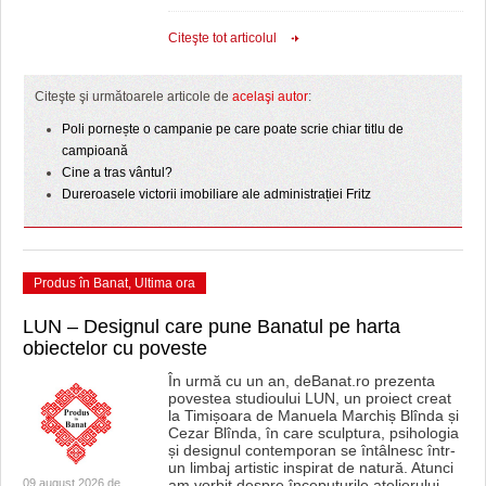
Citeşte tot articolul
Citeşte şi următoarele articole de
acelaşi autor
:
Poli pornește o campanie pe care poate scrie chiar titlu de
campioană
Cine a tras vântul?
Dureroasele victorii imobiliare ale administrației Fritz
Produs în Banat
,
Ultima ora
LUN – Designul care pune Banatul pe harta
obiectelor cu poveste
În urmă cu un an, deBanat.ro prezenta
povestea studioului LUN, un proiect creat
la Timișoara de Manuela Marchiș Blînda și
Cezar Blînda, în care sculptura, psihologia
și designul contemporan se întâlnesc într-
un limbaj artistic inspirat de natură. Atunci
09 august 2026 de
am vorbit despre începuturile atelierului,