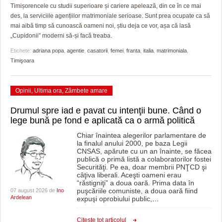
GRĂDINA TAICII DOMNULUI
CRONICĂ DE FILM
ACCIDENTE
Timișorencele cu studii superioare și cariere apelează, din ce în ce mai
des, la serviciile agențiilor matrimoniale serioase. Sunt prea ocupate ca să
ZIARISTU’ DE TERASĂ
UNDE MERGEM
ANUNŢURI
mai aibă timp să cunoască oameni noi, știu deja ce vor, așa că lasă
„Cupidonii” moderni să-și facă treaba.
CU OIŞTEA-N KIERKEGAARD
FILME DOCUMENTARE
INFO SI UTILE
Etichete:
adriana popa
,
agentie
,
casatorii
,
femei
,
franta
,
italia
,
matrimoniala
,
Timişoara
FINANŢĂRI DE LA A LA Z
CLIPURI VIDEO
CULTURA
PE SURSE
JOCURI ONLINE
INVATAMANT
Opinii
,
Ultima ora
,
Zâmbete amare
JUSTITIE
Drumul spre iad e pavat cu intenţii bune. Când o
lege bună pe fond e aplicată ca o armă politică
FILME DOCUMENTARE
Chiar înaintea alegerilor parlamentare de
la finalul anului 2000, pe baza Legii
CLIPURI VIDEO
CNSAS, apărute cu un an înainte, se făcea
publică o primă listă a colaboratorilor fostei
JOCURI ONLINE
Securităţi. Pe ea, doar membrii PNŢCD şi
câţiva liberali. Aceşti oameni erau
“răstigniţi” a doua oară. Prima data în
DIVERSE
puşcăriile comuniste, a doua oară fiind
07 august 2026 de
Ino
Ardelean
expuşi oprobiului public,
…
FARMACII DIN TIMIŞOARA
Citeşte tot articolul