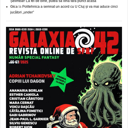
Șelimbăr! La fel de bine, putea să vină fără punct acasă
Gica
la
Politehnica a semnat un acord cu U Cluj și va mai aduce cinci
jucători „under”