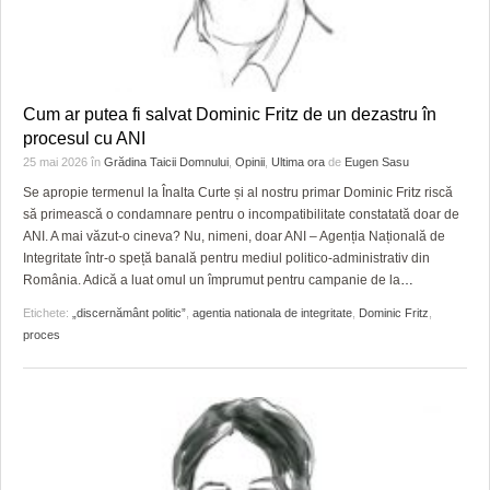
Cum ar putea fi salvat Dominic Fritz de un dezastru în
procesul cu ANI
25 mai 2026
în
Grădina Taicii Domnului
,
Opinii
,
Ultima ora
de
Eugen Sasu
Se apropie termenul la Înalta Curte și al nostru primar Dominic Fritz riscă
să primească o condamnare pentru o incompatibilitate constatată doar de
ANI. A mai văzut-o cineva? Nu, nimeni, doar ANI – Agenția Națională de
Integritate într-o speță banală pentru mediul politico-administrativ din
România. Adică a luat omul un împrumut pentru campanie de la
…
Etichete:
„discernământ politic”
,
agentia nationala de integritate
,
Dominic Fritz
,
proces