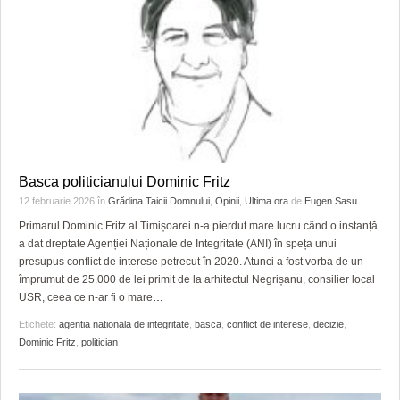
Basca politicianului Dominic Fritz
12 februarie 2026
în
Grădina Taicii Domnului
,
Opinii
,
Ultima ora
de
Eugen Sasu
Primarul Dominic Fritz al Timișoarei n-a pierdut mare lucru când o instanță
a dat dreptate Agenției Naționale de Integritate (ANI) în speța unui
presupus conflict de interese petrecut în 2020. Atunci a fost vorba de un
împrumut de 25.000 de lei primit de la arhitectul Negrișanu, consilier local
USR, ceea ce n-ar fi o mare
…
Etichete:
agentia nationala de integritate
,
basca
,
conflict de interese
,
decizie
,
Dominic Fritz
,
politician