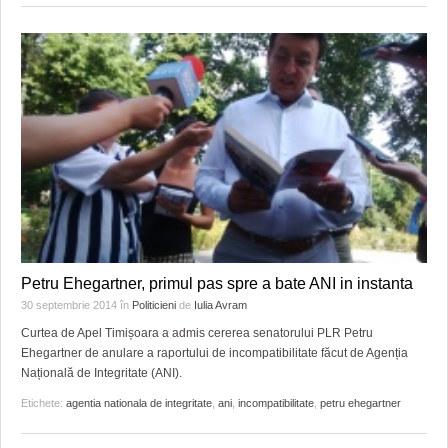
Petru Ehegartner, primul pas spre a bate ANI in instanta
30 septembrie 2014
în
Politicieni
de
Iulia Avram
Curtea de Apel Timișoara a admis cererea senatorului PLR Petru
Ehegartner de anulare a raportului de incompatibilitate făcut de Agenția
Națională de Integritate (ANI).
Etichete:
agentia nationala de integritate
,
ani
,
incompatibilitate
,
petru ehegartner