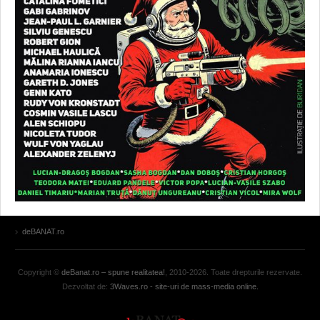
deBANAT.ro
Copyright ©
deBanat.ro – spune realitatea!
, 2010-2026. Toate drepturile rezervate.
Dezvoltat de:
3Waves.ro - site-uri de mass-media online.