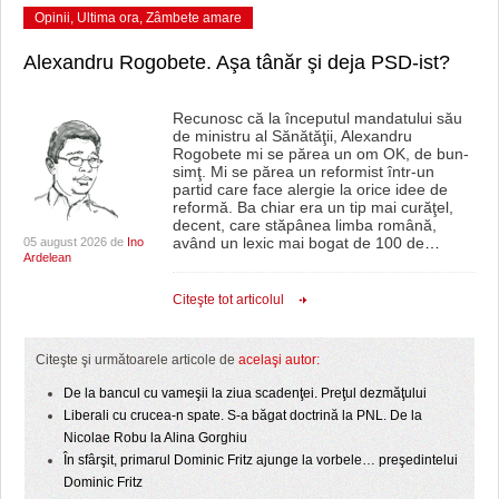
Opinii
,
Ultima ora
,
Zâmbete amare
Alexandru Rogobete. Aşa tânăr şi deja PSD-ist?
Recunosc că la începutul mandatului său
de ministru al Sănătăţii, Alexandru
Rogobete mi se părea un om OK, de bun-
simţ. Mi se părea un reformist într-un
partid care face alergie la orice idee de
reformă. Ba chiar era un tip mai curăţel,
decent, care stăpânea limba română,
având un lexic mai bogat de 100 de
…
05 august 2026 de
Ino
Ardelean
Citeşte tot articolul
Citeşte şi următoarele articole de
acelaşi autor:
De la bancul cu vameşii la ziua scadenţei. Preţul dezmăţului
Liberali cu crucea-n spate. S-a băgat doctrină la PNL. De la
Nicolae Robu la Alina Gorghiu
În sfârşit, primarul Dominic Fritz ajunge la vorbele… preşedintelui
Dominic Fritz