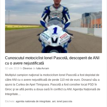
Cunoscutul motociclist Ionel Pascotă, descoperit de ANI
cu o avere nejustificată
02 iulie 2019
în
Diverse
de
Iulia Avram
Multiplul campion naţional la motociclism Ionel Pascotă a fost depistat de
către ANI cu o avere nejustificată de peste 110 mii de euro. Dosarul său a
ajuns la Curtea de Apel Timişoara. Pascotă a fost consilier local PSD în
Giroc şi se află pentru a doua oară în conflict cu ANI. Agenția Națională de
Integritate
…
Etichete:
agentia nationala de integritate
,
ani
,
ionel pascota