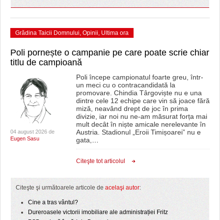
Grădina Taicii Domnului
,
Opinii
,
Ultima ora
Poli pornește o campanie pe care poate scrie chiar
titlu de campioană
Poli începe campionatul foarte greu, într-
un meci cu o contracandidată la
promovare. Chindia Târgoviște nu e una
dintre cele 12 echipe care vin să joace fără
miză, neavând drept de joc în prima
divizie, iar noi nu ne-am măsurat forța mai
mult decât în niște amicale nerelevante în
Austria. Stadionul „Eroii Timișoarei” nu e
04 august 2026 de
Eugen Sasu
gata,
…
Citeşte tot articolul
Citeşte şi următoarele articole de
acelaşi autor
:
Cine a tras vântul?
Dureroasele victorii imobiliare ale administrației Fritz