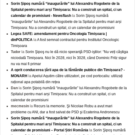
Sorin Şipoş numără “inaugurările” lui Alexandru Rogobete de la
Spitalul pentru mari arși Timișoara: Nu a construit un spital, ci un
calendar de promisiuni - Newsflash
la
Sorin Şipoş numără
“inaugurările” lui Alexandru Rogobete de la Spitalul pentru mari arși
Timișoara: Nu a construit un spital, ci un calendar de promisiuni
Legea SAFE: amendament pentru Oncologia Timișoara |
dinPOLITICA
la
A fost semnat contractul pentru Institutul Oncologic
Timișoara
Tudor
la
Sorin Şipoş nu le dă nicio speranţă PSD-iştilor: “Nu veți câștiga
niciodată Timișoara. Nici în 2028, nici în 3028, când Dominic Fritz sigur
nu va mai fi primar
A oprit conducerea țării apa de la fântânile publice din Timișoara? -
MONARH
la
Apelul Aqutim către utilizatori, pe cod portocaliu: utilizați
rațional apa potabilă din rețea
Dan
la
Sorin Şipoş numără “inaugurările” lui Alexandru Rogobete de la
Spitalul pentru mari arși Timișoara: Nu a construit un spital, ci un
calendar de promisiuni
mecmesin
la
Recurs la memorie. Şi Nicolae Robu a avut mari
probleme cu ANI, dar a fost salvat de PSD şi Ecaterina Andronescu
Sorin Şipoş numără “inaugurările” lui Alexandru Rogobete de la
Spitalul pentru mari arși Timișoara: Nu a construit un spital, ci un
calendar de promisiuni – Portal Știri România
la
Sorin Şipoş numără