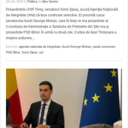
GRĂDINA TAICII DOMNULUI
CRONICĂ DE FILM
ACCIDENTE
08 iulie 2026
în
Politica
de
Alex Nestor
Preşedintele USR Timiş, senatorul Sorin Şipoş, acuză Agenţia Naţională
ZIARISTU’ DE TERASĂ
UNDE MERGEM
ANUNŢURI
de Integritate (ANI) că face controale selective. El prezintă cazul
senatorului Aurel-George Mohan, care în timp ce era președinte al
CU OIŞTEA-N KIERKEGAARD
FILME DOCUMENTARE
INFO SI UTILE
Consiliului de Administrație a Spitalului de Psihiatrie din Ștei era şi
președinte PSD Bihor. În urmă cu două zile, Curtea de Apel Timișoara a
FINANŢĂRI DE LA A LA Z
CLIPURI VIDEO
CULTURA
respins acțiunea
…
Etichete:
agentia nationala de integritate
,
Aurel-George Mohan
,
paula romocean
,
PE SURSE
JOCURI ONLINE
INVATAMANT
PSD Bihor
,
Sorin Sipos
,
usr
JUSTITIE
FILME DOCUMENTARE
CLIPURI VIDEO
JOCURI ONLINE
DIVERSE
FARMACII DIN TIMIŞOARA