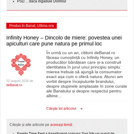
PSD… dacă îngăduie Domnul
Produs în Banat
,
Ultima ora
Infinity Honey – Dincolo de miere: povestea unei
apiculturi care pune natura pe primul loc
În urmă cu un an, cititorii deBanat.ro
făceau cunoștință cu Infinity Honey, un
producător bănățean care și-a construit
identitatea în jurul unui principiu simplu:
mierea trebuie să ajungă la consumator
exact așa cum o oferă natura. Atunci am
02 august 2026 de
vorbit despre începuturile brandului,
deBanat.ro
despre stupinele amplasate în zone curate
ale Banatului și despre respectul pentru
albine
…
Citeşte tot articolul
Citește și alte articole pe
aceeași temă
:
Family Time Fest a transformat comuna Șag într-un punct de