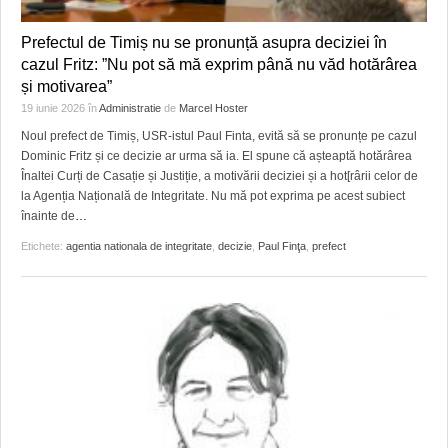
HARTA TIMIŞOAREI
Prefectul de Timiș nu se pronunță asupra deciziei în
LICEE, ŞCOLI ŞI GRĂDINIŢE DIN TIMIŞ
cazul Fritz: ”Nu pot să mă exprim până nu văd hotărârea
și motivarea”
PRIMĂRIILE DIN TIMIŞ
19 iunie 2026
în
Administratie
de
Marcel Hoster
SFATUL MEDICULUI
Noul prefect de Timiș, USR-istul Paul Finta, evită să se pronunțe pe cazul
Dominic Fritz și ce decizie ar urma să ia. El spune că așteaptă hotărârea
SFATURI JURIDICE
Înaltei Curți de Casație și Justiție, a motivării deciziei și a hot[rârii celor de
la Agenția Națională de Integritate. Nu mă pot exprima pe acest subiect
înainte de
…
Etichete:
agentia nationala de integritate
,
decizie
,
Paul Finţa
,
prefect