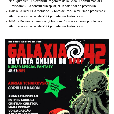
“inaugurările” lui Alexandru Rogobete de la Spitalul pentru mari arși
Timișoara: Nu a construit un spital, ci un calendar de promisiuni
Dan A.
la
Recurs la memorie. Şi Nicolae Robu a avut mari probleme cu
ANI, dar a fost salvat de PSD şi Ecaterina Andronescu
M.M.
la
Recurs la memorie. Şi Nicolae Robu a avut mari probleme cu
ANI, dar a fost salvat de PSD şi Ecaterina Andronescu