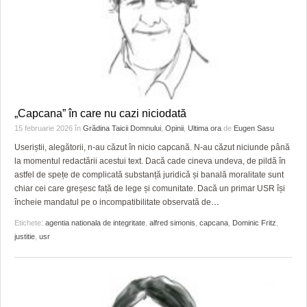
„Capcana” în care nu cazi niciodată
15 februarie 2026
în
Grădina Taicii Domnului
,
Opinii
,
Ultima ora
de
Eugen Sasu
Useriștii, alegătorii, n-au căzut în nicio capcană. N-au căzut niciunde până
la momentul redactării acestui text. Dacă cade cineva undeva, de pildă în
astfel de spețe de complicată substanță juridică și banală moralitate sunt
chiar cei care greșesc față de lege și comunitate. Dacă un primar USR își
încheie mandatul pe o incompatibilitate observată de
…
Etichete:
agentia nationala de integritate
,
alfred simonis
,
capcana
,
Dominic Fritz
,
justitie
,
usr