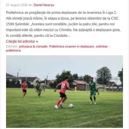
07 august 2026 de:
Daniel Neacșu
Politehnica se pregătește de prima deplasare de la revenirea în Liga 2.
Alb-violeții joacă mâine, în etapa a doua, pe terenul sibienilor de la CSC
1599 Șelimbăr. „Acestea sunt condițiile, jucăm la patru zile, pentru noi
important este să uităm meciul cu Chindia. Ne așteaptă o deplasare grea,
în condiții diferite, pentru că la Cisnădie...
Citeşte tot articolul
Etichete:
poli joaca la cisnadie
,
Politehnica examen in deplasare
,
selimbar -
politehnica