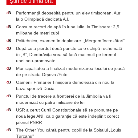
Știri de ultimă oră
Performanță deosebită pentru un elev timișorean. Aur
d
B
la o Olimpiadă dedicată A.I.
Consum record de apă în luna iulie, la Timișoara: 2,5
d
B
milioane de metri cubi
Politehnica, examen în deplasare: „Mergem încrezători”
d
B
După ce a pierdut două puncte cu o echipă rechemată
d
B
în „B”, Dumbrăvița vrea să facă mai mult pe terenul
unei nou-promovate
Municipalitatea a finalizat modernizarea locului de joacă
d
B
de pe strada Orșova /Foto
Oamenii Primăriei Timișoara demolează din nou la
d
B
baza sportivă Dacia
Punctul de trecere a frontierei de la Jimbolia va fi
d
B
modernizat cu patru milioane de lei
USR a cerut Curții Constituționale să se pronunțe pe
d
B
noua lege ANI, ca o garanție că este îndeplinit corect
jalonul PNRR
The Other You cântă pentru copiii de la Spitalul „Louis
d
B
Țurcanu”