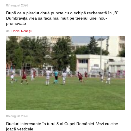
07 august 2026
După ce a pierdut două puncte cu o echipă rechemată în „B”,
Dumbrăvița vrea să facă mai mult pe terenul unei nou-
promovate
de:
Daniel Neacșu
06 august 2026
Dueluri interesante în turul 3 al Cupei României. Vezi cu cine
joacă vesticele