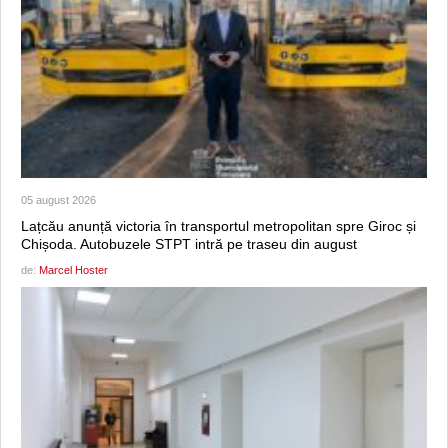
05 august 2026
Lațcău anunță victoria în transportul metropolitan spre Giroc și
Chișoda. Autobuzele STPT intră pe traseu din august
de:
Marcel Hoster