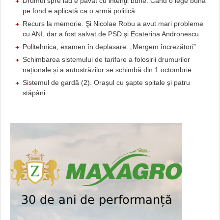
Drumul spre iad e pavat cu intenţii bune. Când o lege bună
pe fond e aplicată ca o armă politică
Recurs la memorie. Şi Nicolae Robu a avut mari probleme
cu ANI, dar a fost salvat de PSD şi Ecaterina Andronescu
Politehnica, examen în deplasare: „Mergem încrezători”
Schimbarea sistemului de tarifare a folosirii drumurilor
naționale și a autostrăzilor se schimbă din 1 octombrie
Sistemul de gardă (2). Orașul cu șapte spitale și patru
stăpâni