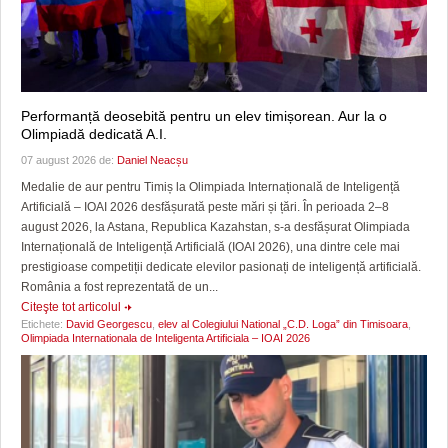
Performanță deosebită pentru un elev timișorean. Aur la o
Olimpiadă dedicată A.I.
07 august 2026 de:
Daniel Neacșu
Medalie de aur pentru Timiș la Olimpiada Internațională de Inteligență
Artificială – IOAI 2026 desfășurată peste mări și țări. În perioada 2–8
august 2026, la Astana, Republica Kazahstan, s-a desfășurat Olimpiada
Internațională de Inteligență Artificială (IOAI 2026), una dintre cele mai
prestigioase competiții dedicate elevilor pasionați de inteligență artificială.
România a fost reprezentată de un...
Citeşte tot articolul
Etichete:
David Georgescu
,
elev al Colegiului National „C.D. Loga” din Timisoara
,
Olimpiada Internationala de Inteligenta Artificiala – IOAI 2026