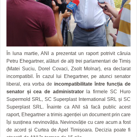
GRĂDINA TAICII DOMNULUI
CRONICĂ DE FILM
ACCIDENTE
ZIARISTU’ DE TERASĂ
UNDE MERGEM
ANUNŢURI
CU OIŞTEA-N KIERKEGAARD
FILME DOCUMENTARE
INFO SI UTILE
FINANŢĂRI DE LA A LA Z
CLIPURI VIDEO
CULTURA
PE SURSE
JOCURI ONLINE
INVATAMANT
În luna martie, ANI a prezentat un raport potrivit căruia
Petru Ehegartner, alături de alți trei parlamentari de Timiș
JUSTITIE
(Matei Suciu, Dorel Covaci, Zsolt Molnar), era declarat
incompatibil. În cazul lui Ehegartner, pe atunci senator
FILME DOCUMENTARE
liberal, era vorba de
incompatibilitate între funcția de
CLIPURI VIDEO
senator și cea de administrator
la firmele SC Huro
Supermold SRL, SC Superplast International SRL și SC
JOCURI ONLINE
Superplast SRL. Înainte ca ANI să facă public acest
DIVERSE
raport, Ehegartner a trimis agenției un document prin care
își susținea nevinovăția. Nevinovăție cu care acum a fost
FARMACII DIN TIMIŞOARA
de acord și Curtea de Apel Timișoara. Decizia poate fi