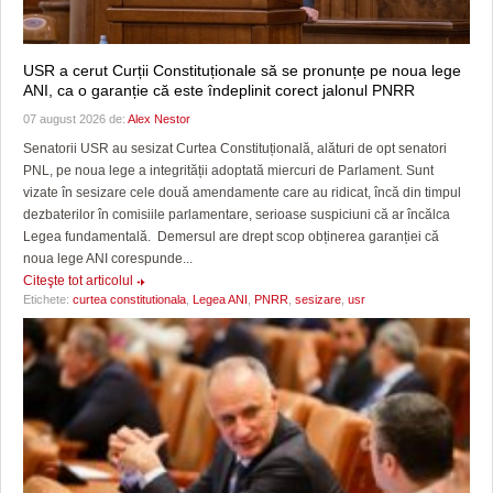
USR a cerut Curții Constituționale să se pronunțe pe noua lege
ANI, ca o garanție că este îndeplinit corect jalonul PNRR
07 august 2026 de:
Alex Nestor
Senatorii USR au sesizat Curtea Constituțională, alături de opt senatori
PNL, pe noua lege a integrității adoptată miercuri de Parlament. Sunt
vizate în sesizare cele două amendamente care au ridicat, încă din timpul
dezbaterilor în comisiile parlamentare, serioase suspiciuni că ar încălca
Legea fundamentală. Demersul are drept scop obținerea garanției că
noua lege ANI corespunde...
Citeşte tot articolul
Etichete:
curtea constitutionala
,
Legea ANI
,
PNRR
,
sesizare
,
usr