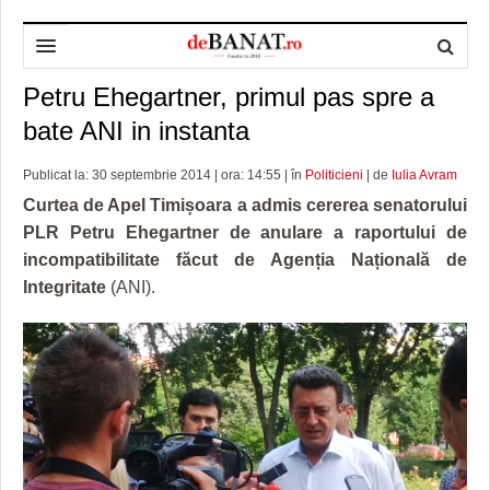
Petru Ehegartner, primul pas spre a
HOME
bate ANI in instanta
ADMINISTRAȚIE
DESPRE NOI
Publicat la: 30 septembrie 2014 | ora: 14:55 | în
Politicieni
| de
Iulia Avram
POLITICĂ
REDACȚIA DEBANAT
PRIMĂRIA TIMIŞOARA
Curtea de Apel Timișoara a admis cererea senatorului
SPORT
POLITICA DE COOKIES
CONSILIUL JUDEŢEAN TIMIŞ
POLITICA
PLR Petru Ehegartner de anulare a raportului de
incompatibilitate făcut de Agenția Națională de
OPINII
POLITICA DE CONFIDENȚIALITATE
PREFECTURA TIMIŞ
POLI TIMISOARA
Integritate
(ANI).
TIMP LIBER ȘI CULTURĂ
FOTBAL JUDETEAN
DOSARELE DEBANAT
ECONOMIC
ALTE SPORTURI
ETICA LUCIDITĂȚII ASISTATE
TIMP LIBER
SĂNĂTATE
JURNAL DE CAMPANIE
ULTRAMARIN VA RECOMANDA
AFACERI
MAI MULTE
ZÂMBETE AMARE
CULTURA