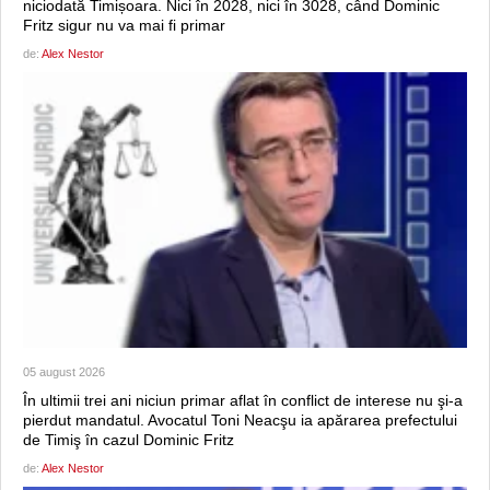
niciodată Timișoara. Nici în 2028, nici în 3028, când Dominic
Fritz sigur nu va mai fi primar
de:
Alex Nestor
05 august 2026
În ultimii trei ani niciun primar aflat în conflict de interese nu şi-a
pierdut mandatul. Avocatul Toni Neacşu ia apărarea prefectului
de Timiş în cazul Dominic Fritz
de:
Alex Nestor