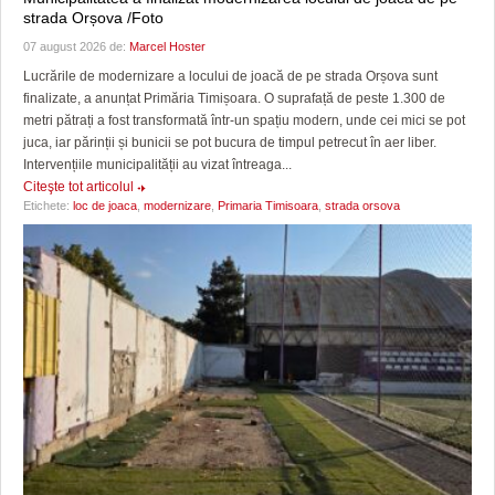
strada Orșova /Foto
07 august 2026 de:
Marcel Hoster
Lucrările de modernizare a locului de joacă de pe strada Orșova sunt
finalizate, a anunțat Primăria Timișoara. O suprafață de peste 1.300 de
metri pătrați a fost transformată într-un spațiu modern, unde cei mici se pot
juca, iar părinții și bunicii se pot bucura de timpul petrecut în aer liber.
Intervențiile municipalității au vizat întreaga...
Citeşte tot articolul
Etichete:
loc de joaca
,
modernizare
,
Primaria Timisoara
,
strada orsova