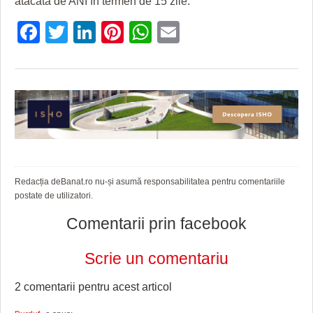
atacată de ANI în termen de 15 zile.
HARTA TIMIŞOAREI
Facebook
Twitter
LinkedIn
Pinterest
WhatsApp
Email
LICEE, ŞCOLI ŞI GRĂDINIŢE DIN TIMIŞ
PRIMĂRIILE DIN TIMIŞ
SFATUL MEDICULUI
SFATURI JURIDICE
Redacția deBanat.ro nu-și asumă responsabilitatea pentru comentariile
postate de utilizatori.
Comentarii prin facebook
Scrie un comentariu
2 comentarii pentru
acest articol