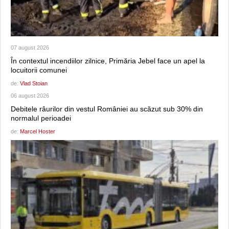
07 august 2026
În contextul incendiilor zilnice, Primăria Jebel face un apel la
locuitorii comunei
de:
Vlad Stoian
06 august 2026
Debitele râurilor din vestul României au scăzut sub 30% din
normalul perioadei
de:
Marcel Hoster