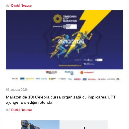
de:
Daniel Neacșu
06 august 2026
Maraton de 10! Celebra cursă organizată cu implicarea UPT
ajunge la o ediție rotundă
de:
Daniel Neacșu