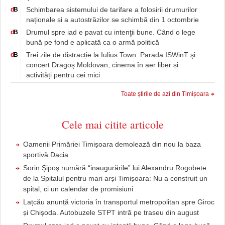
Schimbarea sistemului de tarifare a folosirii drumurilor
d
B
naționale și a autostrăzilor se schimbă din 1 octombrie
Drumul spre iad e pavat cu intenţii bune. Când o lege
d
B
bună pe fond e aplicată ca o armă politică
Trei zile de distracție la Iulius Town: Parada ISWinT şi
d
B
concert Dragoş Moldovan, cinema în aer liber și
activități pentru cei mici
Toate știrile de azi din Timișoara
Cele mai citite articole
Oamenii Primăriei Timișoara demolează din nou la baza
sportivă Dacia
Sorin Şipoş numără “inaugurările” lui Alexandru Rogobete
de la Spitalul pentru mari arși Timișoara: Nu a construit un
spital, ci un calendar de promisiuni
Lațcău anunță victoria în transportul metropolitan spre Giroc
și Chișoda. Autobuzele STPT intră pe traseu din august