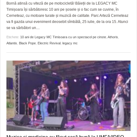
GRĂDINA TAICII DOMNULUI
CRONICĂ DE FILM
ACCIDENTE
Bornă atinsă cu viteză de pe motocicletă! Băieții de la LEGACY MC
Timișoara își sărbătoresc 10 ani pe șosele și o fac cum se cuvine, în
ZIARISTU’ DE TERASĂ
UNDE MERGEM
ANUNŢURI
Cerneteaz, cu motoare turate și muzică de calitate. Parc Arteză Cerneteaz
va fi gazda unui eveniment deosebit sîmbătă, 25 iulie, de la ora 15. Atunci
CU OIŞTEA-N KIERKEGAARD
FILME DOCUMENTARE
INFO SI UTILE
se va sărbători un
…
Etichete:
10 ani de Legacy MC Timisoara cu un spectacol pe cinste
,
Athoris
,
FINANŢĂRI DE LA A LA Z
CLIPURI VIDEO
CULTURA
Atlantis
,
Black Pope
,
Electric Revival
,
legacy mc
PE SURSE
JOCURI ONLINE
INVATAMANT
JUSTITIE
FILME DOCUMENTARE
CLIPURI VIDEO
JOCURI ONLINE
DIVERSE
FARMACII DIN TIMIŞOARA