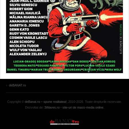
deBANAT.ro
Copyright ©
deBanat.ro – spune realitatea!
, 2010-2026. Toate drepturile rezervate.
Dezvoltat de:
3Waves.ro - site-uri de mass-media online.