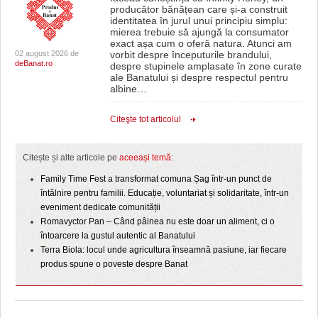
producător bănățean care și-a construit
identitatea în jurul unui principiu simplu:
mierea trebuie să ajungă la consumator
exact așa cum o oferă natura. Atunci am
02 august 2026 de
vorbit despre începuturile brandului,
deBanat.ro
despre stupinele amplasate în zone curate
ale Banatului și despre respectul pentru
albine
…
Citeşte tot articolul
Citește și alte articole pe
aceeași temă
:
Family Time Fest a transformat comuna Șag într-un punct de
întâlnire pentru familii. Educație, voluntariat și solidaritate, într-un
eveniment dedicate comunității
Romavyctor Pan – Când pâinea nu este doar un aliment, ci o
întoarcere la gustul autentic al Banatului
Terra Biola: locul unde agricultura înseamnă pasiune, iar fiecare
produs spune o poveste despre Banat