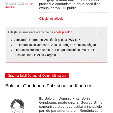
puşcăriile comuniste, a doua oară fiind
07 august 2026 de
Ino
Ardelean
expuşi oprobiului public,
…
Citeşte tot articolul
Citeşte şi următoarele articole de
acelaşi autor:
Alexandru Rogobete. Aşa tânăr şi deja PSD-ist?
De la bancul cu vameşii la ziua scadenţei. Preţul dezmăţului
Liberali cu crucea-n spate. S-a băgat doctrină la PNL. De la
Nicolae Robu la Alina Gorghiu
Grădina Taicii Domnului
,
Opinii
,
Ultima ora
Bolojan, Grindeanu, Fritz și noi pe lângă ei
Ilie Bolojan, Dominic Fritz, Sorin
Grindeanu, poate chiar și George Simion,
oamenii care conduc astăzi principalele
partide parlamentare din România sunt