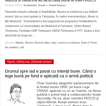
Muzica și medicina au făcut casă bună la UMF/VIDEO
HARTA TIMIŞOAREI
03 iunie 2026
în
Invatamant
,
Social
de
Daniel Neacșu
LICEE, ŞCOLI ŞI GRĂDINIŢE DIN TIMIŞ
Pasiunile trebuie cultivate și împărtășite. Muzica și medicina s-au întâlnit
recent, într-un mod aparte la Timișoara, în cadrul evenimentului „Music is
PRIMĂRIILE DIN TIMIŞ
My Medicine”. Evenimentul a fost organizat de programul TimMedfest în
colaborare cu Universitatea de Medicină și Farmacie „Victor Babeș”
SFATUL MEDICULUI
Timișoara, Fundația UMF Timișoara, EMSA Timișoara și FITT. Seara a fost
deschisă de trupa de
…
SFATURI JURIDICE
Etichete:
Atlantis
,
Electric Revival
,
Mary Jane
,
muzica si medicina
,
Rule of Three
,
tim medfest
,
umf
Opinii
,
Ultima ora
,
Zâmbete amare
Drumul spre iad e pavat cu intenţii bune. Când o
lege bună pe fond e aplicată ca o armă politică
Chiar înaintea alegerilor parlamentare de
la finalul anului 2000, pe baza Legii
CNSAS, apărute cu un an înainte, se făcea
publică o primă listă a colaboratorilor fostei
Securităţi. Pe ea, doar membrii PNŢCD şi
câţiva liberali. Aceşti oameni erau
“răstigniţi” a doua oară. Prima data în