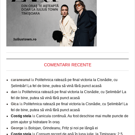
COMENTARII RECENTE
caraneanul
la
Politehnica ratează pe final victoria la Cisnădie, cu
Șelimbăr! La fel de bine, putea să vină fără punct acasă
dan
la
Politehnica ratează pe final victoria la Cisnădie, cu Șelimbăr! La
fel de bine, putea să vină fără punct acasă
Gica
la
Politehnica ratează pe final victoria la Cisnădie, cu Șelimbăr! La
fel de bine, putea să vină fără punct acasă
Costig stela
la
Canicula continuă. Au fost deschise mai multe puncte de
prim ajutor şi hidratare în oraș
George
la
Bolojan, Grindeanu, Fritz și noi pe lângă ei
Costig stela
la
Consum record de apă în luna iulie, la Timișoara: 2,5