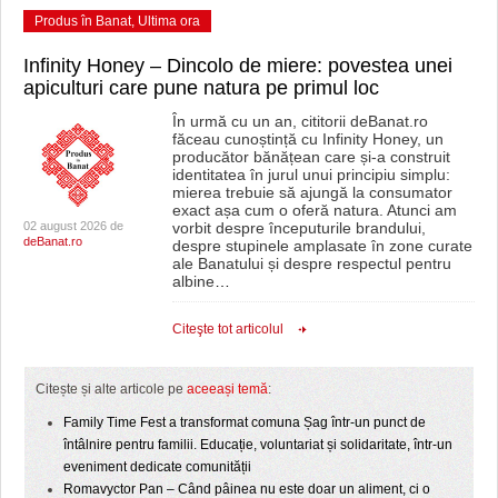
Produs în Banat
,
Ultima ora
Infinity Honey – Dincolo de miere: povestea unei
apiculturi care pune natura pe primul loc
În urmă cu un an, cititorii deBanat.ro
făceau cunoștință cu Infinity Honey, un
producător bănățean care și-a construit
identitatea în jurul unui principiu simplu:
mierea trebuie să ajungă la consumator
exact așa cum o oferă natura. Atunci am
02 august 2026 de
vorbit despre începuturile brandului,
deBanat.ro
despre stupinele amplasate în zone curate
ale Banatului și despre respectul pentru
albine
…
Citeşte tot articolul
Citește și alte articole pe
aceeași temă
:
Family Time Fest a transformat comuna Șag într-un punct de
întâlnire pentru familii. Educație, voluntariat și solidaritate, într-un
eveniment dedicate comunității
Romavyctor Pan – Când pâinea nu este doar un aliment, ci o