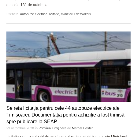
din cele 131 de autobuze
…
Etichete:
autobuze electrice
,
licitatie
,
ministerul dezvoltarii
Se reia licitația pentru cele 44 autobuze electrice ale
Timișoarei. Documentația pentru achiziție a fost trimisă
spre publicare la SEAP
29 octombrie 2020
în
Primăria Timişoara
de
Marcel Hoster
Licitația pentru cele 44 de autobuze electrice achiziționate prin Ministerul