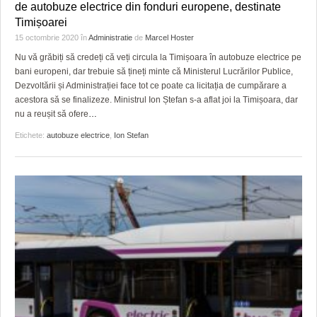
de autobuze electrice din fonduri europene, destinate
Timișoarei
15 octombrie 2020
în
Administratie
de
Marcel Hoster
Nu vă grăbiți să credeți că veți circula la Timișoara în autobuze electrice pe
bani europeni, dar trebuie să țineți minte că Ministerul Lucrărilor Publice,
Dezvoltării și Administrației face tot ce poate ca licitația de cumpărare a
acestora să se finalizeze. Ministrul Ion Ștefan s-a aflat joi la Timișoara, dar
nu a reușit să ofere
…
Etichete:
autobuze electrice
,
Ion Stefan