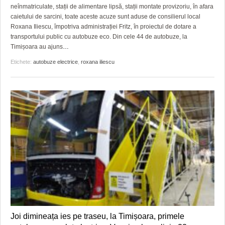
neînmatriculate, stații de alimentare lipsă, stații montate provizoriu, în afara
caietului de sarcini, toate aceste acuze sunt aduse de consilierul local
Roxana Iliescu, împotriva administrației Fritz, în proiectul de dotare a
transportului public cu autobuze eco. Din cele 44 de autobuze, la
Timișoara au ajuns
…
Etichete:
autobuze electrice
,
roxana iliescu
Joi dimineața ies pe traseu, la Timișoara, primele