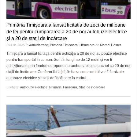
Primăria Timișoara a lansat licitația de zeci de milioane
de lei pentru cumpărarea a 20 de noi autobuze electrice
și a 20 de stații de încărcare
29 iulie 2025
în
Administratie
,
Primăria Timişoara
,
Ultima ora
de
Marcel Hoster
Timișoara a lansat licitația pentru achiziția a 20 de noi autobuze electrice
pentru transportul în comun. Sunt în lungime de 12 metri și vor fi
achiziționate prin fonduri europene nerambursabile, la pachet cu 20 de noi
stații de încărcare. Conform licitației, în baza contractului vor fi furnizate
autobuze electrice și stații de încărcare în cadrul
…
Etichete:
autobuze electrice
,
Primaria Timisoara
,
Statî de incarcare