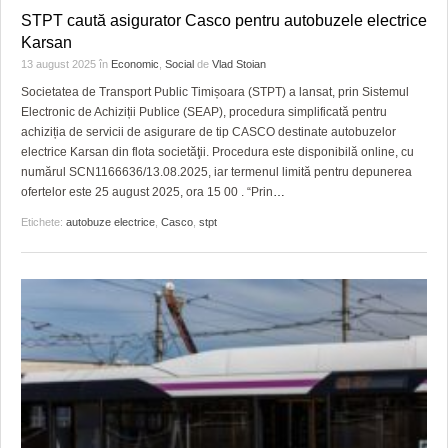
STPT caută asigurator Casco pentru autobuzele electrice
Karsan
13 august 2025
în
Economic
,
Social
de
Vlad Stoian
Societatea de Transport Public Timișoara (STPT) a lansat, prin Sistemul
Electronic de Achiziții Publice (SEAP), procedura simplificată pentru
achiziția de servicii de asigurare de tip CASCO destinate autobuzelor
electrice Karsan din flota societăţii. Procedura este disponibilă online, cu
numărul SCN1166636/13.08.2025, iar termenul limită pentru depunerea
ofertelor este 25 august 2025, ora 15 00 . “Prin
…
Etichete:
autobuze electrice
,
Casco
,
stpt