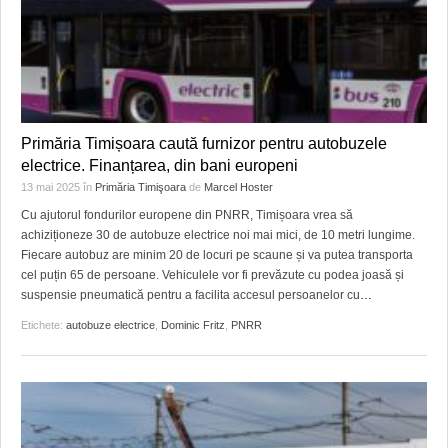
Primăria Timișoara caută furnizor pentru autobuzele
electrice. Finanțarea, din bani europeni
13 mai 2025
în
Primăria Timişoara
de
Marcel Hoster
Cu ajutorul fondurilor europene din PNRR, Timișoara vrea să
achiziționeze 30 de autobuze electrice noi mai mici, de 10 metri lungime.
Fiecare autobuz are minim 20 de locuri pe scaune și va putea transporta
cel puțin 65 de persoane. Vehiculele vor fi prevăzute cu podea joasă și
suspensie pneumatică pentru a facilita accesul persoanelor cu
…
Etichete:
autobuze electrice
,
Dominic Fritz
,
PNRR