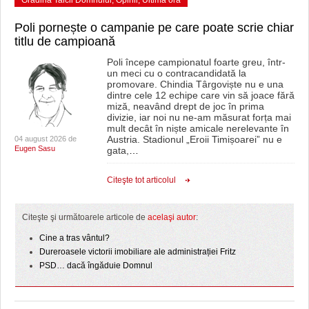
Grădina Taicii Domnului
,
Opinii
,
Ultima ora
Poli pornește o campanie pe care poate scrie chiar
titlu de campioană
Poli începe campionatul foarte greu, într-
un meci cu o contracandidată la
promovare. Chindia Târgoviște nu e una
dintre cele 12 echipe care vin să joace fără
miză, neavând drept de joc în prima
divizie, iar noi nu ne-am măsurat forța mai
mult decât în niște amicale nerelevante în
Austria. Stadionul „Eroii Timișoarei” nu e
04 august 2026 de
Eugen Sasu
gata,
…
Citeşte tot articolul
Citeşte şi următoarele articole de
acelaşi autor
:
Cine a tras vântul?
Dureroasele victorii imobiliare ale administrației Fritz
PSD… dacă îngăduie Domnul