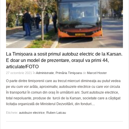
La Timișoara a sosit primul autobuz electric de la Karsan.
E doar un model de prezentare, orașul va primi 44,
articulate/FOTO
27 octombrie 2021
în
Administratie
,
Primăria Timişoara
de
Marcel Hoster
O parte dintre timișorenii care au trecut miercuri dimineața au putut vedea
pe viu cum vor arăta, aproximativ, autobuzele electrice cu care vor circula
în transportul în comun din oraș în următorii ani. Sunt autobuze electrice,
total nepoluante, produse de turcii de la Karsan, societate care a câștigat
licitația organizată de Ministerul Dezvoltării, din fonduri
…
Etichete:
autobuze electrice
,
Ruben Latcau