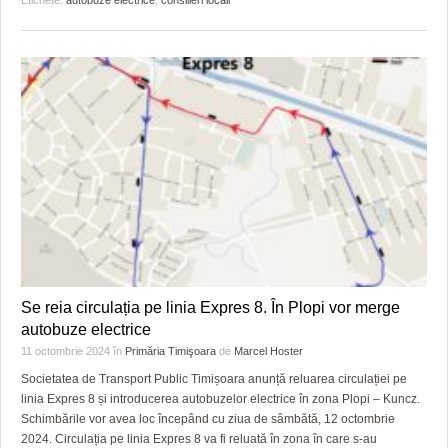
Etichete:
autobuze electrice
,
consilieri locali
Se reia circulația pe linia Expres 8. În Plopi vor merge
autobuze electrice
11 octombrie 2024
în
Primăria Timişoara
de
Marcel Hoster
Societatea de Transport Public Timișoara anunță reluarea circulației pe
linia Expres 8 și introducerea autobuzelor electrice în zona Plopi – Kuncz.
Schimbările vor avea loc începând cu ziua de sâmbătă, 12 octombrie
2024. Circulația pe linia Expres 8 va fi reluată în zona în care s-au