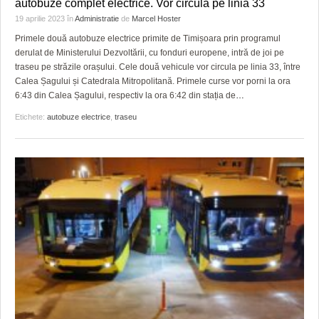
autobuze complet electrice. Vor circula pe linia 33
19 aprilie 2023
în
Administratie
de
Marcel Hoster
Primele două autobuze electrice primite de Timișoara prin programul
derulat de Ministerului Dezvoltării, cu fonduri europene, intră de joi pe
traseu pe străzile orașului. Cele două vehicule vor circula pe linia 33, între
Calea Șagului și Catedrala Mitropolitană. Primele curse vor porni la ora
6:43 din Calea Șagului, respectiv la ora 6:42 din stația de
…
Etichete:
autobuze electrice
,
traseu