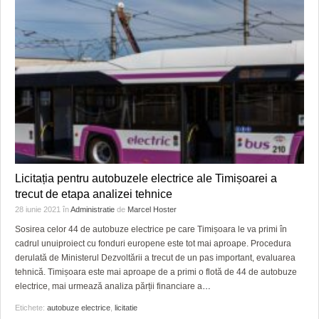
Licitația pentru autobuzele electrice ale Timișoarei a
trecut de etapa analizei tehnice
28 iunie 2021
în
Administratie
de
Marcel Hoster
Sosirea celor 44 de autobuze electrice pe care Timișoara le va primi în
cadrul unuiproiect cu fonduri europene este tot mai aproape. Procedura
derulată de Ministerul Dezvoltării a trecut de un pas important, evaluarea
tehnică. Timișoara este mai aproape de a primi o flotă de 44 de autobuze
electrice, mai urmează analiza părții financiare a
…
Etichete:
autobuze electrice
,
licitatie