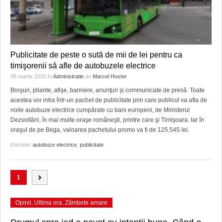
Publicitate de peste o sută de mii de lei pentru ca
timişorenii să afle de autobuzele electrice
08 martie 2020
în
Administratie
de
Marcel Hoster
Broşuri, pliante, afişe, bannere, anunţuri şi communicate de presă. Toate
acestea vor intra într-un pachet de publicitate prin care publicul va afla de
noile autobuze electrice cumpărate cu bani europeni, de Ministerul
Dezvoltării, în mai multe oraşe româneşti, printre care şi Timişoara. Iar în
oraşul de pe Bega, valoarea pachetului promo va fi de 125.545 lei.
Etichete:
autobuze electrice
,
publicitate
1
Opinii
,
Ultima ora
,
Zâmbete amare