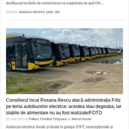
desfășurat lucrările de modernizare la magistrala de apă DN
…
Etichete:
autobuze electrice
,
plopi
,
stpt
Consilierul local Roxana Iliescu atacă administrația Fritz
pe tema autobuzelor electrice: acestea stau degeaba, iar
stațiile de alimentare nu au fost realizate/FOTO
27 iunie 2023
în
Politica
,
Primăria Timişoara
de
Marcel Hoster
Autobuze electrice livrate și lăsate în garajul STPT, nerecepționate și