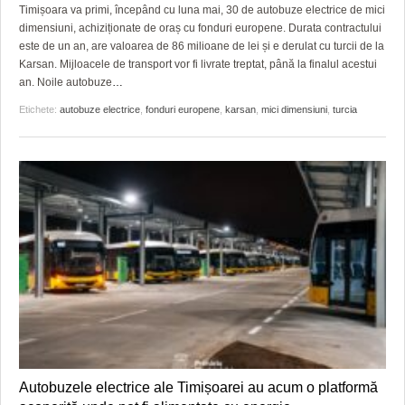
GRĂDINA TAICII DOMNULUI
CRONICĂ DE FILM
ACCIDENTE
Timișoara va primi, începând cu luna mai, 30 de autobuze electrice de mici
dimensiuni, achiziționate de oraș cu fonduri europene. Durata contractului
ZIARISTU’ DE TERASĂ
UNDE MERGEM
ANUNŢURI
este de un an, are valoarea de 86 milioane de lei și e derulat cu turcii de la
Karsan. Mijloacele de transport vor fi livrate treptat, până la finalul acestui
CU OIŞTEA-N KIERKEGAARD
FILME DOCUMENTARE
INFO SI UTILE
an. Noile autobuze
…
Etichete:
autobuze electrice
,
fonduri europene
,
karsan
,
mici dimensiuni
,
turcia
FINANŢĂRI DE LA A LA Z
CLIPURI VIDEO
CULTURA
PE SURSE
JOCURI ONLINE
INVATAMANT
JUSTITIE
FILME DOCUMENTARE
CLIPURI VIDEO
JOCURI ONLINE
DIVERSE
FARMACII DIN TIMIŞOARA
Autobuzele electrice ale Timișoarei au acum o platformă