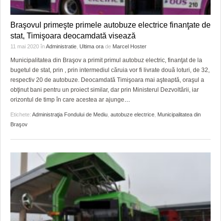
Braşovul primeşte primele autobuze electrice finanţate de
stat, Timişoara deocamdată visează
11 mai 2020
în
Administratie
,
Ultima ora
de
Marcel Hoster
Municipalitatea din Braşov a primit primul autobuz electric, finanţat de la
bugetul de stat, prin , prin intermediul căruia vor fi livrate două loturi, de 32,
respectiv 20 de autobuze. Deocamdată Timişoara mai aşteaptă, oraşul a
obţinut bani pentru un proiect similar, dar prin Ministerul Dezvoltării, iar
orizontul de timp în care acestea ar ajunge
…
Etichete:
Administraţia Fondului de Mediu
,
autobuze electrice
,
Municipalitatea din
Braşov