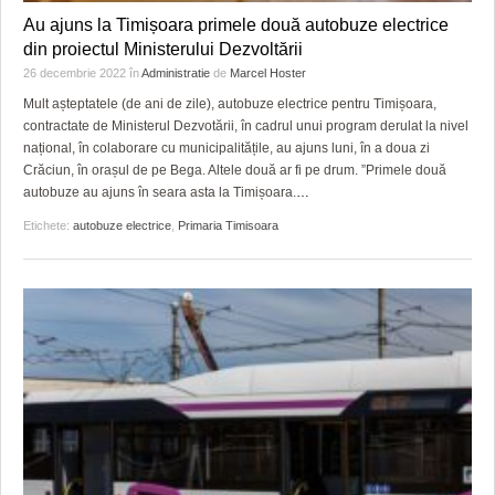
Au ajuns la Timișoara primele două autobuze electrice
din proiectul Ministerului Dezvoltării
26 decembrie 2022
în
Administratie
de
Marcel Hoster
Mult așteptatele (de ani de zile), autobuze electrice pentru Timișoara,
contractate de Ministerul Dezvotării, în cadrul unui program derulat la nivel
național, în colaborare cu municipalitățile, au ajuns luni, în a doua zi
Crăciun, în orașul de pe Bega. Altele două ar fi pe drum. ”Primele două
autobuze au ajuns în seara asta la Timișoara.
…
Etichete:
autobuze electrice
,
Primaria Timisoara