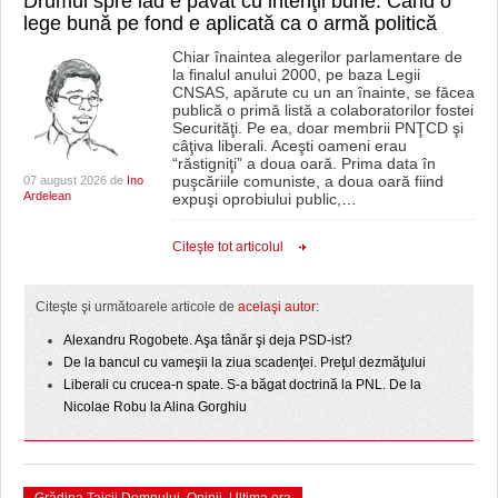
Drumul spre iad e pavat cu intenţii bune. Când o
lege bună pe fond e aplicată ca o armă politică
Chiar înaintea alegerilor parlamentare de
la finalul anului 2000, pe baza Legii
CNSAS, apărute cu un an înainte, se făcea
publică o primă listă a colaboratorilor fostei
Securităţi. Pe ea, doar membrii PNŢCD şi
câţiva liberali. Aceşti oameni erau
“răstigniţi” a doua oară. Prima data în
puşcăriile comuniste, a doua oară fiind
07 august 2026 de
Ino
Ardelean
expuşi oprobiului public,
…
Citeşte tot articolul
Citeşte şi următoarele articole de
acelaşi autor:
Alexandru Rogobete. Aşa tânăr şi deja PSD-ist?
De la bancul cu vameşii la ziua scadenţei. Preţul dezmăţului
Liberali cu crucea-n spate. S-a băgat doctrină la PNL. De la
Nicolae Robu la Alina Gorghiu