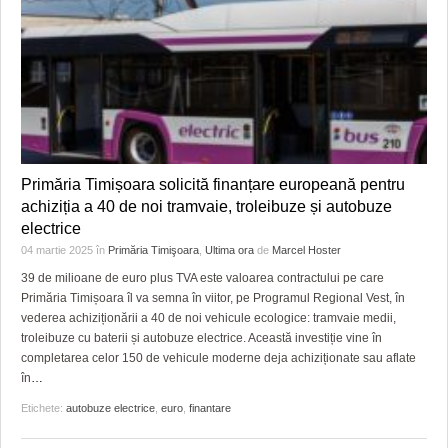
Primăria Timișoara solicită finanțare europeană pentru
achiziția a 40 de noi tramvaie, troleibuze și autobuze
electrice
04 martie 2025
în
Primăria Timişoara
,
Ultima ora
de
Marcel Hoster
39 de milioane de euro plus TVA este valoarea contractului pe care
Primăria Timișoara îl va semna în viitor, pe Programul Regional Vest, în
vederea achiziționării a 40 de noi vehicule ecologice: tramvaie medii,
troleibuze cu baterii și autobuze electrice. Această investiție vine în
completarea celor 150 de vehicule moderne deja achiziționate sau aflate
în
…
Etichete:
autobuze electrice
,
euro
,
finantare