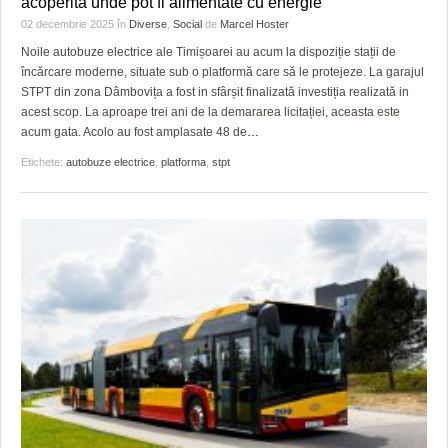
acoperită unde pot fi alimentate cu energie
HARTA TIMIŞOAREI
02 decembrie 2025
în
Diverse
,
Social
de
Marcel Hoster
LICEE, ŞCOLI ŞI GRĂDINIŢE DIN TIMIŞ
Noile autobuze electrice ale Timișoarei au acum la dispoziție stații de
încărcare moderne, situate sub o platformă care să le protejeze. La garajul
PRIMĂRIILE DIN TIMIŞ
STPT din zona Dâmbovița a fost in sfârșit finalizată investiția realizată in
acest scop. La aproape trei ani de la demararea licitației, aceasta este
SFATUL MEDICULUI
acum gata. Acolo au fost amplasate 48 de
…
Etichete:
autobuze electrice
,
platforma
,
stpt
SFATURI JURIDICE