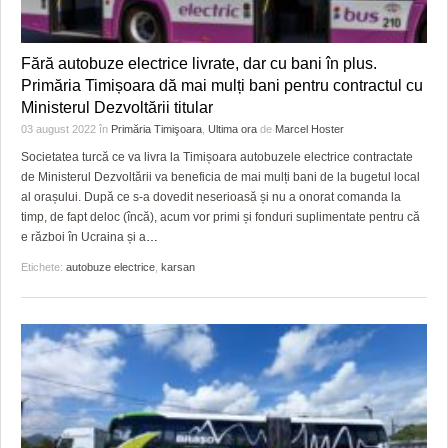
Fără autobuze electrice livrate, dar cu bani în plus.
Primăria Timișoara dă mai mulți bani pentru contractul cu
Ministerul Dezvoltării titular
03 august 2022
în
Primăria Timişoara
,
Ultima ora
de
Marcel Hoster
Societatea turcă ce va livra la Timișoara autobuzele electrice contractate
de Ministerul Dezvoltării va beneficia de mai mulți bani de la bugetul local
al orașului. După ce s-a dovedit neserioasă și nu a onorat comanda la
timp, de fapt deloc (încă), acum vor primi și fonduri suplimentate pentru că
e război în Ucraina și a
…
Etichete:
autobuze electrice
,
karsan