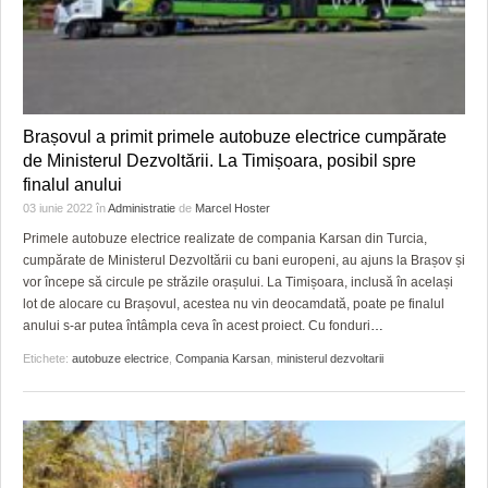
Brașovul a primit primele autobuze electrice cumpărate
de Ministerul Dezvoltării. La Timișoara, posibil spre
finalul anului
03 iunie 2022
în
Administratie
de
Marcel Hoster
Primele autobuze electrice realizate de compania Karsan din Turcia,
cumpărate de Ministerul Dezvoltării cu bani europeni, au ajuns la Brașov și
vor începe să circule pe străzile orașului. La Timișoara, inclusă în același
lot de alocare cu Brașovul, acestea nu vin deocamdată, poate pe finalul
anului s-ar putea întâmpla ceva în acest proiect. Cu fonduri
…
Etichete:
autobuze electrice
,
Compania Karsan
,
ministerul dezvoltarii