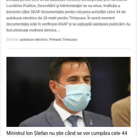
Lucrărilor Publice, Dezvoltării şi Administraţiei se va relua. Instituția a
transmis către SEAP documentația pentru reluarea achiziției celor 44 de
autobuze electrice de 18 metri pentru Timișoara. În acest moment
documentația este în verificare ANAP și se așteaptă validarea publicării. Au
fost eliminate motivele tehnice
…
Etichete:
autobuze electrice
,
Primaria Timisoara
Ministrul Ion Ștefan nu știe când se vor cumpăra cele 44