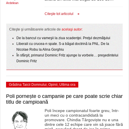
Ardelean
Citeşte tot articolul
Citeşte şi următoarele articole de
acelaşi autor:
De la bancul cu vameşii la ziua scadenţei. Preţul dezmăţului
Liberali cu crucea-n spate. S-a băgat doctrină la PNL. De la
Nicolae Robu la Alina Gorghiu
În sfârşit, primarul Dominic Fritz ajunge la vorbele… preşedintelui
Dominic Fritz
Grădina Taicii Domnului
,
Opinii
,
Ultima ora
Poli pornește o campanie pe care poate scrie chiar
titlu de campioană
Poli începe campionatul foarte greu, într-
un meci cu o contracandidată la
promovare. Chindia Târgoviște nu e una
dintre cele 12 echipe care vin să joace fără