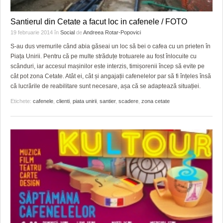
Santierul din Cetate a facut loc in cafenele / FOTO
19 februarie 2014
în
Social
de
Andreea Rotar-Popovici
S-au dus vremurile când abia găseai un loc să bei o cafea cu un prieten în
Piața Unirii. Pentru că pe multe străduțe trotuarele au fost înlocuite cu
scânduri, iar accesul mașinilor este interzis, timișorenii încep să evite pe
cât pot zona Cetate. Atât ei, cât și angajații cafenelelor par să fi înțeles însă
că lucrările de reabilitare sunt necesare, așa că se adaptează situației.
Etichete:
cafenele
,
clienti
,
piata unirii
,
santier
,
scadere
,
zona cetate