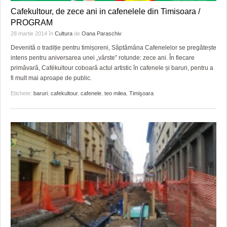
Cafekultour, de zece ani in cafenelele din Timisoara /
PROGRAM
28 martie 2014
în
Cultura
de
Oana Paraschiv
Devenită o tradiție pentru timișoreni, Săptămâna Cafenelelor se pregătește
intens pentru aniversarea unei „vârste” rotunde: zece ani. În fiecare
primăvară, Cafékultour coboară actul artistic în cafenele și baruri, pentru a
fi mult mai aproape de public.
Etichete:
baruri
,
cafekultour
,
cafenele
,
teo milea
,
Timişoara