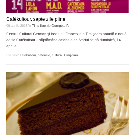
Cafékultour, sapte zile pline
09 aprilie 2013
în
Timp liber
de
Georgeta P.
Centrul Cultural German şi Institutul Francez din Timişoara anunță o nouă
ediție Cafékultour – săptămâna cafenelelor. Startul se dă duminică, 14
aprilie.
Etichete:
cafekultour
,
cafenele
,
cultura
,
Timişoara