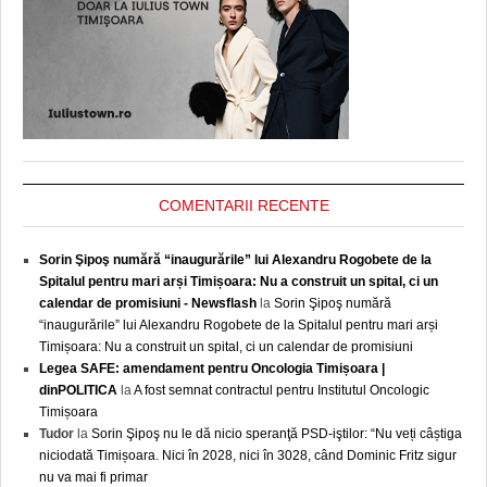
COMENTARII RECENTE
Sorin Şipoş numără “inaugurările” lui Alexandru Rogobete de la
Spitalul pentru mari arși Timișoara: Nu a construit un spital, ci un
calendar de promisiuni - Newsflash
la
Sorin Şipoş numără
“inaugurările” lui Alexandru Rogobete de la Spitalul pentru mari arși
Timișoara: Nu a construit un spital, ci un calendar de promisiuni
Legea SAFE: amendament pentru Oncologia Timișoara |
dinPOLITICA
la
A fost semnat contractul pentru Institutul Oncologic
Timișoara
Tudor
la
Sorin Şipoş nu le dă nicio speranţă PSD-iştilor: “Nu veți câștiga
niciodată Timișoara. Nici în 2028, nici în 3028, când Dominic Fritz sigur
nu va mai fi primar