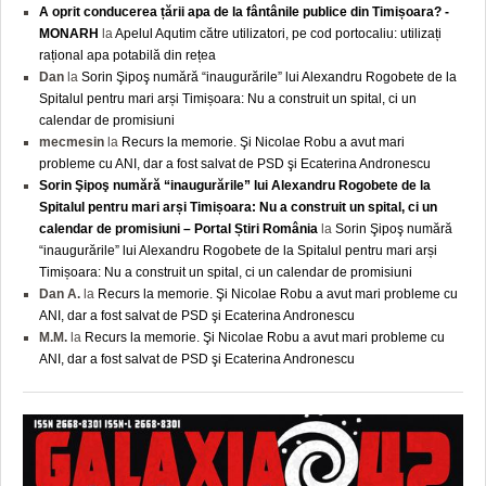
A oprit conducerea țării apa de la fântânile publice din Timișoara? -
MONARH
la
Apelul Aqutim către utilizatori, pe cod portocaliu: utilizați
rațional apa potabilă din rețea
Dan
la
Sorin Şipoş numără “inaugurările” lui Alexandru Rogobete de la
Spitalul pentru mari arși Timișoara: Nu a construit un spital, ci un
calendar de promisiuni
mecmesin
la
Recurs la memorie. Şi Nicolae Robu a avut mari
probleme cu ANI, dar a fost salvat de PSD şi Ecaterina Andronescu
Sorin Şipoş numără “inaugurările” lui Alexandru Rogobete de la
Spitalul pentru mari arși Timișoara: Nu a construit un spital, ci un
calendar de promisiuni – Portal Știri România
la
Sorin Şipoş numără
“inaugurările” lui Alexandru Rogobete de la Spitalul pentru mari arși
Timișoara: Nu a construit un spital, ci un calendar de promisiuni
Dan A.
la
Recurs la memorie. Şi Nicolae Robu a avut mari probleme cu
ANI, dar a fost salvat de PSD şi Ecaterina Andronescu
M.M.
la
Recurs la memorie. Şi Nicolae Robu a avut mari probleme cu
ANI, dar a fost salvat de PSD şi Ecaterina Andronescu