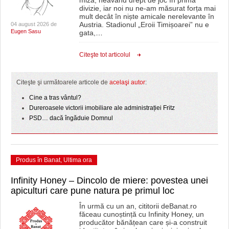
miză, neavând drept de joc în prima
divizie, iar noi nu ne-am măsurat forța mai
mult decât în niște amicale nerelevante în
Austria. Stadionul „Eroii Timișoarei” nu e
04 august 2026 de
Eugen Sasu
gata,
…
Citeşte tot articolul
Citeşte şi următoarele articole de
acelaşi autor
:
Cine a tras vântul?
Dureroasele victorii imobiliare ale administrației Fritz
PSD… dacă îngăduie Domnul
Produs în Banat
,
Ultima ora
Infinity Honey – Dincolo de miere: povestea unei
apiculturi care pune natura pe primul loc
În urmă cu un an, cititorii deBanat.ro
făceau cunoștință cu Infinity Honey, un
producător bănățean care și-a construit