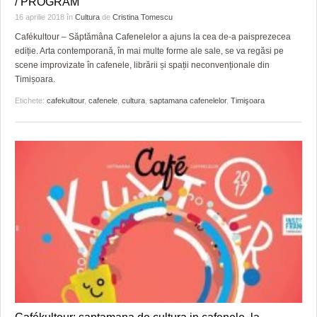
/ PROGRAM
HARTA TIMIŞOAREI
16 aprilie 2018
în
Cultura
de
Cristina Tomescu
LICEE, ŞCOLI ŞI GRĂDINIŢE DIN TIMIŞ
Cafékultour – Săptămâna Cafenelelor a ajuns la cea de-a paisprezecea
ediție. Arta contemporană, în mai multe forme ale sale, se va regăsi pe
PRIMĂRIILE DIN TIMIŞ
scene improvizate în cafenele, librării și spații neconvenționale din
Timișoara.
SFATUL MEDICULUI
Etichete:
cafekultour
,
cafenele
,
cultura
,
saptamana cafenelelor
,
Timişoara
SFATURI JURIDICE