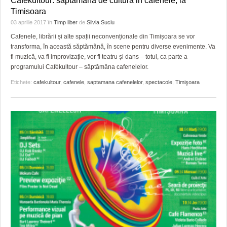
Cafékultour: saptamana de cultura in cafenele, la
Timisoara
03 aprilie 2017
în
Timp liber
de
Silvia Suciu
Cafenele, librării și alte spații neconvenționale din Timișoara se vor
transforma, în această săptămână, în scene pentru diverse evenimente. Va
fi muzică, va fi improvizație, vor fi teatru și dans – totul, ca parte a
programului Cafékultour – săptămâna cafenelelor.
Etichete:
cafekultour
,
cafenele
,
saptamana cafenelelor
,
spectacole
,
Timişoara