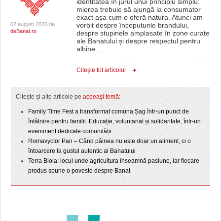
identitatea în jurul unui principiu simplu:
mierea trebuie să ajungă la consumator
exact așa cum o oferă natura. Atunci am
02 august 2026 de
vorbit despre începuturile brandului,
deBanat.ro
despre stupinele amplasate în zone curate
ale Banatului și despre respectul pentru
albine
…
Citeşte tot articolul
Citește și alte articole pe
aceeași temă
:
Family Time Fest a transformat comuna Șag într-un punct de
întâlnire pentru familii. Educație, voluntariat și solidaritate, într-un
eveniment dedicate comunității
Romavyctor Pan – Când pâinea nu este doar un aliment, ci o
întoarcere la gustul autentic al Banatului
Terra Biola: locul unde agricultura înseamnă pasiune, iar fiecare
produs spune o poveste despre Banat