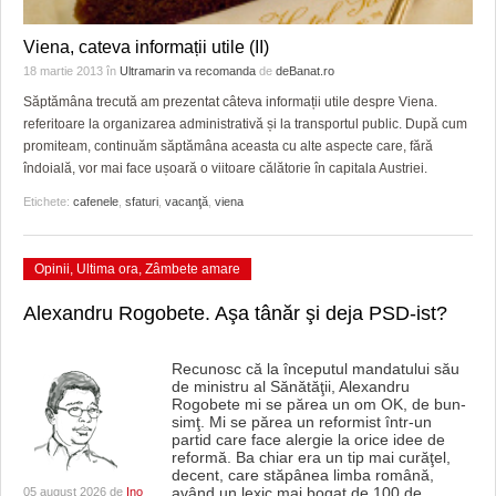
Viena, cateva informații utile (II)
18 martie 2013
în
Ultramarin va recomanda
de
deBanat.ro
Săptămâna trecută am prezentat câteva informații utile despre Viena.
referitoare la organizarea administrativă și la transportul public. După cum
promiteam, continuăm săptămâna aceasta cu alte aspecte care, fără
îndoială, vor mai face ușoară o viitoare călătorie în capitala Austriei.
Etichete:
cafenele
,
sfaturi
,
vacanţă
,
viena
Opinii
,
Ultima ora
,
Zâmbete amare
Alexandru Rogobete. Aşa tânăr şi deja PSD-ist?
Recunosc că la începutul mandatului său
de ministru al Sănătăţii, Alexandru
Rogobete mi se părea un om OK, de bun-
simţ. Mi se părea un reformist într-un
partid care face alergie la orice idee de
reformă. Ba chiar era un tip mai curăţel,
decent, care stăpânea limba română,
având un lexic mai bogat de 100 de
…
05 august 2026 de
Ino