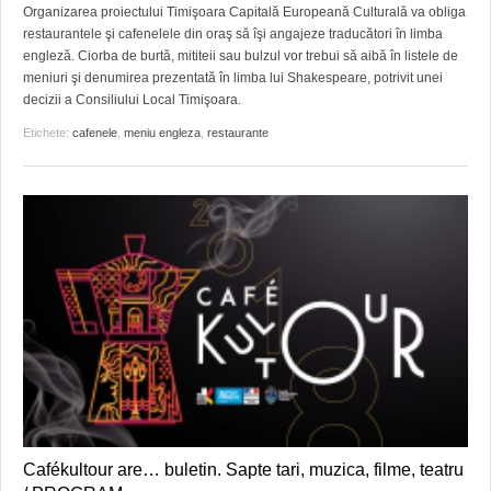
GRĂDINA TAICII DOMNULUI
CRONICĂ DE FILM
ACCIDENTE
Organizarea proiectului Timişoara Capitală Europeană Culturală va obliga
restaurantele şi cafenelele din oraş să îşi angajeze traducători în limba
ZIARISTU’ DE TERASĂ
UNDE MERGEM
ANUNŢURI
engleză. Ciorba de burtă, mititeii sau bulzul vor trebui să aibă în listele de
meniuri şi denumirea prezentată în limba lui Shakespeare, potrivit unei
CU OIŞTEA-N KIERKEGAARD
FILME DOCUMENTARE
INFO SI UTILE
decizii a Consiliului Local Timişoara.
Etichete:
cafenele
,
meniu engleza
,
restaurante
FINANŢĂRI DE LA A LA Z
CLIPURI VIDEO
CULTURA
PE SURSE
JOCURI ONLINE
INVATAMANT
JUSTITIE
FILME DOCUMENTARE
CLIPURI VIDEO
JOCURI ONLINE
DIVERSE
FARMACII DIN TIMIŞOARA
Cafékultour are… buletin. Sapte tari, muzica, filme, teatru