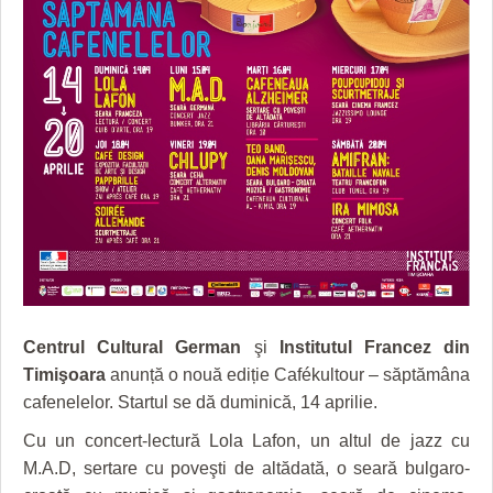
GRĂDINA TAICII DOMNULUI
CRONICĂ DE FILM
ACCIDENTE
ZIARISTU’ DE TERASĂ
UNDE MERGEM
ANUNŢURI
CU OIŞTEA-N KIERKEGAARD
FILME DOCUMENTARE
INFO SI UTILE
FINANŢĂRI DE LA A LA Z
CLIPURI VIDEO
CULTURA
PE SURSE
JOCURI ONLINE
INVATAMANT
JUSTITIE
FILME DOCUMENTARE
CLIPURI VIDEO
Centrul Cultural German
şi
Institutul Francez din
JOCURI ONLINE
Timişoara
anunță o nouă ediție Cafékultour – săptămâna
cafenelelor. Startul se dă duminică, 14 aprilie.
DIVERSE
Cu un concert-lectură Lola Lafon, un altul de jazz cu
FARMACII DIN TIMIŞOARA
M.A.D, sertare cu poveşti de altădată, o seară bulgaro-