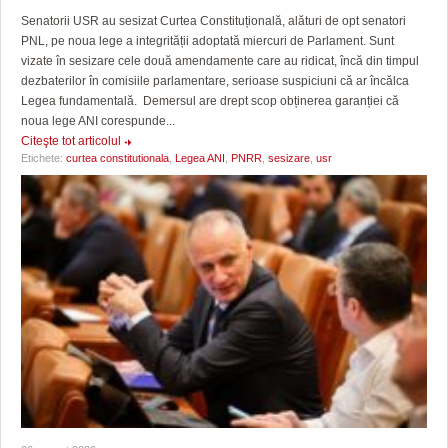
Senatorii USR au sesizat Curtea Constituțională, alături de opt senatori
PNL, pe noua lege a integrității adoptată miercuri de Parlament. Sunt
vizate în sesizare cele două amendamente care au ridicat, încă din timpul
dezbaterilor în comisiile parlamentare, serioase suspiciuni că ar încălca
Legea fundamentală. Demersul are drept scop obținerea garanției că
noua lege ANI corespunde...
Citeşte tot articolul
Etichete:
curtea constitutionala
,
Legea ANI
,
PNRR
,
sesizare
,
usr