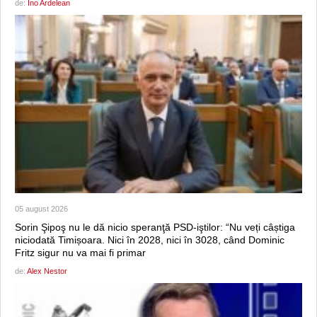
de:
Ino Ardelean
05 august 2026
Sorin Şipoş nu le dă nicio speranţă PSD-iştilor: “Nu veți câștiga
niciodată Timișoara. Nici în 2028, nici în 3028, când Dominic
Fritz sigur nu va mai fi primar
de:
Alex Nestor