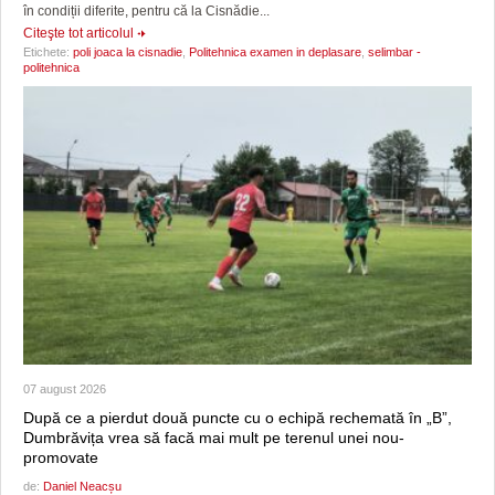
în condiții diferite, pentru că la Cisnădie...
Citeşte tot articolul
Etichete:
poli joaca la cisnadie
,
Politehnica examen in deplasare
,
selimbar -
politehnica
07 august 2026
După ce a pierdut două puncte cu o echipă rechemată în „B”,
Dumbrăvița vrea să facă mai mult pe terenul unei nou-
promovate
de:
Daniel Neacșu