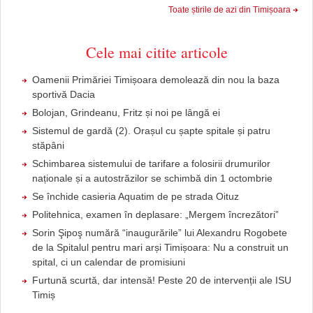
Toate știrile de azi din Timișoara
Cele mai citite articole
Oamenii Primăriei Timișoara demolează din nou la baza
sportivă Dacia
Bolojan, Grindeanu, Fritz și noi pe lângă ei
Sistemul de gardă (2). Orașul cu șapte spitale și patru
stăpâni
Schimbarea sistemului de tarifare a folosirii drumurilor
naționale și a autostrăzilor se schimbă din 1 octombrie
Se închide casieria Aquatim de pe strada Oituz
Politehnica, examen în deplasare: „Mergem încrezători”
Sorin Şipoş numără “inaugurările” lui Alexandru Rogobete
de la Spitalul pentru mari arși Timișoara: Nu a construit un
spital, ci un calendar de promisiuni
Furtună scurtă, dar intensă! Peste 20 de intervenții ale ISU
Timiș