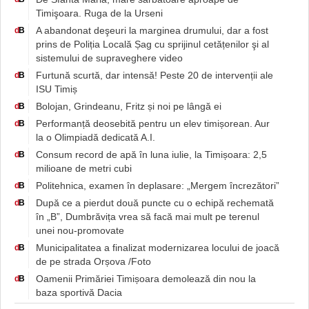
Timişoara. Ruga de la Urseni
A abandonat deşeuri la marginea drumului, dar a fost
d
B
prins de Poliția Locală Șag cu sprijinul cetățenilor şi al
sistemului de supraveghere video
Furtună scurtă, dar intensă! Peste 20 de intervenții ale
d
B
ISU Timiș
Bolojan, Grindeanu, Fritz și noi pe lângă ei
d
B
Performanță deosebită pentru un elev timișorean. Aur
d
B
la o Olimpiadă dedicată A.I.
Consum record de apă în luna iulie, la Timișoara: 2,5
d
B
milioane de metri cubi
Politehnica, examen în deplasare: „Mergem încrezători”
d
B
După ce a pierdut două puncte cu o echipă rechemată
d
B
în „B”, Dumbrăvița vrea să facă mai mult pe terenul
unei nou-promovate
Municipalitatea a finalizat modernizarea locului de joacă
d
B
de pe strada Orșova /Foto
Oamenii Primăriei Timișoara demolează din nou la
d
B
baza sportivă Dacia