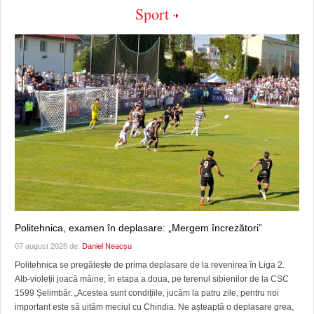
Sport
Politehnica, examen în deplasare: „Mergem încrezători”
07 august 2026 de:
Daniel Neacșu
Politehnica se pregătește de prima deplasare de la revenirea în Liga 2.
Alb-violeții joacă mâine, în etapa a doua, pe terenul sibienilor de la CSC
1599 Șelimbăr. „Acestea sunt condițiile, jucăm la patru zile, pentru noi
important este să uităm meciul cu Chindia. Ne așteaptă o deplasare grea,