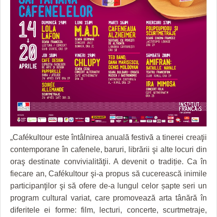
„Cafékultour este întâlnirea anuală festivă a tinerei creaţii
contemporane în cafenele, baruri, librării şi alte locuri din
oraş destinate convivialităţii. A devenit o tradiție. Ca în
fiecare an, Cafékultour şi-a propus să cucerească inimile
participanţilor şi să ofere de-a lungul celor șapte seri un
program cultural variat, care promovează arta tânără în
diferitele ei forme: film, lecturi, concerte, scurtmetraje,