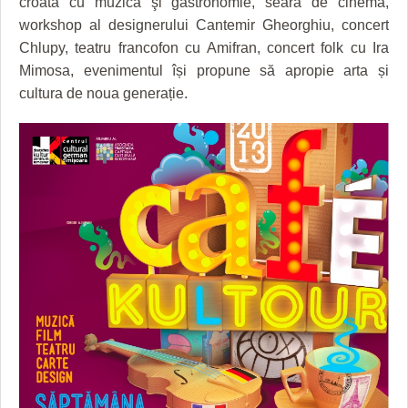
croată cu muzică şi gastronomie, seară de cinema,
HARTA TIMIŞOAREI
workshop al designerului Cantemir Gheorghiu, concert
LICEE, ŞCOLI ŞI GRĂDINIŢE DIN TIMIŞ
Chlupy, teatru francofon cu Amifran, concert folk cu Ira
Mimosa, evenimentul își propune să apropie arta și
PRIMĂRIILE DIN TIMIŞ
cultura de noua generație.
SFATUL MEDICULUI
SFATURI JURIDICE