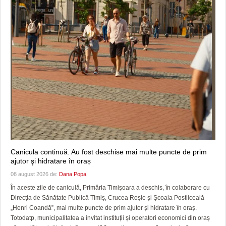
Canicula continuă. Au fost deschise mai multe puncte de prim
ajutor şi hidratare în oraș
08 august 2026 de:
Dana Popa
În aceste zile de caniculă, Primăria Timişoara a deschis, în colaborare cu
Direcția de Sănătate Publică Timiș, Crucea Roșie și Școala Postliceală
„Henri Coandă”, mai multe puncte de prim ajutor și hidratare în oraș.
Totodatp, municipalitatea a invitat instituții și operatori economici din oraș