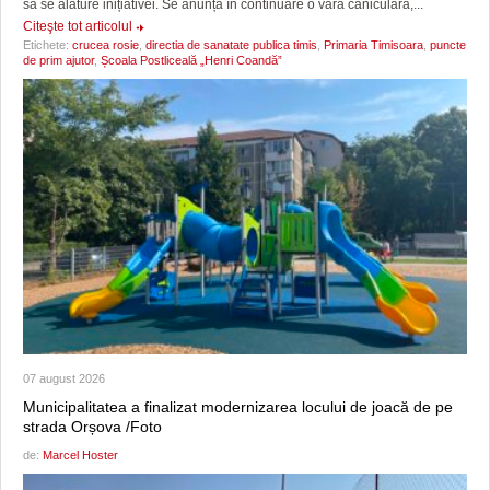
să se alăture inițiativei. Se anunță în continuare o vară caniculară,...
Citeşte tot articolul
Etichete:
crucea rosie
,
directia de sanatate publica timis
,
Primaria Timisoara
,
puncte
de prim ajutor
,
Școala Postliceală „Henri Coandă”
07 august 2026
Municipalitatea a finalizat modernizarea locului de joacă de pe
strada Orșova /Foto
de:
Marcel Hoster