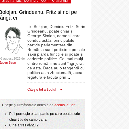
Grădina Taicii Domnului
,
Opinii
,
Ultima ora
Bolojan, Grindeanu, Fritz și noi pe
lângă ei
Ilie Bolojan, Dominic Fritz, Sorin
Grindeanu, poate chiar și
George Simion, oamenii care
conduc astăzi principalele
partide parlamentare din
România sunt politicieni pe cale
să-și piardă funcțiile și poate și
carierele politice. Cei mai mulți
08 august 2026 de
Eugen Sasu
dintre români nu sunt îngrijorați
de asta. Dacă au o tangență cu
politica asta zbuciumată, acea
legătură e făcută prin
…
Citeşte tot articolul
Citeşte şi următoarele articole de
acelaşi autor
:
Poli pornește o campanie pe care poate scrie
chiar titlu de campioană
Cine a tras vântul?