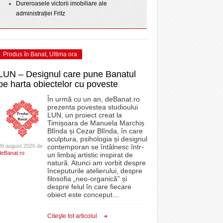
Dureroasele victorii imobiliare ale
administrației Fritz
Produs în Banat
,
Ultima ora
LUN – Designul care pune Banatul
pe harta obiectelor cu poveste
În urmă cu un an, deBanat.ro
prezenta povestea studioului
LUN, un proiect creat la
Timișoara de Manuela Marchiș
Blînda și Cezar Blînda, în care
sculptura, psihologia și designul
09 august 2026 de
contemporan se întâlnesc într-
deBanat.ro
un limbaj artistic inspirat de
natură. Atunci am vorbit despre
începuturile atelierului, despre
filosofia „neo-organică” și
despre felul în care fiecare
obiect este conceput
…
Citeşte tot articolul