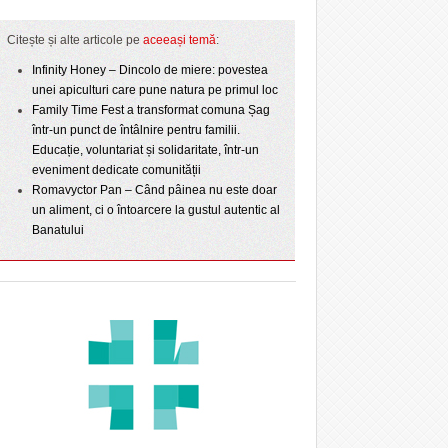
Citește și alte articole pe
aceeași temă
:
Infinity Honey – Dincolo de miere: povestea
unei apiculturi care pune natura pe primul loc
Family Time Fest a transformat comuna Șag
într-un punct de întâlnire pentru familii.
Educație, voluntariat și solidaritate, într-un
eveniment dedicate comunității
Romavyctor Pan – Când pâinea nu este doar
un aliment, ci o întoarcere la gustul autentic al
Banatului