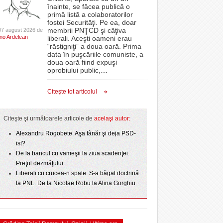
CLIPURI VIDEO
înainte, se făcea publică o
Politehnica bate
ISWinT şi concert Dragoş Moldovan, cinema în
proiectelor derulate de instituție din fonduri
primă listă a colaboratorilor
- 4
- 7 August
- 11 December 2025
t o arată scorul
aer liber și activități pentru cei mici
JOCURI ONLINE
europene/FOTO
fostei Securităţi. Pe ea, doar
lor:
2026
membrii PNŢCD şi câţiva
07 august 2026 de
DIVERSE
Ino Ardelean
liberali. Aceşti oameni erau
ANAF oferă persoanelor fizice posibilitatea să
“răstigniţi” a doua oară. Prima
r nu
epe Superliga în
Pentru micuţii din Giarmata, miercuri, timp de o
beneficieze de Declarația Unică 212
FARMACII DIN
data în puşcăriile comuniste, a
- 25 November 2025
gramate derby-urile
oră, a venit „ploaia”. Apa a fost asigurată de
precompletată
TIMIŞOARA
doua oară fiind expuşi
2026
- 6 August 2026
pompierii voluntari
oprobiului public,
…
HARTA TIMIŞOAREI
ct de
Romanian Business Leaders lansează RBL
View all
 Toni
- 19 November
Banat, prima filială din vestul țării
LICEE, ŞCOLI ŞI
Citeşte tot articolul
2025
GRĂDINIŢE DIN TIMIŞ
View all
PRIMĂRIILE DIN TIMIŞ
Citeşte şi următoarele articole de
acelaşi autor:
SFATUL MEDICULUI
Alexandru Rogobete. Aşa tânăr şi deja PSD-
ist?
SFATURI JURIDICE
De la bancul cu vameşii la ziua scadenţei.
Preţul dezmăţului
Liberali cu crucea-n spate. S-a băgat doctrină
la PNL. De la Nicolae Robu la Alina Gorghiu