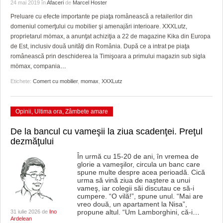
GRĂDINA TAICII DOMNULUI
CRONICĂ DE FILM
ACCIDENTE
24 mai 2019
în
Afaceri
de
Marcel Hoster
Preluare cu efecte importante pe piaţa românească a retailerilor din
ZIARISTU’ DE TERASĂ
UNDE MERGEM
ANUNŢURI
domeniul comerţului cu mobilier şi amenajări interioare. XXXLutz,
proprietarul mömax, a anunţat achiziţia a 22 de magazine Kika din Europa
CU OIŞTEA-N KIERKEGAARD
FILME DOCUMENTARE
INFO SI UTILE
de Est, inclusiv două unităţi din România. După ce a intrat pe piaţa
românească prin deschiderea la Timişoara a primului magazin sub sigla
FINANŢĂRI DE LA A LA Z
CLIPURI VIDEO
CULTURA
mömax, compania
…
Etichete:
Comert cu mobilier
,
momax
,
XXXLutz
PE SURSE
JOCURI ONLINE
INVATAMANT
JUSTITIE
Opinii
,
Ultima ora
,
Zâmbete amare
FILME DOCUMENTARE
De la bancul cu vameşii la ziua scadenţei. Preţul
dezmăţului
CLIPURI VIDEO
În urmă cu 15-20 de ani, în vremea de
glorie a vameşilor, circula un banc care
JOCURI ONLINE
spune multe despre acea perioadă. Cică
urma să vină ziua de naştere a unui
DIVERSE
vameş, iar colegii săi discutau ce să-i
cumpere. “O vilă!”, spune unul. “Mai are
vreo două, un apartament la Nisa”,
FARMACII DIN TIMIŞOARA
propune altul. “Um Lamborghini, că-i
…
31 iulie 2026 de
Ino
Ardelean