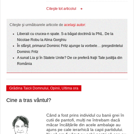
HARTA TIMIŞOAREI
Citeşte tot articolul
LICEE, ŞCOLI ŞI GRĂDINIŢE DIN TIMIŞ
Citeşte şi următoarele articole de
acelaşi autor:
PRIMĂRIILE DIN TIMIŞ
Liberali cu crucea-n spate. S-a băgat doctrină la PNL. De la
SFATUL MEDICULUI
Nicolae Robu la Alina Gorghiu
În sfârşit, primarul Dominic Fritz ajunge la vorbele… preşedintelui
SFATURI JURIDICE
Dominic Fritz
A sunat Lia şi în Statele Unite? De ce preferă fraţii Tate justiţia din
România
Grădina Taicii Domnului
,
Opinii
,
Ultima ora
Cine a tras vântul?
Când a fost prins individul cu banii grei în
cutii de pantofi, mulți ne întrebam dacă
măcar încălțările din acele ambalaje au
ajuns pe cale ierarhică la capii partidului.