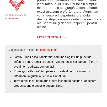
producător bănățean care și-a construit
identitatea în jurul unui principiu simplu:
mierea trebuie să ajungă la consumator
exact așa cum o oferă natura. Atunci am
02 august 2026 de
vorbit despre începuturile brandului,
deBanat.ro
despre stupinele amplasate în zone curate
ale Banatului și despre respectul pentru
albine
…
Citeşte tot articolul
Citește și alte articole pe
aceeași temă
:
Family Time Fest a transformat comuna Șag într-un punct de
întâlnire pentru familii. Educație, voluntariat și solidaritate, într-un
eveniment dedicate comunității
Romavyctor Pan – Când pâinea nu este doar un aliment, ci o
întoarcere la gustul autentic al Banatului
Terra Biola: locul unde agricultura înseamnă pasiune, iar fiecare
produs spune o poveste despre Banat