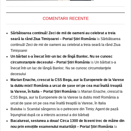
COMENTARII RECENTE
Sărbătoarea continuă! Zeci de mii de oameni au celebrat a treia
seară la rând Ziua Timișoarei – Portal Știri România
la
Sărbătoarea
continuă! Zeci de mii de oameni au celebrat a treia seară la rând Ziua
Timișoarei
Un bărbat s-a înecat într-un lac de lîngă Banloc. Nu se cunosc
circumstanţele decesului – Portal Știri România
la
Un bărbat s-a
înecat într-un lac de lângă Banloc. Nu se cunosc circumstanţele
decesului
Marian Enache, crescut la CSS Bega, aur la Europenele de la Varese
la dublu mixt! România a urcat de șase ori pe cea mai înaltă treaptă
la Varese, în Italia – Portal Știri România
la
Marian Enache, crescut la
CSS Bega, aur la Europenele de la Varese la dublu mixt! România a
urcat de șase ori pe cea mai înaltă treaptă la Varese, în Italia
Baluba
la
Scandal sângeros la o petrecere din Timiș: Agent de pază
înjunghiat după ce a interzis accesul a doi bărbați
Bacalureat, sesiunea a doua! Circa 1300 de liceeni trec de mâine din
nou prin emoțiile examenului maturității – Portal Știri România
la