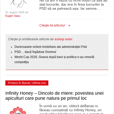
Nu că am fi văzut cu ochii noștri că așa au
stat lucrurile, dar era în firea lucrurilor la
PSD să se petreacă așa. Iar semne
…
01 august 2026 de
Eugen Sasu
Citeşte tot articolul
Citeşte şi următoarele articole de
acelaşi autor
:
Dureroasele victorii imobiliare ale administrației Fritz
PSD… dacă îngăduie Domnul
World Cup 2026. Goana după bani și politica n-au omorât
competiția
Produs în Banat
,
Ultima ora
Infinity Honey – Dincolo de miere: povestea unei
apiculturi care pune natura pe primul loc
În urmă cu un an, cititorii deBanat.ro
făceau cunoștință cu Infinity Honey, un