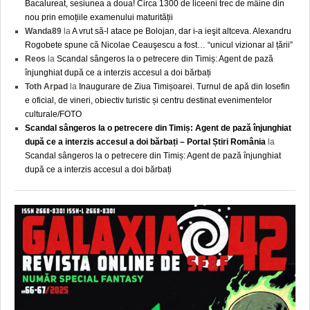
Bacalureat, sesiunea a doua! Circa 1300 de liceeni trec de mâine din
nou prin emoțiile examenului maturității
Wanda89
la
A vrut să-l atace pe Bolojan, dar i-a ieşit altceva. Alexandru
Rogobete spune că Nicolae Ceauşescu a fost… “unicul vizionar al țării”
Reos
la
Scandal sângeros la o petrecere din Timiș: Agent de pază
înjunghiat după ce a interzis accesul a doi bărbați
Toth Arpad
la
Inaugurare de Ziua Timișoarei. Turnul de apă din Iosefin
e oficial, de vineri, obiectiv turistic și centru destinat evenimentelor
culturale/FOTO
Scandal sângeros la o petrecere din Timiș: Agent de pază înjunghiat
după ce a interzis accesul a doi bărbați – Portal Știri România
la
Scandal sângeros la o petrecere din Timiș: Agent de pază înjunghiat
după ce a interzis accesul a doi bărbați