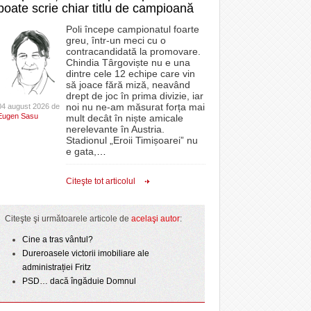
poate scrie chiar titlu de campioană
Poli începe campionatul foarte
greu, într-un meci cu o
contracandidată la promovare.
Chindia Târgoviște nu e una
dintre cele 12 echipe care vin
să joace fără miză, neavând
drept de joc în prima divizie, iar
noi nu ne-am măsurat forța mai
04 august 2026 de
Eugen Sasu
mult decât în niște amicale
nerelevante în Austria.
Stadionul „Eroii Timișoarei” nu
e gata,
…
Citeşte tot articolul
Citeşte şi următoarele articole de
acelaşi autor
:
Cine a tras vântul?
Dureroasele victorii imobiliare ale
administrației Fritz
PSD… dacă îngăduie Domnul