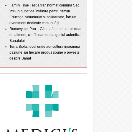
Family Time Fest a transformat comuna Șag
într-un punct de întâlnire pentru familii.
Educație, voluntariat și solidaritate, într-un
eveniment dedicate comunității
Romavyctor Pan – Când pâinea nu este doar
un aliment, ci o întoarcere la gustul autentic al
Banatului
Terra Biola: locul unde agricultura înseamnă
pasiune, iar fiecare produs spune o poveste
despre Banat