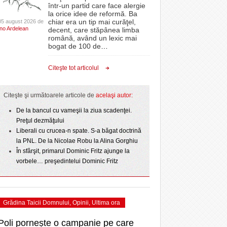
CLIPURI VIDEO
într-un partid care face alergie
r nu
proiectelor derulate de instituție din fonduri
la orice idee de reformă. Ba
La Muzeul Apei are loc expoziția „Sub semnul
 Politehnica atacă
- 11 December 2025
JOCURI ONLINE
europene/FOTO
chiar era un tip mai curăţel,
05 august 2026 de
- 4
care o nou-promovată
Ino Ardelean
curgerii. Între transparență și permanență”
decent, care stăpânea limba
DIVERSE
română, având un lexic mai
ct de
August 2026
ANAF oferă persoanelor fizice posibilitatea să
ipe ce a pierdut
bogat de 100 de
…
 Toni
- 3 August 2026
beneficieze de Declarația Unică 212
omovare
FARMACII DIN
Ziua Timișoarei – City Celebration. Programul
- 25 November 2025
precompletată
TIMIŞOARA
Citeşte tot articolul
- 3 August 2026
amentul cu o victorie
ultimei zile
HARTA TIMIŞOAREI
- 25 July 2026
Romanian Business Leaders lansează RBL
dicat
View all
e şi
- 19 November
Banat, prima filială din vestul țării
LICEE, ŞCOLI ŞI
Citeşte şi următoarele articole de
acelaşi autor:
2025
GRĂDINIŢE DIN TIMIŞ
ust
De la bancul cu vameşii la ziua scadenţei.
View all
PRIMĂRIILE DIN TIMIŞ
Preţul dezmăţului
Liberali cu crucea-n spate. S-a băgat doctrină
SFATUL MEDICULUI
la PNL. De la Nicolae Robu la Alina Gorghiu
SFATURI JURIDICE
În sfârşit, primarul Dominic Fritz ajunge la
vorbele… preşedintelui Dominic Fritz
Grădina Taicii Domnului
,
Opinii
,
Ultima ora
Poli pornește o campanie pe care