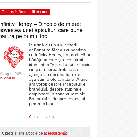
Produs în Banat
,
Ultima ora
Infinity Honey – Dincolo de miere:
povestea unei apiculturi care pune
natura pe primul loc
În urmă cu un an, cititorii
deBanat.ro făceau cunoștință
cu Infinity Honey, un producător
bănățean care și-a construit
identitatea în jurul unui principiu
simplu: mierea trebuie să
02 august 2026 de
ajungă la consumator exact
deBanat.ro
așa cum o oferă natura. Atunci
am vorbit despre începuturile
brandului, despre stupinele
amplasate în zone curate ale
Banatului și despre respectul
pentru albine
…
Citeşte tot articolul
Citește și alte articole pe
aceeași temă
: