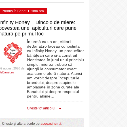
Produs în Banat
,
Ultima ora
Infinity Honey – Dincolo de miere:
povestea unei apiculturi care pune
natura pe primul loc
În urmă cu un an, cititorii
deBanat.ro făceau cunoștință
cu Infinity Honey, un producător
bănățean care și-a construit
identitatea în jurul unui principiu
simplu: mierea trebuie să
02 august 2026 de
ajungă la consumator exact
deBanat.ro
așa cum o oferă natura. Atunci
am vorbit despre începuturile
brandului, despre stupinele
amplasate în zone curate ale
Banatului și despre respectul
pentru albine
…
Citeşte tot articolul
Citește și alte articole pe
aceeași temă
: