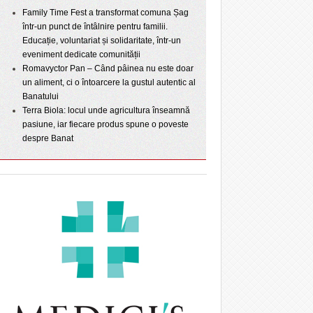
Family Time Fest a transformat comuna Șag
într-un punct de întâlnire pentru familii.
Educație, voluntariat și solidaritate, într-un
eveniment dedicate comunității
Romavyctor Pan – Când pâinea nu este doar
un aliment, ci o întoarcere la gustul autentic al
Banatului
Terra Biola: locul unde agricultura înseamnă
pasiune, iar fiecare produs spune o poveste
despre Banat