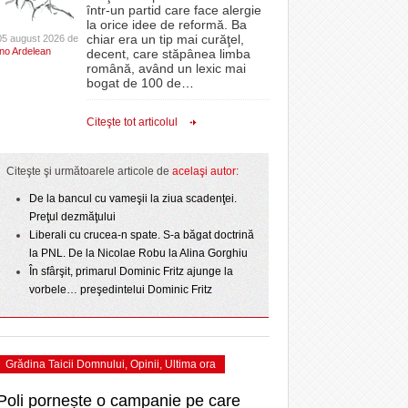
CLIPURI VIDEO
într-un partid care face alergie
- 3 August 2026
proiectelor derulate de instituție din fonduri
omovare
la orice idee de reformă. Ba
La Muzeul Apei are loc expoziția „Sub semnul
- 11 December 2025
JOCURI ONLINE
europene/FOTO
chiar era un tip mai curăţel,
05 august 2026 de
- 4
amentul cu o victorie
Ino Ardelean
curgerii. Între transparență și permanență”
decent, care stăpânea limba
DIVERSE
română, având un lexic mai
e şi
- 25 July 2026
August 2026
ANAF oferă persoanelor fizice posibilitatea să
dicat
bogat de 100 de
…
beneficieze de Declarația Unică 212
FARMACII DIN
 2
învins o echipă de
Ziua Timișoarei – City Celebration. Programul
- 25 November 2025
precompletată
TIMIŞOARA
Citeşte tot articolul
uly 2026
- 3 August 2026
ultimei zile
HARTA TIMIŞOAREI
Romanian Business Leaders lansează RBL
View all
- 19 November
ii în
Banat, prima filială din vestul țării
LICEE, ŞCOLI ŞI
Citeşte şi următoarele articole de
acelaşi autor:
2025
GRĂDINIŢE DIN TIMIŞ
De la bancul cu vameşii la ziua scadenţei.
View all
PRIMĂRIILE DIN TIMIŞ
Preţul dezmăţului
Liberali cu crucea-n spate. S-a băgat doctrină
SFATUL MEDICULUI
la PNL. De la Nicolae Robu la Alina Gorghiu
SFATURI JURIDICE
În sfârşit, primarul Dominic Fritz ajunge la
vorbele… preşedintelui Dominic Fritz
Grădina Taicii Domnului
,
Opinii
,
Ultima ora
Poli pornește o campanie pe care