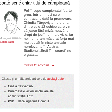
poate scrie chiar titlu de campioană
Poli începe campionatul foarte
greu, într-un meci cu o
contracandidată la promovare.
Chindia Târgoviște nu e una
dintre cele 12 echipe care vin
să joace fără miză, neavând
drept de joc în prima divizie, iar
noi nu ne-am măsurat forța mai
04 august 2026 de
Eugen Sasu
mult decât în niște amicale
nerelevante în Austria.
Stadionul „Eroii Timișoarei” nu
e gata,
…
Citeşte tot articolul
Citeşte şi următoarele articole de
acelaşi autor
:
Cine a tras vântul?
Dureroasele victorii imobiliare ale
administrației Fritz
PSD… dacă îngăduie Domnul