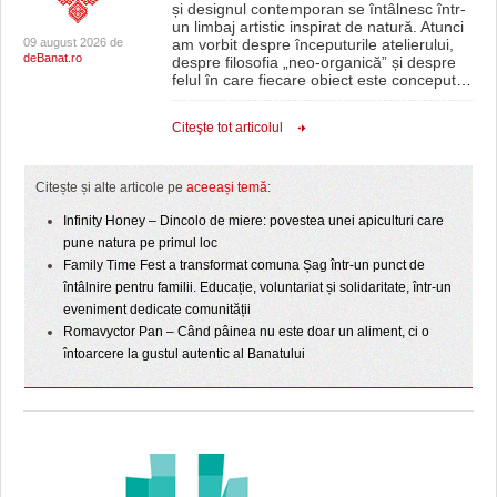
și designul contemporan se întâlnesc într-
un limbaj artistic inspirat de natură. Atunci
09 august 2026 de
am vorbit despre începuturile atelierului,
deBanat.ro
despre filosofia „neo-organică” și despre
felul în care fiecare obiect este conceput
…
Citeşte tot articolul
Citește și alte articole pe
aceeași temă
:
Infinity Honey – Dincolo de miere: povestea unei apiculturi care
pune natura pe primul loc
Family Time Fest a transformat comuna Șag într-un punct de
întâlnire pentru familii. Educație, voluntariat și solidaritate, într-un
eveniment dedicate comunității
Romavyctor Pan – Când pâinea nu este doar un aliment, ci o
întoarcere la gustul autentic al Banatului