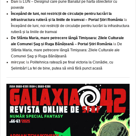
Dan
la
LUN – Designul care pune Banatul pe harta obiectelor cu
poveste
Începând de luni, noi restricții de circulație pentru lucrări la
infrastructura rutieră și la liniile de tramvai – Portal Știri România
la
Începând de luni, noi restricții de circulație pentru lucrări la infrastructura
rutieră și la liniile de tramvai
De Sfânta Maria, mare petrecere lângă Timişoara: Zilele Culturale
ale Comunei Șag și Ruga Bănățeană – Portal Știri România
la
De
Sfânta Maria, mare petrecere lângă Timişoara: Zilele Culturale ale
Comunei Șag și Ruga Bănățeană
mircyuc
la
Politehnica ratează pe final victoria la Cisnădie, cu
Șelimbăr! La fel de bine, putea să vină fără punct acasă