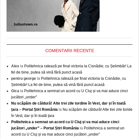
COMENTARII RECENTE
Alex
la
Politehnica ratează pe final victoria la Cisnădie, cu Șelimbăr! La
fel de bine, putea să vină fără punct acasă
pentru george
la
Politehnica ratează pe final victoria la Cisnădie, cu
Șelimbăr! La fel de bine, putea să vină fără punct acasă
Gica
la
Politehnica a semnat un acord cu U Cluj și va mai aduce cinci
jucători „under”
Nu scăpăm de căldură! Alte trei zile tordine în Vest, dar și în toată
țara – Portal Știri România
la
Nu scăpăm de căldură! Alte trei zile toride
în Vest, dar și în toată țara
Politehnica a semnat un acord cu U Cluj și va mai aduce cinci
jucători „under” – Portal Știri România
la
Politehnica a semnat un
acord cu U Cluj și va mai aduce cinci jucători „under”