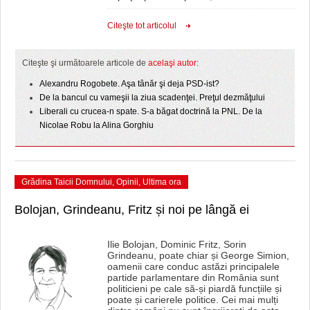
HARTA TIMIŞOAREI
Citeşte tot articolul
LICEE, ŞCOLI ŞI GRĂDINIŢE DIN TIMIŞ
PRIMĂRIILE DIN TIMIŞ
Citeşte şi următoarele articole de
acelaşi autor:
Alexandru Rogobete. Aşa tânăr şi deja PSD-ist?
SFATUL MEDICULUI
De la bancul cu vameşii la ziua scadenţei. Preţul dezmăţului
Liberali cu crucea-n spate. S-a băgat doctrină la PNL. De la
SFATURI JURIDICE
Nicolae Robu la Alina Gorghiu
Grădina Taicii Domnului
,
Opinii
,
Ultima ora
Bolojan, Grindeanu, Fritz și noi pe lângă ei
Ilie Bolojan, Dominic Fritz, Sorin
Grindeanu, poate chiar și George Simion,
oamenii care conduc astăzi principalele
partide parlamentare din România sunt
politicieni pe cale să-și piardă funcțiile și
poate și carierele politice. Cei mai mulți