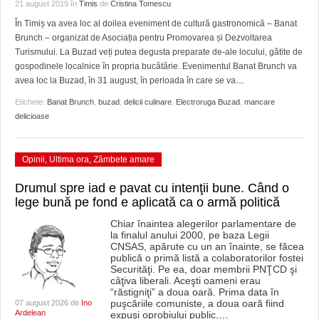
GRĂDINA TAICII DOMNULUI
CRONICĂ DE FILM
ACCIDENTE
21 august 2019
în
Timis
de
Cristina Tomescu
În Timiș va avea loc al doilea eveniment de cultură gastronomică – Banat
ZIARISTU’ DE TERASĂ
UNDE MERGEM
ANUNŢURI
Brunch – organizat de Asociația pentru Promovarea și Dezvoltarea
Turismului. La Buzad veți putea degusta preparate de-ale locului, gătite de
CU OIŞTEA-N KIERKEGAARD
FILME DOCUMENTARE
INFO SI UTILE
gospodinele localnice în propria bucătărie. Evenimentul Banat Brunch va
avea loc la Buzad, în 31 august, în perioada în care se va
…
FINANŢĂRI DE LA A LA Z
CLIPURI VIDEO
CULTURA
Etichete:
Banat Brunch
,
buzad
,
delicii culinare
,
Electroruga Buzad
,
mancare
delicioase
PE SURSE
JOCURI ONLINE
INVATAMANT
JUSTITIE
Opinii
,
Ultima ora
,
Zâmbete amare
FILME DOCUMENTARE
Drumul spre iad e pavat cu intenţii bune. Când o
lege bună pe fond e aplicată ca o armă politică
CLIPURI VIDEO
Chiar înaintea alegerilor parlamentare de
la finalul anului 2000, pe baza Legii
JOCURI ONLINE
CNSAS, apărute cu un an înainte, se făcea
publică o primă listă a colaboratorilor fostei
DIVERSE
Securităţi. Pe ea, doar membrii PNŢCD şi
câţiva liberali. Aceşti oameni erau
“răstigniţi” a doua oară. Prima data în
FARMACII DIN TIMIŞOARA
puşcăriile comuniste, a doua oară fiind
07 august 2026 de
Ino
Ardelean
expuşi oprobiului public,
…