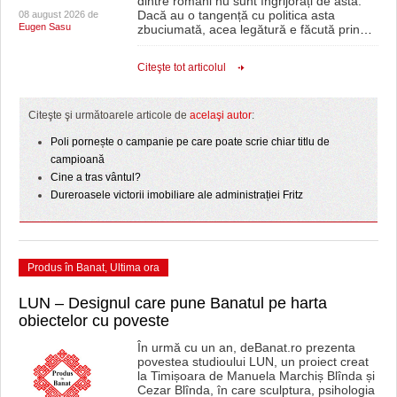
dintre români nu sunt îngrijorați de asta.
Dacă au o tangență cu politica asta
08 august 2026 de
Eugen Sasu
zbuciumată, acea legătură e făcută prin
…
Citeşte tot articolul
Citeşte şi următoarele articole de
acelaşi autor
:
Poli pornește o campanie pe care poate scrie chiar titlu de
campioană
Cine a tras vântul?
Dureroasele victorii imobiliare ale administrației Fritz
Produs în Banat
,
Ultima ora
LUN – Designul care pune Banatul pe harta
obiectelor cu poveste
În urmă cu un an, deBanat.ro prezenta
povestea studioului LUN, un proiect creat
la Timișoara de Manuela Marchiș Blînda și
Cezar Blînda, în care sculptura, psihologia