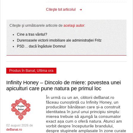
Citeşte tot articolul
Citeşte şi următoarele articole de
acelaşi autor
:
Cine a tras vântul?
Dureroasele victorii imobiliare ale administrației Fritz
PSD… dacă îngăduie Domnul
Produs în Banat
,
Ultima ora
Infinity Honey – Dincolo de miere: povestea unei
apiculturi care pune natura pe primul loc
În urmă cu un an, cititorii deBanat.ro
făceau cunoștință cu Infinity Honey, un
producător bănățean care și-a construit
identitatea în jurul unui principiu simplu:
mierea trebuie să ajungă la consumator
exact așa cum o oferă natura. Atunci am
02 august 2026 de
vorbit despre începuturile brandului,
deBanat.ro
despre stupinele amplasate în zone curate