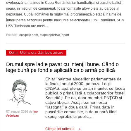
GRĂDINA TAICII DOMNULUI
CRONICĂ DE FILM
ACCIDENTE
evoluează la matineu în Cupa României, iar handbaliștii și baschetbaliștii
seara, în meciuri de campionat. Toate formațiile alb-violete au partide în
ZIARISTU’ DE TERASĂ
UNDE MERGEM
ANUNŢURI
deplasare. Cupa României la rugby mai programează o etapă înainte de
întreruperea sezonului pentru meciurile selecționatei Lupii României. SCM
CU OIŞTEA-N KIERKEGAARD
FILME DOCUMENTARE
INFO SI UTILE
USV Timișoara are meci
…
Etichete:
echipele scm
,
etape sportive
,
sport
FINANŢĂRI DE LA A LA Z
CLIPURI VIDEO
CULTURA
PE SURSE
JOCURI ONLINE
INVATAMANT
Opinii
,
Ultima ora
,
Zâmbete amare
JUSTITIE
Drumul spre iad e pavat cu intenţii bune. Când o
lege bună pe fond e aplicată ca o armă politică
FILME DOCUMENTARE
Chiar înaintea alegerilor parlamentare de
la finalul anului 2000, pe baza Legii
CLIPURI VIDEO
CNSAS, apărute cu un an înainte, se făcea
publică o primă listă a colaboratorilor fostei
JOCURI ONLINE
Securităţi. Pe ea, doar membrii PNŢCD şi
câţiva liberali. Aceşti oameni erau
“răstigniţi” a doua oară. Prima data în
DIVERSE
puşcăriile comuniste, a doua oară fiind
07 august 2026 de
Ino
Ardelean
expuşi oprobiului public,
…
FARMACII DIN TIMIŞOARA
Citeşte tot articolul