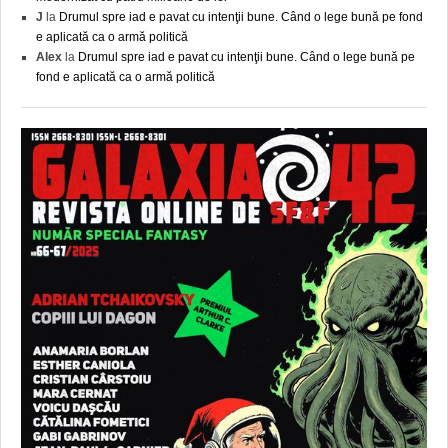
J
la
Drumul spre iad e pavat cu intenţii bune. Când o lege bună pe fond
e aplicată ca o armă politică
Alex
la
Drumul spre iad e pavat cu intenţii bune. Când o lege bună pe
fond e aplicată ca o armă politică