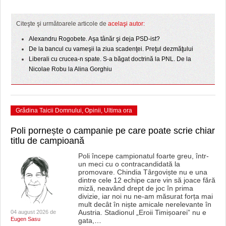
HARTA TIMIŞOAREI
LICEE, ŞCOLI ŞI GRĂDINIŢE DIN TIMIŞ
Citeşte şi următoarele articole de
acelaşi autor:
Alexandru Rogobete. Aşa tânăr şi deja PSD-ist?
PRIMĂRIILE DIN TIMIŞ
De la bancul cu vameşii la ziua scadenţei. Preţul dezmăţului
Liberali cu crucea-n spate. S-a băgat doctrină la PNL. De la
SFATUL MEDICULUI
Nicolae Robu la Alina Gorghiu
SFATURI JURIDICE
Grădina Taicii Domnului
,
Opinii
,
Ultima ora
Poli pornește o campanie pe care poate scrie chiar
titlu de campioană
Poli începe campionatul foarte greu, într-
un meci cu o contracandidată la
promovare. Chindia Târgoviște nu e una
dintre cele 12 echipe care vin să joace fără
miză, neavând drept de joc în prima
divizie, iar noi nu ne-am măsurat forța mai
mult decât în niște amicale nerelevante în
Austria. Stadionul „Eroii Timișoarei” nu e
04 august 2026 de
Eugen Sasu
gata,
…