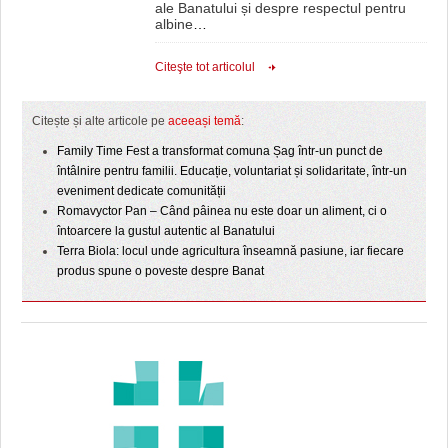
ale Banatului și despre respectul pentru
albine
…
Citeşte tot articolul
Citește și alte articole pe
aceeași temă
:
Family Time Fest a transformat comuna Șag într-un punct de
întâlnire pentru familii. Educație, voluntariat și solidaritate, într-un
eveniment dedicate comunității
Romavyctor Pan – Când pâinea nu este doar un aliment, ci o
întoarcere la gustul autentic al Banatului
Terra Biola: locul unde agricultura înseamnă pasiune, iar fiecare
produs spune o poveste despre Banat