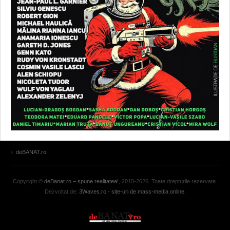
deBANAT.ro
Copyright ©
deBanat.ro – spune realitatea!
, 2010-2026. Toate drepturile rezervate.
Dezvoltat de:
3Waves.ro - site-uri de mass-media online.