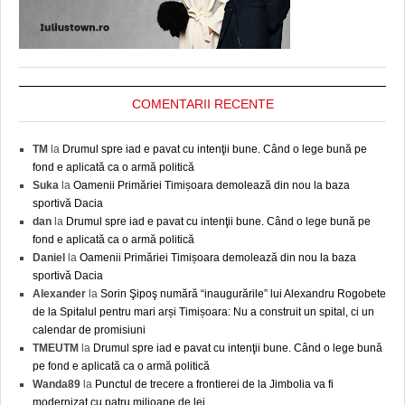
COMENTARII RECENTE
TM
la
Drumul spre iad e pavat cu intenţii bune. Când o lege bună pe
fond e aplicată ca o armă politică
Suka
la
Oamenii Primăriei Timișoara demolează din nou la baza
sportivă Dacia
dan
la
Drumul spre iad e pavat cu intenţii bune. Când o lege bună pe
fond e aplicată ca o armă politică
Daniel
la
Oamenii Primăriei Timișoara demolează din nou la baza
sportivă Dacia
Alexander
la
Sorin Şipoş numără “inaugurările” lui Alexandru Rogobete
de la Spitalul pentru mari arși Timișoara: Nu a construit un spital, ci un
calendar de promisiuni
TMEUTM
la
Drumul spre iad e pavat cu intenţii bune. Când o lege bună
pe fond e aplicată ca o armă politică
Wanda89
la
Punctul de trecere a frontierei de la Jimbolia va fi
modernizat cu patru milioane de lei