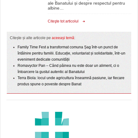
ale Banatului și despre respectul pentru
albine
…
Citeşte tot articolul
Citește și alte articole pe
aceeași temă
:
Family Time Fest a transformat comuna Șag într-un punct de
întâlnire pentru familii. Educație, voluntariat și solidaritate, într-un
eveniment dedicate comunității
Romavyctor Pan – Când pâinea nu este doar un aliment, ci o
întoarcere la gustul autentic al Banatului
Terra Biola: locul unde agricultura înseamnă pasiune, iar fiecare
produs spune o poveste despre Banat