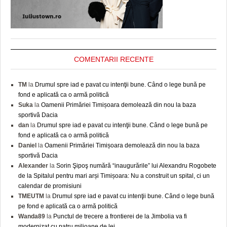
COMENTARII RECENTE
TM
la
Drumul spre iad e pavat cu intenţii bune. Când o lege bună pe
fond e aplicată ca o armă politică
Suka
la
Oamenii Primăriei Timișoara demolează din nou la baza
sportivă Dacia
dan
la
Drumul spre iad e pavat cu intenţii bune. Când o lege bună pe
fond e aplicată ca o armă politică
Daniel
la
Oamenii Primăriei Timișoara demolează din nou la baza
sportivă Dacia
Alexander
la
Sorin Şipoş numără “inaugurările” lui Alexandru Rogobete
de la Spitalul pentru mari arși Timișoara: Nu a construit un spital, ci un
calendar de promisiuni
TMEUTM
la
Drumul spre iad e pavat cu intenţii bune. Când o lege bună
pe fond e aplicată ca o armă politică
Wanda89
la
Punctul de trecere a frontierei de la Jimbolia va fi
modernizat cu patru milioane de lei