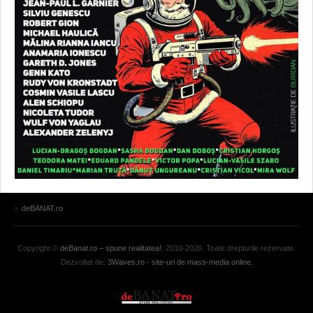
deBANAT.ro
Copyright ©
deBanat.ro – spune realitatea!
, 2010-2026. Toate drepturile rezervate.
Dezvoltat de:
3Waves.ro - site-uri de mass-media online.