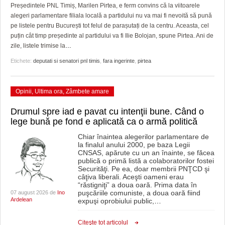
GRĂDINA TAICII DOMNULUI
CRONICĂ DE FILM
ACCIDENTE
Președintele PNL Timiș, Marilen Pirtea, e ferm convins că la viitoarele
alegeri parlamentare filiala locală a partidului nu va mai fi nevoită să pună
ZIARISTU’ DE TERASĂ
UNDE MERGEM
ANUNŢURI
pe listele pentru București tot felul de parașutați de la centru. Aceasta, cel
puțin cât timp președinte al partidului va fi Ilie Bolojan, spune Pirtea. Ani de
CU OIŞTEA-N KIERKEGAARD
FILME DOCUMENTARE
INFO SI UTILE
zile, listele trimise la
…
Etichete:
deputati si senatori pnl timis
,
fara ingerinte
,
pirtea
FINANŢĂRI DE LA A LA Z
CLIPURI VIDEO
CULTURA
PE SURSE
JOCURI ONLINE
INVATAMANT
Opinii
,
Ultima ora
,
Zâmbete amare
JUSTITIE
Drumul spre iad e pavat cu intenţii bune. Când o
lege bună pe fond e aplicată ca o armă politică
FILME DOCUMENTARE
Chiar înaintea alegerilor parlamentare de
la finalul anului 2000, pe baza Legii
CLIPURI VIDEO
CNSAS, apărute cu un an înainte, se făcea
publică o primă listă a colaboratorilor fostei
JOCURI ONLINE
Securităţi. Pe ea, doar membrii PNŢCD şi
câţiva liberali. Aceşti oameni erau
“răstigniţi” a doua oară. Prima data în
DIVERSE
puşcăriile comuniste, a doua oară fiind
07 august 2026 de
Ino
Ardelean
expuşi oprobiului public,
…
FARMACII DIN TIMIŞOARA
Citeşte tot articolul