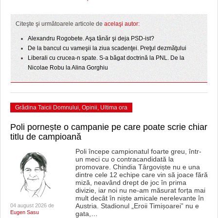
HARTA TIMIŞOAREI
LICEE, ŞCOLI ŞI GRĂDINIŢE DIN TIMIŞ
Citeşte şi următoarele articole de
acelaşi autor:
Alexandru Rogobete. Aşa tânăr şi deja PSD-ist?
PRIMĂRIILE DIN TIMIŞ
De la bancul cu vameşii la ziua scadenţei. Preţul dezmăţului
Liberali cu crucea-n spate. S-a băgat doctrină la PNL. De la
SFATUL MEDICULUI
Nicolae Robu la Alina Gorghiu
SFATURI JURIDICE
Grădina Taicii Domnului
,
Opinii
,
Ultima ora
Poli pornește o campanie pe care poate scrie chiar
titlu de campioană
Poli începe campionatul foarte greu, într-
un meci cu o contracandidată la
promovare. Chindia Târgoviște nu e una
dintre cele 12 echipe care vin să joace fără
miză, neavând drept de joc în prima
divizie, iar noi nu ne-am măsurat forța mai
mult decât în niște amicale nerelevante în
Austria. Stadionul „Eroii Timișoarei” nu e
04 august 2026 de
Eugen Sasu
gata,
…