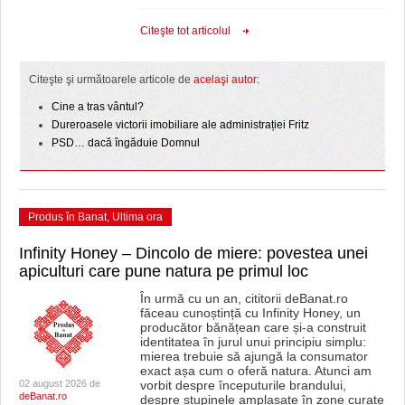
Citeşte tot articolul
Citeşte şi următoarele articole de
acelaşi autor
:
Cine a tras vântul?
Dureroasele victorii imobiliare ale administrației Fritz
PSD… dacă îngăduie Domnul
Produs în Banat
,
Ultima ora
Infinity Honey – Dincolo de miere: povestea unei
apiculturi care pune natura pe primul loc
În urmă cu un an, cititorii deBanat.ro
făceau cunoștință cu Infinity Honey, un
producător bănățean care și-a construit
identitatea în jurul unui principiu simplu:
mierea trebuie să ajungă la consumator
exact așa cum o oferă natura. Atunci am
02 august 2026 de
vorbit despre începuturile brandului,
deBanat.ro
despre stupinele amplasate în zone curate