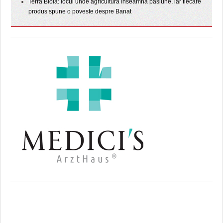
Terra Biola: locul unde agricultura înseamnă pasiune, iar fiecare
produs spune o poveste despre Banat