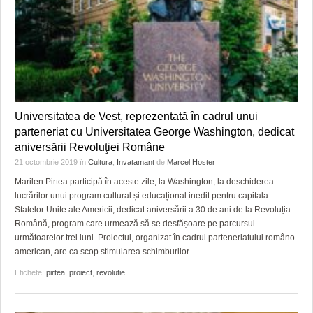
Universitatea de Vest, reprezentată în cadrul unui
parteneriat cu Universitatea George Washington, dedicat
aniversării Revoluţiei Române
21 octombrie 2019
în
Cultura
,
Invatamant
de
Marcel Hoster
Marilen Pirtea participă în aceste zile, la Washington, la deschiderea
lucrărilor unui program cultural și educațional inedit pentru capitala
Statelor Unite ale Americii, dedicat aniversării a 30 de ani de la Revoluția
Română, program care urmează să se desfășoare pe parcursul
următoarelor trei luni. Proiectul, organizat în cadrul parteneriatului româno-
american, are ca scop stimularea schimburilor
…
Etichete:
pirtea
,
proiect
,
revolutie