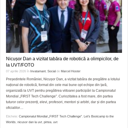
Nicușor Dan a vizitat tabăra de robotică a olimpicilor, de
la UVT/FOTO
07 aprilie 2026
în
Invatamant
,
Social
de
Marcel Hoster
Președintele României, Nicușor Dan, a vizitat tabăra de pregătire a lotului
național de robotică, format din cele mai bune opt echipe din țară,
organizată la UVT pentru pregătirea viitoarei participări la Campionatul
Mondial „FIRST Tech Challenge”. Curiozitatea a fost mare, din partea
tuturor celor prezenți, elevi, profesori, mentori și arbitri, dar și din partea
oficialilor
…
Etichete:
Campionatul Mondial „FIRST Tech Challenge”
,
Let’s Bootcamp to the
Worlds
,
nicusor dan la uvt
,
pirtea
,
uvt