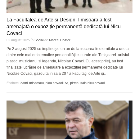
La Facultatea de Arte și Design Timișoara a fost
amenajată o expoziție permanentă dedicată lui Nicu
Covaci
02 august 2025
în
Social
de
Marcel Hoster
Pe 2 august 2025 se împlinește un an de la trecerea în eternitate a uneia
dintre cele mai emblematice personalități culturale ale Timișoarei: artistul
plastic, muzicianul și legenda, Nicolae Covaci. Cu acest prilej, au fost
finalizate lucrările de amenajare a expoziției permanente dedicate lui
Nicolae Covaci, găzduită în sala 207 a Facultății de Arte și
…
Etichete:
camil mihaescu
,
nicu covaci uvt
,
pirtea
,
sala nicu covaci