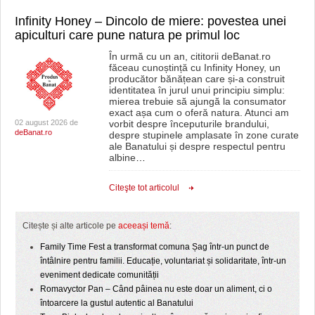
Infinity Honey – Dincolo de miere: povestea unei
apiculturi care pune natura pe primul loc
În urmă cu un an, cititorii deBanat.ro
făceau cunoștință cu Infinity Honey, un
producător bănățean care și-a construit
identitatea în jurul unui principiu simplu:
mierea trebuie să ajungă la consumator
exact așa cum o oferă natura. Atunci am
02 august 2026 de
vorbit despre începuturile brandului,
deBanat.ro
despre stupinele amplasate în zone curate
ale Banatului și despre respectul pentru
albine
…
Citeşte tot articolul
Citește și alte articole pe
aceeași temă
:
Family Time Fest a transformat comuna Șag într-un punct de
întâlnire pentru familii. Educație, voluntariat și solidaritate, într-un
eveniment dedicate comunității
Romavyctor Pan – Când pâinea nu este doar un aliment, ci o
întoarcere la gustul autentic al Banatului