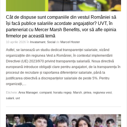
Cât de dispuse sunt companiile din vestul României să
își facă publice salariile acordate angajaților? UVT, în
parteneriat cu Mercer Marsh Benefits, vor să afle opinia
firmelor pe această temă
10 aprilie 2026
în
Invatamant
,
Social
de
Marcel Hoster
Astfel, se lansează un studiu dedicat transparenței salariale, vizând
organizațiile din regiunea Vest a României, în contextul implementării
Directivei (UE) 2023/970 privind transparența salarială. Noua directivă
europeană introduce obligații clare pentru angajatori, de la transparența în
procesul de recrutare și raportarea diferențelor salariale, până la
justificarea obiectivă a discrepanțelor salariale de peste 5%. Pentru
organizații,
…
Etichete:
Area Manager
,
companii
,
horatiu regep
,
Marsh
,
pirtea
,
regiunea vest
,
salarii
,
uvt