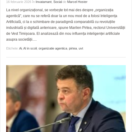
16 februarie 2026
în
Invatamant
,
Social
de
Marcel Hoster
La nivel organizațional, se vorbește tot mai des despre „organizația
agentică”, care nu se referă doar la un nou mod de a folosi Inteligența
Artificială, ci la o schimbare de paradigmă comparabilă cu revoluțiile
industrială și digitală anterioare, spune Marilen Pirtea, rectorul Universității
de Vest Timișoara. El analizează din nou influența inteligenței artificiale
asupra societății.
…
Etichete:
Ai
,
AI in scoli
,
organizatie agentica
,
pirtea
,
uvt