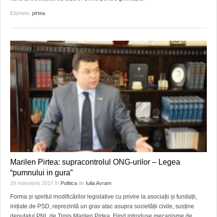
Etichete:
pirtea
Marilen Pirtea: supracontrolul ONG-urilor – Legea
“pumnului in gura”
29 noiembrie 2017
în
Politica
de
Iulia Avram
Forma și spiritul modificărilor legislative cu privire la asociații și fundații,
inițiate de PSD, reprezintă un grav atac asupra societății civile, susține
deputatul PNL de Timiș Marilen Pirtea. Fiind introduse mecanisme de