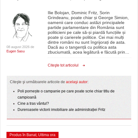
Ilie Bolojan, Dominic Fritz, Sorin
Grindeanu, poate chiar și George Simion,
oamenii care conduc astăzi principalele
partide parlamentare din România sunt
politicieni pe cale să-și piardă funcțiile și
poate și carierele politice. Cei mai mulți
dintre români nu sunt îngrijorați de asta.
Dacă au o tangență cu politica asta
08 august 2026 de
Eugen Sasu
zbuciumată, acea legătură e făcută prin
…
Citeşte tot articolul
Citeşte şi următoarele articole de
acelaşi autor
:
Poli pornește o campanie pe care poate scrie chiar titlu de
campioană
Cine a tras vântul?
Dureroasele victorii imobiliare ale administrației Fritz
Produs în Banat
,
Ultima ora