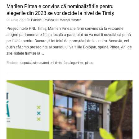
HARTA TIMIŞOAREI
Marilen Pirtea e convins că nominalizările pentru
alegerile din 2028 se vor decide la nivel de Timiș
LICEE, ŞCOLI ŞI GRĂDINIŢE DIN TIMIŞ
06 iunie 2026
în
Partide
,
Politica
de
Marcel Hoster
PRIMĂRIILE DIN TIMIŞ
Președintele PNL Timiș, Marilen Pirtea, e ferm convins că la viitoarele
alegeri parlamentare filiala locală a partidului nu va mai fi nevoită să pună
SFATUL MEDICULUI
pe listele pentru București tot felul de parașutați de la centru. Aceasta, cel
puțin cât timp președinte al partidului va fi Ilie Bolojan, spune Pirtea. Ani de
SFATURI JURIDICE
zile, listele trimise la
…
Etichete:
deputati si senatori pnl timis
,
fara ingerinte
,
pirtea