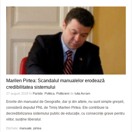
Marilen Pirtea: Scandalul manualelor erodează
credibilitatea sistemului
27 august 2018
în
Partide
,
Politica
,
Politicieni
de
Iulia Avram
Erorile din manualul de Geografie, dar și din altele, nu sunt simple greșeli,
consideră deputul PNL de Timiș Marilen Pirtea. Ele contribuie la
decredibilizarea sistemului public de educație, cu consecințe grave pentru
viitor, susține liberalul.
Etichete:
manuale
,
pirtea