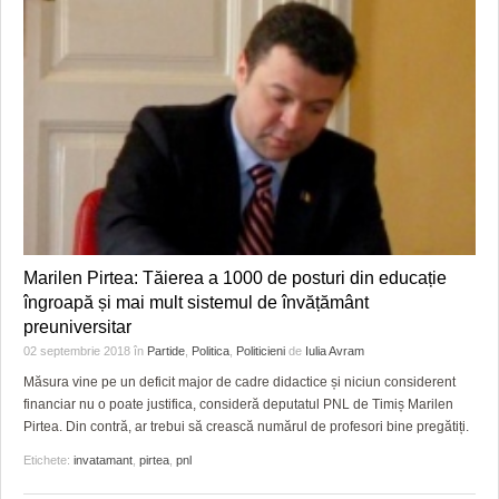
Marilen Pirtea: Tăierea a 1000 de posturi din educație
îngroapă și mai mult sistemul de învățământ
preuniversitar
02 septembrie 2018
în
Partide
,
Politica
,
Politicieni
de
Iulia Avram
Măsura vine pe un deficit major de cadre didactice și niciun considerent
financiar nu o poate justifica, consideră deputatul PNL de Timiș Marilen
Pirtea. Din contră, ar trebui să crească numărul de profesori bine pregătiți.
Etichete:
invatamant
,
pirtea
,
pnl