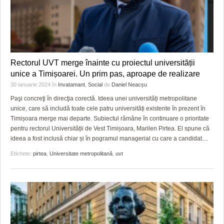
Rectorul UVT merge înainte cu proiectul universității
unice a Timișoarei. Un prim pas, aproape de realizare
30 ianuarie 2024
în
Invatamant
,
Social
de
Daniel Neacșu
Paşi concreţi în direcţia corectă. Ideea unei universități metropolitane
unice, care să includă toate cele patru universități existente în prezent în
Timișoara merge mai departe. Subiectul rămâne în continuare o prioritate
pentru rectorul Universității de Vest Timișoara, Marilen Pirtea. El spune că
ideea a fost inclusă chiar și în pogramul managerial cu care a candidat
…
Etichete:
pirtea
,
Universitate metropolitană
,
uvt