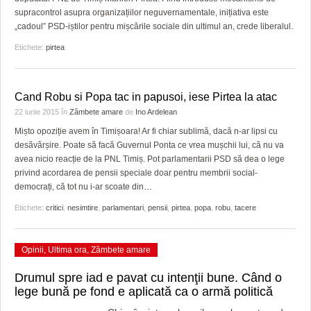
supracontrol asupra organizațiilor neguvernamentale, inițiativa este
„cadoul” PSD-iștilor pentru mișcările sociale din ultimul an, crede liberalul.
Etichete:
pirtea
Cand Robu si Popa tac in papusoi, iese Pirtea la atac
22 iunie 2015
în
Zâmbete amare
de
Ino Ardelean
Mișto opoziție avem în Timișoara! Ar fi chiar sublimă, dacă n-ar lipsi cu
desăvârșire. Poate să facă Guvernul Ponta ce vrea mușchii lui, că nu va
avea nicio reacție de la PNL Timiș. Pot parlamentarii PSD să dea o lege
privind acordarea de pensii speciale doar pentru membrii social-
democrați, că tot nu i-ar scoate din
…
Etichete:
critici
,
nesimtire
,
parlamentari
,
pensii
,
pirtea
,
popa
,
robu
,
tacere
Opinii
,
Ultima ora
,
Zâmbete amare
Drumul spre iad e pavat cu intenţii bune. Când o
lege bună pe fond e aplicată ca o armă politică