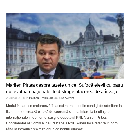
Marilen Pirtea despre tezele unice: Sufocă elevii cu patru
noi evaluări naționale, le distruge plăcerea de a învăța
25 iunie 2018
în
Politica
,
Politicieni
de
Iulia Avram
Modul în care se creionează în acest moment noile condiții de admitere la
liceu demonstrează o lipsă de coerență și de aliniere la tendințele
internaționale în domeniu, susține deputatul PNL Marilen Pirtea.
Coordonator al Comisiei de Educație a PNL. Pirtea face referire în primul
rând la introducerea tezelor unice pentru gimnaziu.