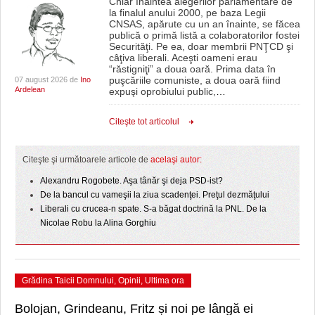
Chiar înaintea alegerilor parlamentare de
la finalul anului 2000, pe baza Legii
CNSAS, apărute cu un an înainte, se făcea
publică o primă listă a colaboratorilor fostei
Securităţi. Pe ea, doar membrii PNŢCD şi
câţiva liberali. Aceşti oameni erau
“răstigniţi” a doua oară. Prima data în
puşcăriile comuniste, a doua oară fiind
07 august 2026 de
Ino
Ardelean
expuşi oprobiului public,
…
Citeşte tot articolul
Citeşte şi următoarele articole de
acelaşi autor:
Alexandru Rogobete. Aşa tânăr şi deja PSD-ist?
De la bancul cu vameşii la ziua scadenţei. Preţul dezmăţului
Liberali cu crucea-n spate. S-a băgat doctrină la PNL. De la
Nicolae Robu la Alina Gorghiu
Grădina Taicii Domnului
,
Opinii
,
Ultima ora
Bolojan, Grindeanu, Fritz și noi pe lângă ei