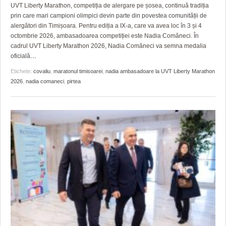
GRĂDINA TAICII DOMNULUI
CRONICĂ DE FILM
ACCIDENTE
UVT Liberty Marathon, competiția de alergare pe șosea, continuă tradiția
prin care mari campioni olimpici devin parte din povestea comunității de
ZIARISTU’ DE TERASĂ
UNDE MERGEM
ANUNŢURI
alergători din Timișoara. Pentru ediția a IX-a, care va avea loc în 3 și 4
octombrie 2026, ambasadoarea competiției este Nadia Comăneci. În
CU OIŞTEA-N KIERKEGAARD
FILME DOCUMENTARE
INFO SI UTILE
cadrul UVT Liberty Marathon 2026, Nadia Comăneci va semna medalia
oficială
…
FINANŢĂRI DE LA A LA Z
CLIPURI VIDEO
CULTURA
Etichete:
covaliu
,
maratonul timisoarei
,
nadia ambasadoare la UVT Liberty Marathon
2026
,
nadia comaneci
,
pirtea
PE SURSE
JOCURI ONLINE
INVATAMANT
JUSTITIE
FILME DOCUMENTARE
CLIPURI VIDEO
JOCURI ONLINE
DIVERSE
FARMACII DIN TIMIŞOARA