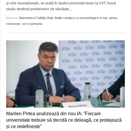
și cele reumatismale, se arată în studiul prezentat vineri la UVT. Acest
studiu destinat problemelor de sănătate
…
Etichete:
Barometrul Calității Vieții
,
Bolile cardiace si stomatologice in top
,
pirtea
,
romocean
,
uvt si primaria
Marilen Pirtea analizează din nou IA: ”Fiecare
universitate trebuie să decidă ce deleagă, ce protejează
și ce redefinește”