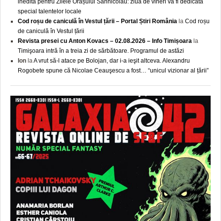
inedită pentru Zilele Orașului Sânnicolau: ziua de vineri va fi dedicată
special talentelor locale
Cod roșu de caniculă în Vestul țării – Portal Știri România
la
Cod roșu
de caniculă în Vestul țării
Revista presei cu Anton Kovacs – 02.08.2026 – Info Timișoara
la
Timişoara intră în a treia zi de sărbătoare. Programul de astăzi
Ion
la
A vrut să-l atace pe Bolojan, dar i-a ieşit altceva. Alexandru
Rogobete spune că Nicolae Ceauşescu a fost… “unicul vizionar al țării”