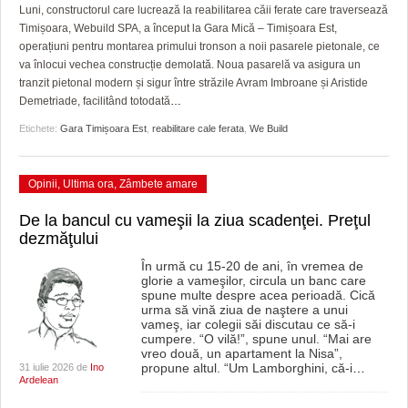
GRĂDINA TAICII DOMNULUI
CRONICĂ DE FILM
ACCIDENTE
Luni, constructorul care lucrează la reabilitarea căii ferate care traversează
Timișoara, Webuild SPA, a început la Gara Mică – Timișoara Est,
ZIARISTU’ DE TERASĂ
UNDE MERGEM
ANUNŢURI
operațiuni pentru montarea primului tronson a noii pasarele pietonale, ce
va înlocui vechea construcție demolată. Noua pasarelă va asigura un
CU OIŞTEA-N KIERKEGAARD
FILME DOCUMENTARE
INFO SI UTILE
tranzit pietonal modern și sigur între străzile Avram Imbroane și Aristide
Demetriade, facilitând totodată
…
FINANŢĂRI DE LA A LA Z
CLIPURI VIDEO
CULTURA
Etichete:
Gara Timișoara Est
,
reabilitare cale ferata
,
We Build
PE SURSE
JOCURI ONLINE
INVATAMANT
Opinii
,
Ultima ora
,
Zâmbete amare
JUSTITIE
De la bancul cu vameşii la ziua scadenţei. Preţul
FILME DOCUMENTARE
dezmăţului
CLIPURI VIDEO
În urmă cu 15-20 de ani, în vremea de
glorie a vameşilor, circula un banc care
spune multe despre acea perioadă. Cică
JOCURI ONLINE
urma să vină ziua de naştere a unui
vameş, iar colegii săi discutau ce să-i
cumpere. “O vilă!”, spune unul. “Mai are
DIVERSE
vreo două, un apartament la Nisa”,
propune altul. “Um Lamborghini, că-i
…
31 iulie 2026 de
Ino
FARMACII DIN TIMIŞOARA
Ardelean