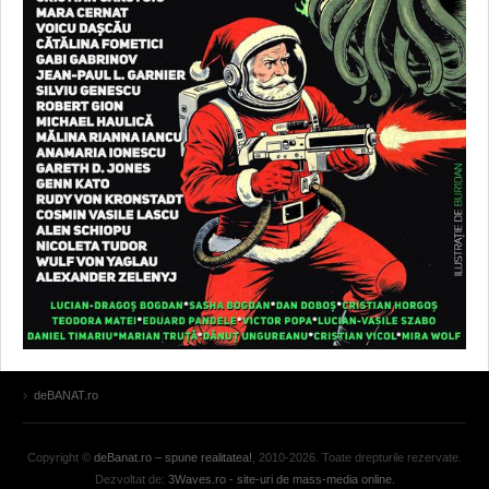
deBANAT.ro
Copyright ©
deBanat.ro – spune realitatea!
, 2010-2026. Toate drepturile rezervate.
Dezvoltat de:
3Waves.ro - site-uri de mass-media online.