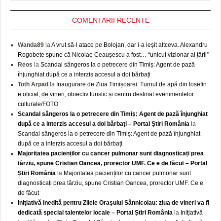
COMENTARII RECENTE
Wanda89
la
A vrut să-l atace pe Bolojan, dar i-a ieşit altceva. Alexandru
Rogobete spune că Nicolae Ceauşescu a fost… “unicul vizionar al țării”
Reos
la
Scandal sângeros la o petrecere din Timiș: Agent de pază
înjunghiat după ce a interzis accesul a doi bărbați
Toth Arpad
la
Inaugurare de Ziua Timișoarei. Turnul de apă din Iosefin
e oficial, de vineri, obiectiv turistic și centru destinat evenimentelor
culturale/FOTO
Scandal sângeros la o petrecere din Timiș: Agent de pază înjunghiat
după ce a interzis accesul a doi bărbați – Portal Știri România
la
Scandal sângeros la o petrecere din Timiș: Agent de pază înjunghiat
după ce a interzis accesul a doi bărbați
Majoritatea pacienților cu cancer pulmonar sunt diagnosticați prea
târziu, spune Cristian Oancea, prorector UMF. Ce e de făcut – Portal
Știri România
la
Majoritatea pacienților cu cancer pulmonar sunt
diagnosticați prea târziu, spune Cristian Oancea, prorector UMF. Ce e
de făcut
Iniţiativă inedită pentru Zilele Orașului Sânnicolau: ziua de vineri va fi
dedicată special talentelor locale – Portal Știri România
la
Iniţiativă