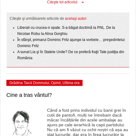
HARTA TIMIŞOAREI
Citeşte tot articolul
LICEE, ŞCOLI ŞI GRĂDINIŢE DIN TIMIŞ
Citeşte şi următoarele articole de
acelaşi autor:
PRIMĂRIILE DIN TIMIŞ
Liberali cu crucea-n spate. S-a băgat doctrină la PNL. De la
Nicolae Robu la Alina Gorghiu
SFATUL MEDICULUI
În sfârşit, primarul Dominic Fritz ajunge la vorbele… preşedintelui
Dominic Fritz
SFATURI JURIDICE
A sunat Lia şi în Statele Unite? De ce preferă fraţii Tate justiţia din
România
Grădina Taicii Domnului
,
Opinii
,
Ultima ora
Cine a tras vântul?
Când a fost prins individul cu banii grei în
cutii de pantofi, mulți ne întrebam dacă
măcar încălțările din acele ambalaje au
ajuns pe cale ierarhică la capii partidului.
Nu că am fi văzut cu ochii noștri că așa au
stat lucrurile, dar era în firea lucrurilor la