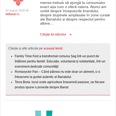
mierea trebuie să ajungă la consumator
exact așa cum o oferă natura. Atunci am
02 august 2026 de
vorbit despre începuturile brandului,
deBanat.ro
despre stupinele amplasate în zone curate
ale Banatului și despre respectul pentru
albine
…
Citeşte tot articolul
Citește și alte articole pe
aceeași temă
:
Family Time Fest a transformat comuna Șag într-un punct de
întâlnire pentru familii. Educație, voluntariat și solidaritate, într-un
eveniment dedicate comunității
Romavyctor Pan – Când pâinea nu este doar un aliment, ci o
întoarcere la gustul autentic al Banatului
Terra Biola: locul unde agricultura înseamnă pasiune, iar fiecare
produs spune o poveste despre Banat