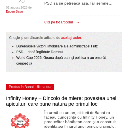
PSD să se petreacă așa. Iar semne
…
01 august 2026 de
Eugen Sasu
Citeşte tot articolul
Citeşte şi următoarele articole de
acelaşi autor
:
Dureroasele victorii imobiliare ale administrației Fritz
PSD… dacă îngăduie Domnul
World Cup 2026. Goana după bani și politica n-au omorât
competiția
Produs în Banat
,
Ultima ora
Infinity Honey – Dincolo de miere: povestea unei
apiculturi care pune natura pe primul loc
În urmă cu un an, cititorii deBanat.ro
făceau cunoștință cu Infinity Honey, un
producător bănățean care și-a construit
identitatea în jurul unui principiu simplu: