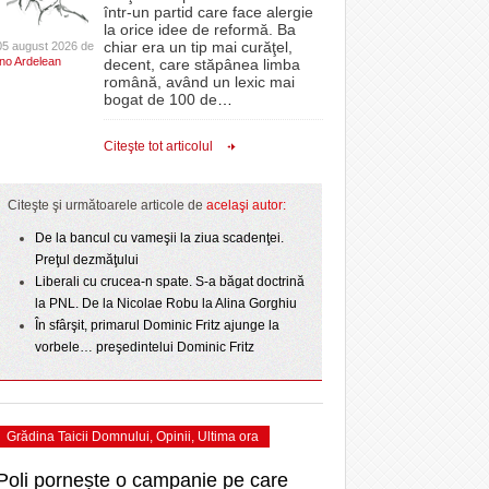
CLIPURI VIDEO
într-un partid care face alergie
- acum 2 zile
- 1
proiectelor derulate de instituție din fonduri
omovare
la orice idee de reformă. Ba
Ziua Timișoarei – City Celebration. Programul
- 11 December 2025
JOCURI ONLINE
europene/FOTO
chiar era un tip mai curăţel,
05 august 2026 de
amentul cu o victorie
- 3 August 2026
Ino Ardelean
ultimei zile
decent, care stăpânea limba
DIVERSE
română, având un lexic mai
- 25 July 2026
ANAF oferă persoanelor fizice posibilitatea să
dicat
odus
bogat de 100 de
…
Sărbătoarea continuă! Zeci de mii de oameni
beneficieze de Declarația Unică 212
FARMACII DIN
învins o echipă de
- 25 November 2025
au celebrat a treia seară la rând Ziua Timișoarei
precompletată
TIMIŞOARA
Citeşte tot articolul
uly 2026
- 2 August 2026
HARTA TIMIŞOAREI
Romanian Business Leaders lansează RBL
View all
- 19 November
Banat, prima filială din vestul țării
NL
LICEE, ŞCOLI ŞI
Citeşte şi următoarele articole de
acelaşi autor:
2025
e la
GRĂDINIŢE DIN TIMIŞ
July
De la bancul cu vameşii la ziua scadenţei.
View all
PRIMĂRIILE DIN TIMIŞ
Preţul dezmăţului
Liberali cu crucea-n spate. S-a băgat doctrină
SFATUL MEDICULUI
la PNL. De la Nicolae Robu la Alina Gorghiu
SFATURI JURIDICE
În sfârşit, primarul Dominic Fritz ajunge la
vorbele… preşedintelui Dominic Fritz
Grădina Taicii Domnului
,
Opinii
,
Ultima ora
Poli pornește o campanie pe care