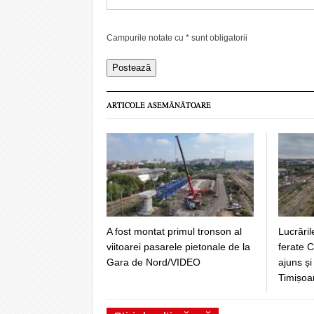
Campurile notate cu
*
sunt obligatorii
ARTICOLE ASEMĂNĂTOARE
A fost montat primul tronson al
Lucrăril
viitoarei pasarele pietonale de la
ferate 
Gara de Nord/VIDEO
ajuns ș
Timișoa