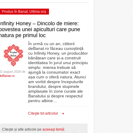
Produs în Banat
,
Ultima ora
Infinity Honey – Dincolo de miere:
povestea unei apiculturi care pune
natura pe primul loc
În urmă cu un an, cititorii
deBanat.ro făceau cunoștință
cu Infinity Honey, un producător
bănățean care și-a construit
identitatea în jurul unui principiu
simplu: mierea trebuie să
02 august 2026 de
ajungă la consumator exact
deBanat.ro
așa cum o oferă natura. Atunci
am vorbit despre începuturile
brandului, despre stupinele
amplasate în zone curate ale
Banatului și despre respectul
pentru albine
…
Citeşte tot articolul
Citește și alte articole pe
aceeași temă
: