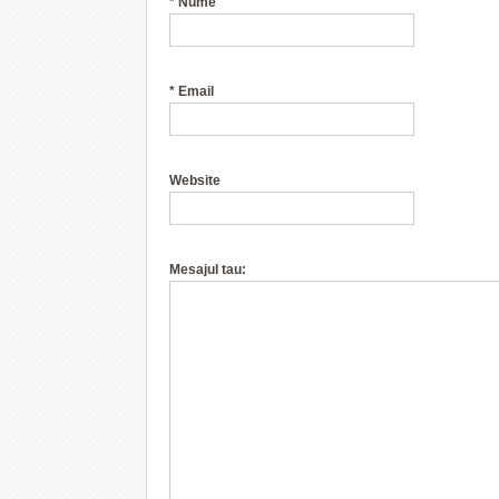
*
Nume
*
Email
Website
Mesajul tau: