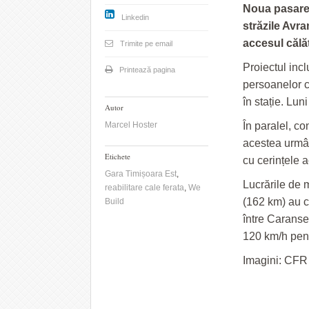
Noua pasarel
Linkedin
străzile Avr
accesul călăto
Trimite pe email
Proiectul incl
Printează pagina
persoanelor c
în stație. Lun
Autor
Marcel Hoster
În paralel, co
acestea urmâ
Etichete
cu cerințele a
Gara Timișoara Est
,
Lucrările de 
reabilitare cale ferata
,
We
(162 km) au ca
Build
între Caranseb
120 km/h pent
Imagini: CFR 