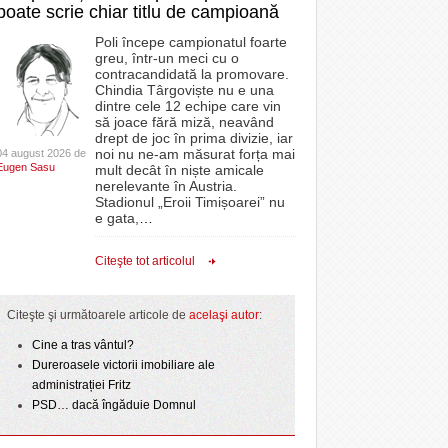
poate scrie chiar titlu de campioană
Poli începe campionatul foarte
greu, într-un meci cu o
contracandidată la promovare.
Chindia Târgoviște nu e una
dintre cele 12 echipe care vin
să joace fără miză, neavând
drept de joc în prima divizie, iar
noi nu ne-am măsurat forța mai
04 august 2026 de
Eugen Sasu
mult decât în niște amicale
nerelevante în Austria.
Stadionul „Eroii Timișoarei” nu
e gata,
…
Citeşte tot articolul
Citeşte şi următoarele articole de
acelaşi autor
:
Cine a tras vântul?
Dureroasele victorii imobiliare ale
administrației Fritz
PSD… dacă îngăduie Domnul