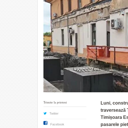
Trimite la prieteni
Luni, constru
traversează 
Twitter
Timișoara Es
pasarele pie
Facebook