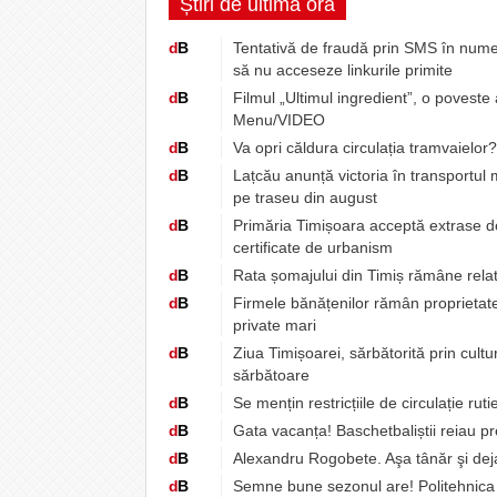
Știri de ultimă oră
d
B
Tentativă de fraudă prin SMS în numel
să nu acceseze linkurile primite
d
B
Filmul „Ultimul ingredient”, o poveste
Menu/VIDEO
d
B
Va opri căldura circulația tramvaielor
d
B
Lațcău anunță victoria în transportul
pe traseu din august
d
B
Primăria Timișoara acceptă extrase de 
certificate de urbanism
d
B
Rata șomajului din Timiș rămâne relat
d
B
Firmele bănățenilor rămân proprietatea
private mari
d
B
Ziua Timișoarei, sărbătorită prin cultur
sărbătoare
d
B
Se mențin restricțiile de circulație rut
d
B
Gata vacanța! Baschetbaliștii reiau p
d
B
Alexandru Rogobete. Aşa tânăr şi dej
d
B
Semne bune sezonul are! Politehnica 