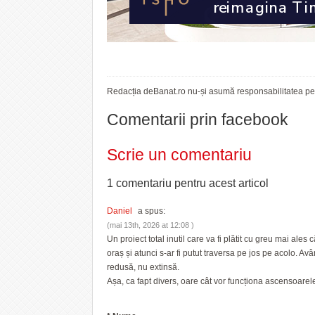
Redacția deBanat.ro nu-și asumă responsabilitatea pent
Comentarii prin facebook
Scrie un comentariu
1 comentariu pentru
acest articol
Daniel
a spus:
(mai 13th, 2026 at 12:08 )
Un proiect total inutil care va fi plătit cu greu mai ale
oraș și atunci s-ar fi putut traversa pe jos pe acolo. A
redusă, nu extinsă.
Așa, ca fapt divers, oare cât vor funcționa ascensoarele