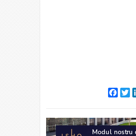
Fac
T