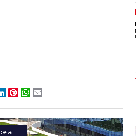
ebook
witter
LinkedIn
Pinterest
WhatsApp
Email