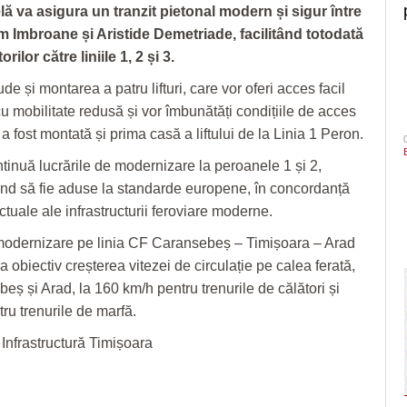
ă va asigura un tranzit pietonal modern și sigur între
am Imbroane și Aristide Demetriade, facilitând totodată
rilor către liniile 1, 2 și 3.
ude și montarea a patru lifturi, care vor oferi acces facil
u mobilitate redusă și vor îmbunătăți condițiile de acces
i a fost montată și prima casă a liftului de la Linia 1 Peron.
ntinuă lucrările de modernizare la peroanele 1 și 2,
nd să fie aduse la standarde europene, în concordanță
ctuale ale infrastructurii feroviare moderne.
modernizare pe linia CF Caransebeș – Timișoara – Arad
 obiectiv creșterea vitezei de circulație pe calea ferată,
eș și Arad, la 160 km/h pentru trenurile de călători și
ru trenurile de marfă.
Infrastructură Timișoara