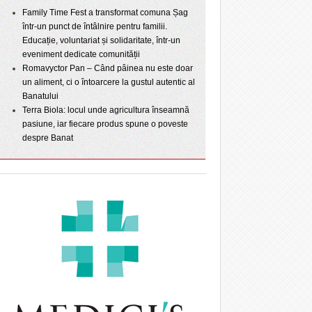
Family Time Fest a transformat comuna Șag
într-un punct de întâlnire pentru familii.
Educație, voluntariat și solidaritate, într-un
eveniment dedicate comunității
Romavyctor Pan – Când pâinea nu este doar
un aliment, ci o întoarcere la gustul autentic al
Banatului
Terra Biola: locul unde agricultura înseamnă
pasiune, iar fiecare produs spune o poveste
despre Banat