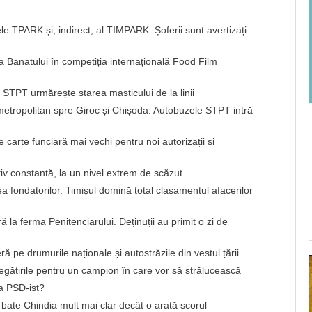
e TPARK și, indirect, al TIMPARK. Șoferii sunt avertizați
 a Banatului în competiția internațională Food Film
? STPT urmărește starea masticului de la linii
 metropolitan spre Giroc și Chișoda. Autobuzele STPT intră
carte funciară mai vechi pentru noi autorizații și
iv constantă, la un nivel extrem de scăzut
 fondatorilor. Timișul domină total clasamentul afacerilor
ă la ferma Penitenciarului. Deținuții au primit o zi de
ieră pe drumurile naționale și autostrăzile din vestul țării
regătirile pentru un campion în care vor să strălucească
a PSD-ist?
bate Chindia mult mai clar decât o arată scorul