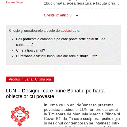
Eugen Sasu
zbuciumată, acea legătură e făcută prin
…
Citeşte tot articolul
Citeşte şi următoarele articole de
acelaşi autor
:
Poli pornește o campanie pe care poate scrie chiar titlu de
campioană
Cine a tras vântul?
Dureroasele victorii imobiliare ale administrației Fritz
Produs în Banat
,
Ultima ora
LUN – Designul care pune Banatul pe harta
obiectelor cu poveste
În urmă cu un an, deBanat.ro prezenta
povestea studioului LUN, un proiect creat
la Timișoara de Manuela Marchiș Blînda și
Cezar Blînda, în care sculptura, psihologia
și designul contemporan se întâlnesc într-