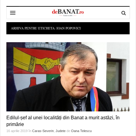
HOME
ARHIVA PENTRU ETICHETA:
IOAN POPOVICI
ADMINISTRAȚIE
DESPRE NOI
POLITICĂ
REDACȚIA DEBANAT
PRIMĂRIA TIMIŞOARA
SPORT
POLITICA DE COOKIES
CONSILIUL JUDEŢEAN TIMIŞ
POLITICA
OPINII
POLITICA DE CONFIDENȚIALITATE
PREFECTURA TIMIŞ
POLI TIMISOARA
TIMP LIBER ȘI CULTURĂ
FOTBAL JUDETEAN
DOSARELE DEBANAT
ECONOMIC
ALTE SPORTURI
ETICA LUCIDITĂȚII ASISTATE
TIMP LIBER
SĂNĂTATE
JURNAL DE CAMPANIE
ULTRAMARIN VA RECOMANDA
AFACERI
Edilul-șef al unei localități din Banat a murit astăzi, în
primărie
MAI MULTE
ZÂMBETE AMARE
CULTURA
16 aprilie 2019
în
Caras-Severin
,
Judete
de
Oana Telescu