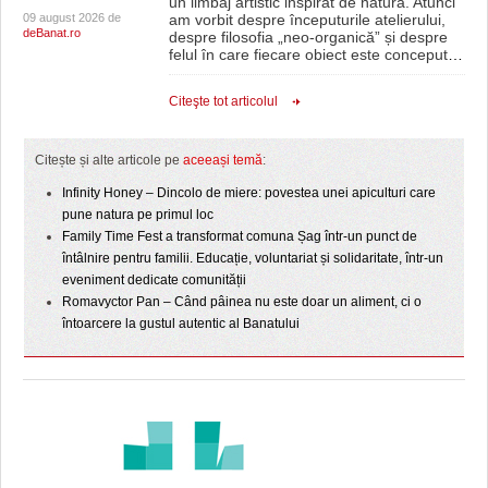
un limbaj artistic inspirat de natură. Atunci
09 august 2026 de
am vorbit despre începuturile atelierului,
deBanat.ro
despre filosofia „neo-organică” și despre
felul în care fiecare obiect este conceput
…
Citeşte tot articolul
Citește și alte articole pe
aceeași temă
:
Infinity Honey – Dincolo de miere: povestea unei apiculturi care
pune natura pe primul loc
Family Time Fest a transformat comuna Șag într-un punct de
întâlnire pentru familii. Educație, voluntariat și solidaritate, într-un
eveniment dedicate comunității
Romavyctor Pan – Când pâinea nu este doar un aliment, ci o
întoarcere la gustul autentic al Banatului