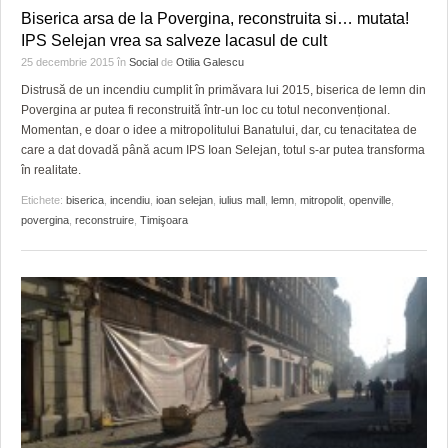
Biserica arsa de la Povergina, reconstruita si… mutata!
IPS Selejan vrea sa salveze lacasul de cult
25 decembrie 2015
în
Social
de
Otilia Galescu
Distrusă de un incendiu cumplit în primăvara lui 2015, biserica de lemn din
Povergina ar putea fi reconstruită într-un loc cu totul neconvențional.
Momentan, e doar o idee a mitropolitului Banatului, dar, cu tenacitatea de
care a dat dovadă până acum IPS Ioan Selejan, totul s-ar putea transforma
în realitate.
Etichete:
biserica
,
incendiu
,
ioan selejan
,
iulius mall
,
lemn
,
mitropolit
,
openville
,
povergina
,
reconstruire
,
Timişoara