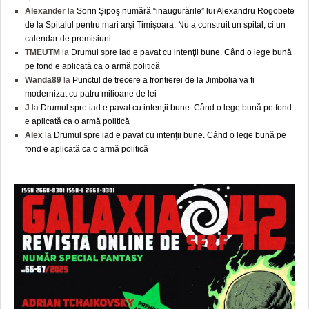
Alexander
la
Sorin Şipoş numără “inaugurările” lui Alexandru Rogobete
de la Spitalul pentru mari arși Timișoara: Nu a construit un spital, ci un
calendar de promisiuni
TMEUTM
la
Drumul spre iad e pavat cu intenţii bune. Când o lege bună
pe fond e aplicată ca o armă politică
Wanda89
la
Punctul de trecere a frontierei de la Jimbolia va fi
modernizat cu patru milioane de lei
J
la
Drumul spre iad e pavat cu intenţii bune. Când o lege bună pe fond
e aplicată ca o armă politică
Alex
la
Drumul spre iad e pavat cu intenţii bune. Când o lege bună pe
fond e aplicată ca o armă politică