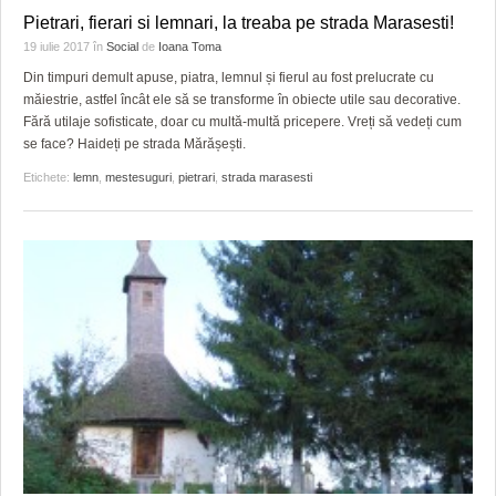
Pietrari, fierari si lemnari, la treaba pe strada Marasesti!
19 iulie 2017
în
Social
de
Ioana Toma
Din timpuri demult apuse, piatra, lemnul și fierul au fost prelucrate cu
măiestrie, astfel încât ele să se transforme în obiecte utile sau decorative.
Fără utilaje sofisticate, doar cu multă-multă pricepere. Vreți să vedeți cum
se face? Haideți pe strada Mărășești.
Etichete:
lemn
,
mestesuguri
,
pietrari
,
strada marasesti