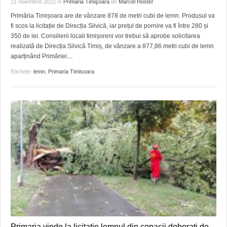
21 noiembrie 2022
în
Primăria Timişoara
de
Marcel Hoster
HARTA TIMIŞOAREI
Primăria Timișoara are de vânzare 878 de metri cubi de lemn. Produsul va
LICEE, ŞCOLI ŞI GRĂDINIŢE DIN TIMIŞ
fi scos la licitație de Direcția Silvică, iar prețul de pornire va fi între 280 și
350 de lei. Consilierii locali timișoreni vor trebui să aprobe solicitarea
PRIMĂRIILE DIN TIMIŞ
realizată de Direcția Silvică Timiș, de vânzare a 877,86 metri cubi de lemn
aparținând Primăriei
…
SFATUL MEDICULUI
Etichete:
lemn
,
Primaria Timisoara
SFATURI JURIDICE
Primaria vinde la licitatie lemnul din copacii doborati de