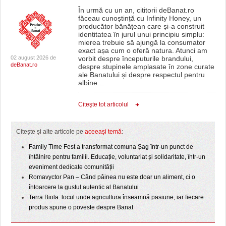
În urmă cu un an, cititorii deBanat.ro
făceau cunoștință cu Infinity Honey, un
producător bănățean care și-a construit
identitatea în jurul unui principiu simplu:
mierea trebuie să ajungă la consumator
exact așa cum o oferă natura. Atunci am
02 august 2026 de
vorbit despre începuturile brandului,
deBanat.ro
despre stupinele amplasate în zone curate
ale Banatului și despre respectul pentru
albine
…
Citeşte tot articolul
Citește și alte articole pe
aceeași temă
:
Family Time Fest a transformat comuna Șag într-un punct de
întâlnire pentru familii. Educație, voluntariat și solidaritate, într-un
eveniment dedicate comunității
Romavyctor Pan – Când pâinea nu este doar un aliment, ci o
întoarcere la gustul autentic al Banatului
Terra Biola: locul unde agricultura înseamnă pasiune, iar fiecare
produs spune o poveste despre Banat