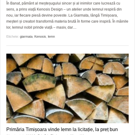
GRĂDINA TAICII DOMNULUI
CRONICĂ DE FILM
ACCIDENTE
În Banat, pământ al meșteșugului sincer și al inimilor care lucrează cu
sens, a prins viață Kenosis Design – un atelier unde lemnul respiră din
ZIARISTU’ DE TERASĂ
UNDE MERGEM
ANUNŢURI
nou, iar fiecare piesă devine poveste. La Giarmata, lângă Timișoara,
meșteri și creatori transformă materia brută în forme care inspiră. În mâinile
CU OIŞTEA-N KIERKEGAARD
FILME DOCUMENTARE
INFO SI UTILE
lor, lemnul nobil prinde viață – masiv, dar
…
Etichete:
giarmata
,
Kenosis
,
lemn
FINANŢĂRI DE LA A LA Z
CLIPURI VIDEO
CULTURA
PE SURSE
JOCURI ONLINE
INVATAMANT
JUSTITIE
FILME DOCUMENTARE
CLIPURI VIDEO
JOCURI ONLINE
DIVERSE
FARMACII DIN TIMIŞOARA
Primăria Timișoara vinde lemn la licitație, la preț bun