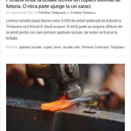
furtuna. O mica parte ajunge la cei saraci
22 septembrie 2017
în
Primăria Timişoara
de
Cristina Tomescu
Lemnul rezultat după tăierea celor 3.500 de arbori prăbușiți de furtună la
Timișoara va fi folosit în două scopuri. O mică parte va asigura căldura de
la iarnă pentru cei care primesc ajutoare sociale, iar restul va fi scos la
licitație.
Etichete:
ajutoare sociale
,
copaci
,
lemn
,
nicolae robu
,
Primaria Timisoara
,
Timişoara