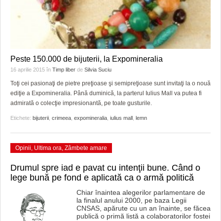
Peste 150.000 de bijuterii, la Expomineralia
16 aprilie 2015
în
Timp liber
de
Silvia Suciu
Toţi cei pasionaţi de pietre preţioase şi semipreţioase sunt invitaţi la o nouă
ediţie a Expomineralia. Până duminică, la parterul Iulius Mall va putea fi
admirată o colecţie impresionantă, pe toate gusturile.
Etichete:
bijuterii
,
crimeea
,
expomineralia
,
iulius mall
,
lemn
Opinii
,
Ultima ora
,
Zâmbete amare
Drumul spre iad e pavat cu intenţii bune. Când o
lege bună pe fond e aplicată ca o armă politică
Chiar înaintea alegerilor parlamentare de
la finalul anului 2000, pe baza Legii
CNSAS, apărute cu un an înainte, se făcea
publică o primă listă a colaboratorilor fostei