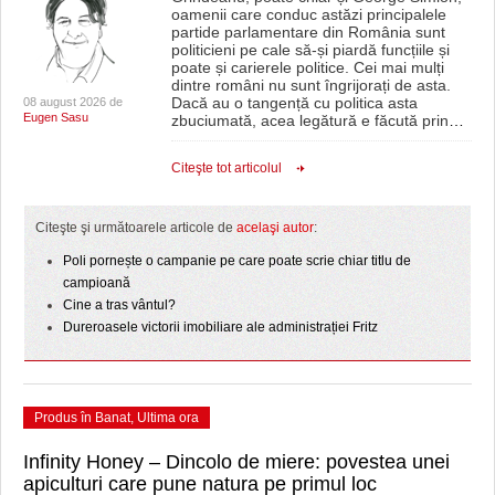
oamenii care conduc astăzi principalele
partide parlamentare din România sunt
politicieni pe cale să-și piardă funcțiile și
poate și carierele politice. Cei mai mulți
dintre români nu sunt îngrijorați de asta.
Dacă au o tangență cu politica asta
08 august 2026 de
Eugen Sasu
zbuciumată, acea legătură e făcută prin
…
Citeşte tot articolul
Citeşte şi următoarele articole de
acelaşi autor
:
Poli pornește o campanie pe care poate scrie chiar titlu de
campioană
Cine a tras vântul?
Dureroasele victorii imobiliare ale administrației Fritz
Produs în Banat
,
Ultima ora
Infinity Honey – Dincolo de miere: povestea unei
apiculturi care pune natura pe primul loc