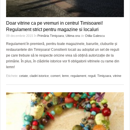
Doar vitrine ca pe vremuri in centrul Timisoarei!
Regulament strict pentru magazine si localuri
09 decembrie 2015
în
Primăria Timişoara
,
Ultima ora
de
Otilia Galescu
Regulament în premieră, pentru toate magazinele, barurile, cluburile și
restaurantele din Timișoara! Consilierii locali au adoptat un set de reguli
pe care trebuie să le respecte oricine vrea să obțină autorizație de la
primărie. În plus, în clădirile istorice vor fi obligatorii vitrinele cu rame din
lemn!
Etichete:
cetate
,
cladiri istorice
,
comert
,
lemn
,
regulament
,
reguli
,
Timişoara
,
vitrine