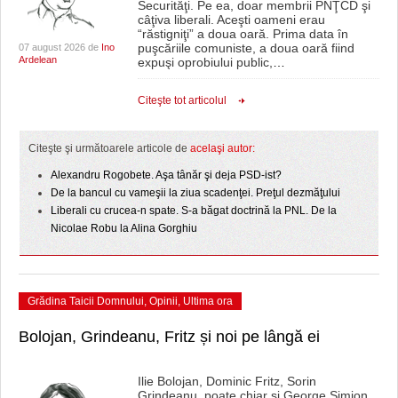
Securităţi. Pe ea, doar membrii PNŢCD şi
câţiva liberali. Aceşti oameni erau
“răstigniţi” a doua oară. Prima data în
puşcăriile comuniste, a doua oară fiind
07 august 2026 de
Ino
Ardelean
expuşi oprobiului public,
…
Citeşte tot articolul
Citeşte şi următoarele articole de
acelaşi autor:
Alexandru Rogobete. Aşa tânăr şi deja PSD-ist?
De la bancul cu vameşii la ziua scadenţei. Preţul dezmăţului
Liberali cu crucea-n spate. S-a băgat doctrină la PNL. De la
Nicolae Robu la Alina Gorghiu
Grădina Taicii Domnului
,
Opinii
,
Ultima ora
Bolojan, Grindeanu, Fritz și noi pe lângă ei
Ilie Bolojan, Dominic Fritz, Sorin
Grindeanu, poate chiar și George Simion,