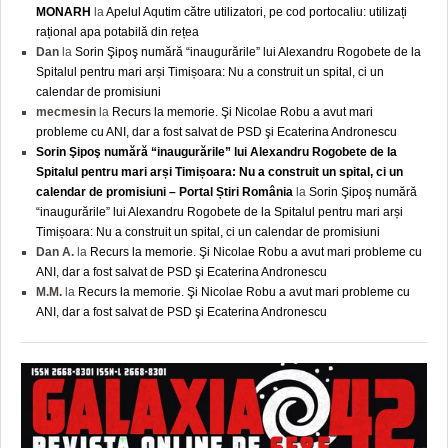
MONARH
la
Apelul Aqutim către utilizatori, pe cod portocaliu: utilizați
rațional apa potabilă din rețea
Dan
la
Sorin Şipoş numără “inaugurările” lui Alexandru Rogobete de la
Spitalul pentru mari arși Timișoara: Nu a construit un spital, ci un
calendar de promisiuni
mecmesin
la
Recurs la memorie. Şi Nicolae Robu a avut mari
probleme cu ANI, dar a fost salvat de PSD şi Ecaterina Andronescu
Sorin Şipoş numără “inaugurările” lui Alexandru Rogobete de la
Spitalul pentru mari arși Timișoara: Nu a construit un spital, ci un
calendar de promisiuni – Portal Știri România
la
Sorin Şipoş numără
“inaugurările” lui Alexandru Rogobete de la Spitalul pentru mari arși
Timișoara: Nu a construit un spital, ci un calendar de promisiuni
Dan A.
la
Recurs la memorie. Şi Nicolae Robu a avut mari probleme cu
ANI, dar a fost salvat de PSD şi Ecaterina Andronescu
M.M.
la
Recurs la memorie. Şi Nicolae Robu a avut mari probleme cu
ANI, dar a fost salvat de PSD şi Ecaterina Andronescu