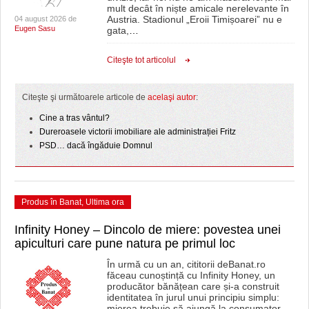
mult decât în niște amicale nerelevante în
Austria. Stadionul „Eroii Timișoarei” nu e
04 august 2026 de
Eugen Sasu
gata,
…
Citeşte tot articolul
Citeşte şi următoarele articole de
acelaşi autor
:
Cine a tras vântul?
Dureroasele victorii imobiliare ale administrației Fritz
PSD… dacă îngăduie Domnul
Produs în Banat
,
Ultima ora
Infinity Honey – Dincolo de miere: povestea unei
apiculturi care pune natura pe primul loc
În urmă cu un an, cititorii deBanat.ro
făceau cunoștință cu Infinity Honey, un
producător bănățean care și-a construit
identitatea în jurul unui principiu simplu:
mierea trebuie să ajungă la consumator