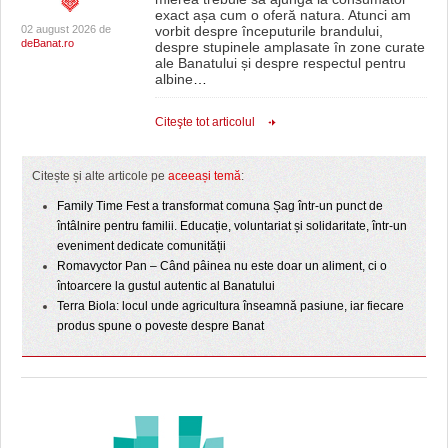
exact așa cum o oferă natura. Atunci am
02 august 2026 de
vorbit despre începuturile brandului,
deBanat.ro
despre stupinele amplasate în zone curate
ale Banatului și despre respectul pentru
albine
…
Citeşte tot articolul
Citește și alte articole pe
aceeași temă
:
Family Time Fest a transformat comuna Șag într-un punct de
întâlnire pentru familii. Educație, voluntariat și solidaritate, într-un
eveniment dedicate comunității
Romavyctor Pan – Când pâinea nu este doar un aliment, ci o
întoarcere la gustul autentic al Banatului
Terra Biola: locul unde agricultura înseamnă pasiune, iar fiecare
produs spune o poveste despre Banat