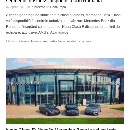
segmentul business, disponibila si in Romania
HARTA TIMIŞOAREI
07 aprilie 2016
în
Publicitate
de
Dana Popa
LICEE, ŞCOLI ŞI GRĂDINIŢE DIN TIMIŞ
A zecea generație de limuzine din clasa business, Mercedes-Benz Clasa E
va fi disponibilă în centrele autorizate de vânzare Mercedes-Benz din
PRIMĂRIILE DIN TIMIŞ
România, începând cu luna aprilie. Noua Clasă E dispune de trei linii de
echipare: Exclusive, AMG și Avantgarde.
SFATUL MEDICULUI
Etichete:
clasa e
,
lansare
,
mercedes benz
,
model
,
Timişoara
SFATURI JURIDICE