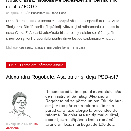
Noua Clasa E: filosofia Mercedes-Benz in cel mai mic
detaliu / FOTO
04 aprilie 2016
în
Publicitate
de
Dana Popa
O nouă dimensiune a inovației așteaptă să fie descoperită la Casa Auto
Timișoara. Din 11 aprilie, împătimiții vitezei și ai rafinamentului pot testa
noua Clasa E. Această adevărată bijuterie a șoselelor se află deja în
showroon și va fi disponibilă pentru drive test de săptămâna viitoare.
Etichete:
casa auto
,
clasa e
,
mercedes benz
,
Timişoara
Opinii
,
Ultima ora
,
Zâmbete amare
Alexandru Rogobete. Aşa tânăr şi deja PSD-ist?
Recunosc că la începutul mandatului său
de ministru al Sănătăţii, Alexandru
Rogobete mi se părea un om OK, de bun-
simţ. Mi se părea un reformist într-un
partid care face alergie la orice idee de
reformă. Ba chiar era un tip mai curăţel,
decent, care stăpânea limba română,
având un lexic mai bogat de 100 de
…
05 august 2026 de
Ino
Ardelean