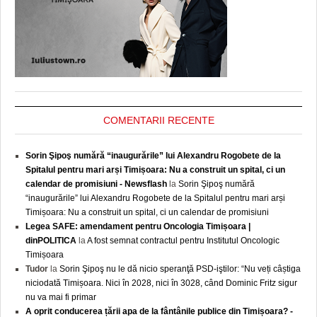
COMENTARII RECENTE
Sorin Şipoş numără “inaugurările” lui Alexandru Rogobete de la
Spitalul pentru mari arși Timișoara: Nu a construit un spital, ci un
calendar de promisiuni - Newsflash
la
Sorin Şipoş numără
“inaugurările” lui Alexandru Rogobete de la Spitalul pentru mari arși
Timișoara: Nu a construit un spital, ci un calendar de promisiuni
Legea SAFE: amendament pentru Oncologia Timișoara |
dinPOLITICA
la
A fost semnat contractul pentru Institutul Oncologic
Timișoara
Tudor
la
Sorin Şipoş nu le dă nicio speranţă PSD-iştilor: “Nu veți câștiga
niciodată Timișoara. Nici în 2028, nici în 3028, când Dominic Fritz sigur
nu va mai fi primar
A oprit conducerea țării apa de la fântânile publice din Timișoara? -