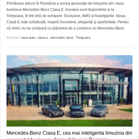
GRĂDINA TAICII DOMNULUI
CRONICĂ DE FILM
ACCIDENTE
Primăvara aduce în România a zecea generație de limuzine din clasa
business Mercedes-Benz Clasa E. Acestea sunt disponibile și la
ZIARISTU’ DE TERASĂ
UNDE MERGEM
ANUNŢURI
Timișoara, în trei linii de echipare: Exclusive, AMG și Avantgarde. Noua
Clasă E este sofisticată, inspiră încredere, eleganță şi sportivitate. Pentru
CU OIŞTEA-N KIERKEGAARD
FILME DOCUMENTARE
INFO SI UTILE
că nimic nu se compară cu plăcerea de a conduce un Mercedes-Benz.
Etichete:
casa auto
,
clasa e
,
mercedes benz
,
Timişoara
FINANŢĂRI DE LA A LA Z
CLIPURI VIDEO
CULTURA
PE SURSE
JOCURI ONLINE
INVATAMANT
JUSTITIE
FILME DOCUMENTARE
CLIPURI VIDEO
JOCURI ONLINE
DIVERSE
FARMACII DIN TIMIŞOARA
Mercedes-Benz Clasa E, cea mai inteligenta limuzina din