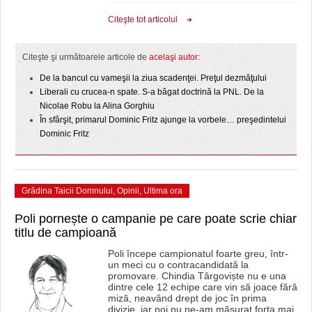
Citeşte tot articolul
Citeşte şi următoarele articole de
acelaşi autor:
De la bancul cu vameşii la ziua scadenţei. Preţul dezmăţului
Liberali cu crucea-n spate. S-a băgat doctrină la PNL. De la
Nicolae Robu la Alina Gorghiu
În sfârşit, primarul Dominic Fritz ajunge la vorbele… preşedintelui
Dominic Fritz
Grădina Taicii Domnului
,
Opinii
,
Ultima ora
Poli pornește o campanie pe care poate scrie chiar
titlu de campioană
Poli începe campionatul foarte greu, într-
un meci cu o contracandidată la
promovare. Chindia Târgoviște nu e una
dintre cele 12 echipe care vin să joace fără
miză, neavând drept de joc în prima
divizie, iar noi nu ne-am măsurat forța mai