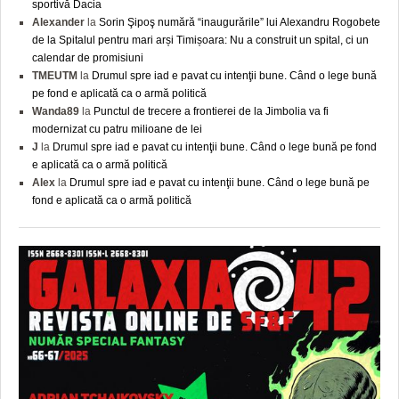
sportivă Dacia
Alexander
la
Sorin Şipoş numără “inaugurările” lui Alexandru Rogobete
de la Spitalul pentru mari arși Timișoara: Nu a construit un spital, ci un
calendar de promisiuni
TMEUTM
la
Drumul spre iad e pavat cu intenţii bune. Când o lege bună
pe fond e aplicată ca o armă politică
Wanda89
la
Punctul de trecere a frontierei de la Jimbolia va fi
modernizat cu patru milioane de lei
J
la
Drumul spre iad e pavat cu intenţii bune. Când o lege bună pe fond
e aplicată ca o armă politică
Alex
la
Drumul spre iad e pavat cu intenţii bune. Când o lege bună pe
fond e aplicată ca o armă politică