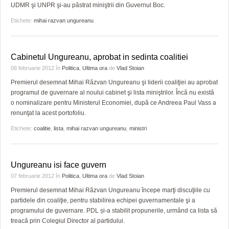
UDMR şi UNPR şi-au păstrat miniştrii din Guvernul Boc.
Etichete:
mihai razvan ungureanu
Cabinetul Ungureanu, aprobat in sedinta coalitiei
08 februarie 2012
în
Politica
,
Ultima ora
de
Vlad Stoian
Premierul desemnat Mihai Răzvan Ungureanu şi liderii coaliţiei au aprobat
programul de guvernare al noului cabinet şi lista miniştrilor. Încă nu există
o nominalizare pentru Ministerul Economiei, după ce Andreea Paul Vass a
renunţat la acest portofoliu.
Etichete:
coalitie
,
lista
,
mihai razvan ungureanu
,
ministri
Ungureanu isi face guvern
07 februarie 2012
în
Politica
,
Ultima ora
de
Vlad Stoian
Premierul desemnat Mihai Răzvan Ungureanu începe marţi discuţiile cu
partidele din coaliţie, pentru stabilirea echipei guvernamentale şi a
programului de guvernare. PDL și-a stabilit propunerile, urmând ca lista să
treacă prin Colegiul Director al partidului.