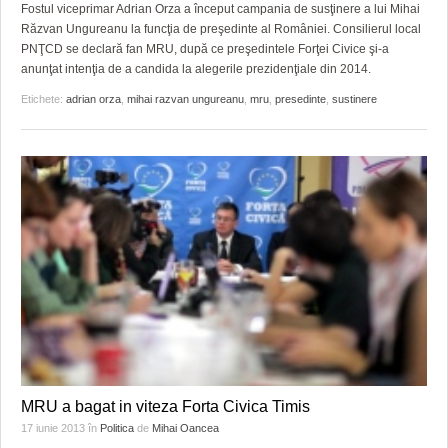
Fostul viceprimar Adrian Orza a început campania de susţinere a lui Mihai
Răzvan Ungureanu la funcţia de preşedinte al României. Consilierul local
PNŢCD se declară fan MRU, după ce preşedintele Forţei Civice şi-a
anunţat intenţia de a candida la alegerile prezidenţiale din 2014.
Etichete:
adrian orza
,
mihai razvan ungureanu
,
mru
,
presedinte
,
sustinere
MRU a bagat in viteza Forta Civica Timis
17 iunie 2013
în
Politica
de
Mihai Oancea