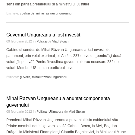
sens din partea premierului și a ministrului Justiției
Etichete:
coalitia 52
,
mihai razvan ungureanu
Guvernul Ungureanu a fost investit
09 februarie 2012
în
Politica
de
Vlad Stoian
Cabinetul condus de Mihai Răzvan Ungureanu a fost învestit de
parlament, prin votul exprimat joi. Au fost 237 de voturi „pentru” şi două
voturi „împotrivă”. Pentru învestirea guvernului erau necesare 232 de
voturi. Membrii USL nu au participat la vot.
Etichete:
guvern
,
mihai razvan ungureanu
Mihai Razvan Ungureanu a anuntat componenta
guvernului
08 februarie 2012
în
Politica
,
Ultima ora
de
Vlad Stoian
Premierul Mihai Răzvan Ungureanu a prezentat lista cabinetului său.
Printre membrii noului guvern se află Gabriel Berca, la MAI, Bogdan
Drăgoi, la Ministerul Finanţelor şi Claudia Boghicevici, la Ministerul Muncii.