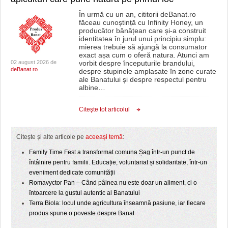
În urmă cu un an, cititorii deBanat.ro
făceau cunoștință cu Infinity Honey, un
producător bănățean care și-a construit
identitatea în jurul unui principiu simplu:
mierea trebuie să ajungă la consumator
exact așa cum o oferă natura. Atunci am
02 august 2026 de
vorbit despre începuturile brandului,
deBanat.ro
despre stupinele amplasate în zone curate
ale Banatului și despre respectul pentru
albine
…
Citeşte tot articolul
Citește și alte articole pe
aceeași temă
:
Family Time Fest a transformat comuna Șag într-un punct de
întâlnire pentru familii. Educație, voluntariat și solidaritate, într-un
eveniment dedicate comunității
Romavyctor Pan – Când pâinea nu este doar un aliment, ci o
întoarcere la gustul autentic al Banatului
Terra Biola: locul unde agricultura înseamnă pasiune, iar fiecare
produs spune o poveste despre Banat