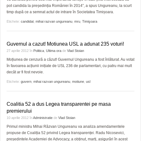
pot candida la președinția României în 2014”, a spus Ungureanu, la scurt
timp după ce a semnat actul de intrare în Societatea Timișoara.
Etichete:
candidat
,
mihai razvan ungureanu
,
mru
,
Timişoara
Guvernul a cazut! Motiunea USL a adunat 235 voturi!
27 aprilie 2012
în
Politica
,
Ultima ora
de
Vlad Stoian
Moțiunea de cenzură a căzut! Guvernul Ungureanu a fost înlăturat. Au votat
în favoarea acțiunii inițiate de USL 236 de parlamentari, cu patru mai mult
decât ar fi fost nevoie.
Etichete:
guvern
,
mihai razvan ungureanu
,
motiune
,
usl
Coalitia 52 a dus Legea transparentei pe masa
premierului
10 aprilie 2012
în
Administratie
de
Vlad Stoian
Primul ministru Mihai Răzvan Ungureanu va analiza amendamentele
propuse de Coaliția 52 privind Legea transparenței. Radu Nicosevici,
președintele Academiei de Advocacy, a obținut, marți, asigurări în acest