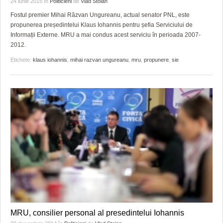
24 iunie 2015
în
Politicieni
de
Vlad Stoian
HARTA TIMIŞOAREI
Fostul premier Mihai Răzvan Ungureanu, actual senator PNL, este
LICEE, ŞCOLI ŞI GRĂDINIŢE DIN TIMIŞ
propunerea președintelui Klaus Iohannis pentru șefia Serviciului de
Informații Externe. MRU a mai condus acest serviciu în perioada 2007-
PRIMĂRIILE DIN TIMIŞ
2012.
Etichete:
klaus iohannis
,
mihai razvan ungureanu
,
mru
,
propunere
,
sie
SFATUL MEDICULUI
SFATURI JURIDICE
MRU, consilier personal al presedintelui Iohannis