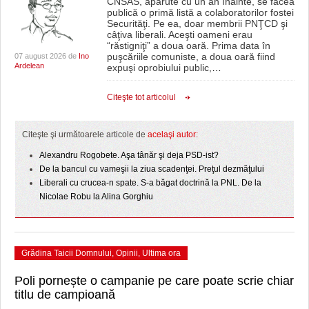
CNSAS, apărute cu un an înainte, se făcea
publică o primă listă a colaboratorilor fostei
Securităţi. Pe ea, doar membrii PNŢCD şi
câţiva liberali. Aceşti oameni erau
“răstigniţi” a doua oară. Prima data în
puşcăriile comuniste, a doua oară fiind
07 august 2026 de
Ino
Ardelean
expuşi oprobiului public,
…
Citeşte tot articolul
Citeşte şi următoarele articole de
acelaşi autor:
Alexandru Rogobete. Aşa tânăr şi deja PSD-ist?
De la bancul cu vameşii la ziua scadenţei. Preţul dezmăţului
Liberali cu crucea-n spate. S-a băgat doctrină la PNL. De la
Nicolae Robu la Alina Gorghiu
Grădina Taicii Domnului
,
Opinii
,
Ultima ora
Poli pornește o campanie pe care poate scrie chiar
titlu de campioană