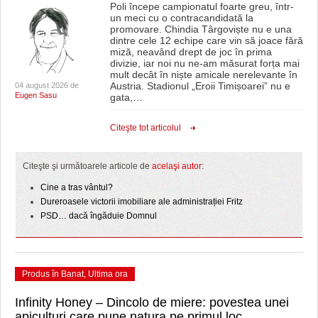
Poli începe campionatul foarte greu, într-
un meci cu o contracandidată la
promovare. Chindia Târgoviște nu e una
dintre cele 12 echipe care vin să joace fără
miză, neavând drept de joc în prima
divizie, iar noi nu ne-am măsurat forța mai
mult decât în niște amicale nerelevante în
Austria. Stadionul „Eroii Timișoarei” nu e
04 august 2026 de
Eugen Sasu
gata,
…
Citeşte tot articolul
Citeşte şi următoarele articole de
acelaşi autor
:
Cine a tras vântul?
Dureroasele victorii imobiliare ale administrației Fritz
PSD… dacă îngăduie Domnul
Produs în Banat
,
Ultima ora
Infinity Honey – Dincolo de miere: povestea unei
apiculturi care pune natura pe primul loc