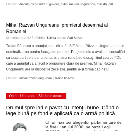
Etichete:
discutii
,
elena udrea
,
guvern
,
mihai razvan ungureanu
,
ministri
,
pdl
Mihai Razvan Ungureanu, premierul desemnat al
Romaniei
06 februarie 2012
în
Politica
,
Ultima ora
de
Vlad Stoian
Traian Băsescu a anunţat, luni, că şeful SIE Mihai Răzvan Ungureanu este
nominalizarea pentru funcţia de premier. Preşedintele a avut luni consultări
cu toate partidele parlamentare, ultima rundă de discuţii fiind cea cu PDL,
care a anunţat că a făcut o propunere clară de premier. Mihai Răzvan
Ungureanu are la dispoziție zece zile, pentru a-şi forma cabinetul.
Etichete:
mihai razvan ungureanu
,
traian basescu
Opinii
,
Ultima ora
,
Zâmbete amare
Drumul spre iad e pavat cu intenţii bune. Când o
lege bună pe fond e aplicată ca o armă politică
Chiar înaintea alegerilor parlamentare de
la finalul anului 2000, pe baza Legii