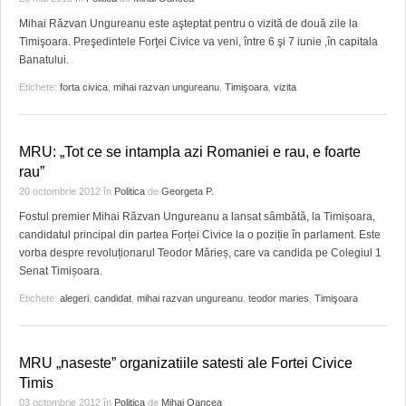
Mihai Răzvan Ungureanu este aşteptat pentru o vizită de două zile la
Timişoara. Preşedintele Forţei Civice va veni, între 6 şi 7 iunie ,în capitala
Banatului.
Etichete:
forta civica
,
mihai razvan ungureanu
,
Timişoara
,
vizita
MRU: „Tot ce se intampla azi Romaniei e rau, e foarte
rau”
20 octombrie 2012
în
Politica
de
Georgeta P.
Fostul premier Mihai Răzvan Ungureanu a lansat sâmbătă, la Timișoara,
candidatul principal din partea Forței Civice la o poziție în parlament. Este
vorba despre revoluționarul Teodor Mărieș, care va candida pe Colegiul 1
Senat Timișoara.
Etichete:
alegeri
,
candidat
,
mihai razvan ungureanu
,
teodor maries
,
Timişoara
MRU „naseste” organizatiile satesti ale Fortei Civice
Timis
03 octombrie 2012
în
Politica
de
Mihai Oancea