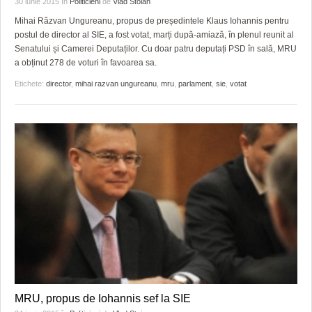
GRĂDINA TAICII DOMNULUI
CRONICĂ DE FILM
ACCIDENTE
30 iunie 2015
în
Politicieni
de
Vlad Stoian
Mihai Răzvan Ungureanu, propus de președintele Klaus Iohannis pentru
ZIARISTU’ DE TERASĂ
UNDE MERGEM
ANUNŢURI
postul de director al SIE, a fost votat, marți după-amiază, în plenul reunit al
Senatului și Camerei Deputaților. Cu doar patru deputați PSD în sală, MRU
CU OIŞTEA-N KIERKEGAARD
FILME DOCUMENTARE
INFO SI UTILE
a obținut 278 de voturi în favoarea sa.
Etichete:
director
,
mihai razvan ungureanu
,
mru
,
parlament
,
sie
,
votat
FINANŢĂRI DE LA A LA Z
CLIPURI VIDEO
CULTURA
PE SURSE
JOCURI ONLINE
INVATAMANT
JUSTITIE
FILME DOCUMENTARE
CLIPURI VIDEO
JOCURI ONLINE
DIVERSE
FARMACII DIN TIMIŞOARA
MRU, propus de Iohannis sef la SIE