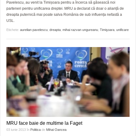
Pavelescu, au venit la Timișoara pentru a încerca să găsească noi
parteneri pentru unificarea dreptei. MRU a declarat că doar o alianță de
dreapta puternică mai poate salva România de sub influența nefastă a
USL.
Etichete:
aurelian pavelescu
,
dreapta
,
mihai razvan ungureanu
,
Timişoara
,
unificare
MRU face baie de multime la Faget
03 iunie 2013
în
Politica
de
Mihai Oancea