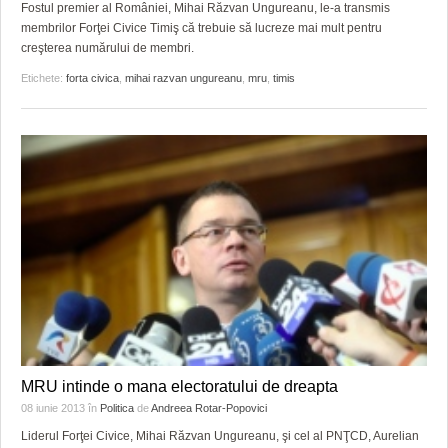
Fostul premier al României, Mihai Răzvan Ungureanu, le-a transmis
membrilor Forţei Civice Timiş că trebuie să lucreze mai mult pentru
creşterea numărului de membri.
Etichete:
forta civica
,
mihai razvan ungureanu
,
mru
,
timis
MRU intinde o mana electoratului de dreapta
08 iunie 2013
în
Politica
de
Andreea Rotar-Popovici
Liderul Forţei Civice, Mihai Răzvan Ungureanu, şi cel al PNŢCD, Aurelian