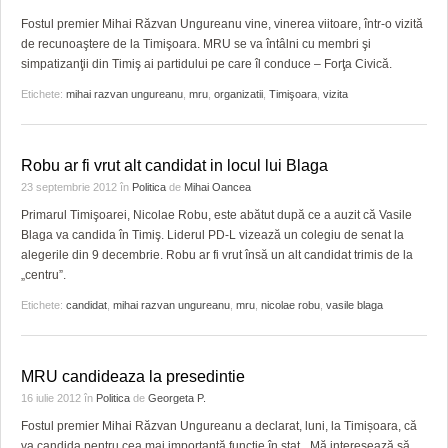
Fostul premier Mihai Răzvan Ungureanu vine, vinerea viitoare, într-o vizită
de recunoaştere de la Timişoara. MRU se va întâlni cu membri şi
simpatizanţii din Timiş ai partidului pe care îl conduce – Forţa Civică.
Etichete:
mihai razvan ungureanu
,
mru
,
organizatii
,
Timişoara
,
vizita
Robu ar fi vrut alt candidat in locul lui Blaga
23 septembrie 2012
în
Politica
de
Mihai Oancea
Primarul Timişoarei, Nicolae Robu, este abătut după ce a auzit că Vasile
Blaga va candida în Timiş. Liderul PD-L vizează un colegiu de senat la
alegerile din 9 decembrie. Robu ar fi vrut însă un alt candidat trimis de la
„centru”.
Etichete:
candidat
,
mihai razvan ungureanu
,
mru
,
nicolae robu
,
vasile blaga
MRU candideaza la presedintie
16 iulie 2012
în
Politica
de
Georgeta P.
Fostul premier Mihai Răzvan Ungureanu a declarat, luni, la Timișoara, că
va candida pentru cea mai importantă funcție în stat. „Mă interesează să