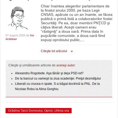
Chiar înaintea alegerilor parlamentare de
la finalul anului 2000, pe baza Legii
CNSAS, apărute cu un an înainte, se făcea
publică o primă listă a colaboratorilor fostei
Securităţi. Pe ea, doar membrii PNŢCD şi
câţiva liberali. Aceşti oameni erau
“răstigniţi” a doua oară. Prima data în
puşcăriile comuniste, a doua oară fiind
07 august 2026 de
Ino
Ardelean
expuşi oprobiului public,
…
Citeşte tot articolul
Citeşte şi următoarele articole de
acelaşi autor:
Alexandru Rogobete. Aşa tânăr şi deja PSD-ist?
De la bancul cu vameşii la ziua scadenţei. Preţul dezmăţului
Liberali cu crucea-n spate. S-a băgat doctrină la PNL. De la
Nicolae Robu la Alina Gorghiu
Grădina Taicii Domnului
,
Opinii
,
Ultima ora