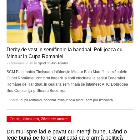
Derby de vest in semifinale la handbal. Poli joaca cu
Minaur in Cupa Romaniei
27 februarie 2018
în
Sport
de
Alin Toader
SCM Politehnica Timișoara întâlnește Minaur Baia Mare în semifinalele
Cupei României, conform tragerii la sorți efectuate la sediul Federației
Române de Handbal. În cealaltă semifinală se întâlnesc AHC Dobrogea
Sud Constanța și Steaua București.
Etichete:
cupa romaniei
,
handbal
,
minaur baia mare
,
scm poli timisoara
Opinii
,
Ultima ora
,
Zâmbete amare
Drumul spre iad e pavat cu intenţii bune. Când o
lege bună pe fond e aplicată ca o armă politică