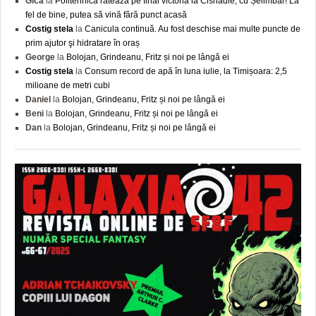
Gica
la
Politehnica ratează pe final victoria la Cisnădie, cu Șelimbăr! La
fel de bine, putea să vină fără punct acasă
Costig stela
la
Canicula continuă. Au fost deschise mai multe puncte de
prim ajutor şi hidratare în oraș
George
la
Bolojan, Grindeanu, Fritz și noi pe lângă ei
Costig stela
la
Consum record de apă în luna iulie, la Timișoara: 2,5
milioane de metri cubi
Daniel
la
Bolojan, Grindeanu, Fritz și noi pe lângă ei
Beni
la
Bolojan, Grindeanu, Fritz și noi pe lângă ei
Dan
la
Bolojan, Grindeanu, Fritz și noi pe lângă ei