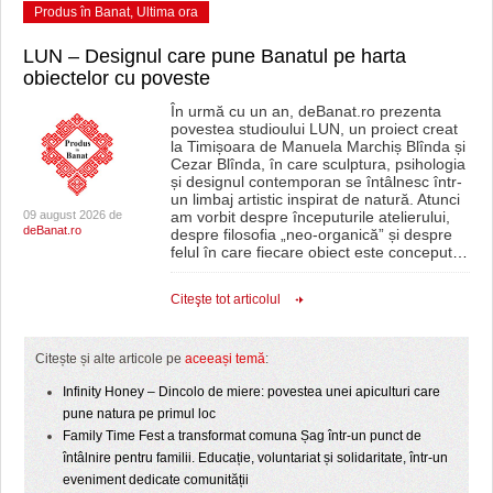
Produs în Banat
,
Ultima ora
LUN – Designul care pune Banatul pe harta
obiectelor cu poveste
În urmă cu un an, deBanat.ro prezenta
povestea studioului LUN, un proiect creat
la Timișoara de Manuela Marchiș Blînda și
Cezar Blînda, în care sculptura, psihologia
și designul contemporan se întâlnesc într-
un limbaj artistic inspirat de natură. Atunci
09 august 2026 de
am vorbit despre începuturile atelierului,
deBanat.ro
despre filosofia „neo-organică” și despre
felul în care fiecare obiect este conceput
…
Citeşte tot articolul
Citește și alte articole pe
aceeași temă
:
Infinity Honey – Dincolo de miere: povestea unei apiculturi care
pune natura pe primul loc
Family Time Fest a transformat comuna Șag într-un punct de
întâlnire pentru familii. Educație, voluntariat și solidaritate, într-un
eveniment dedicate comunității