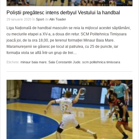
Poliștii pregătesc intens derbyul Vestului la handbal
29 ianuarie 2020
în
Sport
de
Alin Toader
Liga Națională de handbal masculin se reia la mijlocul acestei săptămâni,
cu meciurile etapei a XV-a, a doua din retur. SCM Politehnica Timișoara
joacă joi, de la ora 18,00, pe terenul formației Minaur Baia Mare.
Maramureșenii se găsesc pe locul al patrulea, cu 25 de puncte, iar
formația viola se află într-un grup de trei
…
Etichete:
minaur baia mare
,
Sala Constantin Jude
,
scm politehnica timisoara