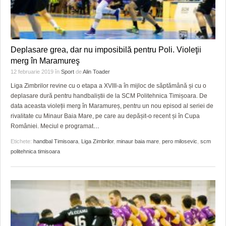
Deplasare grea, dar nu imposibilă pentru Poli. Violeţii
merg în Maramureş
12 februarie 2019
în
Sport
de
Alin Toader
Liga Zimbrilor revine cu o etapa a XVIII-a în mijloc de săptămână și cu o
deplasare dură pentru handbaliștii de la SCM Politehnica Timișoara. De
data aceasta violeții merg în Maramureș, pentru un nou episod al seriei de
rivalitate cu Minaur Baia Mare, pe care au depășit-o recent și în Cupa
României. Meciul e programat
…
Etichete:
handbal Timisoara
,
Liga Zimbrilor
,
minaur baia mare
,
pero milosevic
,
scm
politehnica timisoara