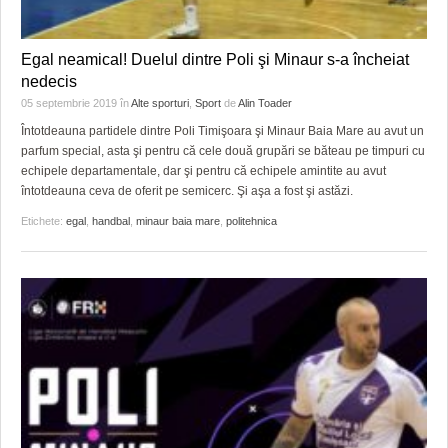
Egal neamical! Duelul dintre Poli şi Minaur s-a încheiat
nedecis
05 septembrie 2019
în
Alte sporturi
,
Sport
de
Alin Toader
Întotdeauna partidele dintre Poli Timişoara şi Minaur Baia Mare au avut un
parfum special, asta şi pentru că cele două grupări se băteau pe timpuri cu
echipele departamentale, dar şi pentru că echipele amintite au avut
întotdeauna ceva de oferit pe semicerc. Şi aşa a fost şi astăzi.
Etichete:
egal
,
handbal
,
minaur baia mare
,
politehnica