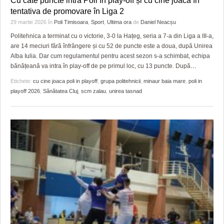
Cu câte puncte intră Poli în play-off și cu cine joacă în
HARTA TIMIŞOAREI
tentativa de promovare în Liga 2
29 martie 2026
în
Poli Timisoara
,
Sport
,
Ultima ora
de
Daniel Neacșu
LICEE, ŞCOLI ŞI GRĂDINIŢE DIN TIMIŞ
Politehnica a terminat cu o victorie, 3-0 la Hațeg, seria a 7-a din Liga a III-a,
PRIMĂRIILE DIN TIMIŞ
are 14 meciuri fără înfrângere și cu 52 de puncte este a doua, după Unirea
Alba Iulia. Dar cum regulamentul pentru acest sezon s-a schimbat, echipa
SFATUL MEDICULUI
bănățeană va intra în play-off de pe primul loc, cu 13 puncte. După
…
Etichete:
cu cine joaca poli in playoff
,
grupa politehnicii
,
minaur baia mare
,
poli in
SFATURI JURIDICE
playoff 2026
,
Sănătatea Cluj
,
scm zalau
,
unirea tasnad