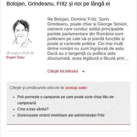
Bolojan, Grindeanu, Fritz și noi pe lângă ei
Ilie Bolojan, Dominic Fritz, Sorin
Grindeanu, poate chiar și George Simion,
oamenii care conduc astăzi principalele
partide parlamentare din România sunt
politicieni pe cale să-și piardă funcțiile și
poate și carierele politice. Cei mai mulți
dintre români nu sunt îngrijorați de asta.
Dacă au o tangență cu politica asta
08 august 2026 de
Eugen Sasu
zbuciumată, acea legătură e făcută prin
…
Citeşte tot articolul
Citeşte şi următoarele articole de
acelaşi autor
:
Poli pornește o campanie pe care poate scrie chiar titlu de
campioană
Cine a tras vântul?
Dureroasele victorii imobiliare ale administrației Fritz