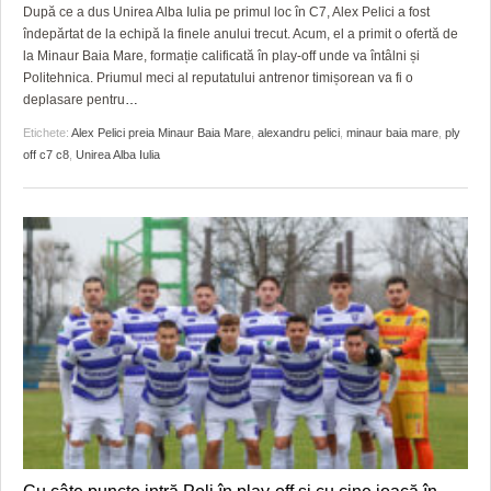
GRĂDINA TAICII DOMNULUI
CRONICĂ DE FILM
ACCIDENTE
După ce a dus Unirea Alba Iulia pe primul loc în C7, Alex Pelici a fost
îndepărtat de la echipă la finele anului trecut. Acum, el a primit o ofertă de
ZIARISTU’ DE TERASĂ
UNDE MERGEM
ANUNŢURI
la Minaur Baia Mare, formație calificată în play-off unde va întâlni și
Politehnica. Priumul meci al reputatului antrenor timișorean va fi o
CU OIŞTEA-N KIERKEGAARD
FILME DOCUMENTARE
INFO SI UTILE
deplasare pentru
…
Etichete:
Alex Pelici preia Minaur Baia Mare
,
alexandru pelici
,
minaur baia mare
,
ply
FINANŢĂRI DE LA A LA Z
CLIPURI VIDEO
CULTURA
off c7 c8
,
Unirea Alba Iulia
PE SURSE
JOCURI ONLINE
INVATAMANT
JUSTITIE
FILME DOCUMENTARE
CLIPURI VIDEO
JOCURI ONLINE
DIVERSE
FARMACII DIN TIMIŞOARA