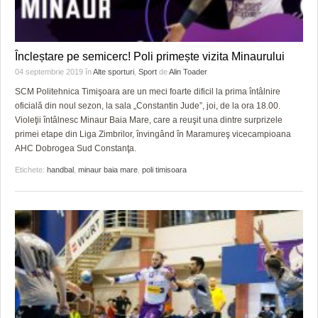
Încleștare pe semicerc! Poli primește vizita Minaurului
04 septembrie 2019
în
Alte sporturi
,
Sport
de
Alin Toader
SCM Politehnica Timişoara are un meci foarte dificil la prima întâlnire
oficială din noul sezon, la sala „Constantin Jude”, joi, de la ora 18.00.
Violeţii întâlnesc Minaur Baia Mare, care a reuşit una dintre surprizele
primei etape din Liga Zimbrilor, învingând în Maramureş vicecampioana
AHC Dobrogea Sud Constanţa.
Etichete:
handbal
,
minaur baia mare
,
poli timisoara