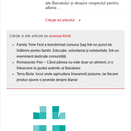
ale Banatului și despre respectul pentru
albine
…
Citeşte tot articolul
Citește și alte articole pe
aceeași temă
:
Family Time Fest a transformat comuna Șag într-un punct de
întâlnire pentru familii. Educație, voluntariat și solidaritate, într-un
eveniment dedicate comunității
Romavyctor Pan – Când pâinea nu este doar un aliment, ci o
întoarcere la gustul autentic al Banatului
Terra Biola: locul unde agricultura înseamnă pasiune, iar fiecare
produs spune o poveste despre Banat