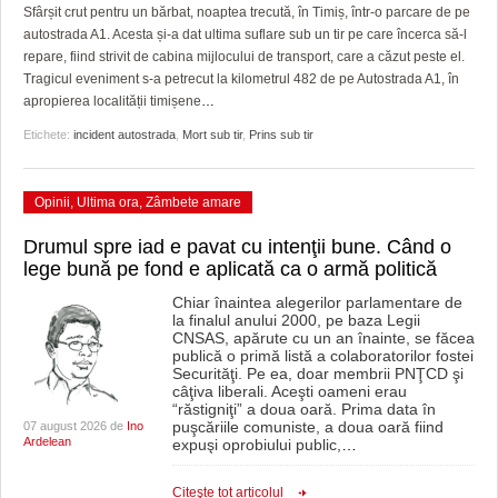
GRĂDINA TAICII DOMNULUI
CRONICĂ DE FILM
ACCIDENTE
Sfârșit crut pentru un bărbat, noaptea trecută, în Timiș, într-o parcare de pe
autostrada A1. Acesta și-a dat ultima suflare sub un tir pe care încerca să-l
ZIARISTU’ DE TERASĂ
UNDE MERGEM
ANUNŢURI
repare, fiind strivit de cabina mijlocului de transport, care a căzut peste el.
Tragicul eveniment s-a petrecut la kilometrul 482 de pe Autostrada A1, în
CU OIŞTEA-N KIERKEGAARD
FILME DOCUMENTARE
INFO SI UTILE
apropierea localității timișene
…
Etichete:
incident autostrada
,
Mort sub tir
,
Prins sub tir
FINANŢĂRI DE LA A LA Z
CLIPURI VIDEO
CULTURA
PE SURSE
JOCURI ONLINE
INVATAMANT
Opinii
,
Ultima ora
,
Zâmbete amare
JUSTITIE
Drumul spre iad e pavat cu intenţii bune. Când o
lege bună pe fond e aplicată ca o armă politică
FILME DOCUMENTARE
Chiar înaintea alegerilor parlamentare de
la finalul anului 2000, pe baza Legii
CLIPURI VIDEO
CNSAS, apărute cu un an înainte, se făcea
publică o primă listă a colaboratorilor fostei
JOCURI ONLINE
Securităţi. Pe ea, doar membrii PNŢCD şi
câţiva liberali. Aceşti oameni erau
“răstigniţi” a doua oară. Prima data în
DIVERSE
puşcăriile comuniste, a doua oară fiind
07 august 2026 de
Ino
Ardelean
expuşi oprobiului public,
…
FARMACII DIN TIMIŞOARA
Citeşte tot articolul