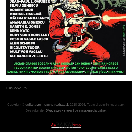
deBANAT.ro
Copyright ©
deBanat.ro – spune realitatea!
, 2010-2026. Toate drepturile rezervate.
Dezvoltat de:
3Waves.ro - site-uri de mass-media online.