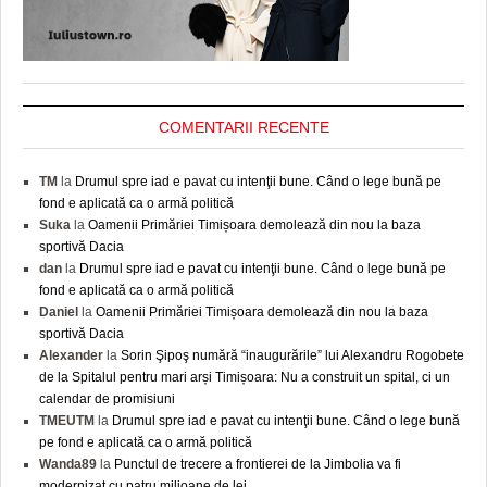
COMENTARII RECENTE
TM
la
Drumul spre iad e pavat cu intenţii bune. Când o lege bună pe
fond e aplicată ca o armă politică
Suka
la
Oamenii Primăriei Timișoara demolează din nou la baza
sportivă Dacia
dan
la
Drumul spre iad e pavat cu intenţii bune. Când o lege bună pe
fond e aplicată ca o armă politică
Daniel
la
Oamenii Primăriei Timișoara demolează din nou la baza
sportivă Dacia
Alexander
la
Sorin Şipoş numără “inaugurările” lui Alexandru Rogobete
de la Spitalul pentru mari arși Timișoara: Nu a construit un spital, ci un
calendar de promisiuni
TMEUTM
la
Drumul spre iad e pavat cu intenţii bune. Când o lege bună
pe fond e aplicată ca o armă politică
Wanda89
la
Punctul de trecere a frontierei de la Jimbolia va fi
modernizat cu patru milioane de lei