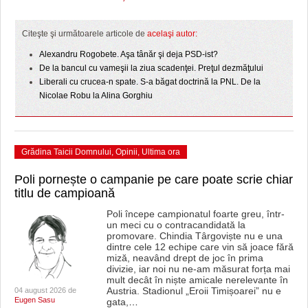
HARTA TIMIŞOAREI
LICEE, ŞCOLI ŞI GRĂDINIŢE DIN TIMIŞ
Citeşte şi următoarele articole de
acelaşi autor:
Alexandru Rogobete. Aşa tânăr şi deja PSD-ist?
PRIMĂRIILE DIN TIMIŞ
De la bancul cu vameşii la ziua scadenţei. Preţul dezmăţului
Liberali cu crucea-n spate. S-a băgat doctrină la PNL. De la
SFATUL MEDICULUI
Nicolae Robu la Alina Gorghiu
SFATURI JURIDICE
Grădina Taicii Domnului
,
Opinii
,
Ultima ora
Poli pornește o campanie pe care poate scrie chiar
titlu de campioană
Poli începe campionatul foarte greu, într-
un meci cu o contracandidată la
promovare. Chindia Târgoviște nu e una
dintre cele 12 echipe care vin să joace fără
miză, neavând drept de joc în prima
divizie, iar noi nu ne-am măsurat forța mai
mult decât în niște amicale nerelevante în
Austria. Stadionul „Eroii Timișoarei” nu e
04 august 2026 de
Eugen Sasu
gata,
…