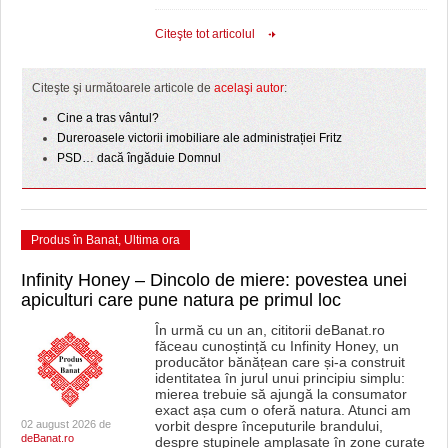
Citeşte tot articolul
Citeşte şi următoarele articole de
acelaşi autor
:
Cine a tras vântul?
Dureroasele victorii imobiliare ale administrației Fritz
PSD… dacă îngăduie Domnul
Produs în Banat
,
Ultima ora
Infinity Honey – Dincolo de miere: povestea unei
apiculturi care pune natura pe primul loc
În urmă cu un an, cititorii deBanat.ro
făceau cunoștință cu Infinity Honey, un
producător bănățean care și-a construit
identitatea în jurul unui principiu simplu:
mierea trebuie să ajungă la consumator
exact așa cum o oferă natura. Atunci am
02 august 2026 de
vorbit despre începuturile brandului,
deBanat.ro
despre stupinele amplasate în zone curate