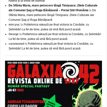
rutieră și la liniile de tramvai
De Sfânta Maria, mare petrecere lângă Timişoara: Zilele Culturale
ale Comunei Șag și Ruga Bănățeană – Portal Știri România
la
De
Sfânta Maria, mare petrecere lângă Timişoara: Zilele Culturale ale
Comunei Șag și Ruga Bănățeană
mircyuc
la
Politehnica ratează pe final victoria la Cisnădie, cu
Șelimbăr! La fel de bine, putea să vină fără punct acasă
George
la
Politehnica ratează pe final victoria la Cisnădie, cu Șelimbăr!
La fel de bine, putea să vină fără punct acasă
caraneanul
la
Politehnica ratează pe final victoria la Cisnădie, cu
Șelimbăr! La fel de bine, putea să vină fără punct acasă