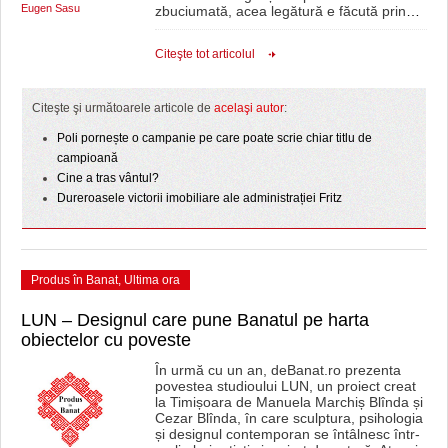
Eugen Sasu
zbuciumată, acea legătură e făcută prin
…
Citeşte tot articolul
Citeşte şi următoarele articole de
acelaşi autor
:
Poli pornește o campanie pe care poate scrie chiar titlu de
campioană
Cine a tras vântul?
Dureroasele victorii imobiliare ale administrației Fritz
Produs în Banat
,
Ultima ora
LUN – Designul care pune Banatul pe harta
obiectelor cu poveste
În urmă cu un an, deBanat.ro prezenta
povestea studioului LUN, un proiect creat
la Timișoara de Manuela Marchiș Blînda și
Cezar Blînda, în care sculptura, psihologia
și designul contemporan se întâlnesc într-