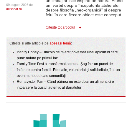
un limbaj artistic inspirat de natură. Atunci
09 august 2026 de
am vorbit despre începuturile atelierului,
deBanat.ro
despre filosofia „neo-organică” și despre
felul în care fiecare obiect este conceput
…
Citeşte tot articolul
Citește și alte articole pe
aceeași temă
:
Infinity Honey – Dincolo de miere: povestea unei apiculturi care
pune natura pe primul loc
Family Time Fest a transformat comuna Șag într-un punct de
întâlnire pentru familii. Educație, voluntariat și solidaritate, într-un
eveniment dedicate comunității
Romavyctor Pan – Când pâinea nu este doar un aliment, ci o
întoarcere la gustul autentic al Banatului