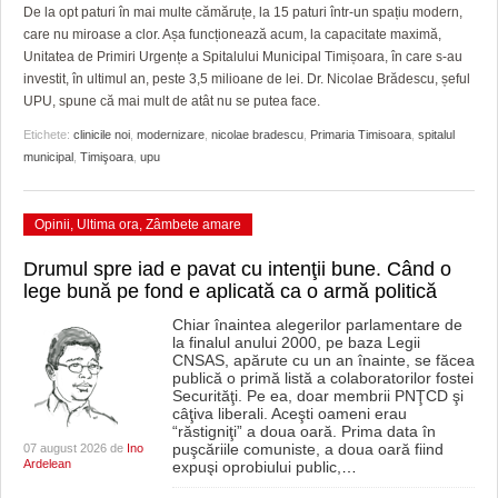
GRĂDINA TAICII DOMNULUI
CRONICĂ DE FILM
ACCIDENTE
De la opt paturi în mai multe cămăruțe, la 15 paturi într-un spațiu modern,
care nu miroase a clor. Așa funcționează acum, la capacitate maximă,
ZIARISTU’ DE TERASĂ
UNDE MERGEM
ANUNŢURI
Unitatea de Primiri Urgențe a Spitalului Municipal Timișoara, în care s-au
investit, în ultimul an, peste 3,5 milioane de lei. Dr. Nicolae Brădescu, șeful
CU OIŞTEA-N KIERKEGAARD
FILME DOCUMENTARE
INFO SI UTILE
UPU, spune că mai mult de atât nu se putea face.
Etichete:
clinicile noi
,
modernizare
,
nicolae bradescu
,
Primaria Timisoara
,
spitalul
FINANŢĂRI DE LA A LA Z
CLIPURI VIDEO
CULTURA
municipal
,
Timişoara
,
upu
PE SURSE
JOCURI ONLINE
INVATAMANT
Opinii
,
Ultima ora
,
Zâmbete amare
JUSTITIE
Drumul spre iad e pavat cu intenţii bune. Când o
FILME DOCUMENTARE
lege bună pe fond e aplicată ca o armă politică
CLIPURI VIDEO
Chiar înaintea alegerilor parlamentare de
la finalul anului 2000, pe baza Legii
CNSAS, apărute cu un an înainte, se făcea
JOCURI ONLINE
publică o primă listă a colaboratorilor fostei
Securităţi. Pe ea, doar membrii PNŢCD şi
câţiva liberali. Aceşti oameni erau
DIVERSE
“răstigniţi” a doua oară. Prima data în
puşcăriile comuniste, a doua oară fiind
07 august 2026 de
Ino
FARMACII DIN TIMIŞOARA
Ardelean
expuşi oprobiului public,
…