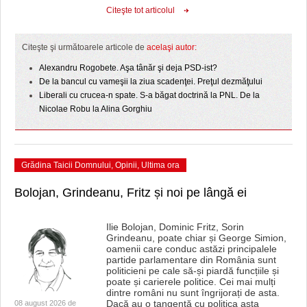
HARTA TIMIŞOAREI
Citeşte tot articolul
LICEE, ŞCOLI ŞI GRĂDINIŢE DIN TIMIŞ
Citeşte şi următoarele articole de
acelaşi autor:
PRIMĂRIILE DIN TIMIŞ
Alexandru Rogobete. Aşa tânăr şi deja PSD-ist?
De la bancul cu vameşii la ziua scadenţei. Preţul dezmăţului
SFATUL MEDICULUI
Liberali cu crucea-n spate. S-a băgat doctrină la PNL. De la
Nicolae Robu la Alina Gorghiu
SFATURI JURIDICE
Grădina Taicii Domnului
,
Opinii
,
Ultima ora
Bolojan, Grindeanu, Fritz și noi pe lângă ei
Ilie Bolojan, Dominic Fritz, Sorin
Grindeanu, poate chiar și George Simion,
oamenii care conduc astăzi principalele
partide parlamentare din România sunt
politicieni pe cale să-și piardă funcțiile și
poate și carierele politice. Cei mai mulți
dintre români nu sunt îngrijorați de asta.
Dacă au o tangență cu politica asta
08 august 2026 de