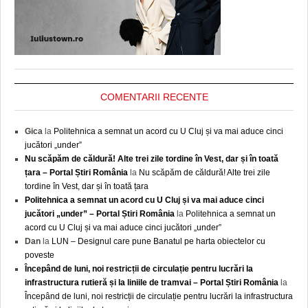
COMENTARII RECENTE
Gica
la
Politehnica a semnat un acord cu U Cluj și va mai aduce cinci
jucători „under”
Nu scăpăm de căldură! Alte trei zile tordine în Vest, dar și în toată
țara – Portal Știri România
la
Nu scăpăm de căldură! Alte trei zile
tordine în Vest, dar și în toată țara
Politehnica a semnat un acord cu U Cluj și va mai aduce cinci
jucători „under” – Portal Știri România
la
Politehnica a semnat un
acord cu U Cluj și va mai aduce cinci jucători „under”
Dan
la
LUN – Designul care pune Banatul pe harta obiectelor cu
poveste
Începând de luni, noi restricții de circulație pentru lucrări la
infrastructura rutieră și la liniile de tramvai – Portal Știri România
la
Începând de luni, noi restricții de circulație pentru lucrări la infrastructura