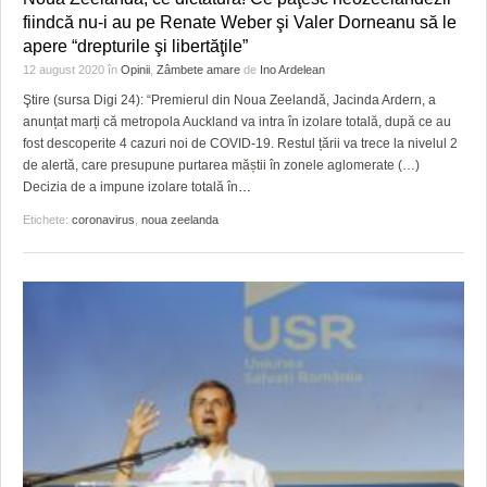
HARTA TIMIŞOAREI
fiindcă nu-i au pe Renate Weber şi Valer Dorneanu să le
apere “drepturile şi libertăţile”
LICEE, ŞCOLI ŞI GRĂDINIŢE DIN TIMIŞ
12 august 2020
în
Opinii
,
Zâmbete amare
de
Ino Ardelean
PRIMĂRIILE DIN TIMIŞ
Ştire (sursa Digi 24): “Premierul din Noua Zeelandă, Jacinda Ardern, a
anunțat marți că metropola Auckland va intra în izolare totală, după ce au
SFATUL MEDICULUI
fost descoperite 4 cazuri noi de COVID-19. Restul țării va trece la nivelul 2
de alertă, care presupune purtarea măștii în zonele aglomerate (…)
SFATURI JURIDICE
Decizia de a impune izolare totală în
…
Etichete:
coronavirus
,
noua zeelanda