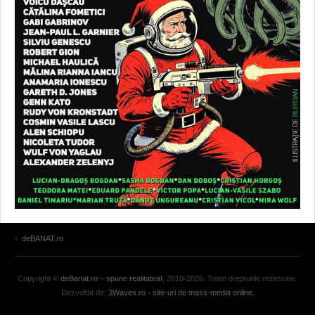
deBANAT.ro
Copyright ©
deBanat.ro – spune realitatea!
, 2010-2026. Toate drepturile rezervate.
Dezvoltat de:
3Waves.ro - site-uri de mass-media online.