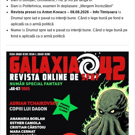
Dan
la
Bolojan, Grindeanu, Fritz și noi pe lângă ei
Dan
la
Politehnica, examen în deplasare: „Mergem încrezători”
Revista presei cu Anton Kovacs – 08.08.2026 – Info Timișoara
la
Drumul spre iad e pavat cu intenţii bune. Când o lege bună pe fond e
aplicată ca o armă politică
Nume
la
Drumul spre iad e pavat cu intenţii bune. Când o lege bună pe
fond e aplicată ca o armă politică