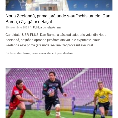
Noua Zeelandă, prima ţară unde s-au închis urnele. Dan
Barna, câştigător detaşat
10 noiembrie 2019
în
Politica
de
Iulia Avram
Candidatul USR-PLUS, Dan Barna, a câștigat categoric votul din Noua
Zeelandă, obţinând aproape jumătate din voturile exprimate. Noua
Zeelandă este prima ţară unde s-a finalizat procesul electoral.
Etichete:
dan barna
,
noua zeelanda
,
vot prezidentiale