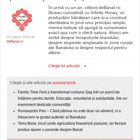
În urmă cu un an, cititorii deBanat.ro
făceau cunoștință cu Infinity Honey, un
producător bănățean care și-a construit
identitatea în jurul unui principiu simplu:
mierea trebuie să ajungă la consumator
exact așa cum o oferă natura. Atunci am
02 august 2026 de
vorbit despre începuturile brandului,
deBanat.ro
despre stupinele amplasate în zone curate
ale Banatului și despre respectul pentru
albine
…
Citeşte tot articolul
Citește și alte articole pe
aceeași temă
:
Family Time Fest a transformat comuna Șag într-un punct de
întâlnire pentru familii. Educație, voluntariat și solidaritate, într-un
eveniment dedicate comunității
Romavyctor Pan – Când pâinea nu este doar un aliment, ci o
întoarcere la gustul autentic al Banatului
Terra Biola: locul unde agricultura înseamnă pasiune, iar fiecare
produs spune o poveste despre Banat