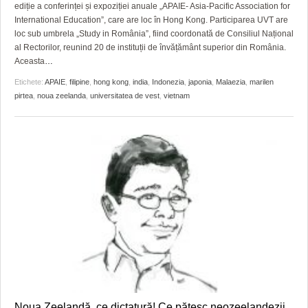
GRĂDINA TAICII DOMNULUI
CRONICĂ DE FILM
ACCIDENTE
ediție a conferinței și expoziției anuale „APAIE- Asia-Pacific Association for
International Education”, care are loc în Hong Kong. Participarea UVT are
ZIARISTU’ DE TERASĂ
UNDE MERGEM
ANUNŢURI
loc sub umbrela „Study in România”, fiind coordonată de Consiliul Național
al Rectorilor, reunind 20 de instituții de învățământ superior din România.
CU OIŞTEA-N KIERKEGAARD
FILME DOCUMENTARE
INFO SI UTILE
Aceasta
…
Etichete:
APAIE
,
filipine
,
hong kong
,
india
,
Indonezia
,
japonia
,
Malaezia
,
marilen
FINANŢĂRI DE LA A LA Z
CLIPURI VIDEO
CULTURA
pirtea
,
noua zeelanda
,
universitatea de vest
,
vietnam
PE SURSE
JOCURI ONLINE
INVATAMANT
JUSTITIE
FILME DOCUMENTARE
CLIPURI VIDEO
JOCURI ONLINE
DIVERSE
FARMACII DIN TIMIŞOARA
Noua Zeelandă, ce dictatură! Ce păţesc neozeelandezii