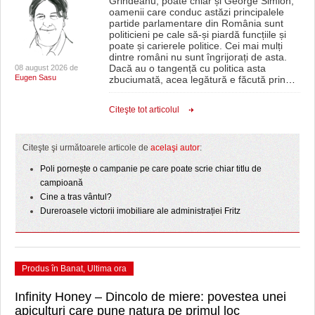
Grindeanu, poate chiar și George Simion,
oamenii care conduc astăzi principalele
partide parlamentare din România sunt
politicieni pe cale să-și piardă funcțiile și
poate și carierele politice. Cei mai mulți
dintre români nu sunt îngrijorați de asta.
Dacă au o tangență cu politica asta
08 august 2026 de
Eugen Sasu
zbuciumată, acea legătură e făcută prin
…
Citeşte tot articolul
Citeşte şi următoarele articole de
acelaşi autor
:
Poli pornește o campanie pe care poate scrie chiar titlu de
campioană
Cine a tras vântul?
Dureroasele victorii imobiliare ale administrației Fritz
Produs în Banat
,
Ultima ora
Infinity Honey – Dincolo de miere: povestea unei
apiculturi care pune natura pe primul loc