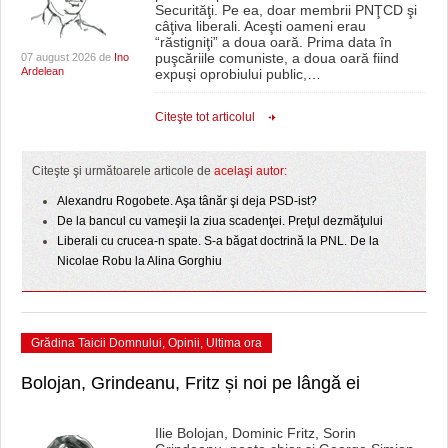
Securităţi. Pe ea, doar membrii PNŢCD şi
câţiva liberali. Aceşti oameni erau
“răstigniţi” a doua oară. Prima data în
puşcăriile comuniste, a doua oară fiind
07 august 2026 de
Ino
Ardelean
expuşi oprobiului public,
…
Citeşte tot articolul
Citeşte şi următoarele articole de
acelaşi autor:
Alexandru Rogobete. Aşa tânăr şi deja PSD-ist?
De la bancul cu vameşii la ziua scadenţei. Preţul dezmăţului
Liberali cu crucea-n spate. S-a băgat doctrină la PNL. De la
Nicolae Robu la Alina Gorghiu
Grădina Taicii Domnului
,
Opinii
,
Ultima ora
Bolojan, Grindeanu, Fritz și noi pe lângă ei
Ilie Bolojan, Dominic Fritz, Sorin