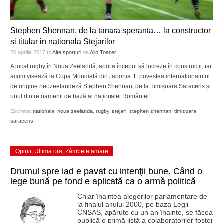
Stephen Shennan, de la tanara speranta… la constructor
si titular in nationala Stejarilor
20 aprilie 2017
în
Alte sporturi
de
Alin Toader
A jucat rugby în Noua Zeelandă, apoi a început să lucreze în construcții, iar
acum visează la Cupa Mondială din Japonia. E povestea internaționalului
de origine neozeelandeză Stephen Shennan, de la Timișoara Saracens și
unul dintre oamenii de bază ai naționalei României.
Etichete:
nationala
,
noua zeelanda
,
rugby
,
stejari
,
stephen shennan
,
timisoara
saracens
Opinii
,
Ultima ora
,
Zâmbete amare
Drumul spre iad e pavat cu intenţii bune. Când o
lege bună pe fond e aplicată ca o armă politică
Chiar înaintea alegerilor parlamentare de
la finalul anului 2000, pe baza Legii
CNSAS, apărute cu un an înainte, se făcea
publică o primă listă a colaboratorilor fostei