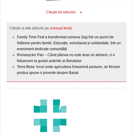
Citeşte tot articolul
Citește și alte articole pe
aceeași temă
:
Family Time Fest a transformat comuna Șag într-un punct de
întâlnire pentru familii. Educație, voluntariat și solidaritate, într-un
eveniment dedicate comunității
Romavyctor Pan – Când pâinea nu este doar un aliment, ci o
întoarcere la gustul autentic al Banatului
Terra Biola: locul unde agricultura înseamnă pasiune, iar fiecare
produs spune o poveste despre Banat