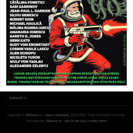
deBANAT.ro
Copyright ©
deBanat.ro – spune realitatea!
, 2010-2026. Toate drepturile rezervate.
Dezvoltat de:
3Waves.ro - site-uri de mass-media online.