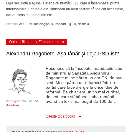
GRĂDINA TAICII DOMNULUI
CRONICĂ DE FILM
ACCIDENTE
Liga secundă a ajuns la etapa cu numărul 12, care a însemnat și prima
intermediară. Echipele din Timișoara au avut partide cât de cât accesibile,
ZIARISTU’ DE TERASĂ
UNDE MERGEM
ANUNŢURI
dar au scos minimum din ele.
Etichete:
ASUI Poli
,
metaloglobus
,
Pnadurii Tg Jiu
,
ripensia
CU OIŞTEA-N KIERKEGAARD
FILME DOCUMENTARE
INFO SI UTILE
FINANŢĂRI DE LA A LA Z
CLIPURI VIDEO
CULTURA
Opinii
,
Ultima ora
,
Zâmbete amare
PE SURSE
JOCURI ONLINE
INVATAMANT
Alexandru Rogobete. Aşa tânăr şi deja PSD-ist?
JUSTITIE
Recunosc că la începutul mandatului său
de ministru al Sănătăţii, Alexandru
FILME DOCUMENTARE
Rogobete mi se părea un om OK, de bun-
simţ. Mi se părea un reformist într-un
CLIPURI VIDEO
partid care face alergie la orice idee de
reformă. Ba chiar era un tip mai curăţel,
decent, care stăpânea limba română,
JOCURI ONLINE
având un lexic mai bogat de 100 de
…
05 august 2026 de
Ino
Ardelean
DIVERSE
Citeşte tot articolul
FARMACII DIN TIMIŞOARA