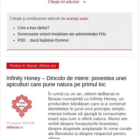
Citeşte tot articolul
Citeşte şi următoarele articole de
acelaşi autor
:
Cine a tras vântul?
Dureroasele victorii imobiliare ale administrației Fritz
PSD… dacă îngăduie Domnul
Produs în Banat
,
Ultima ora
Infinity Honey – Dincolo de miere: povestea unei
apiculturi care pune natura pe primul loc
În urmă cu un an, cititorii deBanat.ro
făceau cunoștință cu Infinity Honey, un
producător bănățean care și-a construit
identitatea în jurul unui principiu simplu:
mierea trebuie să ajungă la consumator
exact așa cum o oferă natura. Atunci am
02 august 2026 de
vorbit despre începuturile brandului,
deBanat.ro
despre stupinele amplasate în zone curate
ale Banatului și despre respectul pentru
albine
…