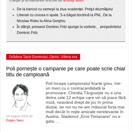
Citeşte şi următoarele articole de
acelaşi autor:
HARTA TIMIŞOAREI
De la bancul cu vameşii la ziua scadenţei. Preţul dezmăţului
LICEE, ŞCOLI ŞI GRĂDINIŢE DIN TIMIŞ
Liberali cu crucea-n spate. S-a băgat doctrină la PNL. De la
Nicolae Robu la Alina Gorghiu
PRIMĂRIILE DIN TIMIŞ
În sfârşit, primarul Dominic Fritz ajunge la vorbele… preşedintelui
Dominic Fritz
SFATUL MEDICULUI
SFATURI JURIDICE
Grădina Taicii Domnului
,
Opinii
,
Ultima ora
Poli pornește o campanie pe care poate scrie chiar
titlu de campioană
Poli începe campionatul foarte greu, într-
un meci cu o contracandidată la
promovare. Chindia Târgoviște nu e una
dintre cele 12 echipe care vin să joace fără
miză, neavând drept de joc în prima
divizie, iar noi nu ne-am măsurat forța mai
mult decât în niște amicale nerelevante în
Austria. Stadionul „Eroii Timișoarei” nu e
04 august 2026 de
Eugen Sasu
gata,
…