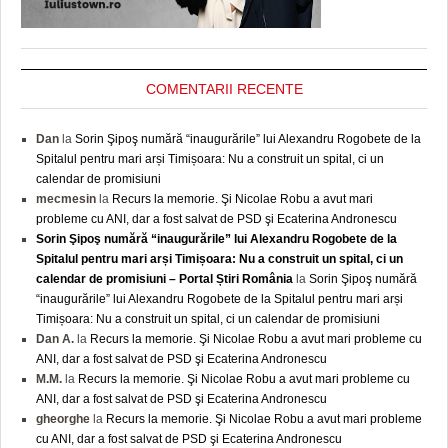
COMENTARII RECENTE
Dan
la
Sorin Şipoş numără “inaugurările” lui Alexandru Rogobete de la
Spitalul pentru mari arși Timișoara: Nu a construit un spital, ci un
calendar de promisiuni
mecmesin
la
Recurs la memorie. Şi Nicolae Robu a avut mari
probleme cu ANI, dar a fost salvat de PSD şi Ecaterina Andronescu
Sorin Şipoş numără “inaugurările” lui Alexandru Rogobete de la
Spitalul pentru mari arși Timișoara: Nu a construit un spital, ci un
calendar de promisiuni – Portal Știri România
la
Sorin Şipoş numără
“inaugurările” lui Alexandru Rogobete de la Spitalul pentru mari arși
Timișoara: Nu a construit un spital, ci un calendar de promisiuni
Dan A.
la
Recurs la memorie. Şi Nicolae Robu a avut mari probleme cu
ANI, dar a fost salvat de PSD şi Ecaterina Andronescu
M.M.
la
Recurs la memorie. Şi Nicolae Robu a avut mari probleme cu
ANI, dar a fost salvat de PSD şi Ecaterina Andronescu
gheorghe
la
Recurs la memorie. Şi Nicolae Robu a avut mari probleme
cu ANI, dar a fost salvat de PSD şi Ecaterina Andronescu