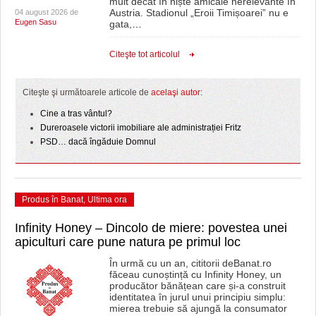
mult decât în niște amicale nerelevante în
Austria. Stadionul „Eroii Timișoarei” nu e
04 august 2026 de
Eugen Sasu
gata,
…
Citeşte tot articolul
Citeşte şi următoarele articole de
acelaşi autor
:
Cine a tras vântul?
Dureroasele victorii imobiliare ale administrației Fritz
PSD… dacă îngăduie Domnul
Produs în Banat
,
Ultima ora
Infinity Honey – Dincolo de miere: povestea unei
apiculturi care pune natura pe primul loc
În urmă cu un an, cititorii deBanat.ro
făceau cunoștință cu Infinity Honey, un
producător bănățean care și-a construit
identitatea în jurul unui principiu simplu:
mierea trebuie să ajungă la consumator