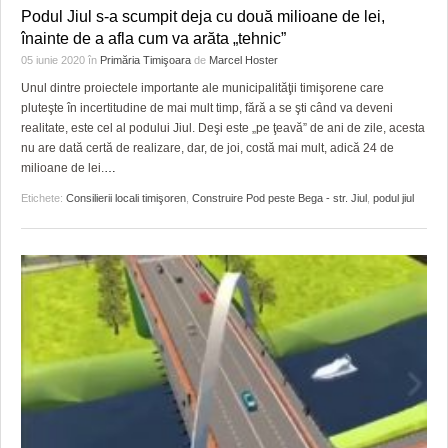
HARTA TIMIŞOAREI
Podul Jiul s-a scumpit deja cu două milioane de lei,
înainte de a afla cum va arăta „tehnic”
LICEE, ŞCOLI ŞI GRĂDINIŢE DIN TIMIŞ
05 iunie 2020
în
Primăria Timişoara
de
Marcel Hoster
Unul dintre proiectele importante ale municipalităţii timişorene care
PRIMĂRIILE DIN TIMIŞ
pluteşte în incertitudine de mai mult timp, fără a se şti când va deveni
realitate, este cel al podului Jiul. Deşi este „pe ţeavă” de ani de zile, acesta
SFATUL MEDICULUI
nu are dată certă de realizare, dar, de joi, costă mai mult, adică 24 de
milioane de lei.
…
SFATURI JURIDICE
Etichete:
Consilierii locali timişoren
,
Construire Pod peste Bega - str. Jiul
,
podul jiul