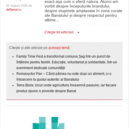
exact așa cum o oferă natura. Atunci am
02 august 2026 de
vorbit despre începuturile brandului,
deBanat.ro
despre stupinele amplasate în zone curate
ale Banatului și despre respectul pentru
albine
…
Citeşte tot articolul
Citește și alte articole pe
aceeași temă
:
Family Time Fest a transformat comuna Șag într-un punct de
întâlnire pentru familii. Educație, voluntariat și solidaritate, într-un
eveniment dedicate comunității
Romavyctor Pan – Când pâinea nu este doar un aliment, ci o
întoarcere la gustul autentic al Banatului
Terra Biola: locul unde agricultura înseamnă pasiune, iar fiecare
produs spune o poveste despre Banat