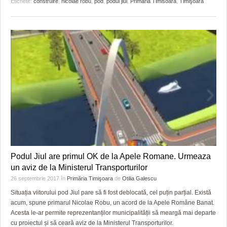
Etichete:
construire
,
nicolae robu
,
pod
,
podul jiul
,
Primaria Timisoara
,
Timişoara
Podul Jiul are primul OK de la Apele Romane. Urmeaza
un aviz de la Ministerul Transporturilor
26 septembrie 2017
în
Primăria Timişoara
de
Otilia Galescu
Situația viitorului pod Jiul pare să fi fost deblocată, cel puțin parțial. Există
acum, spune primarul Nicolae Robu, un acord de la Apele Române Banat.
Acesta le-ar permite reprezentanților municipalității să meargă mai departe
cu proiectul și să ceară aviz de la Ministerul Transporturilor.