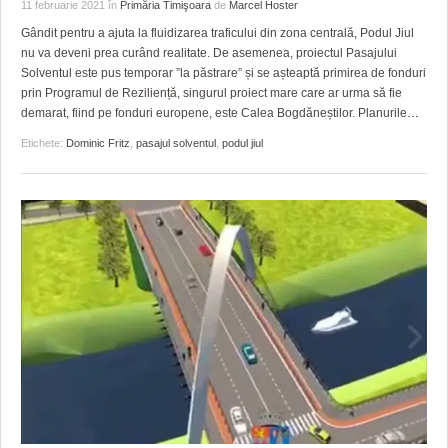
GRĂDINA TAICII DOMNULUI
CRONICĂ DE FILM
ACCIDENTE
11 februarie 2021
în
Primăria Timişoara
de
Marcel Hoster
Gândit pentru a ajuta la fluidizarea traficului din zona centrală, Podul Jiul
ZIARISTU’ DE TERASĂ
UNDE MERGEM
ANUNŢURI
nu va deveni prea curând realitate. De asemenea, proiectul Pasajului
Solventul este pus temporar ”la păstrare” și se așteaptă primirea de fonduri
CU OIŞTEA-N KIERKEGAARD
FILME DOCUMENTARE
INFO SI UTILE
prin Programul de Reziliență, singurul proiect mare care ar urma să fie
demarat, fiind pe fonduri europene, este Calea Bogdăneștilor. Planurile
…
FINANŢĂRI DE LA A LA Z
CLIPURI VIDEO
CULTURA
Etichete:
Dominic Fritz
,
pasajul solventul
,
podul jiul
PE SURSE
JOCURI ONLINE
INVATAMANT
JUSTITIE
FILME DOCUMENTARE
CLIPURI VIDEO
JOCURI ONLINE
DIVERSE
FARMACII DIN TIMIŞOARA