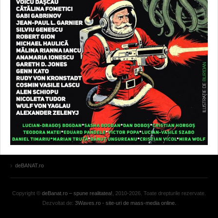
deBANAT.ro
Copyright ©
deBanat.ro – spune realitatea!
, 2010-2026. Toate drepturile rezervate.
Dezvoltat de:
3Waves.ro - site-uri de mass-media online.