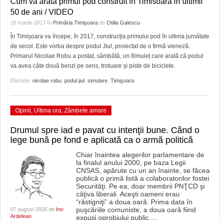
Cum va arata primul pod construit in Timisoara in ultimii
50 de ani / VIDEO
18 martie 2017
în
Primăria Timişoara
de
Otilia Galescu
În Timișoara va începe, în 2017, construcția primului pod în ultima jumătate
de secol. Este vorba despre podul Jiul, proiectat de o firmă vieneză.
Primarul Nicolae Robu a postat, sâmbătă, un filmuleț care arată că podul
va avea câte două benzi pe sens, trotuare și piste de biciclete.
Etichete:
nicolae robu
,
podul jiul
,
simulare
,
Timişoara
Opinii
,
Ultima ora
,
Zâmbete amare
Drumul spre iad e pavat cu intenţii bune. Când o
lege bună pe fond e aplicată ca o armă politică
Chiar înaintea alegerilor parlamentare de
la finalul anului 2000, pe baza Legii
CNSAS, apărute cu un an înainte, se făcea
publică o primă listă a colaboratorilor fostei
Securităţi. Pe ea, doar membrii PNŢCD şi
câţiva liberali. Aceşti oameni erau
“răstigniţi” a doua oară. Prima data în
puşcăriile comuniste, a doua oară fiind
07 august 2026 de
Ino
Ardelean
expuşi oprobiului public,
…