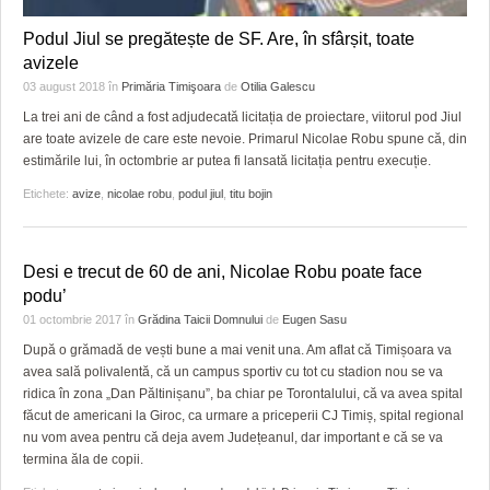
Podul Jiul se pregătește de SF. Are, în sfârșit, toate
avizele
03 august 2018
în
Primăria Timişoara
de
Otilia Galescu
La trei ani de când a fost adjudecată licitația de proiectare, viitorul pod Jiul
are toate avizele de care este nevoie. Primarul Nicolae Robu spune că, din
estimările lui, în octombrie ar putea fi lansată licitația pentru execuție.
Etichete:
avize
,
nicolae robu
,
podul jiul
,
titu bojin
Desi e trecut de 60 de ani, Nicolae Robu poate face
podu’
01 octombrie 2017
în
Grădina Taicii Domnului
de
Eugen Sasu
După o grămadă de vești bune a mai venit una. Am aflat că Timișoara va
avea sală polivalentă, că un campus sportiv cu tot cu stadion nou se va
ridica în zona „Dan Păltinișanu”, ba chiar pe Torontalului, că va avea spital
făcut de americani la Giroc, ca urmare a priceperii CJ Timiș, spital regional
nu vom avea pentru că deja avem Județeanul, dar important e că se va
termina ăla de copii.