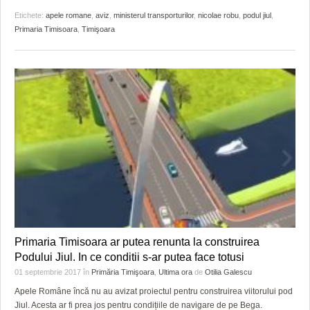
Etichete:
apele romane
,
aviz
,
ministerul transporturilor
,
nicolae robu
,
podul jiul
,
Primaria Timisoara
,
Timişoara
Primaria Timisoara ar putea renunta la construirea
Podului Jiul. In ce conditii s-ar putea face totusi
01 septembrie 2017
în
Primăria Timişoara
,
Ultima ora
de
Otilia Galescu
Apele Române încă nu au avizat proiectul pentru construirea viitorului pod
Jiul. Acesta ar fi prea jos pentru condițiile de navigare de pe Bega.