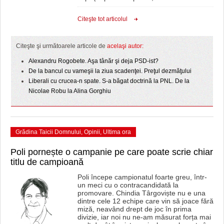
Citeşte tot articolul
Citeşte şi următoarele articole de
acelaşi autor:
Alexandru Rogobete. Aşa tânăr şi deja PSD-ist?
De la bancul cu vameşii la ziua scadenţei. Preţul dezmăţului
Liberali cu crucea-n spate. S-a băgat doctrină la PNL. De la
Nicolae Robu la Alina Gorghiu
Grădina Taicii Domnului
,
Opinii
,
Ultima ora
Poli pornește o campanie pe care poate scrie chiar
titlu de campioană
Poli începe campionatul foarte greu, într-
un meci cu o contracandidată la
promovare. Chindia Târgoviște nu e una
dintre cele 12 echipe care vin să joace fără
miză, neavând drept de joc în prima
divizie, iar noi nu ne-am măsurat forța mai