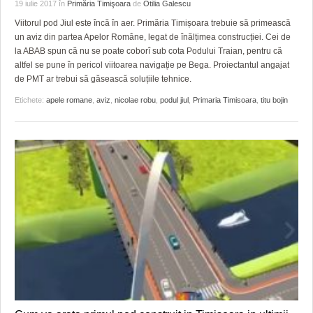
19 iulie 2017
în
Primăria Timişoara
de
Otilia Galescu
Viitorul pod Jiul este încă în aer. Primăria Timișoara trebuie să primească
un aviz din partea Apelor Române, legat de înălțimea construcției. Cei de
la ABAB spun că nu se poate coborî sub cota Podului Traian, pentru că
altfel se pune în pericol viitoarea navigație pe Bega. Proiectantul angajat
de PMT ar trebui să găsească soluțiile tehnice.
Etichete:
apele romane
,
aviz
,
nicolae robu
,
podul jiul
,
Primaria Timisoara
,
titu bojin