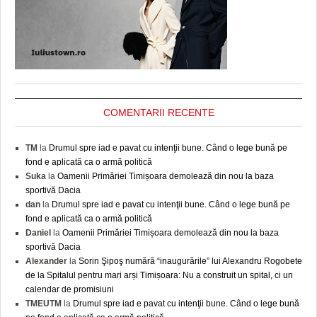
COMENTARII RECENTE
TM
la
Drumul spre iad e pavat cu intenţii bune. Când o lege bună pe
fond e aplicată ca o armă politică
Suka
la
Oamenii Primăriei Timișoara demolează din nou la baza
sportivă Dacia
dan
la
Drumul spre iad e pavat cu intenţii bune. Când o lege bună pe
fond e aplicată ca o armă politică
Daniel
la
Oamenii Primăriei Timișoara demolează din nou la baza
sportivă Dacia
Alexander
la
Sorin Şipoş numără “inaugurările” lui Alexandru Rogobete
de la Spitalul pentru mari arși Timișoara: Nu a construit un spital, ci un
calendar de promisiuni
TMEUTM
la
Drumul spre iad e pavat cu intenţii bune. Când o lege bună