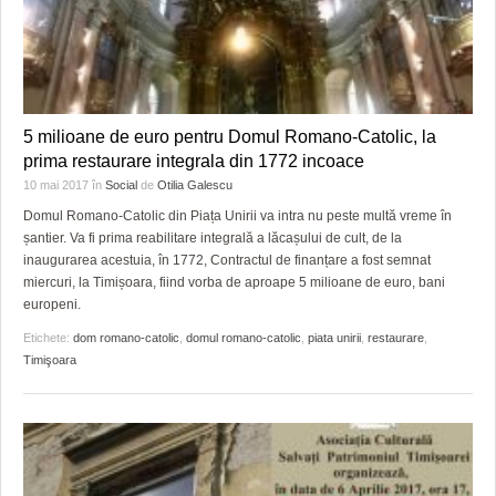
5 milioane de euro pentru Domul Romano-Catolic, la
prima restaurare integrala din 1772 incoace
10 mai 2017
în
Social
de
Otilia Galescu
Domul Romano-Catolic din Piața Unirii va intra nu peste multă vreme în
șantier. Va fi prima reabilitare integrală a lăcașului de cult, de la
inaugurarea acestuia, în 1772, Contractul de finanțare a fost semnat
miercuri, la Timișoara, fiind vorba de aproape 5 milioane de euro, bani
europeni.
Etichete:
dom romano-catolic
,
domul romano-catolic
,
piata unirii
,
restaurare
,
Timişoara