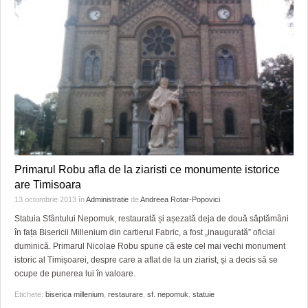
Primarul Robu afla de la ziaristi ce monumente istorice
are Timisoara
13 octombrie 2013
în
Administratie
de
Andreea Rotar-Popovici
Statuia Sfântului Nepomuk, restaurată și așezată deja de două săptămâni
în fața Bisericii Millenium din cartierul Fabric, a fost „inaugurată” oficial
duminică. Primarul Nicolae Robu spune că este cel mai vechi monument
istoric al Timișoarei, despre care a aflat de la un ziarist, și a decis să se
ocupe de punerea lui în valoare.
Etichete:
biserica millenium
,
restaurare
,
sf. nepomuk
,
statuie