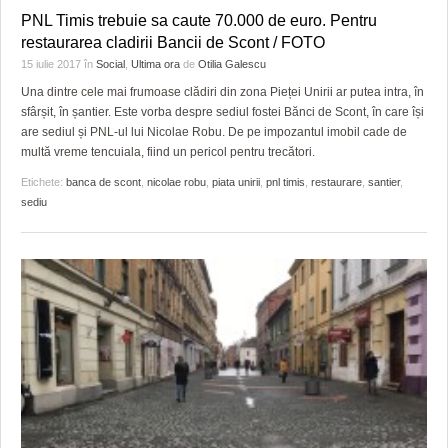
PNL Timis trebuie sa caute 70.000 de euro. Pentru
restaurarea cladirii Bancii de Scont / FOTO
15 iulie 2017
în
Social
,
Ultima ora
de
Otilia Galescu
Una dintre cele mai frumoase clădiri din zona Pieței Unirii ar putea intra, în
sfârșit, în șantier. Este vorba despre sediul fostei Bănci de Scont, în care își
are sediul și PNL-ul lui Nicolae Robu. De pe impozantul imobil cade de
multă vreme tencuiala, fiind un pericol pentru trecători.
Etichete:
banca de scont
,
nicolae robu
,
piata unirii
,
pnl timis
,
restaurare
,
santier
,
sediu