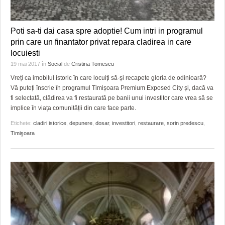
Poti sa-ti dai casa spre adoptie! Cum intri in programul
prin care un finantator privat repara cladirea in care
locuiesti
19 mai 2017
în
Social
de
Cristina Tomescu
Vreți ca imobilul istoric în care locuiți să-și recapete gloria de odinioară?
Vă puteți înscrie în programul Timișoara Premium Exposed City și, dacă va
fi selectată, clădirea va fi restaurată pe banii unui investitor care vrea să se
implice în viața comunității din care face parte.
Etichete:
cladiri istorice
,
depunere
,
dosar
,
investitori
,
restaurare
,
sorin predescu
,
Timişoara