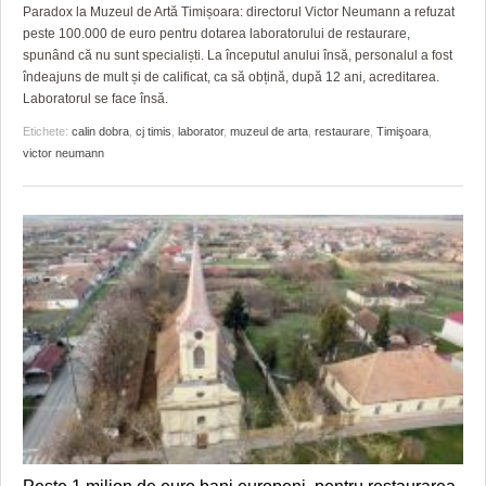
GRĂDINA TAICII DOMNULUI
CRONICĂ DE FILM
ACCIDENTE
Paradox la Muzeul de Artă Timișoara: directorul Victor Neumann a refuzat
peste 100.000 de euro pentru dotarea laboratorului de restaurare,
ZIARISTU’ DE TERASĂ
UNDE MERGEM
ANUNŢURI
spunând că nu sunt specialiști. La începutul anului însă, personalul a fost
îndeajuns de mult și de calificat, ca să obțină, după 12 ani, acreditarea.
CU OIŞTEA-N KIERKEGAARD
FILME DOCUMENTARE
INFO SI UTILE
Laboratorul se face însă.
Etichete:
calin dobra
,
cj timis
,
laborator
,
muzeul de arta
,
restaurare
,
Timişoara
,
FINANŢĂRI DE LA A LA Z
CLIPURI VIDEO
CULTURA
victor neumann
PE SURSE
JOCURI ONLINE
INVATAMANT
JUSTITIE
FILME DOCUMENTARE
CLIPURI VIDEO
JOCURI ONLINE
DIVERSE
FARMACII DIN TIMIŞOARA