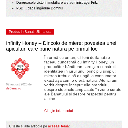
Dureroasele victorii imobiliare ale administrației Fritz
PSD… dacă îngăduie Domnul
Produs în Banat
,
Ultima ora
Infinity Honey – Dincolo de miere: povestea unei
apiculturi care pune natura pe primul loc
În urmă cu un an, cititorii deBanat.ro
făceau cunoștință cu Infinity Honey, un
producător bănățean care și-a construit
identitatea în jurul unui principiu simplu:
mierea trebuie să ajungă la consumator
exact așa cum o oferă natura. Atunci am
02 august 2026 de
vorbit despre începuturile brandului,
deBanat.ro
despre stupinele amplasate în zone curate
ale Banatului și despre respectul pentru
albine
…
Citeşte tot articolul
Citește și alte articole pe
aceeași temă
: