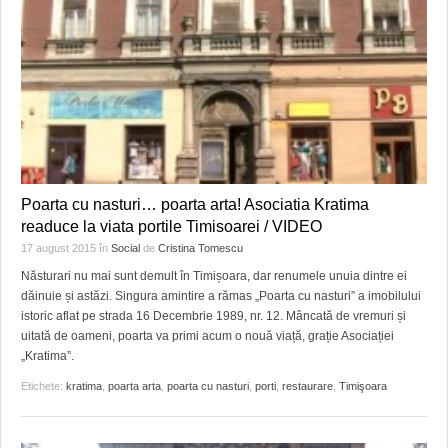
Poarta cu nasturi… poarta arta! Asociatia Kratima
readuce la viata portile Timisoarei / VIDEO
17 august 2015
în
Social
de
Cristina Tomescu
Năsturari nu mai sunt demult în Timișoara, dar renumele unuia dintre ei
dăinuie și astăzi. Singura amintire a rămas „Poarta cu nasturi” a imobilului
istoric aflat pe strada 16 Decembrie 1989, nr. 12. Mâncată de vremuri și
uitată de oameni, poarta va primi acum o nouă viață, grație Asociației
„Kratima”.
Etichete:
kratima
,
poarta arta
,
poarta cu nasturi
,
porti
,
restaurare
,
Timişoara