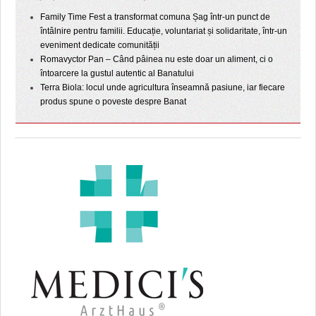
Family Time Fest a transformat comuna Șag într-un punct de
întâlnire pentru familii. Educație, voluntariat și solidaritate, într-un
eveniment dedicate comunității
Romavyctor Pan – Când pâinea nu este doar un aliment, ci o
întoarcere la gustul autentic al Banatului
Terra Biola: locul unde agricultura înseamnă pasiune, iar fiecare
produs spune o poveste despre Banat