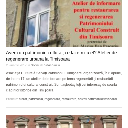
Avem un patrimoniu cultural, ce facem cu el? Atelier de
regenerare urbana la Timisoara
25 martie 2017
în
Social
de
Silvia Suciu
Asociaţia Culturală Salvaţi Patrimoniul Timişoarei organizează, în 6 aprilie,
de la ora 17, un atelier de informare pe tema regenerării şi restaurării
patrimoniului cultural construit. Sunt aşteptaţi toţi cei interesaţi de soarta
clădirilor istorice din Timişoara.
Etichete:
atelier
,
patrimoniu
,
regenerare
,
restaurare
,
salvati patrimoniul timisoarei