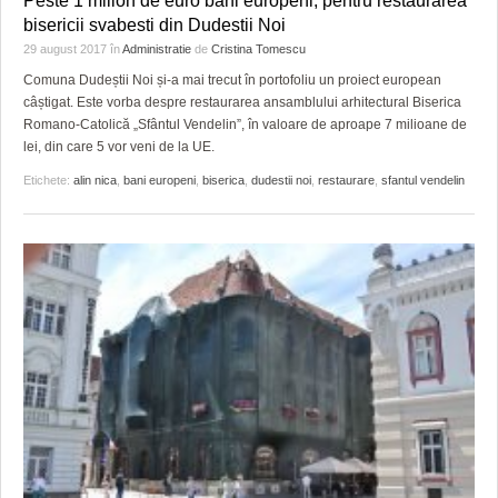
Peste 1 milion de euro bani europeni, pentru restaurarea
HARTA TIMIŞOAREI
bisericii svabesti din Dudestii Noi
29 august 2017
în
Administratie
de
Cristina Tomescu
LICEE, ŞCOLI ŞI GRĂDINIŢE DIN TIMIŞ
Comuna Dudeștii Noi și-a mai trecut în portofoliu un proiect european
PRIMĂRIILE DIN TIMIŞ
câștigat. Este vorba despre restaurarea ansamblului arhitectural Biserica
Romano-Catolică „Sfântul Vendelin”, în valoare de aproape 7 milioane de
SFATUL MEDICULUI
lei, din care 5 vor veni de la UE.
Etichete:
alin nica
,
bani europeni
,
biserica
,
dudestii noi
,
restaurare
,
sfantul vendelin
SFATURI JURIDICE