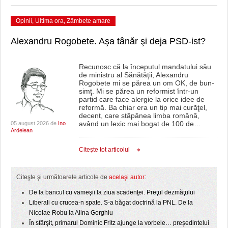
Opinii
,
Ultima ora
,
Zâmbete amare
Alexandru Rogobete. Aşa tânăr şi deja PSD-ist?
Recunosc că la începutul mandatului său
de ministru al Sănătăţii, Alexandru
Rogobete mi se părea un om OK, de bun-
simţ. Mi se părea un reformist într-un
partid care face alergie la orice idee de
reformă. Ba chiar era un tip mai curăţel,
decent, care stăpânea limba română,
având un lexic mai bogat de 100 de
…
05 august 2026 de
Ino
Ardelean
Citeşte tot articolul
Citeşte şi următoarele articole de
acelaşi autor:
De la bancul cu vameşii la ziua scadenţei. Preţul dezmăţului
Liberali cu crucea-n spate. S-a băgat doctrină la PNL. De la
Nicolae Robu la Alina Gorghiu
În sfârşit, primarul Dominic Fritz ajunge la vorbele… preşedintelui