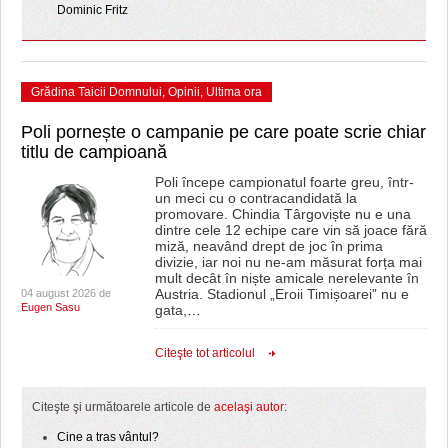
Dominic Fritz
Grădina Taicii Domnului
,
Opinii
,
Ultima ora
Poli pornește o campanie pe care poate scrie chiar
titlu de campioană
Poli începe campionatul foarte greu, într-
un meci cu o contracandidată la
promovare. Chindia Târgoviște nu e una
dintre cele 12 echipe care vin să joace fără
miză, neavând drept de joc în prima
divizie, iar noi nu ne-am măsurat forța mai
mult decât în niște amicale nerelevante în
Austria. Stadionul „Eroii Timișoarei” nu e
04 august 2026 de
Eugen Sasu
gata,
…
Citeşte tot articolul
Citeşte şi următoarele articole de
acelaşi autor
:
Cine a tras vântul?