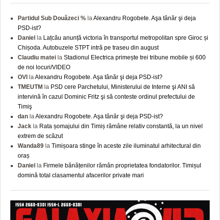
Partidul Sub Douăzeci %
la
Alexandru Rogobete. Aşa tânăr şi deja
PSD-ist?
Daniel
la
Lațcău anunță victoria în transportul metropolitan spre Giroc și
Chișoda. Autobuzele STPT intră pe traseu din august
Claudiu matei
la
Stadionul Electrica primește trei tribune mobile și 600
de noi locuri/VIDEO
OVI
la
Alexandru Rogobete. Aşa tânăr şi deja PSD-ist?
TMEUTM
la
PSD cere Parchetului, Ministerului de Interne şi ANI să
intervină în cazul Dominic Fritz şi să conteste ordinul prefectului de
Timiş
dan
la
Alexandru Rogobete. Aşa tânăr şi deja PSD-ist?
Jack
la
Rata șomajului din Timiș rămâne relativ constantă, la un nivel
extrem de scăzut
Wanda89
la
Timișoara stinge în aceste zile iluminatul arhitectural din
oraș
Daniel
la
Firmele bănățenilor rămân proprietatea fondatorilor. Timișul
domină total clasamentul afacerilor private mari