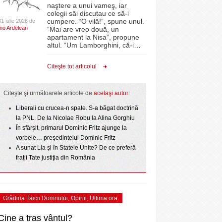
CLIPURI VIDEO
naştere a unui vameş, iar
Timişoara intră în a treia zi de sărbătoare.
CSC Dumbrăvița și-au
proiectelor derulate de instituție din fonduri
colegii săi discutau ce să-i
- acum 2 zile
- 22
Programul de astăzi
- 11 December 2025
 sezonului regular
JOCURI ONLINE
europene/FOTO
cumpere. “O vilă!”, spune unul.
31 iulie 2026 de
Ino Ardelean
“Mai are vreo două, un
DIVERSE
apartament la Nisa”, propune
Un concert de zile mari a încheiat prima zi a
ANAF oferă persoanelor fizice posibilitatea să
NL
altul. “Um Lamborghini, că-i
…
- 1 August 2026
. Poli pierde primul
Timișoara City Celebration/Foto
beneficieze de Declarația Unică 212
e la
FARMACII DIN
- 25 November 2025
prim-divizionarei din
July
precompletată
TIMIŞOARA
View all
Citeşte tot articolul
- 17 July 2026
h SC
HARTA TIMIŞOAREI
Romanian Business Leaders lansează RBL
- 19 November
Banat, prima filială din vestul țării
rzis
LICEE, ŞCOLI ŞI
Citeşte şi următoarele articole de
acelaşi autor:
2025
 PNL
GRĂDINIŢE DIN TIMIŞ
pe
Liberali cu crucea-n spate. S-a băgat doctrină
View all
PRIMĂRIILE DIN TIMIŞ
la PNL. De la Nicolae Robu la Alina Gorghiu
În sfârşit, primarul Dominic Fritz ajunge la
SFATUL MEDICULUI
vorbele… preşedintelui Dominic Fritz
SFATURI JURIDICE
A sunat Lia şi în Statele Unite? De ce preferă
fraţii Tate justiţia din România
Grădina Taicii Domnului
,
Opinii
,
Ultima ora
Cine a tras vântul?