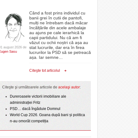
Când a fost prins individul cu
banii grei în cutii de pantofi,
mulți ne întrebam dacă măcar
încălțările din acele ambalaje
au ajuns pe cale ierarhică la
capii partidului. Nu că am fi
văzut cu ochii noștri că așa au
stat lucrurile, dar era în firea
01 august 2026 de
Eugen Sasu
lucrurilor la PSD să se petreacă
așa. Iar semne
…
Citeşte tot articolul
Citeşte şi următoarele articole de
acelaşi autor
:
Dureroasele victorii imobiliare ale
administrației Fritz
PSD… dacă îngăduie Domnul
World Cup 2026. Goana după bani și politica
n-au omorât competiția