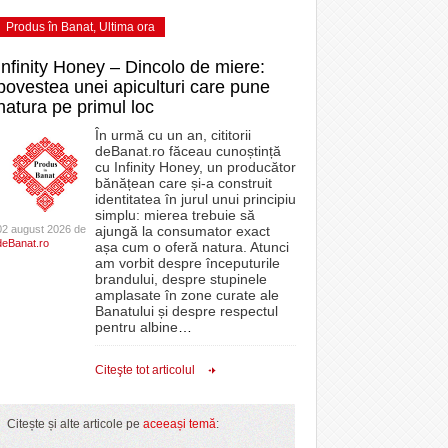
Produs în Banat
,
Ultima ora
Infinity Honey – Dincolo de miere:
povestea unei apiculturi care pune
natura pe primul loc
În urmă cu un an, cititorii
deBanat.ro făceau cunoștință
cu Infinity Honey, un producător
bănățean care și-a construit
identitatea în jurul unui principiu
simplu: mierea trebuie să
02 august 2026 de
ajungă la consumator exact
deBanat.ro
așa cum o oferă natura. Atunci
am vorbit despre începuturile
brandului, despre stupinele
amplasate în zone curate ale
Banatului și despre respectul
pentru albine
…
Citeşte tot articolul
Citește și alte articole pe
aceeași temă
: