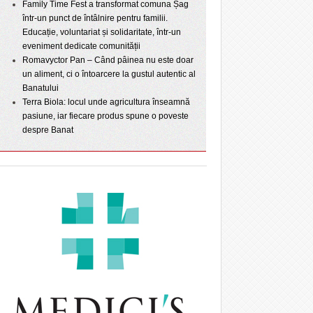
Family Time Fest a transformat comuna Șag
într-un punct de întâlnire pentru familii.
Educație, voluntariat și solidaritate, într-un
eveniment dedicate comunității
Romavyctor Pan – Când pâinea nu este doar
un aliment, ci o întoarcere la gustul autentic al
Banatului
Terra Biola: locul unde agricultura înseamnă
pasiune, iar fiecare produs spune o poveste
despre Banat