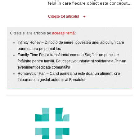
felul în care fiecare obiect este conceput
…
Citeşte tot articolul
Citește și alte articole pe
aceeași temă
:
Infinity Honey – Dincolo de miere: povestea unei apiculturi care
pune natura pe primul loc
Family Time Fest a transformat comuna Șag într-un punct de
întâlnire pentru familii. Educație, voluntariat și solidaritate, într-un
eveniment dedicate comunității
Romavyctor Pan – Când pâinea nu este doar un aliment, ci o
întoarcere la gustul autentic al Banatului