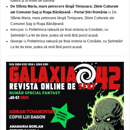
rutieră și la liniile de tramvai
De Sfânta Maria, mare petrecere lângă Timişoara: Zilele Culturale
ale Comunei Șag și Ruga Bănățeană – Portal Știri România
la
De
Sfânta Maria, mare petrecere lângă Timişoara: Zilele Culturale ale
Comunei Șag și Ruga Bănățeană
mircyuc
la
Politehnica ratează pe final victoria la Cisnădie, cu
Șelimbăr! La fel de bine, putea să vină fără punct acasă
George
la
Politehnica ratează pe final victoria la Cisnădie, cu Șelimbăr!
La fel de bine, putea să vină fără punct acasă