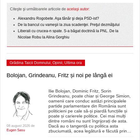
HARTA TIMIŞOAREI
Citeşte şi următoarele articole de
acelaşi autor:
LICEE, ŞCOLI ŞI GRĂDINIŢE DIN TIMIŞ
Alexandru Rogobete. Aşa tânăr şi deja PSD-ist?
De la bancul cu vameşii la ziua scadenţei. Preţul dezmăţului
PRIMĂRIILE DIN TIMIŞ
Liberali cu crucea-n spate. S-a băgat doctrină la PNL. De la
Nicolae Robu la Alina Gorghiu
SFATUL MEDICULUI
SFATURI JURIDICE
Grădina Taicii Domnului
,
Opinii
,
Ultima ora
Bolojan, Grindeanu, Fritz și noi pe lângă ei
Ilie Bolojan, Dominic Fritz, Sorin
Grindeanu, poate chiar și George Simion,
oamenii care conduc astăzi principalele
partide parlamentare din România sunt
politicieni pe cale să-și piardă funcțiile și
poate și carierele politice. Cei mai mulți
dintre români nu sunt îngrijorați de asta.
Dacă au o tangență cu politica asta
08 august 2026 de
Eugen Sasu
zbuciumată, acea legătură e făcută prin
…