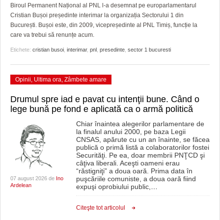
GRĂDINA TAICII DOMNULUI
CRONICĂ DE FILM
ACCIDENTE
Biroul Permanent Național al PNL l-a desemnat pe europarlamentarul
Cristian Bușoi președinte interimar la organizația Sectorului 1 din
ZIARISTU’ DE TERASĂ
UNDE MERGEM
ANUNŢURI
București. Bușoi este, din 2009, vicepreședinte al PNL Timiș, funcție la
care va trebui să renunțe acum.
CU OIŞTEA-N KIERKEGAARD
FILME DOCUMENTARE
INFO SI UTILE
Etichete:
cristian busoi
,
interimar
,
pnl
,
presedinte
,
sector 1 bucuresti
FINANŢĂRI DE LA A LA Z
CLIPURI VIDEO
CULTURA
Opinii
,
Ultima ora
,
Zâmbete amare
PE SURSE
JOCURI ONLINE
INVATAMANT
Drumul spre iad e pavat cu intenţii bune. Când o
JUSTITIE
lege bună pe fond e aplicată ca o armă politică
FILME DOCUMENTARE
Chiar înaintea alegerilor parlamentare de
la finalul anului 2000, pe baza Legii
CNSAS, apărute cu un an înainte, se făcea
CLIPURI VIDEO
publică o primă listă a colaboratorilor fostei
Securităţi. Pe ea, doar membrii PNŢCD şi
câţiva liberali. Aceşti oameni erau
JOCURI ONLINE
“răstigniţi” a doua oară. Prima data în
puşcăriile comuniste, a doua oară fiind
07 august 2026 de
Ino
DIVERSE
Ardelean
expuşi oprobiului public,
…
FARMACII DIN TIMIŞOARA
Citeşte tot articolul