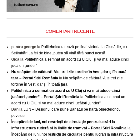
COMENTARII RECENTE
pentru george
la
Politehnica ratează pe final victoria la Cisnădie, cu
Șelimbăr! La fel de bine, putea să vină fără punct acasă
Gica
la
Politehnica a semnat un acord cu U Cluj și va mai aduce cinci
jucători „under”
Nu scăpăm de căldură! Alte trei zile tordine în Vest, dar și în toată
țara – Portal Știri România
la
Nu scăpăm de căldură! Alte trei zile
tordine în Vest, dar și în toată țara
Politehnica a semnat un acord cu U Cluj și va mai aduce cinci
jucători „under” – Portal Știri România
la
Politehnica a semnat un
acord cu U Cluj și va mai aduce cinci jucători „under”
Dan
la
LUN – Designul care pune Banatul pe harta obiectelor cu
poveste
Începând de luni, noi restricții de circulație pentru lucrări la
infrastructura rutieră și la liniile de tramvai – Portal Știri România
la
Începând de luni, noi restricții de circulație pentru lucrări la infrastructura