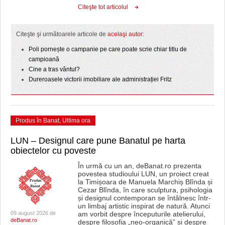
Citeşte tot articolul
Citeşte şi următoarele articole de
acelaşi autor
:
Poli pornește o campanie pe care poate scrie chiar titlu de
campioană
Cine a tras vântul?
Dureroasele victorii imobiliare ale administrației Fritz
Produs în Banat
,
Ultima ora
LUN – Designul care pune Banatul pe harta
obiectelor cu poveste
În urmă cu un an, deBanat.ro prezenta
povestea studioului LUN, un proiect creat
la Timișoara de Manuela Marchiș Blînda și
Cezar Blînda, în care sculptura, psihologia
și designul contemporan se întâlnesc într-
un limbaj artistic inspirat de natură. Atunci
09 august 2026 de
am vorbit despre începuturile atelierului,
deBanat.ro
despre filosofia „neo-organică” și despre