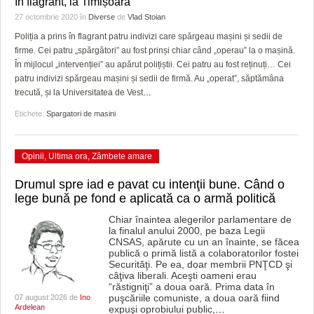
în flagrant, la Timișoara
HARTA TIMIŞOAREI
27 octombrie 2020
în
Diverse
de
Vlad Stoian
LICEE, ŞCOLI ŞI GRĂDINIŢE DIN TIMIŞ
Poliția a prins în flagrant patru indivizi care spărgeau mașini și sedii de
firme. Cei patru „spărgători” au fost prinși chiar când „operau” la o mașină.
PRIMĂRIILE DIN TIMIŞ
În mijlocul „intervenției” au apărut polițiștii. Cei patru au fost reținuți… Cei
patru indivizi spărgeau mașini și sedii de firmă. Au „operat”, săptămâna
SFATUL MEDICULUI
trecută, și la Universitatea de Vest
…
Etichete:
Spargatori de masini
SFATURI JURIDICE
Opinii
,
Ultima ora
,
Zâmbete amare
Drumul spre iad e pavat cu intenţii bune. Când o
lege bună pe fond e aplicată ca o armă politică
Chiar înaintea alegerilor parlamentare de
la finalul anului 2000, pe baza Legii
CNSAS, apărute cu un an înainte, se făcea
publică o primă listă a colaboratorilor fostei
Securităţi. Pe ea, doar membrii PNŢCD şi
câţiva liberali. Aceşti oameni erau
“răstigniţi” a doua oară. Prima data în
puşcăriile comuniste, a doua oară fiind
07 august 2026 de
Ino
Ardelean
expuşi oprobiului public,
…