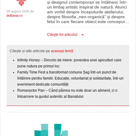
și designul contemporan se întâlnesc într-
un limbaj artistic inspirat de natură. Atunci
09 august 2026 de
am vorbit despre începuturile atelierului,
deBanat.ro
despre filosofia „neo-organică” și despre
felul în care fiecare obiect este conceput
…
Citeşte tot articolul
Citește și alte articole pe
aceeași temă
:
Infinity Honey – Dincolo de miere: povestea unei apiculturi care
pune natura pe primul loc
Family Time Fest a transformat comuna Șag într-un punct de
întâlnire pentru familii. Educație, voluntariat și solidaritate, într-un
eveniment dedicate comunității
Romavyctor Pan – Când pâinea nu este doar un aliment, ci o
întoarcere la gustul autentic al Banatului