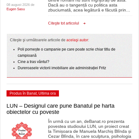
Dacă au o tangență cu politica asta
08 august 2026 de
Eugen Sasu
zbuciumată, acea legătură e făcută prin
…
Citeşte tot articolul
Citeşte şi următoarele articole de
acelaşi autor
:
Poli pornește o campanie pe care poate scrie chiar titlu de
campioană
Cine a tras vântul?
Dureroasele victorii imobiliare ale administrației Fritz
Produs în Banat
,
Ultima ora
LUN – Designul care pune Banatul pe harta
obiectelor cu poveste
În urmă cu un an, deBanat.ro prezenta
povestea studioului LUN, un proiect creat
la Timișoara de Manuela Marchiș Blînda și
Cezar Blînda, în care sculptura, psihologia