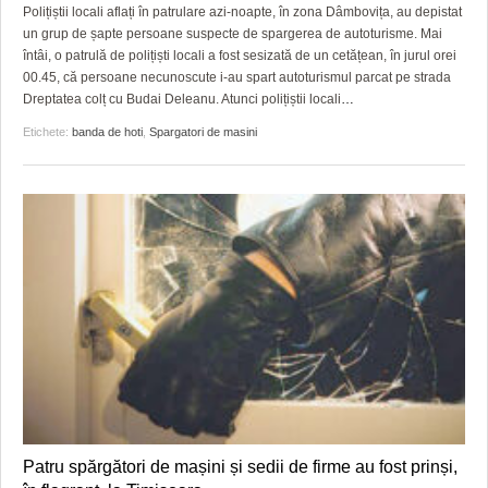
GRĂDINA TAICII DOMNULUI
CRONICĂ DE FILM
ACCIDENTE
Polițiștii locali aflați în patrulare azi-noapte, în zona Dâmbovița, au depistat
un grup de șapte persoane suspecte de spargerea de autoturisme. Mai
ZIARISTU’ DE TERASĂ
UNDE MERGEM
ANUNŢURI
întâi, o patrulă de polițiști locali a fost sesizată de un cetățean, în jurul orei
00.45, că persoane necunoscute i-au spart autoturismul parcat pe strada
CU OIŞTEA-N KIERKEGAARD
FILME DOCUMENTARE
INFO SI UTILE
Dreptatea colț cu Budai Deleanu. Atunci polițiștii locali
…
Etichete:
banda de hoti
,
Spargatori de masini
FINANŢĂRI DE LA A LA Z
CLIPURI VIDEO
CULTURA
PE SURSE
JOCURI ONLINE
INVATAMANT
JUSTITIE
FILME DOCUMENTARE
CLIPURI VIDEO
JOCURI ONLINE
DIVERSE
FARMACII DIN TIMIŞOARA
Patru spărgători de mașini și sedii de firme au fost prinși,