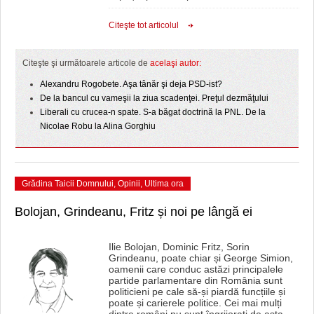
Citeşte tot articolul
Citeşte şi următoarele articole de
acelaşi autor:
Alexandru Rogobete. Aşa tânăr şi deja PSD-ist?
De la bancul cu vameşii la ziua scadenţei. Preţul dezmăţului
Liberali cu crucea-n spate. S-a băgat doctrină la PNL. De la
Nicolae Robu la Alina Gorghiu
Grădina Taicii Domnului
,
Opinii
,
Ultima ora
Bolojan, Grindeanu, Fritz și noi pe lângă ei
Ilie Bolojan, Dominic Fritz, Sorin
Grindeanu, poate chiar și George Simion,
oamenii care conduc astăzi principalele
partide parlamentare din România sunt
politicieni pe cale să-și piardă funcțiile și
poate și carierele politice. Cei mai mulți
dintre români nu sunt îngrijorați de asta.