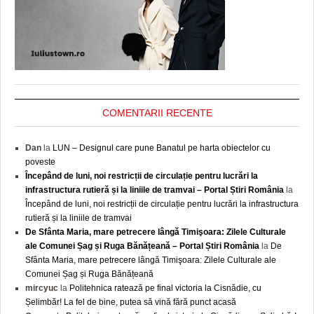
COMENTARII RECENTE
Dan
la
LUN – Designul care pune Banatul pe harta obiectelor cu
poveste
Începând de luni, noi restricții de circulație pentru lucrări la
infrastructura rutieră și la liniile de tramvai – Portal Știri România
la
Începând de luni, noi restricții de circulație pentru lucrări la infrastructura
rutieră și la liniile de tramvai
De Sfânta Maria, mare petrecere lângă Timişoara: Zilele Culturale
ale Comunei Șag și Ruga Bănățeană – Portal Știri România
la
De
Sfânta Maria, mare petrecere lângă Timişoara: Zilele Culturale ale
Comunei Șag și Ruga Bănățeană
mircyuc
la
Politehnica ratează pe final victoria la Cisnădie, cu
Șelimbăr! La fel de bine, putea să vină fără punct acasă