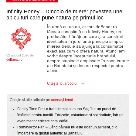
Infinity Honey – Dincolo de miere: povestea unei
apiculturi care pune natura pe primul loc
În urmă cu un an, cititorii deBanat.ro
făceau cunoștință cu Infinity Honey, un
producător bănățean care și-a construit
identitatea în jurul unui principiu simplu:
mierea trebuie să ajungă la consumator
exact așa cum o oferă natura. Atunci am
02 august 2026 de
vorbit despre începuturile brandului,
deBanat.ro
despre stupinele amplasate în zone curate
ale Banatului și despre respectul pentru
albine
…
Citeşte tot articolul
Citește și alte articole pe
aceeași temă
:
Family Time Fest a transformat comuna Șag într-un punct de
întâlnire pentru familii. Educație, voluntariat și solidaritate, într-un
eveniment dedicate comunității
Romavyctor Pan – Când pâinea nu este doar un aliment, ci o
întoarcere la gustul autentic al Banatului