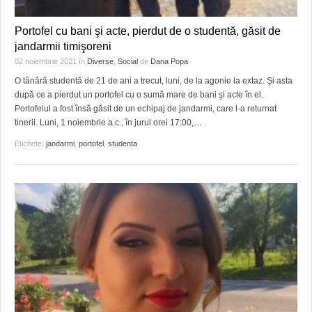
HARTA TIMIŞOAREI
Portofel cu bani şi acte, pierdut de o studentă, găsit de
LICEE, ŞCOLI ŞI GRĂDINIŢE DIN TIMIŞ
jandarmii timişoreni
PRIMĂRIILE DIN TIMIŞ
02 noiembrie 2021
în
Diverse
,
Social
de
Dana Popa
O tânără studentă de 21 de ani a trecut, luni, de la agonie la extaz. Şi asta
SFATUL MEDICULUI
după ce a pierdut un portofel cu o sumă mare de bani şi acte în el.
Portofelul a fost însă găsit de un echipaj de jandarmi, care l-a returnat
SFATURI JURIDICE
tinerii. Luni, 1 noiembrie a.c., în jurul orei 17:00,
…
Etichete:
jandarmi
,
portofel
,
studenta