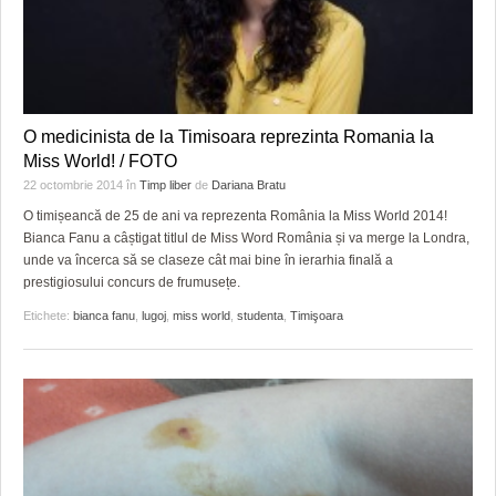
O medicinista de la Timisoara reprezinta Romania la
Miss World! / FOTO
22 octombrie 2014
în
Timp liber
de
Dariana Bratu
O timișeancă de 25 de ani va reprezenta România la Miss World 2014!
Bianca Fanu a câștigat titlul de Miss Word România și va merge la Londra,
unde va încerca să se claseze cât mai bine în ierarhia finală a
prestigiosului concurs de frumusețe.
Etichete:
bianca fanu
,
lugoj
,
miss world
,
studenta
,
Timişoara