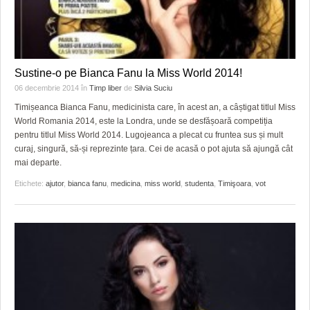
Sustine-o pe Bianca Fanu la Miss World 2014!
06 decembrie 2014
în
Timp liber
de
Silvia Suciu
Timișeanca Bianca Fanu, medicinista care, în acest an, a câștigat titlul Miss
World Romania 2014, este la Londra, unde se desfășoară competiția
pentru titlul Miss World 2014. Lugojeanca a plecat cu fruntea sus și mult
curaj, singură, să-și reprezinte țara. Cei de acasă o pot ajuta să ajungă cât
mai departe.
Etichete:
ajutor
,
bianca fanu
,
medicina
,
miss world
,
studenta
,
Timişoara
,
vot