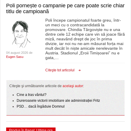
Poli pornește o campanie pe care poate scrie chiar
titlu de campioană
Poli începe campionatul foarte greu, într-
un meci cu o contracandidată la
promovare. Chindia Târgoviște nu e una
dintre cele 12 echipe care vin să joace fără
miză, neavând drept de joc în prima
divizie, iar noi nu ne-am măsurat forța mai
mult decât în niște amicale nerelevante în
Austria. Stadionul „Eroii Timișoarei” nu e
04 august 2026 de
Eugen Sasu
gata,
…
Citeşte tot articolul
Citeşte şi următoarele articole de
acelaşi autor
:
Cine a tras vântul?
Dureroasele victorii imobiliare ale administrației Fritz
PSD… dacă îngăduie Domnul
Produs în Banat
,
Ultima ora