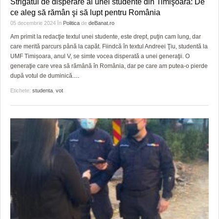
Strigătul de disperare al unei studente din Timişoara: De
GRĂDINA TAICII DOMNULUI
CRONICĂ DE FILM
ACCIDENTE
ce aleg să rămân şi să lupt pentru România
ZIARISTU’ DE TERASĂ
UNDE MERGEM
ANUNŢURI
05 decembrie 2024
în
Politica
de
deBanat.ro
Am primit la redacţie textul unei studente, este drept, puţin cam lung, dar
CU OIŞTEA-N KIERKEGAARD
FILME DOCUMENTARE
INFO SI UTILE
care merită parcurs până la capăt. Fiindcă în textul Andreei Ţiu, studentă la
UMF Timișoara, anul V, se simte vocea disperată a unei generaţii. O
FINANŢĂRI DE LA A LA Z
CLIPURI VIDEO
CULTURA
generaţie care vrea să rămână în România, dar pe care am putea-o pierde
după votul de duminică.
…
PE SURSE
JOCURI ONLINE
INVATAMANT
Etichete:
studenta
,
vot
JUSTITIE
FILME DOCUMENTARE
CLIPURI VIDEO
JOCURI ONLINE
DIVERSE
FARMACII DIN TIMIŞOARA