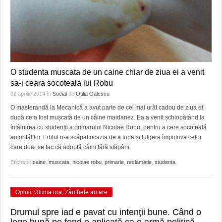
O studenta muscata de un caine chiar de ziua ei a venit
sa-i ceara socoteala lui Robu
02 aprilie 2014
în
Social
de
Otilia Galescu
O masterandă la Mecanică a avut parte de cel mai urât cadou de ziua ei,
după ce a fost mușcată de un câine maidanez. Ea a venit șchiopătând la
întâlnirea cu studenții a primarului Nicolae Robu, pentru a cere socoteală
autorităților. Edilul n-a scăpat ocazia de a tuna și fulgera împotriva celor
care doar se fac că adoptă câini fără stăpâni.
Etichete:
caine
,
muscata
,
nicolae robu
,
primarie
,
reclamatie
,
studenta
Opinii
,
Ultima ora
,
Zâmbete amare
Drumul spre iad e pavat cu intenţii bune. Când o
lege bună pe fond e aplicată ca o armă politică