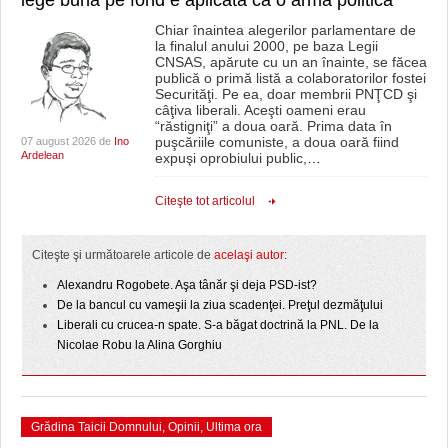
Chiar înaintea alegerilor parlamentare de
la finalul anului 2000, pe baza Legii
CNSAS, apărute cu un an înainte, se făcea
publică o primă listă a colaboratorilor fostei
Securităţi. Pe ea, doar membrii PNŢCD şi
câţiva liberali. Aceşti oameni erau
“răstigniţi” a doua oară. Prima data în
puşcăriile comuniste, a doua oară fiind
07 august 2026 de
Ino
Ardelean
expuşi oprobiului public,
…
Citeşte tot articolul
Citeşte şi următoarele articole de
acelaşi autor:
Alexandru Rogobete. Aşa tânăr şi deja PSD-ist?
De la bancul cu vameşii la ziua scadenţei. Preţul dezmăţului
Liberali cu crucea-n spate. S-a băgat doctrină la PNL. De la
Nicolae Robu la Alina Gorghiu
Grădina Taicii Domnului
,
Opinii
,
Ultima ora