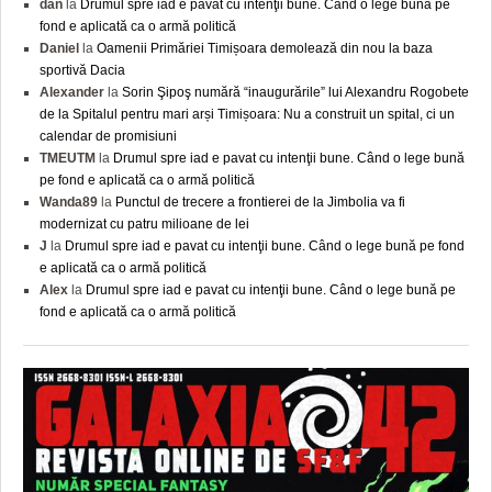
dan
la
Drumul spre iad e pavat cu intenţii bune. Când o lege bună pe
fond e aplicată ca o armă politică
Daniel
la
Oamenii Primăriei Timișoara demolează din nou la baza
sportivă Dacia
Alexander
la
Sorin Şipoş numără “inaugurările” lui Alexandru Rogobete
de la Spitalul pentru mari arși Timișoara: Nu a construit un spital, ci un
calendar de promisiuni
TMEUTM
la
Drumul spre iad e pavat cu intenţii bune. Când o lege bună
pe fond e aplicată ca o armă politică
Wanda89
la
Punctul de trecere a frontierei de la Jimbolia va fi
modernizat cu patru milioane de lei
J
la
Drumul spre iad e pavat cu intenţii bune. Când o lege bună pe fond
e aplicată ca o armă politică
Alex
la
Drumul spre iad e pavat cu intenţii bune. Când o lege bună pe
fond e aplicată ca o armă politică