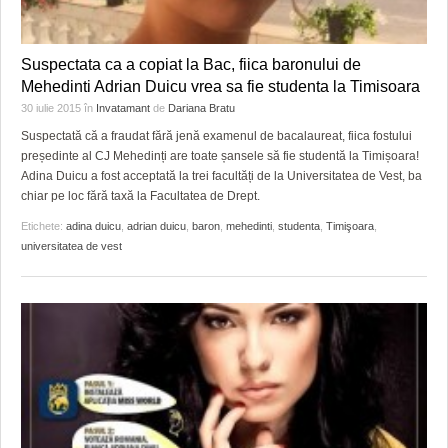
Suspectata ca a copiat la Bac, fiica baronului de
Mehedinti Adrian Duicu vrea sa fie studenta la Timisoara
30 iulie 2015
în
Invatamant
de
Dariana Bratu
Suspectată că a fraudat fără jenă examenul de bacalaureat, fiica fostului
președinte al CJ Mehedinți are toate șansele să fie studentă la Timișoara!
Adina Duicu a fost acceptată la trei facultăți de la Universitatea de Vest, ba
chiar pe loc fără taxă la Facultatea de Drept.
Etichete:
adina duicu
,
adrian duicu
,
baron
,
mehedinti
,
studenta
,
Timişoara
,
universitatea de vest